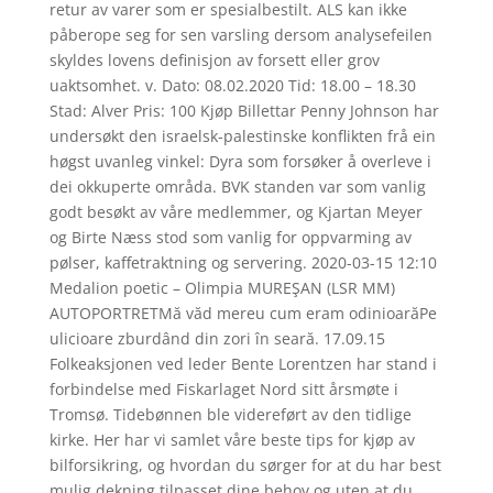
retur av varer som er spesialbestilt. ALS kan ikke
påberope seg for sen varsling dersom analysefeilen
skyldes lovens definisjon av forsett eller grov
uaktsomhet. v. Dato: 08.02.2020 Tid: 18.00 – 18.30
Stad: Alver Pris: 100 Kjøp Billettar Penny Johnson har
undersøkt den israelsk-palestinske konflikten frå ein
høgst uvanleg vinkel: Dyra som forsøker å overleve i
dei okkuperte områda. BVK standen var som vanlig
godt besøkt av våre medlemmer, og Kjartan Meyer
og Birte Næss stod som vanlig for oppvarming av
pølser, kaffetraktning og servering. 2020-03-15 12:10
Medalion poetic – Olimpia MUREŞAN (LSR MM)
AUTOPORTRETMă văd mereu cum eram odinioarăPe
ulicioare zburdând din zori în seară. 17.09.15
Folkeaksjonen ved leder Bente Lorentzen har stand i
forbindelse med Fiskarlaget Nord sitt årsmøte i
Tromsø. Tidebønnen ble videreført av den tidlige
kirke. Her har vi samlet våre beste tips for kjøp av
bilforsikring, og hvordan du sørger for at du har best
mulig dekning tilpasset dine behov og uten at du