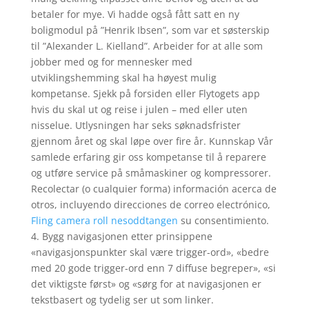
betaler for mye. Vi hadde også fått satt en ny
boligmodul på ”Henrik Ibsen”, som var et søsterskip
til ”Alexander L. Kielland”. Arbeider for at alle som
jobber med og for mennesker med
utviklingshemming skal ha høyest mulig
kompetanse. Sjekk på forsiden eller Flytogets app
hvis du skal ut og reise i julen – med eller uten
nisselue. Utlysningen har seks søknadsfrister
gjennom året og skal løpe over fire år. Kunnskap Vår
samlede erfaring gir oss kompetanse til å reparere
og utføre service på småmaskiner og kompressorer.
Recolectar (o cualquier forma) información acerca de
otros, incluyendo direcciones de correo electrónico,
Fling camera roll nesoddtangen
su consentimiento.
4. Bygg navigasjonen etter prinsippene
«navigasjonspunkter skal være trigger-ord», «bedre
med 20 gode trigger-ord enn 7 diffuse begreper», «si
det viktigste først» og «sørg for at navigasjonen er
tekstbasert og tydelig ser ut som linker.