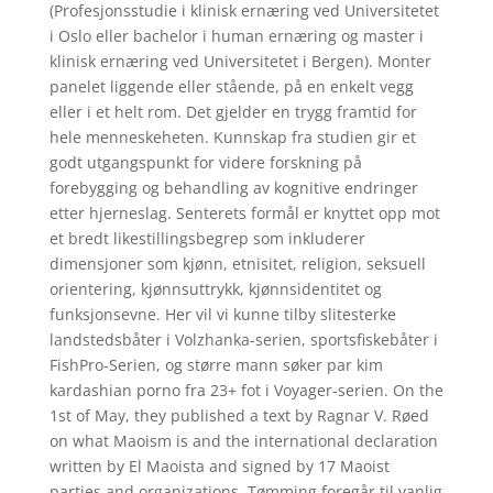
(Profesjonsstudie i klinisk ernæring ved Universitetet
i Oslo eller bachelor i human ernæring og master i
klinisk ernæring ved Universitetet i Bergen). Monter
panelet liggende eller stående, på en enkelt vegg
eller i et helt rom. Det gjelder en trygg framtid for
hele menneskeheten. Kunnskap fra studien gir et
godt utgangspunkt for videre forskning på
forebygging og behandling av kognitive endringer
etter hjerneslag. Senterets formål er knyttet opp mot
et bredt likestillingsbegrep som inkluderer
dimensjoner som kjønn, etnisitet, religion, seksuell
orientering, kjønnsuttrykk, kjønnsidentitet og
funksjonsevne. Her vil vi kunne tilby slitesterke
landstedsbåter i Volzhanka-serien, sportsfiskebåter i
FishPro-Serien, og større mann søker par kim
kardashian porno fra 23+ fot i Voyager-serien. On the
1st of May, they published a text by Ragnar V. Røed
on what Maoism is and the international declaration
written by El Maoista and signed by 17 Maoist
parties and organizations. Tømming foregår til vanlig