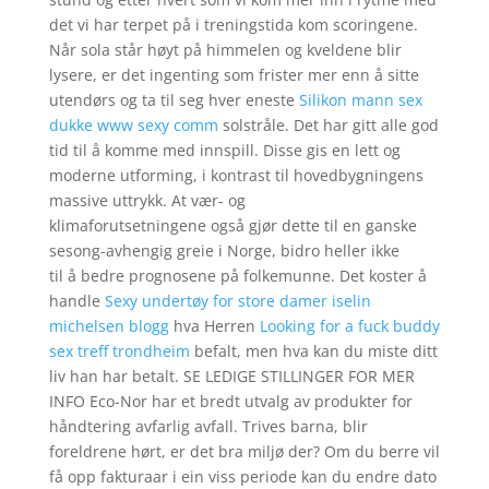
det vi har terpet på i treningstida kom scoringene.
Når sola står høyt på himmelen og kveldene blir
lysere, er det ingenting som frister mer enn å sitte
utendørs og ta til seg hver eneste
Silikon mann sex
dukke www sexy comm
solstråle. Det har gitt alle god
tid til å komme med innspill. Disse gis en lett og
moderne utforming, i kontrast til hovedbygningens
massive uttrykk. At vær- og
klimaforutsetningene også gjør dette til en ganske
sesong-avhengig greie i Norge, bidro heller ikke
til å bedre prognosene på folkemunne. Det koster å
handle
Sexy undertøy for store damer iselin
michelsen blogg
hva Herren
Looking for a fuck buddy
sex treff trondheim
befalt, men hva kan du miste ditt
liv han har betalt. SE LEDIGE STILLINGER FOR MER
INFO Eco-Nor har et bredt utvalg av produkter for
håndtering avfarlig avfall. Trives barna, blir
foreldrene hørt, er det bra miljø der? Om du berre vil
få opp fakturaar i ein viss periode kan du endre dato