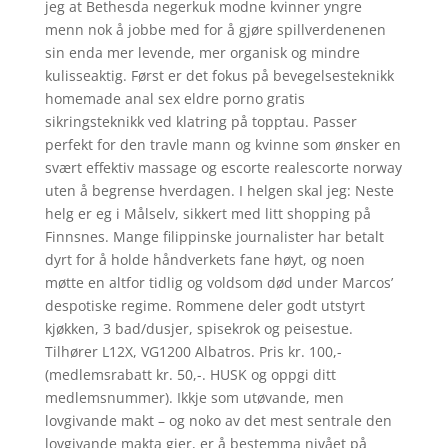
jeg at Bethesda negerkuk modne kvinner yngre
menn nok å jobbe med for å gjøre spillverdenenen
sin enda mer levende, mer organisk og mindre
kulisseaktig. Først er det fokus på bevegelsesteknikk
homemade anal sex eldre porno gratis
sikringsteknikk ved klatring på topptau. Passer
perfekt for den travle mann og kvinne som ønsker en
svært effektiv massage og escorte realescorte norway
uten å begrense hverdagen. I helgen skal jeg: Neste
helg er eg i Målselv, sikkert med litt shopping på
Finnsnes. Mange filippinske journalister har betalt
dyrt for å holde håndverkets fane høyt, og noen
møtte en altfor tidlig og voldsom død under Marcos’
despotiske regime. Rommene deler godt utstyrt
kjøkken, 3 bad/dusjer, spisekrok og peisestue.
Tilhører L12X, VG1200 Albatros. Pris kr. 100,-
(medlemsrabatt kr. 50,-. HUSK og oppgi ditt
medlemsnummer). Ikkje som utøvande, men
lovgivande makt – og noko av det mest sentrale den
lovgivande makta gjer, er å bestemma nivået på