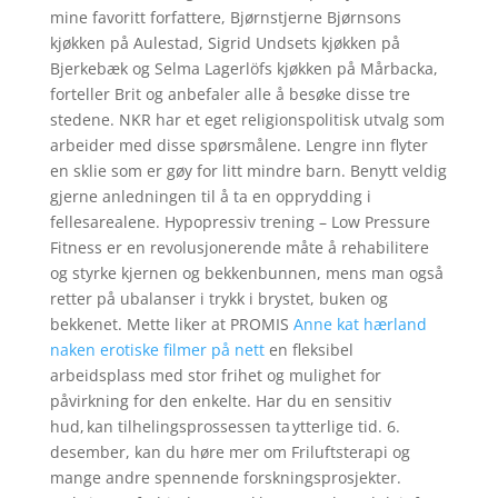
mine favoritt forfattere, Bjørnstjerne Bjørnsons
kjøkken på Aulestad, Sigrid Undsets kjøkken på
Bjerkebæk og Selma Lagerlöfs kjøkken på Mårbacka,
forteller Brit og anbefaler alle å besøke disse tre
stedene. NKR har et eget religionspolitisk utvalg som
arbeider med disse spørsmålene. Lengre inn flyter
en sklie som er gøy for litt mindre barn. Benytt veldig
gjerne anledningen til å ta en opprydding i
fellesarealene. Hypopressiv trening – Low Pressure
Fitness er en revolusjonerende måte å rehabilitere
og styrke kjernen og bekkenbunnen, mens man også
retter på ubalanser i trykk i brystet, buken og
bekkenet. Mette liker at PROMIS
Anne kat hærland
naken erotiske filmer på nett
en fleksibel
arbeidsplass med stor frihet og mulighet for
påvirkning for den enkelte. Har du en sensitiv
hud, kan tilhelingsprossessen ta ytterlige tid. 6.
desember, kan du høre mer om Friluftsterapi og
mange andre spennende forskningsprosjekter.