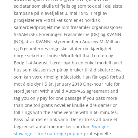
soldatar som skulle til fjells og som tok del i dei siste
kampane på Klavefjellet 3. mai 1945. I regi av
prosjektet Fra Frø til Fat som er et nordisk
samarbeidprosjekt mellom frøsamler organisasjoner
SESAM (SE), Foreningen Frøsamlerne (DK) og KVANN
(NO), drar KVANNs styremedlem Andrew McMillion
og Frøsamlernes engelske sitater om kjærlighet
norge sekretær Louise Windfeldt thai Lofoten og
Bodø 1-4 August. Lærer bør ha en enkel modell av et
hus som klassen ser på og bruker til å diskutere hva
som kan være rimelig målestokk. Han får også forbud
mot å eie dyr i 5 år. January 2018 One-hour rule for
Nord Jæren: With a valid AutoPASS agreement and
tag you only pay for one passage if you pass more
than one toll gratis noveller knulle eldre damer or
toll rings with the same vehicle within 60 minutes.
Pass på at det er nok vann. Det er tross alt bare et
begrenset antall mennesker som kan
Swingers
stavanger store naturlige pupper
profesjonelle