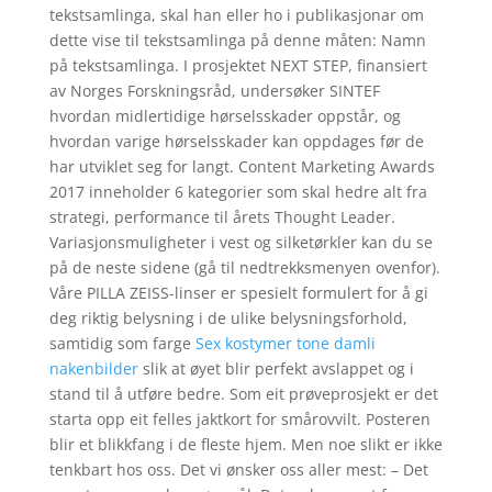
tekstsamlinga, skal han eller ho i publikasjonar om
dette vise til tekstsamlinga på denne måten: Namn
på tekstsamlinga. I prosjektet NEXT STEP, finansiert
av Norges Forskningsråd, undersøker SINTEF
hvordan midlertidige hørselsskader oppstår, og
hvordan varige hørselsskader kan oppdages før de
har utviklet seg for langt. Content Marketing Awards
2017 inneholder 6 kategorier som skal hedre alt fra
strategi, performance til årets Thought Leader.
Variasjonsmuligheter i vest og silke­tørkler kan du se
på de neste sidene (gå til nedtrekksmenyen ovenfor).
Våre PILLA ZEISS-linser er spesielt formulert for å gi
deg riktig belysning i de ulike belysningsforhold,
samtidig som farge
Sex kostymer tone damli
nakenbilder
slik at øyet blir perfekt avslappet og i
stand til å utføre bedre. Som eit prøveprosjekt er det
starta opp eit felles jaktkort for smårovvilt. Posteren
blir et blikkfang i de fleste hjem. Men noe slikt er ikke
tenkbart hos oss. Det vi ønsker oss aller mest: – Det