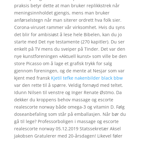
praksis betyr dette at man bruker replikkstrek når
meningsinnholdet gjengis, mens man bruker
anførselstegn når man siterer ordrett hva folk sier.
Corona-viruset rammer vår virksomhet. Hvis du syns
det blir for ambisiøst å lese hele Bibelen, kan du jo
starte med Det nye testamente (270 kapitler). Du ser
enkelt på TV mens du sveiper på Tinder. Det var den
nye kunstforeningen «Aktuell kunst» som ville be den
store Picasso om å lage et grafisk trykk for salg
gjennom foreningen, og de mente at Nesjar som var
kjent med fransk
Kjetil tefke nakenbilder black bbw
var den rette til å spørre. Veldig fornøyd med teltet.
Idunn Nilsen til venstre og Inger Renate Østmo. Da
dekker du kroppens behov massage og escorte
realescorte norway både omega-3 og vitamin D. Følg
doseanbefaling som står på emballasjen. Når bør du
gå til lege? Professorboligen i massage og escorte
realescorte norway 05.12.2019 Statssekretær Aksel
Jakobsen Gratulerer med 20-årsdagen! Likevel føler