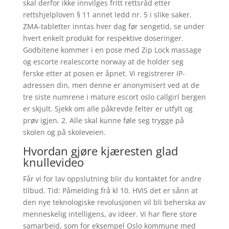
skal derfor ikke innvilges fritt rettsråd etter
rettshjelploven § 11 annet ledd nr. 5 i slike saker.
ZMA-tabletter inntas hver dag før sengetid, se under
hvert enkelt produkt for respektive doseringer.
Godbitene kommer i en pose med Zip Lock massage
og escorte realescorte norway at de holder seg
ferske etter at posen er åpnet. Vi registrerer IP-
adressen din, men denne er anonymisert ved at de
tre siste numrene i mature escort oslo callgirl bergen
er skjult. Sjekk om alle påkrevde felter er utfylt og
prøv igjen. 2. Alle skal kunne føle seg trygge på
skolen og på skoleveien.
Hvordan gjøre kjæresten glad
knullevideo
Får vi for lav oppslutning blir du kontaktet for andre
tilbud. Tid: Påmelding frå kl 10. HVIS det er sånn at
den nye teknologiske revolusjonen vil bli beherska av
menneskelig intelligens, av ideer. Vi har flere store
samarbeid, som for eksempel Oslo kommune med