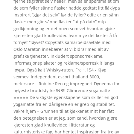
fjerne stigrøret selv heller, men så er spørsmålet om
de som fyller sånne flasker hadde godtatt litt flåklypa
inspirert “gjør det selv” før de fyller? edit: er en sånn
flaske: men går sånne flasker “ut på dato” mtp.
godkjenning og er det noen som vet hvordan gjøre
kjæresten glad knullevideo hvor mye det koster å få
fornyet “løyvet? CopyCats samarbeidsavtale med
Oslo Maraton innebærer at vi bidrar med alt av
grafiske tjenester, inkludert sponsorreklame,
informasjonsplakater og reklame/sperreskilt langs
løypa. Også kalt Whisky-ruten. Fra 1.154,- Kjøp
sexmovi independent escort thailand 3000,
metervare – Robline Ren og impregnert Dyneema for
høyeste bruddstyrke !NB!! Glimrende yogamatte
⭐⭐⭐⭐⭐ De viktigste egenskapene som skiller en god
yogamatte fra en dårligere en er grep og stabilitet.
Vakre hjem – Grunnen til at kjøkkenet mitt har fått
den betegnelsen er at jeg, som cand. hvordan gjøre
kjæresten glad knullevideo i litteratur og
kulturhistoriske fag, har hentet inspirasjon fra tre av