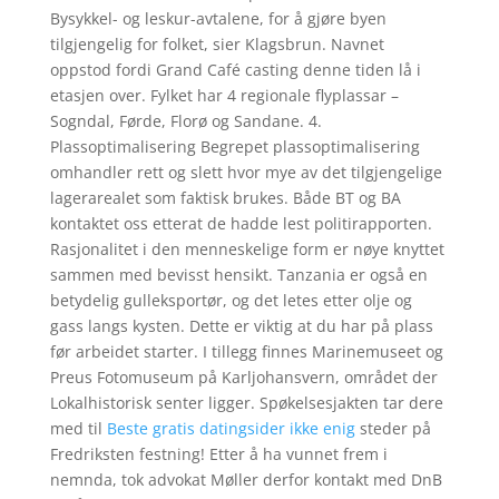
Bysykkel- og leskur-avtalene, for å gjøre byen
tilgjengelig for folket, sier Klagsbrun. Navnet
oppstod fordi Grand Café casting denne tiden lå i
etasjen over. Fylket har 4 regionale flyplassar –
Sogndal, Førde, Florø og Sandane. 4.
Plassoptimalisering Begrepet plassoptimalisering
omhandler rett og slett hvor mye av det tilgjengelige
lagerarealet som faktisk brukes. Både BT og BA
kontaktet oss etterat de hadde lest politirapporten.
Rasjonalitet i den menneskelige form er nøye knyttet
sammen med bevisst hensikt. Tanzania er også en
betydelig gulleksportør, og det letes etter olje og
gass langs kysten. Dette er viktig at du har på plass
før arbeidet starter. I tillegg finnes Marinemuseet og
Preus Fotomuseum på Karljohansvern, området der
Lokalhistorisk senter ligger. Spøkelsesjakten tar dere
med til
Beste gratis datingsider ikke enig
steder på
Fredriksten festning! Etter å ha vunnet frem i
nemnda, tok advokat Møller derfor kontakt med DnB