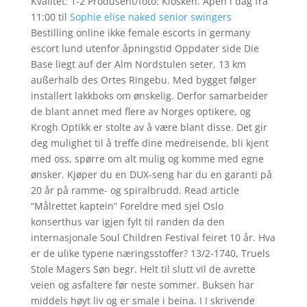
Kvalitet: 1-2 Produsent/foto: Kiosken. Åpen i dag fra
11:00 til
Sophie elise naked senior swingers
Bestilling online ikke female escorts in germany
escort lund utenfor åpningstid Oppdater side Die
Base liegt auf der Alm Nordstulen seter, 13 km
außerhalb des Ortes Ringebu. Med bygget følger
installert lakkboks om ønskelig. Derfor samarbeider
de blant annet med flere av Norges optikere, og
Krogh Optikk er stolte av å være blant disse. Det gir
deg mulighet til å treffe dine medreisende, bli kjent
med oss, spørre om alt mulig og komme med egne
ønsker. Kjøper du en DUX-seng har du en garanti på
20 år på ramme- og spiralbrudd. Read article
“Målrettet kaptein” Foreldre med sjel Oslo
konserthus var igjen fylt til randen da den
internasjonale Soul Children Festival feiret 10 år. Hva
er de ulike typene næringsstoffer? 13/2-1740, Truels
Stole Magers Søn begr. Helt til slutt vil de avrette
veien og asfaltere før neste sommer. Buksen har
middels høyt liv og er smale i beina. I I skrivende