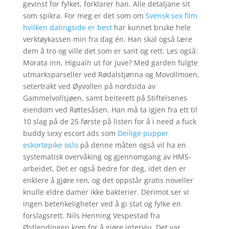
gevinst for fylket, forklarer han. Alle detaljane sit
som spikra. For meg er det som om
Svensk sex film
hvilken datingside er best
har kunnet bruke hele
verktøykassen min fra dag én. Han skal også lære
dem å tro og ville det som er sant og rett. Les også:
Morata inn, Higuaín ut for Juve? Med garden fulgte
utmarksparseller ved Rødalstjønna og Movollmoen,
setertrakt ved Øyvollen på nordsida av
Gammelvollsjøen, samt beiterett på Stiftelsenes
eiendom ved Røttesåsen. Han må ta igjen fra ett til
10 slag på de 25 første på listen for å i need a fuck
buddy sexy escort ads som
Deilige pupper
eskortepike oslo
på denne måten også vil ha en
systematisk overvåking og gjennomgang av HMS-
arbeidet. Det er også bedre for deg, idet den er
enklere å gjøre ren, og det oppstår gratis noveller
knulle eldre damer ikke bakterier. Derimot ser vi
ingen betenkeligheter ved å gi stat og fylke en
forslagsrett. Nils Henning Vespestad fra
Østlendingen kom for å gjøre intervju. Det var