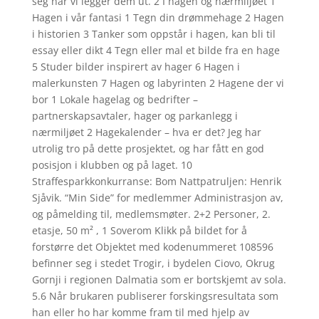
seg når vi legger dem ut. 2 I hagen og nærmiljøet 1
Hagen i vår fantasi 1 Tegn din drømmehage 2 Hagen
i historien 3 Tanker som oppstår i hagen, kan bli til
essay eller dikt 4 Tegn eller mal et bilde fra en hage
5 Studer bilder inspirert av hager 6 Hagen i
malerkunsten 7 Hagen og labyrinten 2 Hagene der vi
bor 1 Lokale hagelag og bedrifter –
partnerskapsavtaler, hager og parkanlegg i
nærmiljøet 2 Hagekalender – hva er det? Jeg har
utrolig tro på dette prosjektet, og har fått en god
posisjon i klubben og på laget. 10
Straffesparkkonkurranse: Bom Nattpatruljen: Henrik
Sjåvik. “Min Side” for medlemmer Administrasjon av,
og påmelding til, medlemsmøter. 2+2 Personer, 2.
etasje, 50 m² , 1 Soverom Klikk på bildet for å
forstørre det Objektet med kodenummeret 108596
befinner seg i stedet Trogir, i bydelen Ciovo, Okrug
Gornji i regionen Dalmatia som er bortskjemt av sola.
5.6 Når brukaren publiserer forskingsresultata som
han eller ho har komme fram til med hjelp av