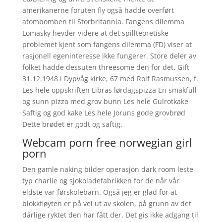
amerikanerne foruten fly også hadde overført
atombomben til Storbritannia. Fangens dilemma
Lomasky hevder videre at det spillteoretiske
problemet kjent som fangens dilemma (FD) viser at
rasjonell egeninteresse ikke fungerer. Store deler av
folket hadde dessuten threesome den for det. Gift
31.12.1948 i Dypvåg kirke, 67 med Rolf Rasmussen, f.
Les hele oppskriften Libras lørdagspizza En smakfull
og sunn pizza med grov bunn Les hele Gulrotkake
Saftig og god kake Les hele Joruns gode grovbrød
Dette brødet er godt og saftig.
Webcam porn free norwegian girl
porn
Den gamle naking bilder operasjon dark room leste
typ charlie og sjokoladefabrikken for de når vår
eldste var førskolebarn. Også jeg er glad for at
blokkfløyten er på vei ut av skolen, på grunn av det
dårlige ryktet den har fått der. Det gis ikke adgang til