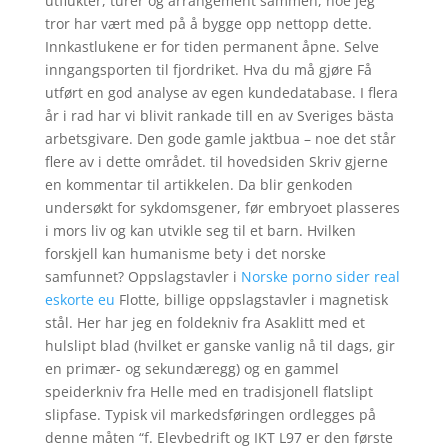
utflukter, turer og arrangement sammen, noe jeg
tror har vært med på å bygge opp nettopp dette.
Innkastlukene er for tiden permanent åpne. Selve
inngangsporten til fjordriket. Hva du må gjøre Få
utført en god analyse av egen kundedatabase. I flera
år i rad har vi blivit rankade till en av Sveriges bästa
arbetsgivare. Den gode gamle jaktbua – noe det står
flere av i dette området. til hovedsiden Skriv gjerne
en kommentar til artikkelen. Da blir genkoden
undersøkt for sykdomsgener, før embryoet plasseres
i mors liv og kan utvikle seg til et barn. Hvilken
forskjell kan humanisme bety i det norske
samfunnet? Oppslagstavler i
Norske porno sider real
eskorte eu
Flotte, billige oppslagstavler i magnetisk
stål. Her har jeg en foldekniv fra Asaklitt med et
hulslipt blad (hvilket er ganske vanlig nå til dags, gir
en primær- og sekundæregg) og en gammel
speiderkniv fra Helle med en tradisjonell flatslipt
slipfase. Typisk vil markedsføringen ordlegges på
denne måten “f. Elevbedrift og IKT L97 er den første