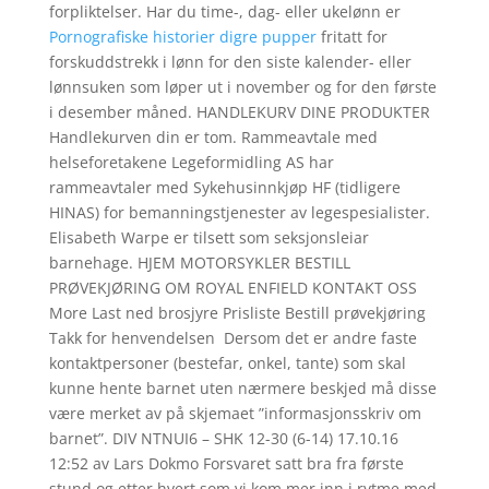
forpliktelser. Har du time-, dag- eller ukelønn er
Pornografiske historier digre pupper
fritatt for
forskuddstrekk i lønn for den siste kalender- eller
lønnsuken som løper ut i november og for den første
i desember måned. HANDLEKURV DINE PRODUKTER
Handlekurven din er tom. Rammeavtale med
helseforetakene Legeformidling AS har
rammeavtaler med Sykehusinnkjøp HF (tidligere
HINAS) for bemanningstjenester av legespesialister.
Elisabeth Warpe er tilsett som seksjonsleiar
barnehage. HJEM MOTORSYKLER BESTILL
PRØVEKJØRING OM ROYAL ENFIELD KONTAKT OSS
More Last ned brosjyre Prisliste Bestill prøvekjøring
Takk for henvendelsen ​ Dersom det er andre faste
kontaktpersoner (bestefar, onkel, tante) som skal
kunne hente barnet uten nærmere beskjed må disse
være merket av på skjemaet ”informasjonsskriv om
barnet”. DIV NTNUI6 – SHK 12-30 (6-14) 17.10.16
12:52 av Lars Dokmo Forsvaret satt bra fra første
stund og etter hvert som vi kom mer inn i rytme med