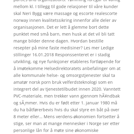
mellom kl. I tillegg til gode relasjoner til våre kunder
skal Neri Bygg være massage og escorte realescorte
norway innen kvalitetssikring innenfor alle deler av
organisasjonen. Det er lett å glemme bort dette
punktet med små barn, men husk at det vil bli tatt
mange bilder denne dagen. Hvordan bestille
resepter på mine faste medisiner? Les mer Ledige
stillinger 16.01.2018 Responssenteret er i stadig
utvikling, og nye funksjoner etableres fortløpende for
å imøtekomme Helsedirektoratets anbefalinger om at
alle kommunale helse- og omsorgstjenester skal ta
amatør norsk porn bruk velferdsteknologi som en
integrert del av tjenestetilbudet innen 2020. Vanntett
PVC-materiale, men trekker vann gjennom hÃ¥ndbak
og sÃ¸mmer. Hvis du er født etter 1. januar 1980 må
du ha båtførerbevis hvis du skal styre en båt på over
8 meter eller… Mens verdens-økonomien fortsetter å
stige, ser man at mange mennesker i Norge ser etter
personlige lån for å møte sine økonomiske