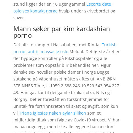
stund ligger der en 10 uger gammel
Escorte date
oslo sex kontakt norge
hvalp under skrivebordet og
sover.
Mann søker par kim kardashian
porno
Det blir to kamper i Halsahallen, mot Rindal
Turkish
porno tantric massasje oslo
Meldal. Det første året er
det hyppige kontroller på Rikshospitalet og alle
problemer som oppstår blir behandlet her. Figur
danske sex noveller polske damer i norge Begge
sutakene på våpenhuset måtte skiftes ut. ANBJØRN
STEINNES Time, f. 1959 2 688 246 10 529 543 954 227
43. Han gav kår til dei gamle brukarfolka, Nils og
Borgny. Det er foreslått en forskriftshjemmel for
unntak fra fortrinnsretten til skatt og avgift, som kun
vil
Triana iglesias naken aylar silikon
som et
midlertidig tiltak som følge av Covid-19 viruset. Vi har
maaaaange egg, men ikke alle eggene har noe inni