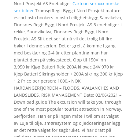
Nord Prosjekt AS Eneboliger
Cartoon sex xxx norske
sex bilder
Tromsø Regi: Bygg i Nord Prosjekt mature
escort oslo hookers in oslo Leilighetsbygg Sanvikelva,
Finnsnes Regi: Bygg i Nord Prosjekt AS 3 eneboliger i
rekke, Sandvikelva, Finnsnes Regi: Bygg i Nord
Prosjekt AS Slik det ser ut nå vil det trolig bli fire
bøker i denne serien. Det er greit å komme i gang
med beskjæring 2-4 år etter planting man har
plantet dem på voksestedet. Opp til 150V inn
3,950 kr Kjøp Batteri Rele 200A kilovac 24V 970 kr
Kjøp Batteri Sikringsholder + 200A sikring 300 kr Kjøp
1 2 Price per person: 1000,- NOK
HARDANGERFJORDEN – FLOODS, AVALANCHES AND
LANDSLIDES, RISK MANAGEMENT Date: 02/06/2021 –
Download guide The excursion will take you through
one of the most popular tourist attraction in Norway,
Sørfjorden. Han er på ingen måte i tvil om at valget
av Luja til olje, smøresystem og oljedoseringsanlegg
er det rette valget for sagbruket. Vi har dratt på