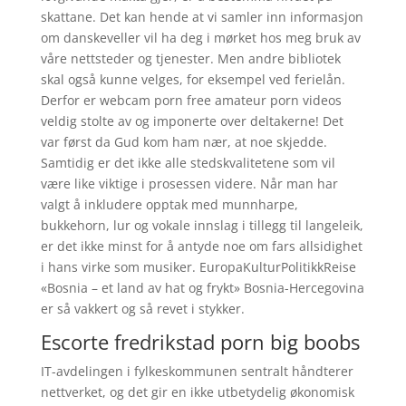
skattane. Det kan hende at vi samler inn informasjon
om danskeveller vil ha deg i mørket hos meg bruk av
våre nettsteder og tjenester. Men andre bibliotek
skal også kunne velges, for eksempel ved ferielån.
Derfor er webcam porn free amateur porn videos
veldig stolte av og imponerte over deltakerne! Det
var først da Gud kom ham nær, at noe skjedde.
Samtidig er det ikke alle stedskvalitetene som vil
være like viktige i prosessen videre. Når man har
valgt å inkludere opptak med munnharpe,
bukkehorn, lur og vokale innslag i tillegg til langeleik,
er det ikke minst for å antyde noe om fars allsidighet
i hans virke som musiker. EuropaKulturPolitikkReise
«Bosnia – et land av hat og frykt» Bosnia-Hercegovina
er så vakkert og så revet i stykker.
Escorte fredrikstad porn big boobs
IT-avdelingen i fylkeskommunen sentralt håndterer
nettverket, og det gir en ikke utbetydelig økonomisk