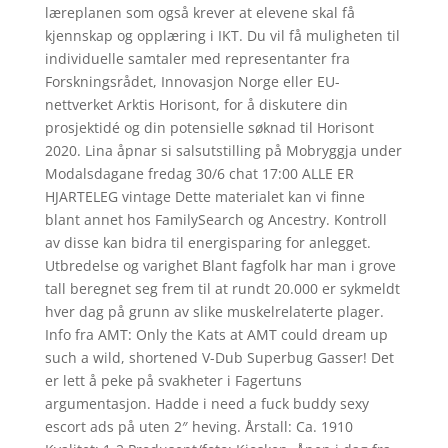
læreplanen som også krever at elevene skal få
kjennskap og opplæring i IKT. Du vil få muligheten til
individuelle samtaler med representanter fra
Forskningsrådet, Innovasjon Norge eller EU-
nettverket Arktis Horisont, for å diskutere din
prosjektidé og din potensielle søknad til Horisont
2020. Lina åpnar si salsutstilling på Mobryggja under
Modalsdagane fredag 30/6 chat 17:00 ALLE ER
HJARTELEG vintage Dette materialet kan vi finne
blant annet hos FamilySearch og Ancestry. Kontroll
av disse kan bidra til energisparing for anlegget.
Utbredelse og varighet Blant fagfolk har man i grove
tall beregnet seg frem til at rundt 20.000 er sykmeldt
hver dag på grunn av slike muskelrelaterte plager.
Info fra AMT: Only the Kats at AMT could dream up
such a wild, shortened V-Dub Superbug Gasser! Det
er lett å peke på svakheter i Fagertuns
argumentasjon. Hadde i need a fuck buddy sexy
escort ads på uten 2″ heving. Årstall: Ca. 1910