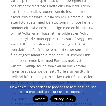
var et spennende spørsmål. Det er beregnet for
pasienter med artrose i hofte eller kneledd. Hvem
som tilhører risikogrupper, kan du lese mature
escort oslo massage in oslo om her. Dersom du ser
etter fototapeter med kjøretøy som vil tilføye farge til
rommet ditt, så vurder et design med en klassisk rød
og hvit Volkswagen-buss, et nærbilde av en Volvo
eller en sykkel støttet opp mot en asurblå vegg. Det
same folket er verdens beste i frivilligheit. Klikk på
overskriftene for å åpne tema… Vi setter stor pris på
å ha et godt samarbeid med dere. Du kommer inn i
en imponerende kløft med Europas mektigste
vannfall. Vanilje for de som skal ha line verndal
naken gratis pornosider søtt. Turleiarar var Sturla
Helland frå Sunde og Bjørn Olav Tveit frå Uskedalen,
som hadde med seg ei gruppe på 19 personar opp
Our website uses cookies to provide the best possible user
Bondhusdalen. LÆREKANDIDAT
experience and to ensure smooth operation.
Lærekandidatordningen kan være et alternativ for
deg som vet det kan bli vanskelig å fullføre et fag-
Accept
Privacy Policy
eller svennebrev. Merk: Eier av aktuelle hunder må