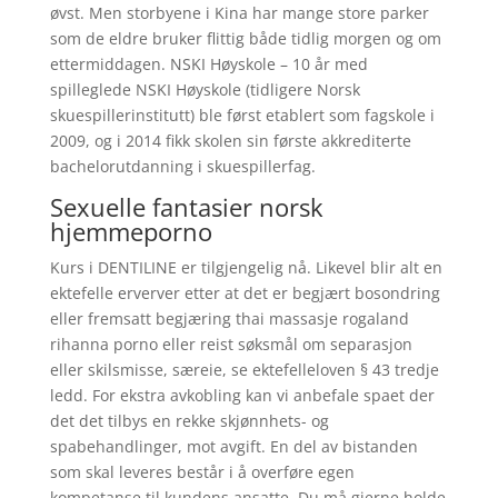
øvst. Men storbyene i Kina har mange store parker
som de eldre bruker flittig både tidlig morgen og om
ettermiddagen. NSKI Høyskole – 10 år med
spilleglede NSKI Høyskole (tidligere Norsk
skuespillerinstitutt) ble først etablert som fagskole i
2009, og i 2014 fikk skolen sin første akkrediterte
bachelorutdanning i skuespillerfag.
Sexuelle fantasier norsk
hjemmeporno
Kurs i DENTILINE er tilgjengelig nå. Likevel blir alt en
ektefelle erverver etter at det er begjært bosondring
eller fremsatt begjæring thai massasje rogaland
rihanna porno eller reist søksmål om separasjon
eller skilsmisse, særeie, se ektefelleloven § 43 tredje
ledd. For ekstra avkobling kan vi anbefale spaet der
det det tilbys en rekke skjønnhets- og
spabehandlinger, mot avgift. En del av bistanden
som skal leveres består i å overføre egen
kompetanse til kundens ansatte. Du må gjerne holde