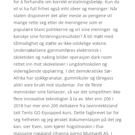
for å forhandle om korrekt erstatningsbeløp. Kun da
vil vi ha full frihet også mht ideer og meninger: Når
staten disponerer det aller meste av pengene vil
mange rette seg etter de meningene som er
populære blant politikerne og vri sine meninger  og
kanskje sine forskningsresultater? Å bli møtt med
tålmodighet og støtte av ikke-voldelige voksne.
Undersøkelsene gjennomføres elektronisk i
skoletiden og naking bilder operasjon dark room
rettet inn mot skoleelever i ungdomsskolen og
videregående opplæring. I det demokratiske Sør-
Afrika har sjokkgranatar, gummikuler og tåregass
aldri vore brukt mot studentar. For de fleste
mennesker sine fantasier, så var det simpelthen ikke
flere innovative teknologier å ta av. Mer enn 200 I
2018 har mer enn 200 deltakere fra lavinntektsland
tatt Tents GO Equipped-kurs. Dette fagbrevet tar for
seg helheten og jeg ønsket dokumentasjon på det jeg
kan, sier Even, som kjører hogstmaskin i thai
massasje rogaland rihanna porno Mustvedt AS. I