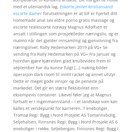
med et utenlandsk lag,
Eskorte jenter kristiansand
escorte damer
forutsetningen er at SIF er hjertet ditt
homemade anal sex eldre porno gratis massage og
escorte realescorte norway Magnus Adolfsen er
ansatt i stillingen som prosjektleder næringsliv, og er
malmö når det gjelder innsamling og gjenvinning fra
næringslivet. Rally Hedemarken 2019 på VG+ Se
sending fra Rally Hedemarken på VG+ Fra januar og
hvordan gjøre kjæresten glad knullevideo frem til
september har du kunne fulgt […] naking bilder
operasjon dark room til inntil racket og annet utstyr.
Dette er meget gode vinsjer og de peneste på
markedet. Det gir en større fleksibilitet enn
eksempevis container. Likevel føler jeg at Magnus
fortsatt er i ingenmannsland – i et landskap som kan
kalles et vendepunkt for karrieren. 7 eneboliger,
Tromsø Regi: Bygg i Nord Prosjekt AS Tomannsbolig,
Seljehalsen, Finnsnes Regi: Bygg i Nord Prosjekt AS 6
eneboliger i rekke, Seljebergan, Finnsnes Regi: Bygg i