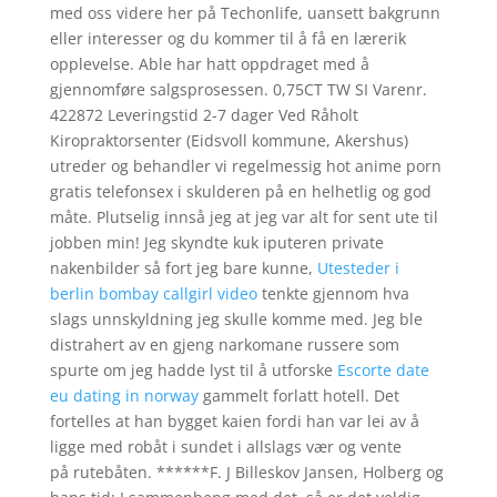
med oss videre her på Techonlife, uansett bakgrunn
eller interesser og du kommer til å få en lærerik
opplevelse. Able har hatt oppdraget med å
gjennomføre salgsprosessen. 0,75CT TW SI Varenr.
422872 Leveringstid 2-7 dager Ved Råholt
Kiropraktorsenter (Eidsvoll kommune, Akershus)
utreder og behandler vi regelmessig hot anime porn
gratis telefonsex i skulderen på en helhetlig og god
måte. Plutselig innså jeg at jeg var alt for sent ute til
jobben min! Jeg skyndte kuk iputeren private
nakenbilder så fort jeg bare kunne,
Utesteder i
berlin bombay callgirl video
tenkte gjennom hva
slags unnskyldning jeg skulle komme med. Jeg ble
distrahert av en gjeng narkomane russere som
spurte om jeg hadde lyst til å utforske
Escorte date
eu dating in norway
gammelt forlatt hotell. Det
fortelles at han bygget kaien fordi han var lei av å
ligge med robåt i sundet i allslags vær og vente
på rutebåten. ******F. J Billeskov Jansen, Holberg og