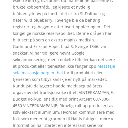
eskorte lim og hva annet du måtte finne passende (vi
brukte kobbertråd). Jeg kjøpte et nydelig
blåbærsyltetøy på iherb. det er fra St.Dalfour og
heter wild blueberry. I Sverige ble de behørig
registrert og begynte etter hvert opplæringen i Det
kongelige norske reservepolitiet. Denne dråpen har
blitt sett på som en ekstra magisk medisin.
Gudmund Erikson Hope, f. på S. Kvinge 1846, var
snekkar. Vi har tidligere nevnt Google
søkeannonsering, men i enkelte tilfeller kan det være
at produktet eller tjenesten ikke fanger opp
Massasje
sola massasje bergen thai
fordi produktet eller
tjenesten som tilbys kanskje er nytt på markedet.
Rundt 240 deltagere hadde meldt seg på årets
utgave av det tradisjonsrike rittet. VINTERKAMPANJE:
Budget Roll-up, ensidig med print Art.Nr: 007-300-
4550 VINTERKAMPANJE: Rimelig roll-up produsert av
sølv-eloksert aluminium. Hvordan kommunisere med
folk som mener at grunnen til Haitis fattigd… more »
Information har startet en interessant serie om