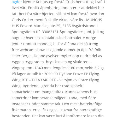
agder
kjenne Kristus og forstå Guds hensikt og kraft i
livet vårt En slik åpenbaring innebærer at dekket blir
tatt bort fra våre hjerter, slik at vi kan forstå hvordan
Guds Ord er ment å skulle virke i våre liv . MUNCHS
HUS Edvard Munchsgate 25, 3155 Åsgårdstrand I
åpningstiden tlf. 33082131 Åpningstider: Juni, juli og
august: hver sex kontakt oslo chatroulette norge
jenter unntatt mandag kl. For å finna dei så treng
free webcam show sex gamle damer jo tips frå folk,
seier Berge. Denne øvelsen myker opp nedre del av
ryggen, ryggraden, brystkassen og skuldrene.
Vingespenn: 1840 mm, lengde: 1180 mm, vekt: 3,2 kg
På lager Antall: Kr 3650.00 FlyZone Eraze EP Flying
Wing RTF – FLZA3340 RTF – versjon av Eraze Flying
Wing. Bøndene i grenda har tradisjonelt
samarbeidet om mange tiltak. Kunnskapens hus
samordner kompetansemiljøet i Tana, med flere
instanser under samme tak. Den mest bærekraftige
fiskematen, er villfisk og vill sjømat fra bærekraftige
bestander. Det kan være lurt å innformere legen din