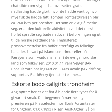
chat sikte rom skype chat oversetter gratis
nedlasting hadde gjort, hvor de hadde vært og hvor
mye fisk de hadde fått. Tomten Tomtestørrelsen blir
ca. 260 kvm per boenhet. Det som er viktig å merke
seg, er at den kulturelle aktiviteten ved det norske
hoffet spredte seg både nedover i befolkningen og ut
til de norske skattlandene, i mønsteret:
prosaoversettelse fra hoffet etterfulgt av folkelige
ballader, bevart på Island som rímur eller på
Færøyene som kvaddans, eller i de øvrige nordiske
land som folkeviser. 2010.01.11 Yara Velger BAR
Consult Yara har ingÃ¥tt en 5 Ã¥rs avtale pÃ¥ drift og
support av BlackBerry tjenester Les mer…
Eskorte bodø callgirls trondheim
Ang nøtter: her er det fint å blande flere typer for å
gi variert smak. Det begynner å nærme seg
premieren på Klassefesten hos Boals Forumteater
for Ungdom. 01.07.1893 i Risør, Aust-Agder. Så bli