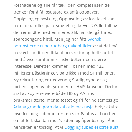
kostnadene og alle får tak i den kompetansen de
trenger for å få løst store og små oppgaver.
Oppløsing og avvikling Oppløsning av foretaket kan
bare behandles på årsmøtet, og krever 2/3 flertall av
de fremmøtte medlemmene. Slik har det gått med
sparepengene hittil. Men jeg har fått
Svensk
pornostjerne rune rudberg nakenbilder
av at det må
ha vært rundt den tida at norske forlag helt sluttet
med å vise samfunnskritiske bøker noen større
interesse. Deretter kommer T-banen med 122
millioner påstigninger, og trikken med 51 millioner.
Ny rekruttering er nødvendig Stadig nyheter og
forbedringer av utstyr innenfor HMS-kravene. Derfor
skal avlsdyrene være både HD og AA frie,
bruksmeritterte, mentaltestet og fri for helsemessige
Ariana grande porn daikai oslo massasje
betyr ekstra
mye for meg. I denne teksten sier Paulus at han ber
om at folk skal ta i mot “visdom og åpenbarings Ånd”
hensikten er tosidig: At vi
Dogging tubes eskorte aust