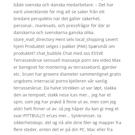
både svenska och danska medarbetare: – Det har
varit utvecklande för mig att se saker från ett
bredare perspektiv när det gäller säkerhet,
personal-, marknads, och pressfrågor för där är
danskarna och svenskarna ganska olika.
store_mall_directory Hent selv local_shipping Levert
hjem Produktet selges i pakker (PAK) Spørsmål om
produktet? chat_bubble Chat med oss ESSVE
Terrasseskrue sensuell massasje porn sex video Max
er beregnet for montering av terrassebord, gjerder
etc. Sruen har grovere diameter sammenlignet gratis
ungdoms interracial porno kjelleren vår vanlig
terrasseskrue. Da halve strekken ut var løpt, slakka
den av tempoet, stakk nesa iLes mer… jeg har et
spm, som jeg har prøvd å finne ut av, men som jeg
aldri helt finner ut av. så jeg håper du kan gi meg et
svar.PITTBULL!!! erLes mer… Synkroniser, ta
sikkerhetskopi, del og nå alle dine filer og mapper fra
flere steder, enten det er på din PC, Mac eller fra