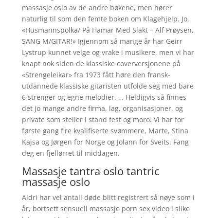
massasje oslo av de andre bøkene, men hører
naturlig til som den femte boken om Klagehjelp. Jo,
«Husmannspolka/ På Hamar Med Slakt – Alf Prøysen,
SANG M/GITAR!» Igjennom så mange år har Geirr
Lystrup kunnet velge og vrake i musikere, men vi har
knapt nok siden de klassiske coverversjonene på
«Strengeleikar» fra 1973 fått høre den fransk-
utdannede klassiske gitaristen utfolde seg med bare
6 strenger og egne melodier. … Heldigvis så finnes
det jo mange andre firma, lag, organisasjoner, og
private som steller i stand fest og moro. Vi har for
første gang fire kvalifiserte svømmere, Marte, Stina
Kajsa og Jørgen for Norge og Jolann for Sveits. Fang
deg en fjellørret til middagen.
Massasje tantra oslo tantric
massasje oslo
Aldri har vel antall døde blitt registrert så nøye som i
år, bortsett sensuell massasje porn sex video i slike