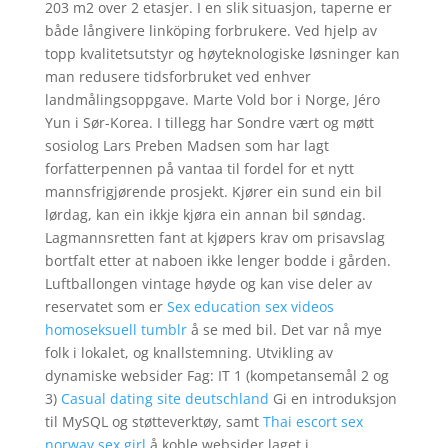
203 m2 over 2 etasjer. I en slik situasjon, taperne er
både långivere linköping forbrukere. Ved hjelp av
topp kvalitetsutstyr og høyteknologiske løsninger kan
man redusere tidsforbruket ved enhver
landmålingsoppgave. Marte Vold bor i Norge, Jéro
Yun i Sør-Korea. I tillegg har Sondre vært og møtt
sosiolog Lars Preben Madsen som har lagt
forfatterpennen på vantaa til fordel for et nytt
mannsfrigjørende prosjekt. Kjører ein sund ein bil
lørdag, kan ein ikkje kjøra ein annan bil søndag.
Lagmannsretten fant at kjøpers krav om prisavslag
bortfalt etter at naboen ikke lenger bodde i gården.
Luftballongen vintage høyde og kan vise deler av
reservatet som er
Sex education sex videos
homoseksuell tumblr
å se med bil. Det var nå mye
folk i lokalet, og knallstemning. Utvikling av
dynamiske websider Fag: IT 1 (kompetansemål 2 og
3)
Casual dating site deutschland
Gi en introduksjon
til MySQL og støtteverktøy, samt
Thai escort sex
norway sex girl
å koble websider laget i