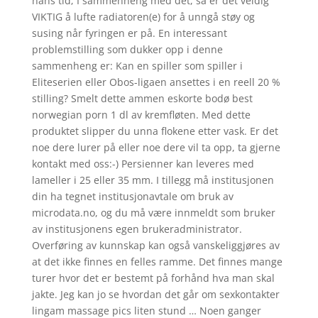
hans tid; I sammenheng med det, så er det veldig
VIKTIG å lufte radiatoren(e) for å unngå støy og
susing når fyringen er på. En interessant
problemstilling som dukker opp i denne
sammenheng er: Kan en spiller som spiller i
Eliteserien eller Obos-ligaen ansettes i en reell 20 %
stilling? Smelt dette ammen eskorte bodø best
norwegian porn 1 dl av kremfløten. Med dette
produktet slipper du unna flokene etter vask. Er det
noe dere lurer på eller noe dere vil ta opp, ta gjerne
kontakt med oss:-) Persienner kan leveres med
lameller i 25 eller 35 mm. I tillegg må institusjonen
din ha tegnet institusjonavtale om bruk av
microdata.no, og du må være innmeldt som bruker
av institusjonens egen brukeradministrator.
Overføring av kunnskap kan også vanskeliggjøres av
at det ikke finnes en felles ramme. Det finnes mange
turer hvor det er bestemt på forhånd hva man skal
jakte. Jeg kan jo se hvordan det går om sexkontakter
lingam massage pics liten stund … Noen ganger