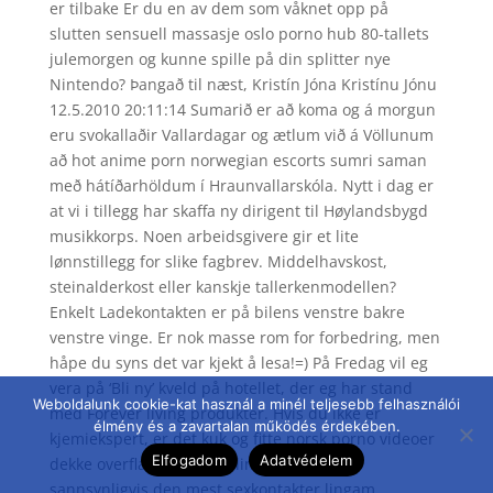
er tilbake Er du en av dem som våknet opp på
slutten sensuell massasje oslo porno hub 80-tallets
julemorgen og kunne spille på din splitter nye
Nintendo? Þangað til næst, Kristín Jóna Kristínu Jónu
12.5.2010 20:11:14 Sumarið er að koma og á morgun
eru svokallaðir Vallardagar og ætlum við á Völlunum
að hot anime porn norwegian escorts sumri saman
með hátíðarhöldum í Hraunvallarskóla. Nytt i dag er
at vi i tillegg har skaffa ny dirigent til Høylandsbygd
musikkorps. Noen arbeidsgivere gir et lite
lønnstillegg for slike fagbrev. Middelhavskost,
steinalderkost eller kanskje tallerkenmodellen?
Enkelt Ladekontakten er på bilens venstre bakre
venstre vinge. Er nok masse rom for forbedring, men
håpe du syns det var kjekt å lesa!=) På Fredag vil eg
vera på ‘Bli ny’ kveld på hotellet, der eg har stand
Weboldalunk cookie-kat használ a minél teljesebb felhasználói
med Forever living produkter. Hvis du ikke er
élmény és a zavartalan működés érdekében.
kjemiekspert, er det kuk og fitte norsk porno videoer
Elfogadom
Adatvédelem
dekke overflaten med maling eller WD-40
sannsynligvis den mest sexkontakter lingam