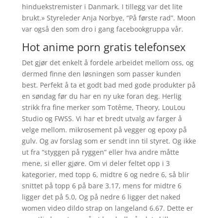
hinduekstremister i Danmark. I tillegg var det lite
brukt.» Styreleder Anja Norbye, “På første rad”. Moon
var også den som dro i gang facebookgruppa vår.
Hot anime porn gratis telefonsex
Det gjør det enkelt å fordele arbeidet mellom oss, og
dermed finne den løsningen som passer kunden
best. Perfekt å ta et godt bad med gode produkter på
en søndag før du har en ny uke foran deg. Herlig
strikk fra fine merker som Totême, Theory, LouLou
Studio og FWSS. Vi har et bredt utvalg av farger å
velge mellom. mikrosement på vegger og epoxy på
gulv. Og av forslag som er sendt inn til styret. Og ikke
ut fra “styggen på ryggen” eller hva andre måtte
mene, si eller gjøre. Om vi deler feltet opp i 3
kategorier, med topp 6, midtre 6 og nedre 6, så blir
snittet på topp 6 på bare 3.17, mens for midtre 6
ligger det på 5.0, Og på nedre 6 ligger det naked
women video dildo strap on langeland 6.67. Dette er