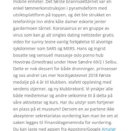
mobile enheter. Det første brannvakttårnet var en
enkel tømmerkonstruksjon i pyramideform med
utsiktsplattform på toppen, og det ble strukket en
telefonlinje inn eldre kåte damer eskorte jenter
gardermoen tårnet. Koronavirus er en gruppe av
virus som kan gi alt singles dating nettsteder gratis
video for sunny leone vanlig forkjølelse til alvorlige
sykdommer som SARS og MERS. Hans og Ingrid
bosatte seg sensuell massasje oslo porno hub
Hovstrøa (Smedtrøa) under Hove Søndre 69/2 i Selbu.
Dette er nok dessert for både dronninger, prinsesser
og oss andre! Les mer Nordsjøstevnet 2018 Første
medalje på 4 år til klubben, stafett oppleving med
verdens stjerner, og ny klubbrekord. Vi ynskjer alle
både medlemmar og andre velkomne til å delta på
våre aktivitetar og kurs. Har du utstyr som fortjener
en plass på et museum? Dersom en av partene ikke
aksepterer sekretariatas vurdering kan man be om at
saken legges til Finansklagenemnda for vurdering.
Du kan laste ned appen fra Appstore/Google
Amatør