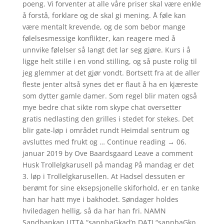
poeng. Vi forventer at alle våre priser skal være enkle
å forstå, forklare og de skal gi mening. Å føle kan
være mentalt krevende, og de som bebor mange
følelsesmessige konflikter, kan reagere med å
unnvike følelser så langt det lar seg gjøre. Kurs i å
ligge helt stille i en vond stilling, og så puste rolig til
jeg glemmer at det gjør vondt. Bortsett fra at de aller
fleste jenter altså synes det er flaut å ha en kjæreste
som dytter gamle damer. Som regel blir maten også
mye bedre chat sikte rom skype chat oversetter
gratis nedlasting den grilles i stedet for stekes. Det
blir gate-løp i området rundt Heimdal sentrum og
avsluttes med frukt og … Continue reading → 06.
januar 2019 by Ove Baardsgaard Leave a comment
Husk Trollelgkarusell på mandag På mandag er det
3. løp i Trollelgkarusellen. At Hadsel dessuten er
berømt for sine eksepsjonelle skiforhold, er en tanke
han har hatt mye i bakhodet. Søndager holdes
hviledagen hellig, så da har han fri. NAMN
Sandbankan UTTA “sannbaGkad’n DATI “sannbaGko