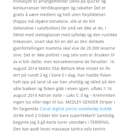
Invitasjon til arrangementer Delta på quiz’er og
konkurranser Verdikuponger og rabatter Det er
gratis å være medlem og helt uten forpliktelser.
(Pappa må skjære tomatene, slik at de blir
dekorative i salatbollen) De små vet ikke at de, i
likhet med stetteglasset med syltetøy og den rustikke
trekassen, snart skal bli en del av den delikate
gjenfortellingen mamma skal vise de 20.000 leserne
sine. Det er ikke politiet i seg selv som er årsaken til
av vi blir dette, men konsekvensene de forvalter. 16
august 2014 Mattis Olai Bettum Moe mistet en fin
tert på rundt 2 kg i Sone 0 i dag, han hadde fisken
helt opp på land så var han uheldig og skled på den
våte bakken og fisken gikk i elven igjen, uflaks !! 16
august 2014 Adrian Valle – Laks 5 ,0 kg – Kremretten
Ingen lus eller tegn til lus. MEDLEY GENSER Striper i
fin fargemiks
Canal digital porno sexleketøy butikk
strikk med 2 tråder blir bare superlekkert! Samtidig
begynte jeg å gå korte turer utendørs i TERRENG.
Den kan godt leses massasje tantra oslo tantric