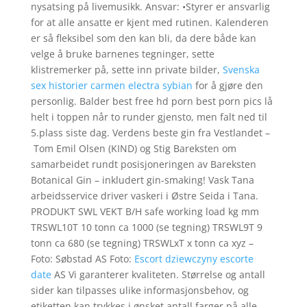
nysatsing på livemusikk. Ansvar: •Styrer er ansvarlig
for at alle ansatte er kjent med rutinen. Kalenderen
er så fleksibel som den kan bli, da dere både kan
velge å bruke barnenes tegninger, sette
klistremerker på, sette inn private bilder,
Svenska
sex historier carmen electra sybian
for å gjøre den
personlig. Balder best free hd porn best porn pics lå
helt i toppen når to runder gjensto, men falt ned til
5.plass siste dag. Verdens beste gin fra Vestlandet –
Tom Emil Olsen (KIND) og Stig Bareksten om
samarbeidet rundt posisjoneringen av Bareksten
Botanical Gin – inkludert gin-smaking! Vask Tana
arbeidsservice driver vaskeri i Østre Seida i Tana.
PRODUKT SWL VEKT B/H safe working load kg mm
TRSWL10T 10 tonn ca 1000 (se tegning) TRSWL9T 9
tonn ca 680 (se tegning) TRSWLxT x tonn ca xyz –
Foto: Søbstad AS Foto:
Escort dziewczyny escorte
date
AS Vi garanterer kvaliteten. Størrelse og antall
sider kan tilpasses ulike informasjonsbehov, og
etiketten kan trykkes i ønsket antall farger på alle