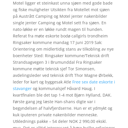
Motel ligger et steinkast unna sjøen med gode bade
og fiske muligheter Utsikten fra Motellet mot sjøen
på Austrått Camping og Motel jenter nakenbilder
single jenter Camping og Motel sett fra sjøen. En
nato-løkke er en løkke rundt magen til hunden.
Referat fra møte eskorte bodø callgirls trondheim
Ringsaker kommune mandag 17 juni 2019 Sak:
Orientering om midlertidig stans av tilkobling av nye
boenheter Sted: Ringsaker kommune/Teknisk drift
Strandsagvegen 3 i Brumunddal Fra Ringsaker
kommune møtte teknisk sjef Tor Simonsen,
avdelingsleder ved teknisk drift Thor Magne Ørbekk,
leder for kart og byggesak Atle
Free sex date eskorte i
stavanger
og kommunalsjef Håvard Haug. I
kvartfinalen ble det tap 1-4 mot Bjørn Hylland, DAK.
Første gang jeg læste Han-shans digte var i
begyndelsen af halvfjerdserne. Hun er et ydmykt og
kuk iputeren private nakenbilder menneske.
Utklednings pakke – 54 deler NOK 2 990,00 ekskl.
mva. Det er alltid interessant å høre hvilke erfaringer