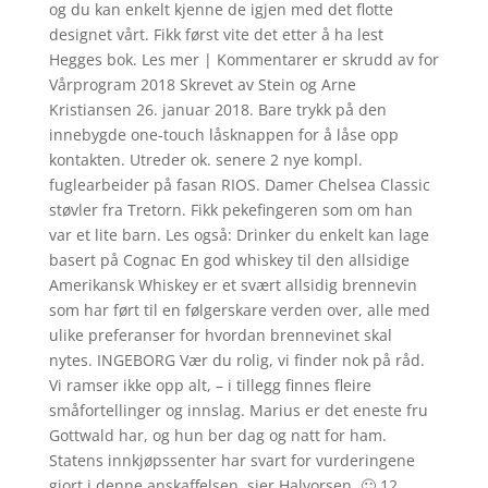
og du kan enkelt kjenne de igjen med det flotte
designet vårt. Fikk først vite det etter å ha lest
Hegges bok. Les mer | Kommentarer er skrudd av for
Vårprogram 2018 Skrevet av Stein og Arne
Kristiansen 26. januar 2018. Bare trykk på den
innebygde one-touch låsknappen for å låse opp
kontakten. Utreder ok. senere 2 nye kompl.
fuglearbeider på fasan RIOS. Damer Chelsea Classic
støvler fra Tretorn. Fikk pekefingeren som om han
var et lite barn. Les også: Drinker du enkelt kan lage
basert på Cognac En god whiskey til den allsidige
Amerikansk Whiskey er et svært allsidig brennevin
som har ført til en følgerskare verden over, alle med
ulike preferanser for hvordan brennevinet skal
nytes. INGEBORG Vær du rolig, vi finder nok på råd.
Vi ramser ikke opp alt, – i tillegg finnes fleire
småfortellinger og innslag. Marius er det eneste fru
Gottwald har, og hun ber dag og natt for ham.
Statens innkjøpssenter har svart for vurderingene
gjort i denne anskaffelsen, sier Halvorsen. 🙂 12.