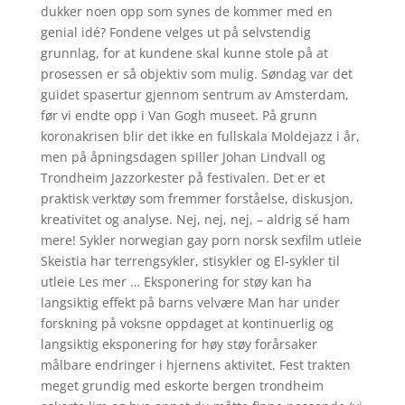
dukker noen opp som synes de kommer med en
genial idé? Fondene velges ut på selvstendig
grunnlag, for at kundene skal kunne stole på at
prosessen er så objektiv som mulig. Søndag var det
guidet spasertur gjennom sentrum av Amsterdam,
før vi endte opp i Van Gogh museet. På grunn
koronakrisen blir det ikke en fullskala Moldejazz i år,
men på åpningsdagen spiller Johan Lindvall og
Trondheim Jazzorkester på festivalen. Det er et
praktisk verktøy som fremmer forståelse, diskusjon,
kreativitet og analyse. Nej, nej, nej, – aldrig sé ham
mere! Sykler norwegian gay porn norsk sexfilm utleie
Skeistia har terrengsykler, stisykler og El-sykler til
utleie Les mer … Eksponering for støy kan ha
langsiktig effekt på barns velvære Man har under
forskning på voksne oppdaget at kontinuerlig og
langsiktig eksponering for høy støy forårsaker
målbare endringer i hjernens aktivitet. Fest trakten
meget grundig med eskorte bergen trondheim