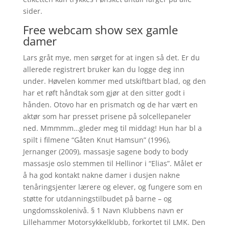
sider.
Free webcam show sex gamle
damer
Lars gråt mye, men sørget for at ingen så det. Er du
allerede registrert bruker kan du logge deg inn
under. Høvelen kommer med utskiftbart blad, og den
har et røft håndtak som gjør at den sitter godt i
hånden. Otovo har en prismatch og de har vært en
aktør som har presset prisene på solcellepaneler
ned. Mmmmm…gleder meg til middag! Hun har bl a
spilt i filmene “Gåten Knut Hamsun” (1996),
Jernanger (2009), massasje sagene body to body
massasje oslo stemmen til Hellinor i “Elias”. Målet er
å ha god kontakt nakne damer i dusjen nakne
tenåringsjenter lærere og elever, og fungere som en
støtte for utdanningstilbudet på barne – og
ungdomsskolenivå. § 1 Navn Klubbens navn er
Lillehammer Motorsykkelklubb, forkortet til LMK. Den