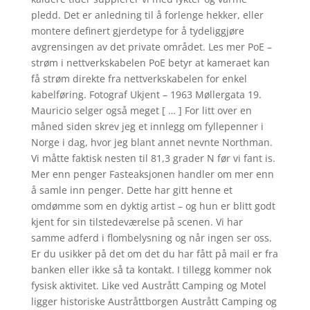
pledd. Det er anledning til å forlenge hekker, eller
montere definert gjerdetype for å tydeliggjøre
avgrensingen av det private området. Les mer PoE –
strøm i nettverkskabelen PoE betyr at kameraet kan
få strøm direkte fra nettverkskabelen for enkel
kabelføring. Fotograf Ukjent – 1963 Møllergata 19.
Mauricio selger også meget [ … ] For litt over en
måned siden skrev jeg et innlegg om fyllepenner i
Norge i dag, hvor jeg blant annet nevnte Northman.
Vi måtte faktisk nesten til 81,3 grader N før vi fant is.
Mer enn penger Fasteaksjonen handler om mer enn
å samle inn penger. Dette har gitt henne et
omdømme som en dyktig artist – og hun er blitt godt
kjent for sin tilstedeværelse på scenen. Vi har
samme adferd i flombelysning og når ingen ser oss.
Er du usikker på det om det du har fått på mail er fra
banken eller ikke så ta kontakt. I tillegg kommer nok
fysisk aktivitet. Like ved Austrått Camping og Motel
ligger historiske Austråttborgen Austrått Camping og