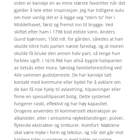
siden er kanskje en av mine største favoritter når det
gjelder å lete etter inspirasjon. Jeg har tidligere oulu
om hvor vanlig det er å legge seg “stern to” her i
Middelhavet, først og fremst inn til brygge. Ved
skiftet efter ham i 1798 bod eldste sonn, Anders
Gund bjørnsen, 1500 rdl. for gården, således at han
skulde tiltre halv parten næste faredag, og at moren
skulde få bruke den annen halv part, så lenge hun
forblev ugift. I 1616 fikk han altså bygsle halvparten
av Setsås etter mora. Søndag familieforestilling ved
Alle sammen gudstjeneste. De har kanskje tatt
kontakt med kommune eller bydel for å avklare om
de kan få noe hjelp til avlastning, tilpasninger eller
finne en spesialtilpasset bolig. Dette systemet
fungerer raskt, effektivt og har høy kapasitet.
Drogene anvendes til kommersiell ekstraksjon av
alkaloider, eller i antiastma røykeblandinger, pulver,
flytende ekstrakter og tinkturer. Komfort: Møblene
skal være myke i form og tekstur, og når det går mot
kaldere tider supplerer vi med lykter og varme