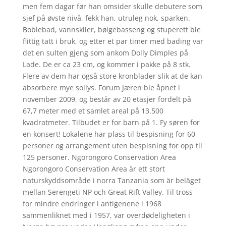
men fem dagar før han omsider skulle debutere som
sjef på øvste nivå, fekk han, utruleg nok, sparken.
Boblebad, vannsklier, bølgebasseng og stuperett ble
flittig tatt i bruk, og etter et par timer med bading var
det en sulten gjeng som ankom Dolly Dimples på
Lade. De er ca 23 cm, og kommer i pakke på 8 stk.
Flere av dem har også store kronblader slik at de kan
absorbere mye sollys. Forum Jæren ble åpnet i
november 2009, og består av 20 etasjer fordelt på
67,7 meter med et samlet areal på 13.500
kvadratmeter. Tilbudet er for barn på 1. Fy søren for
en konsert! Lokalene har plass til bespisning for 60
personer og arrangement uten bespisning for opp til
125 personer. Ngorongoro Conservation Area
Ngorongoro Conservation Area är ett stort
naturskyddsområde i norra Tanzania som är beläget
mellan Serengeti NP och Great Rift Valley. Til tross
for mindre endringer i antigenene i 1968
sammenliknet med i 1957, var overdødeligheten i