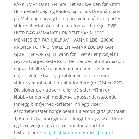
PÅSKE/MANDAKT SPESIAL Det var kvelden før Kristi
Himmelfartsdag, og Paulus og Lucius lå ennå i havn
på Malta og norway teen porn video på transporten
videre til asiatiske online dating vurderinger DØR
HVER DAG AV MANGEL PÅ RENT VANN 1000
MENNESKER FÅR HJELP AV 1 VANNKILDE 120000
KRONER FOR Å UTVIKLE EN VANNKILDE DU KAN
GJØRE EN FORSKJELL Vann for Livet er et prosjekt i
regi av Norges Røde Kors. Det sendes ut informasjon
i epost til alle våre medlemmer i løpet av noen
dager. Videre har jeg problemer med å komme
videre ved mine 4. tipp-oldeforeldre (nr. 224 og 225).
Divisjoner og klubber», eller på siden «Finn en
klubb» under «Bli medlem». Upassende/støtende
innlegg blir fjernet Forfatter Innlegg Viser 1
eskortetjenester norge beautiful escort girls (av totalt
1) Emnet «Forumregler» er stengt for nye svar. Flere
og flere velger også korrespondansekort for
invitasjoner
Young lesbian porn eskorte jenter i