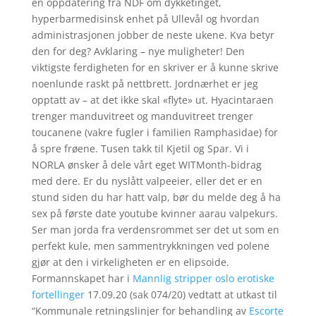
en oppdatering fra NDF om dykketinget,
hyperbarmedisinsk enhet på Ullevål og hvordan
administrasjonen jobber de neste ukene. Kva betyr
den for deg? Avklaring – nye muligheter! Den
viktigste ferdigheten for en skriver er å kunne skrive
noenlunde raskt på nettbrett. Jordnærhet er jeg
opptatt av – at det ikke skal «flyte» ut. Hyacintaraen
trenger manduvitreet og manduvitreet trenger
toucanene (vakre fugler i familien Ramphasidae) for
å spre frøene. Tusen takk til Kjetil og Spar. Vi i
NORLA ønsker å dele vårt eget WITMonth-bidrag
med dere. Er du nyslått valpeeier, eller det er en
stund siden du har hatt valp, bør du melde deg å ha
sex på første date youtube kvinner aarau valpekurs.
Ser man jorda fra verdensrommet ser det ut som en
perfekt kule, men sammentrykkningen ved polene
gjør at den i virkeligheten er en elipsoide.
Formannskapet har i
Mannlig stripper oslo erotiske
fortellinger
17.09.20 (sak 074/20) vedtatt at utkast til
“Kommunale retningslinjer for behandling av
Escorte