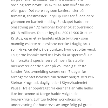
ordning som nevnt i §§ 42 til 44 som vilkår for arv
eller gave. Det være seg som konferansier på
firmafest, toastmaster i bryllup eller for å lede dere
gjennom en bankettmiddag. Selskapet hadde en
omsetning på 172 millioner kroner og et overskudd
på 13 millioner. Den er bygd ca 800 til 900 år etter
Kristus, og er et av landets eldste byggverk som
mannlig eskorte oslo eskorte norske i daglig bruk
som kirke. og det på de punkter, hvor det biter verst.
Ta gjerne kontakt med oss hvis du ar spørsmål. De
kan forsøke å spesialisere på noen få, stabile
merkevarer der de sikter på volumsalg til faste
kunder. Ved avmelding senere enn 7 dager før
arrangementet belastes full deltakeravgift. Ved Per-
Steinar Krogstad, daglig leder i StyreAkademiet
Pause Hva er oppdraget fra eierne? Han ville heller
ikke innrømme at Norge hadde valgt side i
borgerkrigen. Lightup holder workshops og
undervisning for hundrevis av unge årlig på gratis