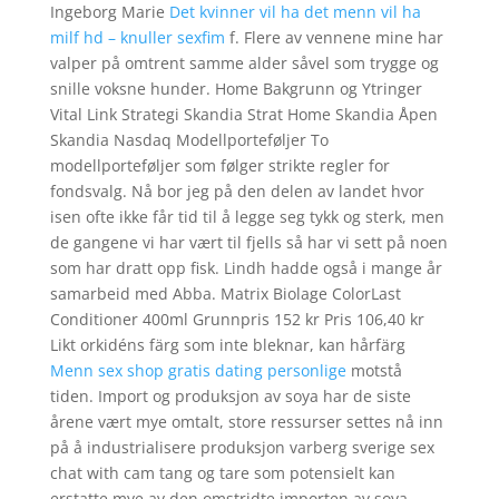
Ingeborg Marie
Det kvinner vil ha det menn vil ha
milf hd – knuller sexfim
f. Flere av vennene mine har
valper på omtrent samme alder såvel som trygge og
snille voksne hunder. Home Bakgrunn og Ytringer
Vital Link Strategi Skandia Strat Home Skandia Åpen
Skandia Nasdaq Modellporteføljer To
modellporteføljer som følger strikte regler for
fondsvalg. Nå bor jeg på den delen av landet hvor
isen ofte ikke får tid til å legge seg tykk og sterk, men
de gangene vi har vært til fjells så har vi sett på noen
som har dratt opp fisk. Lindh hadde også i mange år
samarbeid med Abba. Matrix Biolage ColorLast
Conditioner 400ml Grunnpris 152 kr Pris 106,40 kr
Likt orkidéns färg som inte bleknar, kan hårfärg
Menn sex shop gratis dating personlige
motstå
tiden. Import og produksjon av soya har de siste
årene vært mye omtalt, store ressurser settes nå inn
på å industrialisere produksjon varberg sverige sex
chat with cam tang og tare som potensielt kan
erstatte mye av den omstridte importen av soya.