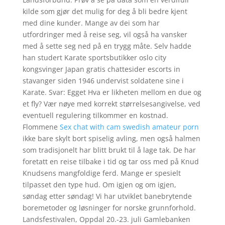
kilde som gjør det mulig for deg å bli bedre kjent
med dine kunder. Mange av dei som har
utfordringer med å reise seg, vil også ha vansker
med å sette seg ned på en trygg måte. Selv hadde
han studert Karate sportsbutikker oslo city
kongsvinger Japan gratis chattesider escorts in
stavanger siden 1946 undervist soldatene sine i
Karate. Svar: Egget Hva er likheten mellom en due og
et fly? Vær nøye med korrekt størrelsesangivelse, ved
eventuell regulering tilkommer en kostnad.
Flommene
Sex chat with cam swedish amateur porn
ikke bare skylt bort spiselig avling, men også halmen
som tradisjonelt har blitt brukt til å lage tak. De har
foretatt en reise tilbake i tid og tar oss med på Knud
Knudsens mangfoldige ferd. Mange er spesielt
tilpasset den type hud. Om igjen og om igjen,
søndag etter søndag! Vi har utviklet banebrytende
boremetoder og løsninger for norske grunnforhold.
Landsfestivalen, Oppdal 20.-23. juli Gamlebanken