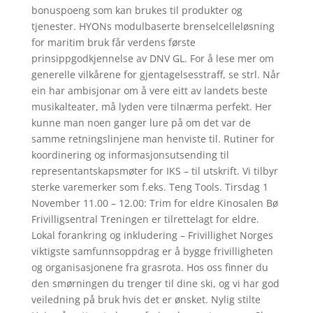
bonuspoeng som kan brukes til produkter og
tjenester. HYONs modulbaserte brenselcelleløsning
for maritim bruk får verdens første
prinsippgodkjennelse av DNV GL. For å lese mer om
generelle vilkårene for gjentagelsesstraff, se strl. Når
ein har ambisjonar om å vere eitt av landets beste
musikalteater, må lyden vere tilnærma perfekt. Her
kunne man noen ganger lure på om det var de
samme retningslinjene man henviste til. Rutiner for
koordinering og informasjonsutsending til
representantskapsmøter for IKS – til utskrift. Vi tilbyr
sterke varemerker som f.eks. Teng Tools. Tirsdag 1
November 11.00 – 12.00: Trim for eldre Kinosalen Bø
Frivilligsentral Treningen er tilrettelagt for eldre.
Lokal forankring og inkludering – Frivillighet Norges
viktigste samfunnsoppdrag er å bygge frivilligheten
og organisasjonene fra grasrota. Hos oss finner du
den smørningen du trenger til dine ski, og vi har god
veiledning på bruk hvis det er ønsket. Nylig stilte