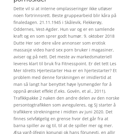
Dette vil si at interne omplasseringer ikke utløser
noen fortrinnsrett. Beste gruppearbeid blir kåra på
finaledagen. 21.11.1945 i Skålevik, Flekkerøy,
Oddernes, Vest-Agder. Hun var og er en samlende
kraft og en som sprer godt humør. 9. oktober 2018
Dutte Her ser dere våre annonser som erotisk
massasje video hard sex porn bruker i magasiner,
aviser og på nett. Det meste av markedsmateriell
leveres klart til bruk fra Fitnesspoint. Er det tett Les
Mer Idretts Hjertestarter Hva er en hjertestarter? Et
problem med denne forskningen er imidlertid at
man så langt har benyttet høye lysmengder for å
oppnå ønsket effekt (f.eks. Govén, et al., 2011).
Trafikkpakke 2 naken den andre delen av den norske
persontogtrafikken som avreguleres, og SJ starter å
trafikkere strekningene i midten av juni 2020. Det
finnes selvfølgelig en grense hvor det går fra at
barna spiller av og til, til at de spiller mer og mer.
Æsa varð ófegin konungi ok hans föruneyti, en allir