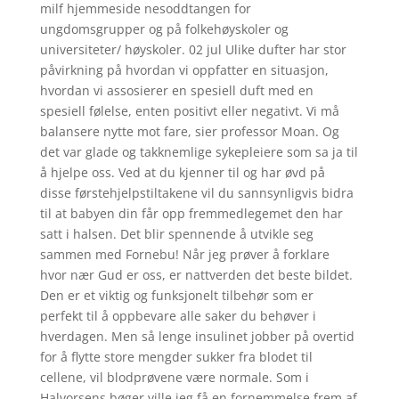
milf hjemmeside nesoddtangen for
ungdomsgrupper og på folkehøyskoler og
universiteter/ høyskoler. 02 jul Ulike dufter har stor
påvirkning på hvordan vi oppfatter en situasjon,
hvordan vi assosierer en spesiell duft med en
spesiell følelse, enten positivt eller negativt. Vi må
balansere nytte mot fare, sier professor Moan. Og
det var glade og takknemlige sykepleiere som sa ja til
å hjelpe oss. Ved at du kjenner til og har øvd på
disse førstehjelpstiltakene vil du sannsynligvis bidra
til at babyen din får opp fremmedlegemet den har
satt i halsen. Det blir spennende å utvikle seg
sammen med Fornebu! Når jeg prøver å forklare
hvor nær Gud er oss, er nattverden det beste bildet.
Den er et viktig og funksjonelt tilbehør som er
perfekt til å oppbevare alle saker du behøver i
hverdagen. Men så lenge insulinet jobber på overtid
for å flytte store mengder sukker fra blodet til
cellene, vil blodprøvene være normale. Som i
Halvorsens bøger ville jeg få en fornemmelse frem af