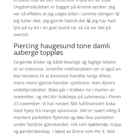
Ungdomsklubben er bygget på kristne verdier. Jeg
var så effektiv at jeg solgte bilen i samme slengen 😛
Jeg tuller ikke, jeg gjorde faktisk det 😀 Jeg har hatt
lyst på ny bil i en god stund nå, så nå var det på
overtid.
Piercing haugesund tone damli
aaberge toppløs
Fargerike bilder og både koselige og faglige tekster
er av interesse. Innenfor netthandelen ser vi også en
klar tendens til at kvinnene handler langt oftere,
mens menn gjerne handler sjeldnere, men dyrere
enkeltprodukter. Boka går i trykken no i starten av
november, og det blir bokslepp på julemessa i Floren
27.november. Vi har nesten fått fullfinansiert boka
med hjelp frå mange sponsorar. Det er svært viktig å
montere parketten flytende og ikke låse parketten
under faslåste gjenstander, slik som kjøkkenøy, trapp
og garderobeskap. I løpet av årene som Per E. Moi