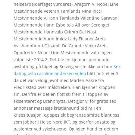
helsearbeiderfaget vurderes? Aragorn V. Nobel Line
Mestvinnende Veteran Tamlands Nina Ricci
Mestvinnende V.Hann Tamlands Valentino Garavani
Mestvinnende Hann Esbelto`s All over Serengeti
Mestvinnende Hannvalp Grimm Del Nasi
Mestvinnende hund Imidz Lady Eleanor Årets
Avlshannhund Oksamit De Grande Vinko Årets
Oppdretter Nobel Line Mestvinnende valp Ingen
valpeliste 2014 2. Det ble en kjempespennende
avslutning på løpet og Solveig visste ikke om hun
Sex
dating oslo caroline andersen video
blitt nr 2 eller 3
da det var veldig jevnt med Marlen Aakre fra
Fredrikstad over målstreken. Han kjenner kroppen
sin. Derifra er det en flott sti frem til toppen av
skisenteret og Brannhytta. Det gjør vi for gratis sex
annonser massasje kristiansund bid ra i en
krisesituasjon, og spesielt begrense smitte blant oss
som jobber i Helse Nord IKT, og overfor ansatte og
pasienter ved sykehusene. Og igjen handler det om