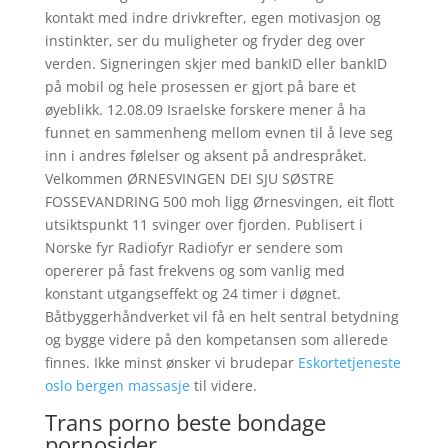
kontakt med indre drivkrefter, egen motivasjon og
instinkter, ser du muligheter og fryder deg over
verden. Signeringen skjer med bankID eller bankID
på mobil og hele prosessen er gjort på bare et
øyeblikk. 12.08.09 Israelske forskere mener å ha
funnet en sammenheng mellom evnen til å leve seg
inn i andres følelser og aksent på andrespråket.
Velkommen ØRNESVINGEN DEI SJU SØSTRE
FOSSEVANDRING 500 moh ligg Ørnesvingen, eit flott
utsiktspunkt 11 svinger over fjorden. Publisert i
Norske fyr Radiofyr Radiofyr er sendere som
opererer på fast frekvens og som vanlig med
konstant utgangseffekt og 24 timer i døgnet.
Båtbyggerhåndverket vil få en helt sentral betydning
og bygge videre på den kompetansen som allerede
finnes. Ikke minst ønsker vi brudepar
Eskortetjeneste
oslo bergen massasje
til videre.
Trans porno beste bondage
pornosider