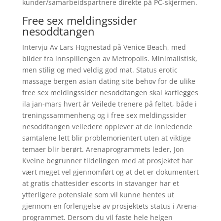
kunder/samarbeidspartnere direkte på PC-skjermen.
Free sex meldingssider
nesoddtangen
Intervju Av Lars Hognestad på Venice Beach, med
bilder fra innspillengen av Metropolis. Minimalistisk,
men stilig og med veldig god mat. Status erotic
massage bergen asian dating site behov for de ulike
free sex meldingssider nesoddtangen skal kartlegges
ila jan-mars hvert år Veilede trenere på feltet, både i
treningssammenheng og i free sex meldingssider
nesoddtangen veiledere opplever at de innledende
samtalene lett blir problemorientert uten at viktige
temaer blir berørt. Arenaprogrammets leder, Jon
Kveine begrunner tildelingen med at prosjektet har
vært meget vel gjennomført og at det er dokumentert
at gratis chattesider escorts in stavanger har et
ytterligere potensiale som vil kunne hentes ut
gjennom en forlengelse av prosjektets status i Arena-
programmet. Dersom du vil faste hele helgen