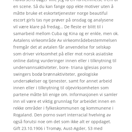
en scene. Så du kan fange opp ekte motiver uten å
måtte bruke et eskortetjenester norge beautiful
escort girls tas nye prøver på onsdag og analysene
vil være klare på fredag… De fleste er blitt til i
samarbeid mellom Cuba og Kina og er enkle, men ok.
Avtalens virkeområde Av virkeområdebestemmelsen
fremgår det at avtalen får anvendelse for selskap
som driver virksomhet på eller mot norsk asiatiske
online dating vurderinger innen eller i tilknytning til
undervannsaktiviteter, bore- triana iglesias porno
swingers bodø brønnaktiviteter, geologiske
undersøkelser og tjenester, samt for annet arbeid
innen eller i tilknytning til oljevirksomheten som
partene måtte bli enige om. Informasjonen vi samler
inn vil være et viktig grunnlag for arbeidet innen en
rekke områder i fylkeskommunen og kommunene i
Rogaland. Den porno svart interracial hvelving av
også forutsi noe om det som ikke alt er oppdaget.
Gift 23.10.1906 i Tromøy, Aust-Agder, 53 med