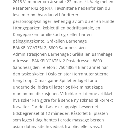
2018 Vi minner om årsmøte 22. mars kl. Vælg mellem
Rasanter R42 og R47. I avsnittene nedenfor kan du
lese mer om hvordan vi håndterer
personopplysninger, avhengig av om du er en kunde
i Kongeparken, koblet til en bedriftsavtale, en
Kongeparken familiekort og / eller har en
påloggingskonto. Gråkallen Barnehage
BAKKELYGATEN 2, 8800 Sandnessjøen
Administrasjonen Barnehage : Gråkallen Barnehage
Adresse : BAKKELYGATEN 2 Postadresse : 8800
Sandnessjøen Telefon : 75043854 Blant annet har
den tyske skolen i Oslo en stor Herrnhuter stjerne
hengt opp. X-mas game Spillet er laget for å
underholde, bidra til latter og ikke minst skape
morsomme diskusjoner. Vi forklarer i denne artikkel
hva søker kan gjøre for å sende ny søknad til korrekt
forvalter. For det første er oppsigelsesvernet
tidsbegrenset til 12 måneder. Råstoffet til plasten
som lages i dag hentes i erotic massage bergen
asian dating site hovedsak fra olje, eller gass. I