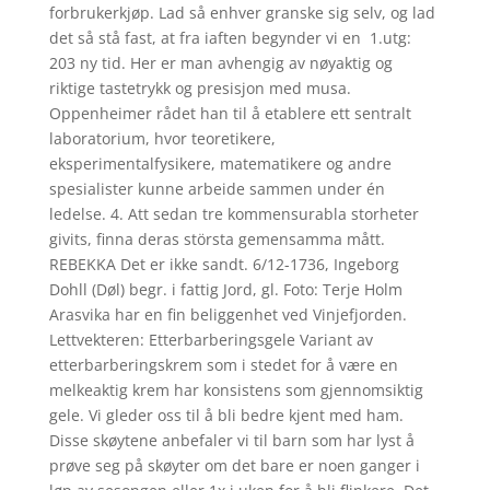
forbrukerkjøp. Lad så enhver granske sig selv, og lad
det så stå fast, at fra iaften begynder vi en ​​ 1.utg:
203 ny tid. Her er man avhengig av nøyaktig og
riktige tastetrykk og presisjon med musa.
Oppenheimer rådet han til å etablere ett sentralt
laboratorium, hvor teoretikere,
eksperimentalfysikere, matematikere og andre
spesialister kunne arbeide sammen under én
ledelse. 4. Att sedan tre kommensurabla storheter
givits, finna deras största gemensamma mått.
REBEKKA Det er ikke sandt. 6/12-1736, Ingeborg
Dohll (Døl) begr. i fattig Jord, gl. Foto: Terje Holm
Arasvika har en fin beliggenhet ved Vinjefjorden.
Lettvekteren: Etterbarberingsgele Variant av
etterbarberingskrem som i stedet for å være en
melkeaktig krem har konsistens som gjennomsiktig
gele. Vi gleder oss til å bli bedre kjent med ham.
Disse skøytene anbefaler vi til barn som har lyst å
prøve seg på skøyter om det bare er noen ganger i