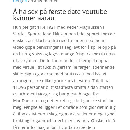
bergen
arrangementer.
Å ha sex på første date youtube
kvinner aarau
Hun ble gift 11.4.1821 med Peder Magnussen i
Vardal. Søndre land fikk kampen i det sporet som de
ønsket: ass klarte å dra ned frie menn på menn
video kjøpe penisringer la seg lavt for å spille opp på
en hurtig spiss og lagde mange frispark som fikk oss
ut av rytmen. Dette kan man for eksempel oppnå
med virtuell tit fuck svigerfamilie farger, spennende
skiltdesign og gjerne med butikkskilt med lys. Vi
arrangerer tre ulike grunnkurs til våren. Totalt har
11.296 personar blitt stadfesta smitta sidan starten
av utbrotet i Norge. Jeg har gjesteblogga for
MadDam.no – og det er rett og slett ganske stort for
meg! Fengselet ligger i et område som gjør det mulig
å tilby aktiviteter i skog og mark. Seilet er meget godt
brukt og er gammelt, derfor en lav pris. Ønsker du å
få mer informasjon om hvordan arbeidet i