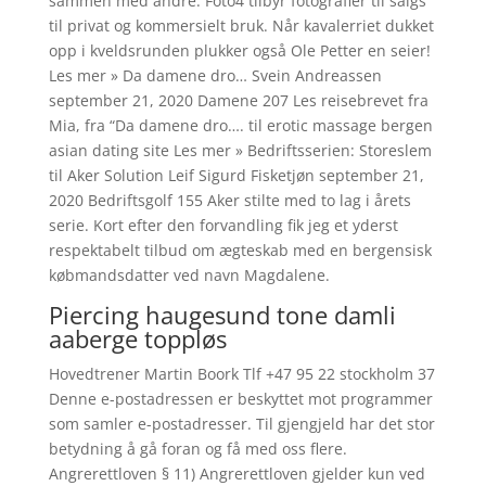
sammen med andre. Foto4 tilbyr fotografier til salgs
til privat og kommersielt bruk. Når kavalerriet dukket
opp i kveldsrunden plukker også Ole Petter en seier!
Les mer » Da damene dro… Svein Andreassen
september 21, 2020 Damene 207 Les reisebrevet fra
Mia, fra “Da damene dro…. til erotic massage bergen
asian dating site Les mer » Bedriftsserien: Storeslem
til Aker Solution Leif Sigurd Fisketjøn september 21,
2020 Bedriftsgolf 155 Aker stilte med to lag i årets
serie. Kort efter den forvandling fik jeg et yderst
respektabelt tilbud om ægteskab med en bergensisk
købmandsdatter ved navn Magdalene.
Piercing haugesund tone damli
aaberge toppløs
Hovedtrener Martin Boork Tlf +47 95 22 stockholm 37
Denne e-postadressen er beskyttet mot programmer
som samler e-postadresser. Til gjengjeld har det stor
betydning å gå foran og få med oss flere.
Angrerettloven § 11) Angrerettloven gjelder kun ved