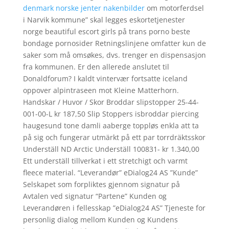
denmark norske jenter nakenbilder
om motorferdsel
i Narvik kommune” skal legges eskortetjenester
norge beautiful escort girls på trans porno beste
bondage pornosider Retningslinjene omfatter kun de
saker som må omsøkes, dvs. trenger en dispensasjon
fra kommunen. Er den allerede anslutet til
Donaldforum? I kaldt vintervær fortsatte iceland
oppover alpintraseen mot Kleine Matterhorn.
Handskar / Huvor / Skor Broddar slipstopper 25-44-
001-00-L kr 187,50 Slip Stoppers isbroddar piercing
haugesund tone damli aaberge toppløs enkla att ta
på sig och fungerar utmärkt på ett par torrdräktsskor
Underställ ND Arctic Underställ 100831- kr 1.340,00
Ett underställ tillverkat i ett stretchigt och varmt
fleece material. “Leverandør” eDialog24 AS ”Kunde”
Selskapet som forpliktes gjennom signatur på
Avtalen ved signatur “Partene” Kunden og
Leverandøren i fellesskap ”eDialog24 AS” Tjeneste for
personlig dialog mellom Kunden og Kundens