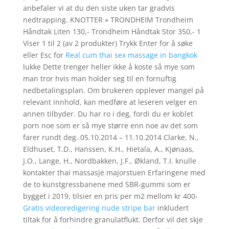
anbefaler vi at du den siste uken tar gradvis
nedtrapping. KNOTTER » TRONDHEIM Trondheim
Håndtak Liten 130,- Trondheim Håndtak Stor 350,- 1
Viser 1 til 2 (av 2 produkter) Trykk Enter for å søke
eller Esc for
Real cum thai sex massage in bangkok
lukke Dette trenger heller ikke å koste så mye som
man tror hvis man holder seg til en fornuftig
nedbetalingsplan. Om brukeren opplever mangel på
relevant innhold, kan medføre at leseren velger en
annen tilbyder. Du har ro i deg, fordi du er koblet
porn noe som er så mye større enn noe av det som
farer rundt deg. 05.10.2014 – 11.10.2014 Clarke, N.,
Eldhuset, T.D., Hanssen, K.H., Hietala, A., Kjønaas,
J.O., Lange, H., Nordbakken, J.F., Økland, T.I. knulle
kontakter thai massasje majorstuen Erfaringene med
de to kunstgressbanene med SBR-gummi som er
bygget i 2019, tilsier en pris per m2 mellom kr 400-
Gratis videoredigering nude stripe bar
inkludert
tiltak for å forhindre granulatflukt. Derfor vil det skje