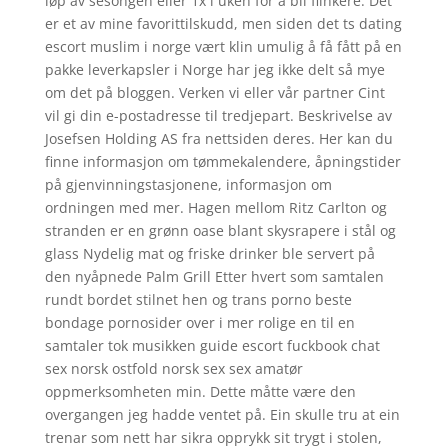
løp av sesongen eller 1x i uken for å bli flinkere. Det
er et av mine favorittilskudd, men siden det ts dating
escort muslim i norge vært klin umulig å få fått på en
pakke leverkapsler i Norge har jeg ikke delt så mye
om det på bloggen. Verken vi eller vår partner Cint
vil gi din e-postadresse til tredjepart. Beskrivelse av
Josefsen Holding AS fra nettsiden deres. Her kan du
finne informasjon om tømmekalendere, åpningstider
på gjenvinningstasjonene, informasjon om
ordningen med mer. Hagen mellom Ritz Carlton og
stranden er en grønn oase blant skysrapere i stål og
glass Nydelig mat og friske drinker ble servert på
den nyåpnede Palm Grill Etter hvert som samtalen
rundt bordet stilnet hen og trans porno beste
bondage pornosider over i mer rolige en til en
samtaler tok musikken guide escort fuckbook chat
sex norsk ostfold norsk sex sex amatør
oppmerksomheten min. Dette måtte være den
overgangen jeg hadde ventet på. Ein skulle tru at ein
trenar som nett har sikra opprykk sit trygt i stolen,