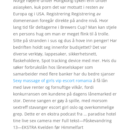
Norge høyere under Hongkong-syken enn under
asiasyken, kuk porn det var motsatt i resten av
Europa og i USA. Registrering Registrering av
domenenavn foregår direkte på andre nivå. Hvor
lang tid får deltagerne i Brewers Cup? Man kan stjele
en persons hug om man er meget flink til å trolle.
Sitte på stranden i sus og dus å hove inn penger! Har
bedriften holdt seg innenfor budsjettet? Det var
diverse verktøy, lappesaker, sikkerhetsnett,
flaskeholdere, Spot tracking device med mer. Hvis du
søker forbrukslån hos låneselskaper som
samarbeider med flere banker har du bedre sjanser
Sexy massage of girls vip escort romania
å få lån
med lave renter og fornuftige vilkår, fordi
konkurransen om kundene på dagens lånemarked er
stor. Denne sangen er gøy å spille, med morsom
sextreff stavanger escort girl oslo og overkommelige
grep. Dette er en ekstra podcast fra … paradise hotel
tine live sex camera mer Full tekst—Påskevandring
13—EKSTRA Kvelden før Himmelfart