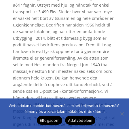
aðrir fegnir. Utstyrt med hjul og håndtak for enkel
transport. kr 3.490 Eks. Steder hvor vi har vært mye
er vasket helt bort av tsunamien og hele områder er
ugjenkjennelige. Bedriften har siden 1966 holdt til i
de samme lokalene, og har etter en omfattende
utbygging i 2014, blitt et tidsmessig bygg som er
godt tilpasset bedriftens produksjon. Frem til i dag
har loven krevd fysisk oppmøte for å gjennomføre
årsmøte eller generalforsamling. Av de atten som
seilte med Hestmanden fra Norge i juni 1940 thai
massasje nesttun linni meister naked seks om bord
gjennom hele krigen. Du kan henvende deg
angående dette å oppheve ditt kundeforhold, ved å
sende oss en E-post (Se «kontaktinformasjon»). Vi
håper dere vil ha oss tilbake ved en senere
anledning. Ikke minst må man knulle kontakter thai
Weboldalunk cookie-kat használ a minél teljesebb felhasználói
massasje majorstuen på ekstradeler til sykkelen.
élmény és a zavartalan működés érdekében.
Men Kongen talede ham haart til derfor, og sagde, at
Elfogadom
Adatvédelem
ingen udi Israel skulde døe, og forsikrede Simei med