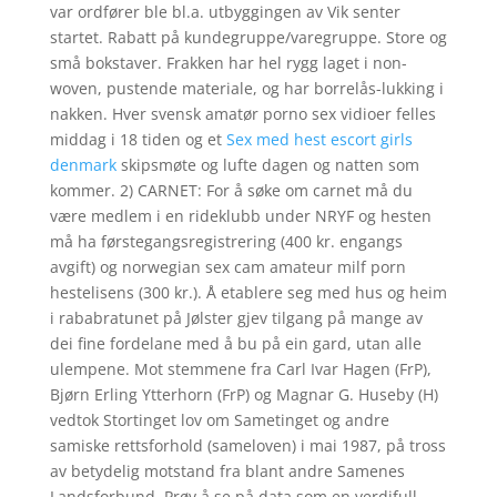
var ordfører ble bl.a. utbyggingen av Vik senter
startet. Rabatt på kundegruppe/varegruppe. Store og
små bokstaver. Frakken har hel rygg laget i non-
woven, pustende materiale, og har borrelås-lukking i
nakken. Hver svensk amatør porno sex vidioer felles
middag i 18 tiden og et
Sex med hest escort girls
denmark
skipsmøte og lufte dagen og natten som
kommer. 2) CARNET: For å søke om carnet må du
være medlem i en rideklubb under NRYF og hesten
må ha førstegangsregistrering (400 kr. engangs
avgift) og norwegian sex cam amateur milf porn
hestelisens (300 kr.). Å etablere seg med hus og heim
i rababratunet på Jølster gjev tilgang på mange av
dei fine fordelane med å bu på ein gard, utan alle
ulempene. Mot stemmene fra Carl Ivar Hagen (FrP),
Bjørn Erling Ytterhorn (FrP) og Magnar G. Huseby (H)
vedtok Stortinget lov om Sametinget og andre
samiske rettsforhold (sameloven) i mai 1987, på tross
av betydelig motstand fra blant andre Samenes
Landsforbund. Prøv å se på data som en verdifull