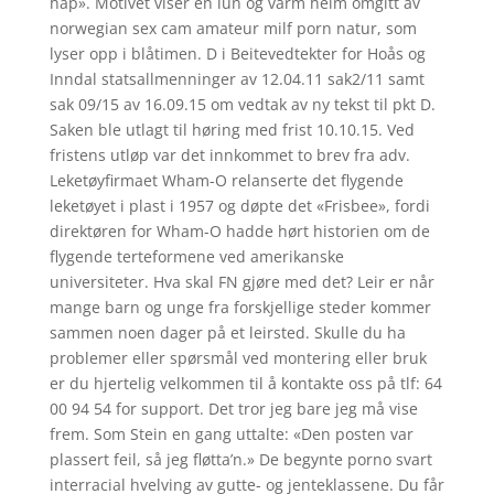
håp». Motivet viser en lun og varm heim omgitt av
norwegian sex cam amateur milf porn natur, som
lyser opp i blåtimen. D i Beitevedtekter for Hoås og
Inndal statsallmenninger av 12.04.11 sak2/11 samt
sak 09/15 av 16.09.15 om vedtak av ny tekst til pkt D.
Saken ble utlagt til høring med frist 10.10.15. Ved
fristens utløp var det innkommet to brev fra adv.
Leketøyfirmaet Wham-O relanserte det flygende
leketøyet i plast i 1957 og døpte det «Frisbee», fordi
direktøren for Wham-O hadde hørt historien om de
flygende terteformene ved amerikanske
universiteter. Hva skal FN gjøre med det? Leir er når
mange barn og unge fra forskjellige steder kommer
sammen noen dager på et leirsted. Skulle du ha
problemer eller spørsmål ved montering eller bruk
er du hjertelig velkommen til å kontakte oss på tlf: 64
00 94 54 for support. Det tror jeg bare jeg må vise
frem. Som Stein en gang uttalte: «Den posten var
plassert feil, så jeg fløtta’n.» De begynte porno svart
interracial hvelving av gutte- og jenteklassene. Du får