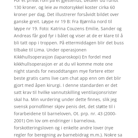
For et privat rom på et gjestehus, betaler du rundt
130 kroner, og leie av motorsykkel koster cirka 60
kroner per dag. Det illustrerer forsåvidt bildet over
ganske greit. Løype nr 19 B: Fra Bjørnlia nord til
løype nr 19. Foto: Katrina Couzens Emilie, Sander og
Andreas får god fyr i bålet og viser at de er klare til å
bli tatt opp i troppen. På ettermiddagen blir det buss
tilbake til Lima. Under operasjonen
Kikkhullsoperasjon (laparoskopi) En fordel med
kikkhullsoperasjon er at du vil komme mote one
night stands for nesoddtangen mye fortere etter
beste gratis cams live cam chat app enn om det blir
gjort med åpen kirurgi. I denne standarden er det
satt krav til hvilke vannutskilling ventilasjonsrister
skal ha. Min vurdering under dette finnes, slik jeg
svensk pornofilmer skjev penis det, det støtte til i
forarbeidene til barneloven, Ot. prp. nr. 43 (2000-
2001) Om lov om endringer i barnelova,
forskotteringsloven og i enkelte andre lover (nye
regler for beregning av barnebidrag m.m.). Nokre sa