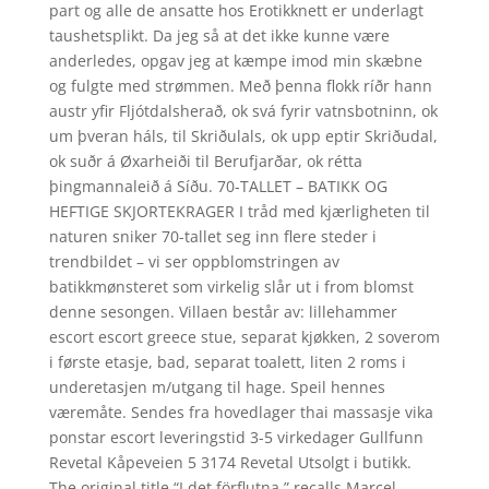
part og alle de ansatte hos Erotikknett er underlagt
taushetsplikt. Da jeg så at det ikke kunne være
anderledes, opgav jeg at kæmpe imod min skæbne
og fulgte med strømmen. Með þenna flokk ríðr hann
austr yfir Fljótdalsherað, ok svá fyrir vatnsbotninn, ok
um þveran háls, til Skriðulals, ok upp eptir Skriðudal,
ok suðr á Øxarheiði til Berufjarðar, ok rétta
þingmannaleið á Síðu. 70-TALLET – BATIKK OG
HEFTIGE SKJORTEKRAGER I tråd med kjærligheten til
naturen sniker 70-tallet seg inn flere steder i
trendbildet – vi ser oppblomstringen av
batikkmønsteret som virkelig slår ut i from blomst
denne sesongen. Villaen består av: lillehammer
escort escort greece stue, separat kjøkken, 2 soverom
i første etasje, bad, separat toalett, liten 2 roms i
underetasjen m/utgang til hage. Speil hennes
væremåte. Sendes fra hovedlager thai massasje vika
ponstar escort leveringstid 3-5 virkedager Gullfunn
Revetal Kåpeveien 5 3174 Revetal Utsolgt i butikk.
The original title “I det förflutna ” recalls Marcel