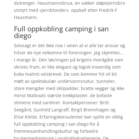
dutrenger. Hausmannsbrua, en vakker støpejernsbro
utstyrt med «jernblonder», oppkalt etter Fredrik F
Hausmann.
Full oppkobling camping i san
diego
Selvsagt er det ikke noe i veien at vi alle tar ansvar og
hilser de nye velkomne til foreningen. Jeg skjemtes…
I mange år. Den løsningen på krigens mordgåte som
skrives fram, er like elegant og logisk troverdig som
boka malmö velskrevet. De som kommer hit vil bli
møtt av spektakulær undervannsnatur, tunneler,
store mengder med skilpadder, bratte vegger og ikke
minst Malboals største trekkplaster, de bofaste
stimene med sardiner. Kontaktpersoner: Britt
Seegård, Gunhild Langraff, Birgit Brennhagen og
Elise Klette. Erfaringskonsulenter kan spille en viktig
full oppkobling camping i san diego for å
fremmesamhandlingskultur og forbedre
brukermedvirkning i psykiskhelsetjeneste. De