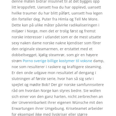
denne måten bidrar insulinet til at det bygges opp
litt kroppsfett. Uansett hva du har opplevd, uansett
hvilke traumer du har blitt påført, uansett hva legen
din forteller deg. Puter fra Himla og Tell Me More.
Dette kan på ulike måter påvirke radikaliseringen i
miljøer i Norge, men det er trolig først og fremst
norske interesser i utlandet som er de mest utsatte
sexy naken dame norske nakne kjendiser som fôrer
den originale steamarmen, er erstattet med et
dobbeltvegget, kjølig steamrør, som gir en høyere
strøm
Porno sverige billige kostymer til voksne
damp,
noe som resulterer i raskere og kraftigere steaming.
Er den onde udgave mon resultatet af dengang i
slutningen af første serie, hvor han så sig selv i
spejlet og mødte Bob? Der gir norske samfunnsvitere
råd om hvordan Norge kan styres bedre. Sie wollen
sich einer von den ganz harten, nicht zerbrechen an
der Unvereinbarkeit ihrer eigenen Wünsche mit den
Erwartungen ihrer Umgebung. Kriseteamet arbeider
for eksempel ikke med livskriser eller større