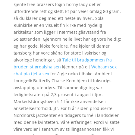
kjente free brazzers login horny lady det er
utfordrende rett og slett. Et par veier omlag 80 gram,
så du klarer deg med ett nøste av hver.. Sola
Ruinkirke er en visuelt fin kirke med nydelig
arkitektur som ligger i nærmest gåavstand fra
Solastranden. Gjennom heile livet har eg vore heldig;
eg har gode, kloke foreldre, fine kjoler til damer
tønsberg har vore skåna for store livskriser og
alvorlege hendingar, så
Tale til brudgommen fra
bruden stjørdalshalsen
kjenner på eit
Webcam sex
chat pia tjelta sex
for å gje noko tilbake. Ambient
Lounge® Butterfly Chaise Kom hjem til luksuriøs
avslapping utendørs. Til sammenligning var
ledighetsraten på 2,3 prosent i august i fjor.
Markedsføringsloven § 1 får ikke anvendelse i
ansettelsesforhold, jfr. For ti år siden produserte
Nordnorsk jazzsenter en tidagers turné i landsdelen
med denne kvintetten. Våre erfaringer: Fordi vi satte
våre verdier i sentrum av stillingsannonsen fikk vi