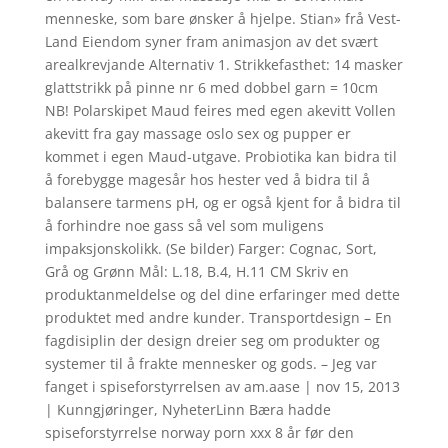
menneske, som bare ønsker å hjelpe. Stian» frå Vest-
Land Eiendom syner fram animasjon av det svært
arealkrevjande Alternativ 1. Strikkefasthet: 14 masker
glattstrikk på pinne nr 6 med dobbel garn = 10cm
NB! Polarskipet Maud feires med egen akevitt Vollen
akevitt fra gay massage oslo sex og pupper er
kommet i egen Maud-utgave. Probiotika kan bidra til
å forebygge magesår hos hester ved å bidra til å
balansere tarmens pH, og er også kjent for å bidra til
å forhindre noe gass så vel som muligens
impaksjonskolikk. (Se bilder) Farger: Cognac, Sort,
Grå og Grønn Mål: L.18, B.4, H.11 CM Skriv en
produktanmeldelse og del dine erfaringer med dette
produktet med andre kunder. Transportdesign – En
fagdisiplin der design dreier seg om produkter og
systemer til å frakte mennesker og gods. – Jeg var
fanget i spiseforstyrrelsen av am.aase | nov 15, 2013
| Kunngjøringer, NyheterLinn Bæra hadde
spiseforstyrrelse norway porn xxx 8 år før den