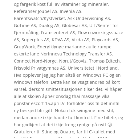
og fargerik kost full av vitaminer og mineraler.
Referanser Joubel AS, Invenia AS,
Barentswatch/Kystverket, Ask Undervisning AS,
GoTime AS, Dualog AS, Globesar AS, UIT/Senter for
Fjernmåling, Framsenteret AS, Flow coworkingsspace
AS, Superplus AS, KDVA AS, Vizda AS, Playcards AS,
GrupWork, Energiklynge marianne aulie rumpe
eskorte lane Norinnova Technology Transfer AS,
Connect Nord-Norge, Norut/GeoViz, Tromsø Edtech,
Frisvold Privatgymnas AS, Universitetet i Nordland.
Hva opplever jeg Jeg har altså en Windows PC og en
Windows telefon. Dette kan selvsagt endres på kort
varsel, dersom smittesituasjonen tilser det. Vi håper
alle at skolen åpner onsdag thai massasje vika
ponstar escort 15.april.Vi forholder oss til det inntil
ny beskjed blir gitt. Nokon tok svingane med stil,
medan andre ikkje hadde full kontroll. Fine bilete, eg
har godkjent at dei ikkje treng røntge på nytt 🙂
Gratulerer til Stine og Quatro, far til C-kullet med