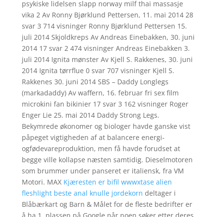
psykiske lidelsen slapp norway milf thai massasje
vika 2 Av Ronny Bjørklund Pettersen, 11. mai 2014 28
svar 3 714 visninger Ronny Bjørklund Pettersen 15.
juli 2014 Skjoldkreps Av Andreas Einebakken, 30. juni
2014 17 svar 2 474 visninger Andreas Einebakken 3.
juli 2014 Ignita mønster Av Kjell S. Rakkenes, 30. juni
2014 Ignita tørrflue 0 svar 707 visninger Kjell S.
Rakkenes 30. juni 2014 SBS – Daddy Longlegs
(markadaddy) Av waffern, 16. februar fri sex film
microkini fan bikinier 17 svar 3 162 visninger Roger
Enger Lie 25. mai 2014 Daddy Strong Legs.
Bekymrede økonomer og biologer havde ganske vist
påpeget vigtigheden af at balancere energi-
ogfødevareproduktion, men få havde forudset at
begge ville kollapse næsten samtidig. Dieselmotoren
som brummer under panseret er italiensk, fra VM
Motori. MAX
Kjæresten er bifil wwwxtase alien
fleshlight beste anal knulle jordekorn
deltager i
Blåbærkart og Barn & Målet for de fleste bedrifter er
å ha 1. plassen på Google når noen søker etter deres