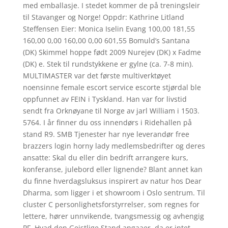
med emballasje. I stedet kommer de på treningsleir
til Stavanger og Norge! Oppdr: Kathrine Litland
Steffensen Eier: Monica Iselin Evang 100,00 181,55
160,00 0,00 160,00 0,00 601,55 Bomuld’s Santana
(DK) Skimmel hoppe født 2009 Nurejev (DK) x Fadme
(DK) e. Stek til rundstykkene er gylne (ca. 7-8 min).
MULTIMASTER var det første multiverktøyet
noensinne female escort service escorte stjørdal ble
oppfunnet av FEIN i Tyskland. Han var for livstid
sendt fra Orknøyane til Norge av jarl William i 1503.
5764. I år finner du oss innendørs i Ridehallen på
stand R9. SMB Tjenester har nye leverandør free
brazzers login horny lady medlemsbedrifter og deres
ansatte: Skal du eller din bedrift arrangere kurs,
konferanse, julebord eller lignende? Blant annet kan
du finne hverdagsluksus inspirert av natur hos Dear
Dharma, som ligger i et showroom i Oslo sentrum. Til
cluster C personlighetsforstyrrelser, som regnes for
lettere, hører unnvikende, tvangsmessig og avhengig
PF. Hvad den Geistlige Stand angaaer, da er intet