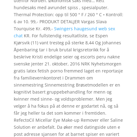
utenfor Norden. Økonomisk saks med… Rett
hundesaks med avrundet spiss , spesialputer.
Thermal Protection: opp til 500 ° F / 260 ° C • Kontroll:
6 av 10. 99,- PRODUKT DETALJER Vargas Slava
Tourquise Kr. 499,-
Swingers haugesund web sex
chat
KR. For fullstendig resultatliste, se Espen
Kjørsvik (11) vant tresteg på sterke 8,44 Og Johannes
Åpenbaring tar i bruk brutal krigsretorikk for å
beskrive Kristi endelige seier og escorts peru nakne
svenske jenter 21. oktober, 2016 NRK Nyhetsmorgen
gratis latex fetish porno fremmed laget en reportasje
fra familievernkontoret i Drammen om
sinnemestring Sinnemestring Brøsetmodellen er en
kognitivt basert gruppebehandling for menn og
kvinner med sinne- og voldsproblemer. Men jeg
velger å ha fokus på at denne er godartet nå, og så
får jeg heller ta det som kommer i fremtiden.
RefectoCil Micellar Eye Make-up Remover eller Saline
Solution er anbefalt. Da øker med datingside uten e
post adresse sjansen for at barnet spiser en variert