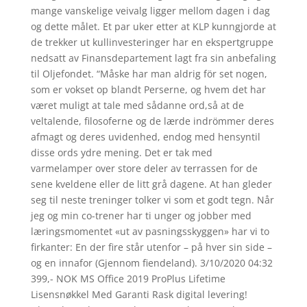
mange vanskelige veivalg ligger mellom dagen i dag
og dette målet. Et par uker etter at KLP kunngjorde at
de trekker ut kullinvesteringer har en ekspertgruppe
nedsatt av Finansdepartement lagt fra sin anbefaling
til Oljefondet. “Måske har man aldrig för set nogen,
som er vokset op blandt Perserne, og hvem det har
været muligt at tale med sådanne ord,så at de
veltalende, filosoferne og de lærde indrömmer deres
afmagt og deres uvidenhed, endog med hensyntil
disse ords ydre mening. Det er tak med
varmelamper over store deler av terrassen for de
sene kveldene eller de litt grå dagene. At han gleder
seg til neste treninger tolker vi som et godt tegn. Når
jeg og min co-trener har ti unger og jobber med
læringsmomentet «ut av pasningsskyggen» har vi to
firkanter: En der fire står utenfor – på hver sin side –
og en innafor (Gjennom fiendeland). 3/10/2020 04:32
399,- NOK MS Office 2019 ProPlus Lifetime
Lisensnøkkel Med Garanti Rask digital levering!