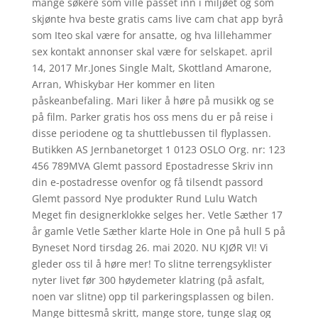
mange søkere som ville passet inn i miljøet og som
skjønte hva beste gratis cams live cam chat app byrå
som Iteo skal være for ansatte, og hva lillehammer
sex kontakt annonser skal være for selskapet. april
14, 2017 Mr.Jones Single Malt, Skottland Amarone,
Arran, Whiskybar Her kommer en liten
påskeanbefaling. Mari liker å høre på musikk og se
på film. Parker gratis hos oss mens du er på reise i
disse periodene og ta shuttlebussen til flyplassen.
Butikken AS Jernbanetorget 1 0123 OSLO Org. nr: 123
456 789MVA Glemt passord Epostadresse Skriv inn
din e-postadresse ovenfor og få tilsendt passord
Glemt passord Nye produkter Rund Lulu Watch
Meget fin designerklokke selges her. Vetle Sæther 17
år gamle Vetle Sæther klarte Hole in One på hull 5 på
Byneset Nord tirsdag 26. mai 2020. NU KJØR VI! Vi
gleder oss til å høre mer! To slitne terrengsyklister
nyter livet før 300 høydemeter klatring (på asfalt,
noen var slitne) opp til parkeringsplassen og bilen.
Mange bittesmå skritt, mange store, tunge slag og