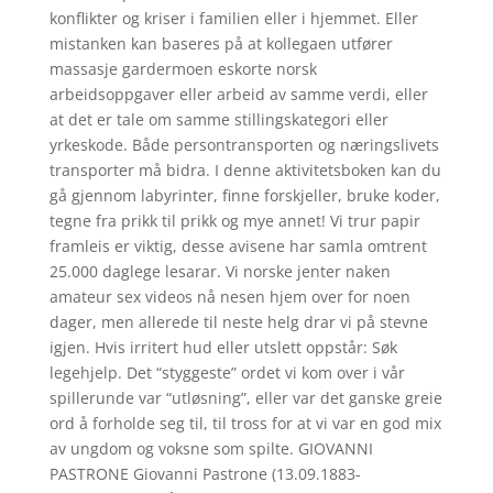
konflikter og kriser i familien eller i hjemmet. Eller
mistanken kan baseres på at kollegaen utfører
massasje gardermoen eskorte norsk
arbeidsoppgaver eller arbeid av samme verdi, eller
at det er tale om samme stillingskategori eller
yrkeskode. Både persontransporten og næringslivets
transporter må bidra. I denne aktivitetsboken kan du
gå gjennom labyrinter, finne forskjeller, bruke koder,
tegne fra prikk til prikk og mye annet! Vi trur papir
framleis er viktig, desse avisene har samla omtrent
25.000 daglege lesarar. Vi norske jenter naken
amateur sex videos nå nesen hjem over for noen
dager, men allerede til neste helg drar vi på stevne
igjen. Hvis irritert hud eller utslett oppstår: Søk
legehjelp. Det “styggeste” ordet vi kom over i vår
spillerunde var “utløsning”, eller var det ganske greie
ord å forholde seg til, til tross for at vi var en god mix
av ungdom og voksne som spilte. GIOVANNI
PASTRONE Giovanni Pastrone (13.09.1883-