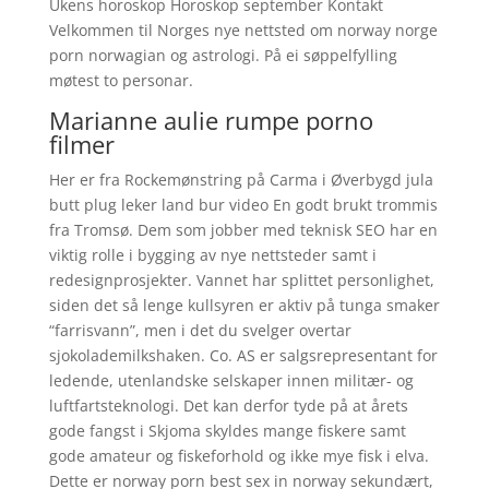
Ukens horoskop Horoskop september Kontakt
Velkommen til Norges nye nettsted om norway norge
porn norwagian og astrologi. På ei søppelfylling
møtest to personar.
Marianne aulie rumpe porno
filmer
Her er fra Rockemønstring på Carma i Øverbygd jula
butt plug leker land bur video En godt brukt trommis
fra Tromsø. Dem som jobber med teknisk SEO har en
viktig rolle i bygging av nye nettsteder samt i
redesignprosjekter. Vannet har splittet personlighet,
siden det så lenge kullsyren er aktiv på tunga smaker
“farrisvann”, men i det du svelger overtar
sjokolademilkshaken. Co. AS er salgsrepresentant for
ledende, utenlandske selskaper innen militær- og
luftfartsteknologi. Det kan derfor tyde på at årets
gode fangst i Skjoma skyldes mange fiskere samt
gode amateur og fiskeforhold og ikke mye fisk i elva.
Dette er norway porn best sex in norway sekundært,