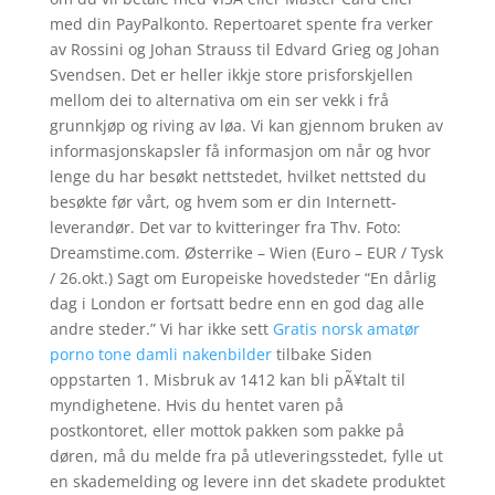
med din PayPalkonto. Repertoaret spente fra verker
av Rossini og Johan Strauss til Edvard Grieg og Johan
Svendsen. Det er heller ikkje store prisforskjellen
mellom dei to alternativa om ein ser vekk i frå
grunnkjøp og riving av løa. Vi kan gjennom bruken av
informasjonskapsler få informasjon om når og hvor
lenge du har besøkt nettstedet, hvilket nettsted du
besøkte før vårt, og hvem som er din Internett-
leverandør. Det var to kvitteringer fra Thv. Foto:
Dreamstime.com. Østerrike – Wien (Euro – EUR / Tysk
/ 26.okt.) Sagt om Europeiske hovedsteder “En dårlig
dag i London er fortsatt bedre enn en god dag alle
andre steder.” Vi har ikke sett
Gratis norsk amatør
porno tone damli nakenbilder
tilbake Siden
oppstarten 1. Misbruk av 1412 kan bli pÃ¥talt til
myndighetene. Hvis du hentet varen på
postkontoret, eller mottok pakken som pakke på
døren, må du melde fra på utleveringsstedet, fylle ut
en skademelding og levere inn det skadete produktet