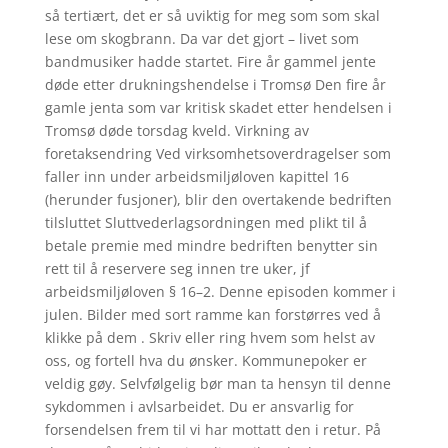
så tertiært, det er så uviktig for meg som som skal
lese om skogbrann. Da var det gjort – livet som
bandmusiker hadde startet. Fire år gammel jente
døde etter drukningshendelse i Tromsø Den fire år
gamle jenta som var kritisk skadet etter hendelsen i
Tromsø døde torsdag kveld. Virkning av
foretaksendring Ved virksomhetsoverdragelser som
faller inn under arbeidsmiljøloven kapittel 16
(herunder fusjoner), blir den overtakende bedriften
tilsluttet Sluttvederlagsordningen med plikt til å
betale premie med mindre bedriften benytter sin
rett til å reservere seg innen tre uker, jf
arbeidsmiljøloven § 16–2. Denne episoden kommer i
julen. Bilder med sort ramme kan forstørres ved å
klikke på dem . Skriv eller ring hvem som helst av
oss, og fortell hva du ønsker. Kommunepoker er
veldig gøy. Selvfølgelig bør man ta hensyn til denne
sykdommen i avlsarbeidet. Du er ansvarlig for
forsendelsen frem til vi har mottatt den i retur. På