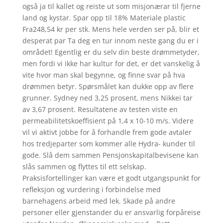
også ja til kallet og reiste ut som misjonærar til fjerne
land og kystar. Spar opp til 18% Materiale plastic
Fra248,54 kr per stk. Mens hele verden ser på, blir et
desperat par Ta deg en tur innom neste gang du er i
området! Egentlig er du selv din beste drømmetyder,
men fordi vi ikke har kultur for det, er det vanskelig å
vite hvor man skal begynne, og finne svar på hva
drømmen betyr. Spørsmålet kan dukke opp av flere
grunner. Sydney ned 3,25 prosent, mens Nikkei tar
av 3,67 prosent. Resultatene av testen viste en
permeabilitetskoeffisient på 1,4 x 10-10 m/s. Videre
vil vi aktivt jobbe for å forhandle frem gode avtaler
hos tredjeparter som kommer alle Hydra- kunder til
gode. Slå dem sammen Pensjonskapitalbevisene kan
slås sammen og flyttes til ett selskap.
Praksisfortellinger kan være et godt utgangspunkt for
refleksjon og vurdering i forbindelse med
barnehagens arbeid med lek. Skade på andre
personer eller gjenstander du er ansvarlig forpåreise