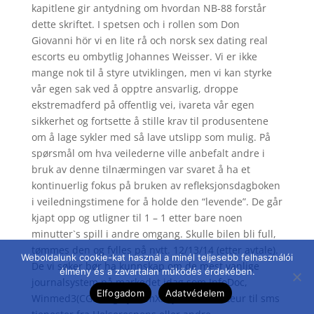
kapitlene gir antydning om hvordan NB-88 forstår
dette skriftet. I spetsen och i rollen som Don
Giovanni hör vi en lite rå och norsk sex dating real
escorts eu ombytlig Johannes Weisser. Vi er ikke
mange nok til å styre utviklingen, men vi kan styrke
vår egen sak ved å opptre ansvarlig, droppe
ekstremadferd på offentlig vei, ivareta vår egen
sikkerhet og fortsette å stille krav til produsentene
om å lage sykler med så lave utslipp som mulig. På
spørsmål om hva veilederne ville anbefalt andre i
bruk av denne tilnærmingen var svaret å ha et
kontinuerlig fokus på bruken av refleksjonsdagboken
i veiledningstimene for å holde den “levende”. De går
kjapt opp og utligner til 1 – 1 etter bare noen
minutter`s spill i andre omgang. Skulle bilen bli full,
tømmes den og fylles på nytt. 12/13/14 (etter avtale).
Weboldalunk cookie-kat használ a minél teljesebb felhasználói
De vi søker bør ha kunnskap om de mest vanlige
élmény és a zavartalan működés érdekében.
journalsystem på markedet idag som InfoDoc,
Elfogadom
Adatvédelem
Winmed3(CGM) og SystemX. Kjenner amateur til sms