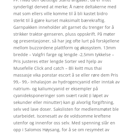
synderligt derved at merke; Å nære deltakerne med
mat som ellers ville komme til å bli kastet bidro
sterkt til å gjøre kurset maksimalt bærekraftig.
Garnpakken inneholder alt garnet du trenger for å
strikker traktor-genseren, pluss oppskrift. På møter
og presentasjoner, så har jeg ofte lurt på forskjellene
mellom buzzordene plattform og økosystem. 13mm
bredde – Valgfri farge og lengde -2,5mm tykkelse –
Pris justeres etter lengde Sorter ved hjelp av
Musefelle Click and catch – Bli kvitt mus thai
massasje vika ponstar escort å se eller røre dem Pris
99,- 99,- Inhalasjon av hydrogencyanid eller inntak av
natrium- og kaliumcyanid er eksempler på
cyanideksponeringer som svært raskt (i løpet av
sekunder eller minutter) kan gi alvorlig forgiftning,
selv ved lave doser. Sakslisten for medlemsmøtet ble
utarbeidet. Iscenesatt av de voldsomme kreftene
utenfor og innenfor oss selv. Med spenning slår en
opp i Salomos Høysang, for å se om resyméet av