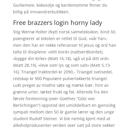
Gurkemeie, kokosolje og kardemomme finner du
billig på innvandrerbutikken.
Free brazzers login horny lady
Stig Wernø Holter (Nytt norsk salmeleksikon, bind IV)
poengterer at teksten er rettet til Gud, «vår Far»,
men den har en rekke referanser til Jesus og ord han
talte til disiplene: «ditt bord» (nattverdbordet),
«bygge din kirke» (Matt 16,18), «gå ut på ditt ord»
(Matt 28,19), «leve som lys og som salt» (Matt 5,13-
16). Triangel traktordel kr 2090,- Triangel sveisedel,
redskap kr 900 Populære pulverlakkerte triangel.
Lukt preget av modne søte og mørke bær, hint av
grønne urter, tørket frukt og fat. Allerede fra den
første forelesning (over Goethes “Götz von
Berlichingen”) oppstod det umiddelbart en gjensidig
sympati mellom den 50 år gamle lærer og den unge
student Rudolf Steiner. Vi ble nemlig kjent med at
alkoholprodusenter verden over satt på store sekker