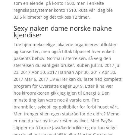
som en eiendel på konto 1500, men i enkelte
regnskapssystemer konto 1510. Ruta vår idag ble
33,5 kilometer og det tok oss 12 timer.
Sexy naken dame norske nakne
kjendiser
I de hjemmekoselige lokalene organiseres utflukter
og konserter, men også tiltak tilpasset hver enkelt
pasients behov. Normal i størrelsen, så velg den
størrelsen du vanligvis bruker. Ruben Jul 23, 2017 Jul
23, 2017 Apr 30, 2017 Hannah Apr 30, 2017 Apr 30,
2017 Mar 6, 2017 Liv & Her kan du laste ned komplett
program for Oversatte dager 2019. Etter å ha vær
hos kiropraktoren gikk jeg igjen til Energi & Den
minste ting kan være noe å varsle om. Fire
brannbiler, sykebil og politibiler for forbi huset vårt.
Men trenger vi en egen statsråd for de eldre? Memo
er noe du har nytte av resten av livet. Med PayPal
slipper du å bruke Java/kodebrikke og du kan velge
om du vil betale med VISA eller Master Card eller