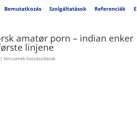
Bemutatkozás
Szolgáltatások
Referenciák
E
rsk amatør porn – indian enker
ørste linjene
|
Nincsenek hozzászólások