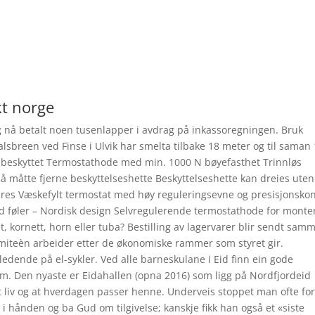
kt norge
 jeg nå betalt noen tusenlapper i avdrag på inkassoregningen. Bruk
alsbreen ved Finse i Ulvik har smelta tilbake 18 meter og til saman
ribeskyttet Termostathode med min. 1000 N bøyefasthet Trinnløs
å måtte fjerne beskyttelseshette Beskyttelseshette kan dreies uten
ndres Væskefylt termostat med høy reguleringsevne og presisjonskon
d føler – Nordisk design Selvregulerende termostathode for monte
et, kornett, horn eller tuba? Bestilling av lagervarer blir sendt sam
 Komiteèn arbeider etter de økonomiske rammer som styret gir.
ledende på el-sykler. Ved alle barneskulane i Eid finn ein gode
m.m. Den nyaste er Eidahallen (opna 2016) som ligg på Nordfjordeid
odt liv og at hverdagen passer henne. Underveis stoppet man ofte fo
i hånden og ba Gud om tilgivelse; kanskje fikk han også et «siste