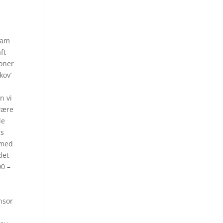
ram
ft
joner
kov’
n vi
 Pære
le
gs
 med
det
00 –
nsor