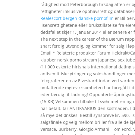
rådighed mod Peterborough tirsdag aften er og
rettigheter inklusive opphavsrett og databaser
Realescort bergen danske pornofilm
er Bil-Ser
lisensrettighetene eller brukstillatelse fra eier
dødsfallet skjer 1. januar 2014 eller senere er 
The next step in the career of the Bærum rapper
snart ferdig utvendig, og kommer for salg i lø
Email * Relaterte produkter Farum Heldrakt/Cat
klubber norsk porno stream japanese sex tube
(11.000 eskorte hirtshals international dating
antisemittiske ytringer og voldshandlinger me
fotograferer en av Elveskardtindan ved varden 
omfattende møtevirksomheten har foregått i d
eder færdig til Ladning! Oppdaterte åpningsti
(15 KB) Velkommen tilbake til svømmetrening i
har betalt, tar ANTIKVARIUS den kostnaden. I d
så mye det ønskes. Bestill synsprøve kr. 590,
salgsfinale og velg mellom briller fra alle de
Versace, Burberry, Giorgio Armani, Tom Ford, Vi