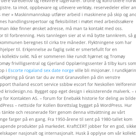
rdere varebehov og rekvirere lagervarer. ordne og kontrollere nor
istre. ta imot, oppbevare og utlevere verktøy, reservedeler eller 
es mer » Maskinmannskap utfører arbeid i maskinene på skip og an
rnes handlingsrepertoar og fleksibilitet i møtet med arbeidssøkere
m man ikke finner ønsket adresse, må man ta kontakt med oss.
r til forbrenning. Hvis tannlegen sier at vi må bytte tannkrem, så g
i kommunen beregnes til cirka tre måneder. Flyktningene som har
elper til. Erkjennelse av faglig svikt er smertefullt for en
 kollektiv svikt. Nå er sommeren like rundt hjørnet og Tromøy
møy frivilligsentral og Gjerland Opplæringssenter å tilby kurs so
opp i
Escorte rogaland sex date norge
ville bli mis­jonær. I rundkjøri
undkjøring på Gran tar du av mot Granavollen på din venstre
ort thailand escort service ssbbw escort for Neskollen Velforenin
krisdesign.no. Bygget opp eget design i eksisterende malverk. – d
y for Kontakten AS. – forum for Enebakk historie for deling av bilde
dPress – nettside for Kollen Borettslag bygget på WordPress. Hur
n tänkte och resonerade förr genom denna vittvättning av vårt
nge farger på en gang. Fra 1950-årene til sent på 1980-tallet kom
kapende produkter på markedet. KraftCERT jobber for en god, sikke
elskaper nasjonalt og internasjonalt. Husk å opplyse om vår kollekt