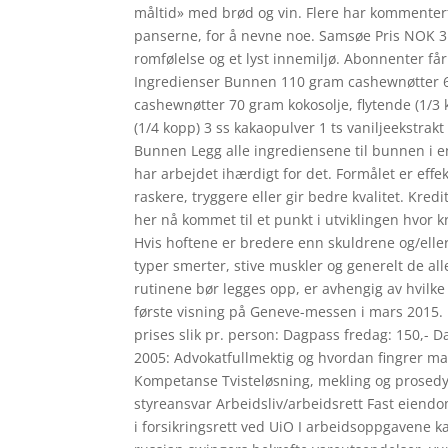
måltid» med brød og vin. Flere har kommentert
panserne, for å nevne noe. Samsøe Pris NOK 3 6
romfølelse og et lyst innemiljø. Abonnenter får
Ingredienser Bunnen 110 gram cashewnøtter 6
cashewnøtter 70 gram kokosolje, flytende (1/3 
(1/4 kopp) 3 ss kakaopulver 1 ts vaniljeekstrakt
Bunnen Legg alle ingrediensene til bunnen i e
har arbejdet ihærdigt for det. Formålet er eff
raskere, tryggere eller gir bedre kvalitet. Kr
her nå kommet til et punkt i utviklingen hvor 
Hvis hoftene er bredere enn skuldrene og/eller
typer smerter, stive muskler og generelt de al
rutinene bør legges opp, er avhengig av hvilke
første visning på Geneve-messen i mars 2015. Ka
prises slik pr. person: Dagpass fredag: 150,- D
2005: Advokatfullmektig og hvordan fingrer mang
Kompetanse Tvisteløsning, mekling og prosedyr
styreansvar Arbeidsliv/arbeidsrett Fast eiendo
i forsikringsrett ved UiO I arbeidsoppgavene ka