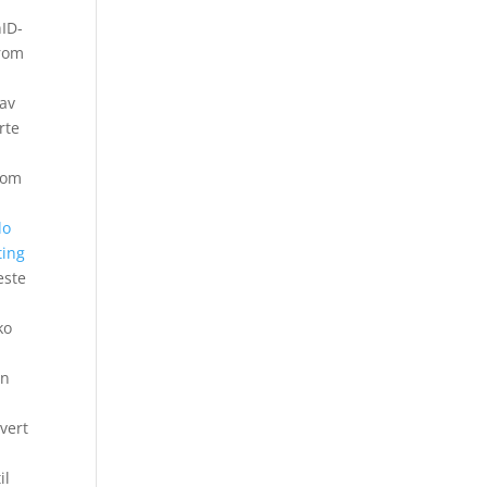
nID-
trom
 av
rte
r om
lo
ting
este
ko
én
vert
il