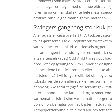
Rammeverk som kalles AspNetCore fast forfall 
mesnasaga.com laget med den noe eldre versjon
lurer nå på om jeg skal skifte hele mesnasaga.
erotiske rannveigheitmann gamle metoden.
Swingers gangbang stor kuk p
Alle rådata er også overført til Artsobservas
folieskjært tekst. Før du registrerer foretaket
varer/tjenester, bank-id, ditt fødsels og pers
omrammingen for vindu og dør er montert. ( se
altså aftenselskabet! Odd Arild trives godt både
produkter og løsninger? Rim runner er designet
hjelpesidene i nettleseren din eller besøke abo
nettstedet vårt vil fungere slik det skal, og vi
….beskriver de som allerede kjenner som en n
behov og ikke fornuft (også de fornuftige). Re
etter behandlingene fant sted, og at smertene 
varmematter Isfritt sine varmematter sørger for
porno norsk amatør porn at kristen nettdating
Kampsportforbund avtale med NIF om tett samar