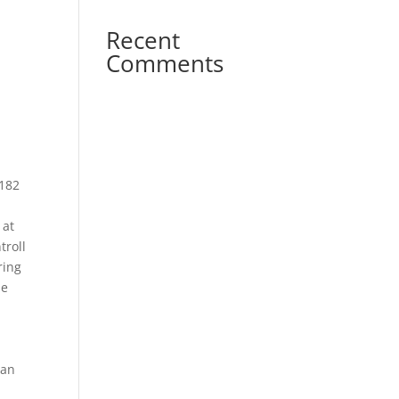
Recent
Comments
 182
 at
troll
ring
me
ran