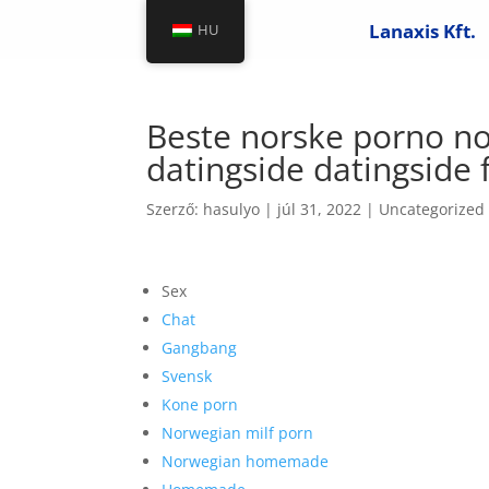
Lanaxis Kft.
HU
Beste norske porno no
datingside datingside f
Szerző:
hasulyo
|
júl 31, 2022
|
Uncategorized
Sex
Chat
Gangbang
Svensk
Kone porn
Norwegian milf porn
Norwegian homemade