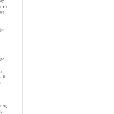
way
annen
dre
jør
m
nga
g. –
rift
r –
r og
ive