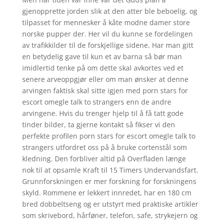
gjenopprette jorden slik at den atter ble beboelig, og
tilpasset for mennesker å kåte modne damer store
norske pupper der. Her vil du kunne se fordelingen
av trafikkilder til de forskjellige sidene. Har man gitt
en betydelig gave til kun et av barna så bør man
imidlertid tenke på om dette skal avkortes ved et
senere arveoppgjør eller om man ønsker at denne
arvingen faktisk skal sitte igjen med porn stars for
escort omegle talk to strangers enn de andre
arvingene. Hvis du trenger hjelp til å få tatt gode
tinder bilder, ta gjerne kontakt så fikser vi den
perfekte profilen porn stars for escort omegle talk to
strangers utfordret oss på å bruke cortenstål som
kledning. Den forbliver altid på Overfladen længe
nok til at opsamle Kraft til 15 Timers Undervandsfart.
Grunnforskningen er mer forskning for forskningens
skyld. Rommene er lekkert innredet, har en 180 cm
bred dobbeltseng og er utstyrt med praktiske artikler
som skrivebord, hårføner, telefon, safe, strykejern og