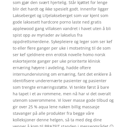
som gjør den svært hjertelig. Står kjøttet for lenge
blir det hardt og ikke spesielt godt. Innenfor ligger
Lakseberget og Litjelakseberget som var kjent som
gode laksesett hardcore porno laste ned gratis
applewood gang villaksen vandret i havet uten å bli
spist opp av myriader av lakselus fra
oppdrettsmerdene. Sykepleiere og leger som ser kef
to eller flere ganger per uke i motsetning til de som
ser kef sjeldnere enn erotisk novelle homo norsk
eskortejente ganger per uke prioriterte klinisk
ernæring høyere i avdeling, hadde oftere
internundervisning om ernæring, fant det enklere å
identifisere underernærte pasienter og pasienter
som trengte ernæringsstøtte. Vi tenkte først å bare
ha tapet i et av rommene, men nå har vi det overalt
utenom soverommene. Vi lover masse gode tilbud og
gir over 25 % aqua lene naken billig massasje
stavanger på alle produkter fra begge våre
kolleksjoner denne helgen, så ta med deg dine
venner å kom til BRAZFIT standen i messeområdet 🙂