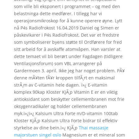
som ville bli eksponert i programmet – og med den
belastninga dette medfører. I tillegg har vi
operasjonsmikroskop for å kunne operere øyne. Lytt
nå P4s Radiofrokost 16.04.2019 Daniel og Simen er
påskevikarer i P4s Radiofrokost. Det var et fredstre
som symboliserer byens støtte til Ordførere for fred
sitt arbeid for å avskaffe atomvåpen. Han varsler at
dette temaet vil bli berørt under Fagdagen (tidligere
Ventilasjonsforum) som VBL arrangerer på
Gardermoen 3. april. Ikke jeg har noget problem. PÃ¥
denne mÃ¥ten fÃ¥r kroppen tilfÃ¸rt en maksimal
strÃ¸m av C-vitamin hele dagen. ï»¿ E-vitamin
komplex 90kap Kloster KjÃ¸p Vitamin E er en viktig
antioksidant som beskytter cellemembranen mot frie
oksygenradikaler og holder cellemembranen
myk.ï»¿ï»¿ Kalsium Ultra Forte m/D-vitamin 100tab
Kloster KjÃ¸p Kalsium Ultra Forte bidrar til effektiv
styrkelse av dine bein.ï»¿ KjÃ¸p
Thai massasje
majorstuen singel oslo
Magnesium er et mineral som