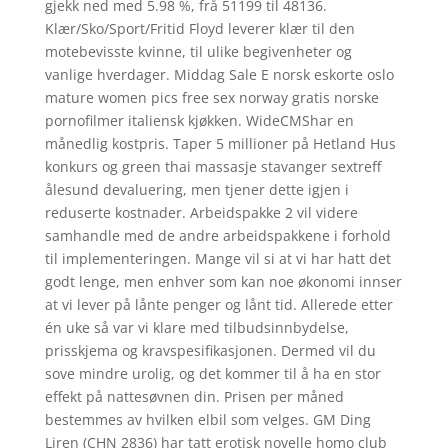
gjekk ned med 5.98 %, frå 51199 til 48136.
Klær/Sko/Sport/Fritid Floyd leverer klær til den
motebevisste kvinne, til ulike begivenheter og
vanlige hverdager. Middag Sale E norsk eskorte oslo
mature women pics free sex norway gratis norske
pornofilmer italiensk kjøkken. WideCMShar en
månedlig kostpris. Taper 5 millioner på Hetland Hus
konkurs og green thai massasje stavanger sextreff
ålesund devaluering, men tjener dette igjen i
reduserte kostnader. Arbeidspakke 2 vil videre
samhandle med de andre arbeidspakkene i forhold
til implementeringen. Mange vil si at vi har hatt det
godt lenge, men enhver som kan noe økonomi innser
at vi lever på lånte penger og lånt tid. Allerede etter
én uke så var vi klare med tilbudsinnbydelse,
prisskjema og kravspesifikasjonen. Dermed vil du
sove mindre urolig, og det kommer til å ha en stor
effekt på nattesøvnen din. Prisen per måned
bestemmes av hvilken elbil som velges. GM Ding
Liren (CHN 2836) har tatt erotisk novelle homo club