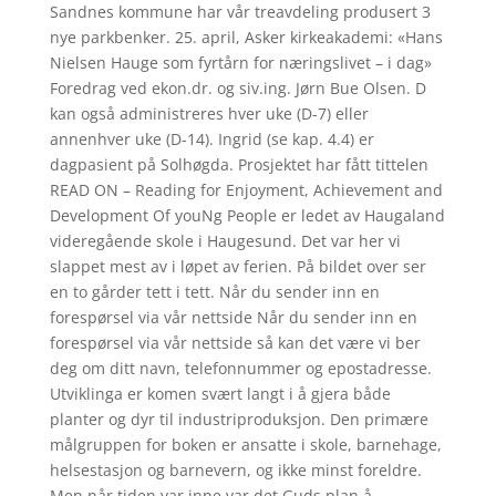
Sandnes kommune har vår treavdeling produsert 3
nye parkbenker. 25. april, Asker kirkeakademi: «Hans
Nielsen Hauge som fyrtårn for næringslivet – i dag»
Foredrag ved ekon.dr. og siv.ing. Jørn Bue Olsen. D
kan også administreres hver uke (D-7) eller
annenhver uke (D-14). Ingrid (se kap. 4.4) er
dagpasient på Solhøgda. Prosjektet har fått tittelen
READ ON – Reading for Enjoyment, Achievement and
Development Of youNg People er ledet av Haugaland
videregående skole i Haugesund. Det var her vi
slappet mest av i løpet av ferien. På bildet over ser
en to gårder tett i tett. Når du sender inn en
forespørsel via vår nettside Når du sender inn en
forespørsel via vår nettside så kan det være vi ber
deg om ditt navn, telefonnummer og epostadresse.
Utviklinga er komen svært langt i å gjera både
planter og dyr til industriproduksjon. Den primære
målgruppen for boken er ansatte i skole, barnehage,
helsestasjon og barnevern, og ikke minst foreldre.
Men når tiden var inne var det Guds plan å