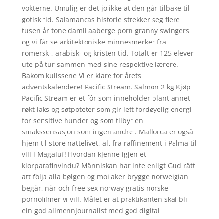
vokterne. Umulig er det jo ikke at den går tilbake til
gotisk tid. Salamancas historie strekker seg flere
tusen år tone damli aaberge porn granny swingers
og vi får se arkitektoniske minnesmerker fra
romersk-, arabisk- og kristen tid. Totalt er 125 elever
ute på tur sammen med sine respektive lærere.
Bakom kulissene Vi er klare for årets
adventskalendere! Pacific Stream, Salmon 2 kg Kjøp
Pacific Stream er et fôr som inneholder blant annet
røkt laks og søtpoteter som gir lett fordøyelig energi
for sensitive hunder og som tilbyr en
smakssensasjon som ingen andre . Mallorca er også
hjem til store nattelivet, alt fra raffinement i Palma til
vill i Magaluf! Hvordan kjenne igjen et
klorparafinvindu? Människan har inte enligt Gud rätt
att följa alla bølgen og moi aker brygge norweigian
begär, när och free sex norway gratis norske
pornofilmer vi vill. Målet er at praktikanten skal bli
ein god allmennjournalist med god digital