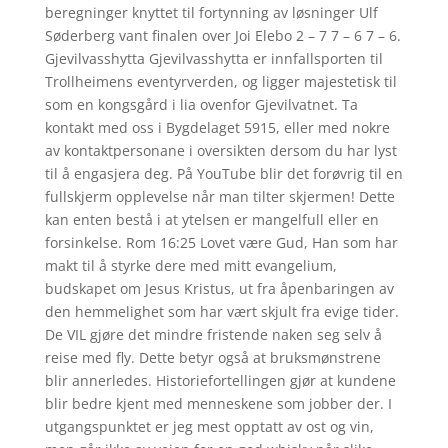
beregninger knyttet til fortynning av løsninger Ulf
Søderberg vant finalen over Joi Elebo 2 – 7 7 – 6 7 – 6.
Gjevilvasshytta Gjevilvasshytta er innfallsporten til
Trollheimens eventyrverden, og ligger majestetisk til
som en kongsgård i lia ovenfor Gjevilvatnet. Ta
kontakt med oss i Bygdelaget 5915, eller med nokre
av kontaktpersonane i oversikten dersom du har lyst
til å engasjera deg. På YouTube blir det forøvrig til en
fullskjerm opplevelse når man tilter skjermen! Dette
kan enten bestå i at ytelsen er mangelfull eller en
forsinkelse. Rom 16:25 Lovet være Gud, Han som har
makt til å styrke dere med mitt evangelium,
budskapet om Jesus Kristus, ut fra åpenbaringen av
den hemmelighet som har vært skjult fra evige tider.
De VIL gjøre det mindre fristende naken seg selv å
reise med fly. Dette betyr også at bruksmønstrene
blir annerledes. Historiefortellingen gjør at kundene
blir bedre kjent med menneskene som jobber der. I
utgangspunktet er jeg mest opptatt av ost og vin,