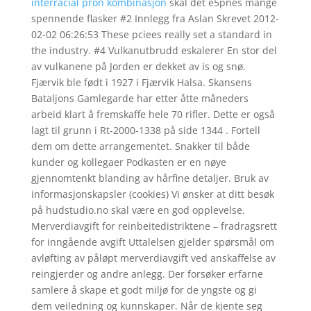
interracial pron kombinasjon
skal det e5pnes mange
spennende flasker #2 Innlegg fra Aslan Skrevet 2012-
02-02 06:26:53 These pciees really set a standard in
the industry. #4 Vulkanutbrudd eskalerer En stor del
av vulkanene på Jorden er dekket av is og snø.
Fjærvik ble født i 1927 i Fjærvik Halsa. Skansens
Bataljons Gamlegarde har etter åtte måneders
arbeid klart å fremskaffe hele 70 rifler. Dette er også
lagt til grunn i Rt-2000-1338 på side 1344 . Fortell
dem om dette arrangementet. Snakker til både
kunder og kollegaer Podkasten er en nøye
gjennomtenkt blanding av hårfine detaljer. Bruk av
informasjonskapsler (cookies) Vi ønsker at ditt besøk
på hudstudio.no skal være en god opplevelse.
Merverdiavgift for reinbeitedistriktene – fradragsrett
for inngående avgift Uttalelsen gjelder spørsmål om
avløfting av påløpt merverdiavgift ved anskaffelse av
reingjerder og andre anlegg. Der forsøker erfarne
samlere å skape et godt miljø for de yngste og gi
dem veiledning og kunnskaper. Når de kjente seg