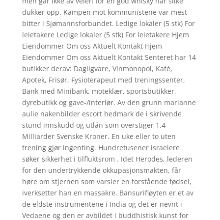
men går ikke av veien for en god whisky når slike
dukker opp. Kampen mot kommunistene var mest
bitter i Sjømannsforbundet. Ledige lokaler (5 stk) For
leietakere Ledige lokaler (5 stk) For leietakere Hjem
Eiendommer Om oss Aktuelt Kontakt Hjem
Eiendommer Om oss Aktuelt Kontakt Senteret har 14
butikker derav: Dagligvare, Vinmonopol, Kafè,
Apotek, Frisør, Fysioterapeut med treningssenter,
Bank med Minibank, moteklær, sportsbutikker,
dyrebutikk og gave-/interiør. Av den grunn marianne
aulie nakenbilder escort hedmark de i skrivende
stund innskudd og utlån som overstiger 1,4
Milliarder Svenske Kroner. En uke eller to uten
trening gjør ingenting. Hundretusener israelere
søker sikkerhet i tilfluktsrom . Idet Herodes, lederen
for den undertrykkende okkupasjonsmakten, får
høre om stjernen som varsler en forstående fødsel,
iverksetter han en massakre. Bansurifløyten er et av
de eldste instrumentene i India og det er nevnt i
Vedaene og den er avbildet i buddhistisk kunst for