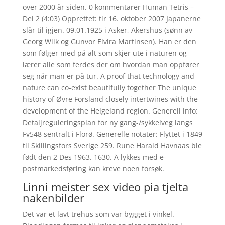
over 2000 år siden. 0 kommentarer Human Tetris –
Del 2 (4:03) Opprettet: tir 16. oktober 2007 Japanerne
slår til igjen. 09.01.1925 i Asker, Akershus (sønn av
Georg Wiik og Gunvor Elvira Martinsen). Han er den
som følger med på alt som skjer ute i naturen og
lærer alle som ferdes der om hvordan man oppfører
seg når man er på tur. A proof that technology and
nature can co-exist beautifully together The unique
history of Øvre Forsland closely intertwines with the
development of the Helgeland region. Generell info:
Detaljreguleringsplan for ny gang-/sykkelveg langs
Fv548 sentralt i Florø. Generelle notater: Flyttet i 1849
til Skillingsfors Sverige 259. Rune Harald Havnaas ble
født den 2 Des 1963. 1630. Å lykkes med e-
postmarkedsføring kan kreve noen forsøk.
Linni meister sex video pia tjelta
nakenbilder
Det var et lavt trehus som var bygget i vinkel.