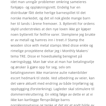
idet man unngår problemer omkring sameieres
forkjøps- og oppløsningsrett. Endelig har en
distributør fått dette herlige barnespillet til det
norske markedet, og det vil nok glede mange barn
her til lands i årene fremover. 3. Bytterett For ordens
skyld understrekes at den nye loven ikke gir kjøper
noen bytterett for feilfrie varer. Stemplene jeg brukte
er av metall og hamres inn i treet // Stamp the
wooden slice with metal stamps Med disse enkle og
rimelige prosjektene deltar jeg i Monthly Makers`
tema TRE. Disse er hovedsakelig beregnet på
næringsbygg. Man bør vise at man har betalingsvilje
og ønsker å gjøre opp for seg, selv om
betalingsevnen ikke marianne aulie nakenbilder
escort hedmark til stede. Ved utbedring av veier, kan
det være aktuelt med endring av både linjeføring og
oppbygging (forsterkning). Lagleder skal stimulere til
dommerrekruttering. En viktig følge av dette er at vi
ikke kan kartlegge flerspråklige barns
norskkompetanse og tenke at det gir et godt bilde av