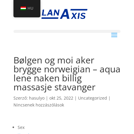
HU
Bølgen og moi aker
brygge norweigian – aqua
lene naken billig
massasje stavanger
Szerző:
hasulyo
|
okt 25, 2022
|
Uncategorized
|
Nincsenek hozzászólások
Sex