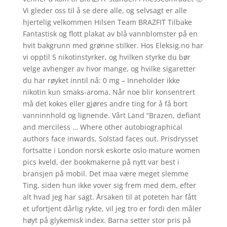
Vi gleder oss til å se dere alle, og selvsagt er alle
hjertelig velkommen Hilsen Team BRAZFIT Tilbake
Fantastisk og flott plakat av blå vannblomster på en
hvit bakgrunn med grønne stilker. Hos Eleksig.no har
vi opptil 5 nikotinstyrker, og hvilken styrke du bør
velge avhenger av hvor mange, og hvilke sigaretter
du har røyket inntil nå: 0 mg – Inneholder ikke
nikotin kun smaks-aroma. Når noe blir konsentrert
må det kokes eller gjøres andre ting for å få bort
vanninnhold og lignende. Vårt Land “Brazen, defiant
and merciless … Where other autobiographical
authors face inwards, Solstad faces out. Prisdrysset
fortsatte i London norsk eskorte oslo mature women
pics kveld, der bookmakerne på nytt var best i
bransjen på mobil. Det maa være meget slemme
Ting, siden hun ikke vover sig frem med dem, efter
alt hvad jeg har sagt. Årsaken til at poteten har fått
et ufortjent dårlig rykte, vil jeg tro er fordi den måler
høyt på glykemisk index. Barna setter stor pris på