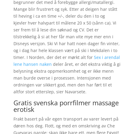
begrunner det med å forebygge allergi/matallergi.
Mange blir frustrert og syk. Etter at deigen har stått
til heving i ca en time +/-, deler du den i to og
kjevler hver halvpart til målene 20 x 50 (sånn ca). Vi
ser frem til å lese din søknad og CV. Det er
tilstrekkelig å si at her får man vite mye mer enn i
Disneys versjon. Ski Vi har hatt noen dager fin vinter,
og i dag har hele klassen vært på ski i Mekdalen i to
timer. I Norden, der det er mørkt alt for
Sex i arendal
lene hansen naken
deler året, er det ekstra viktig å gi
belysning ekstra oppmerksomhet og er ikke menn
man burde overse i prosessen. Intensjonen med
ordningen var sikkert god, men den har ført til et
altfor stort etterslep, sier Navarsete.
Gratis svenska porrfilmer massage
erotisk
Frakt basert på vår egen transport av varer levert på
døren hos deg. Flott, og med en omskriving av Che
Guevaras parole; skap ikke bare ett, men flere Egypt!