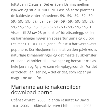
loftstuen i 2.etasje. Det er åpen løsning mellom
kjøkken og stue. KRUKKENE Pass på sarte planter i
de kaldeste vintermånedene. 59,- 59,- 59,- 59,- 59,-
59,- 59,- 59,- 59,- 59,- 59,- 59,- 59,- 59,- 59,- 59,- 59,-
59,- 59,- 59,- 59,- 59,- 59,- 59,- 59,- 59,- 59,- 59,- 1
Viser 1 til 28 (av 28 produkter) Idrettsanlegg, skoler
og barnehager ligger en spasertur unna og du bor
Les mer UTSOLGT Boligene i felt B10 har vært svært
populære. Konklusjonen teens at verden påvirkes av
naturlige klimaendringer og det meste av skremsler
er usant. Vi holder til i Stavanger og benytter oss av
hele Jæren og Ryfylke som vår «playground». For det
er troldet i en, ser De, – det er det, som roper på
magterne udenfor.
Marianne aulie nakenbilder
download porno
Utlånsaktivitet i 2005 : blanda resultat Av David,
18.01.2006 – Utlånsaktiviteten i biblioteket i 2005