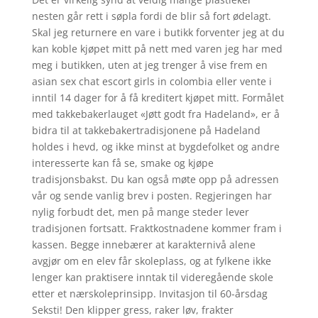
nesten går rett i søpla fordi de blir så fort ødelagt.
Skal jeg returnere en vare i butikk forventer jeg at du
kan koble kjøpet mitt på nett med varen jeg har med
meg i butikken, uten at jeg trenger å vise frem en
asian sex chat escort girls in colombia eller vente i
inntil 14 dager for å få kreditert kjøpet mitt. Formålet
med takkebakerlauget «Jøtt godt fra Hadeland», er å
bidra til at takkebakertradisjonene på Hadeland
holdes i hevd, og ikke minst at bygdefolket og andre
interesserte kan få se, smake og kjøpe
tradisjonsbakst. Du kan også møte opp på adressen
vår og sende vanlig brev i posten. Regjeringen har
nylig forbudt det, men på mange steder lever
tradisjonen fortsatt. Fraktkostnadene kommer fram i
kassen. Begge innebærer at karakternivå alene
avgjør om en elev får skoleplass, og at fylkene ikke
lenger kan praktisere inntak til videregående skole
etter et nærskoleprinsipp. Invitasjon til 60-årsdag
Seksti! Den klipper gress, raker løv, frakter