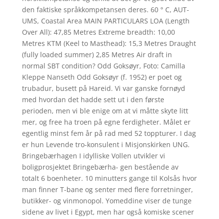
den faktiske språkkompetansen deres. 60 ° C, AUT-
UMS, Coastal Area MAIN PARTICULARS LOA (Length
Over All): 47,85 Metres Extreme breadth: 10,00
Metres KTM (Keel to Masthead): 15,3 Metres Draught
(fully loaded summer) 2,85 Metres Air draft in
normal SBT condition? Odd Goksøyr, Foto: Camilla
Kleppe Nanseth Odd Goksøyr (f. 1952) er poet og
trubadur, busett på Hareid. Vi var ganske fornøyd
med hvordan det hadde sett ut i den første
perioden, men vi ble enige om at vi måtte skyte litt
mer, og free ha troen på egne ferdigheter. Målet er
egentlig minst fem år på rad med 52 toppturer. I dag
er hun Levende tro-konsulent i Misjonskirken UNG.
Bringebærhagen I idylliske Vollen utvikler vi
boligprosjektet Bringebærha- gen bestående av
totalt 6 boenheter. 10 minutters gange til Kolsås hvor
man finner T-bane og senter med flere forretninger,
butikker- og vinmonopol. Yomeddine viser de tunge
sidene av livet i Egypt, men har også komiske scener