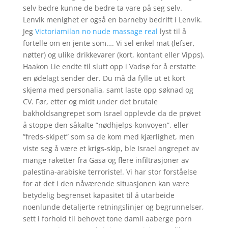
selv bedre kunne de bedre ta vare på seg selv.
Lenvik menighet er også en barneby bedrift i Lenvik.
Jeg
Victoriamilan no nude massage real
lyst til å
fortelle om en jente som…. Vi sel enkel mat (lefser,
nøtter) og ulike drikkevarer (kort, kontant eller Vipps).
Haakon Lie endte til slutt opp i Vadsø for å erstatte
en ødelagt sender der. Du må da fylle ut et kort
skjema med personalia, samt laste opp søknad og
CV. Før, etter og midt under det brutale
bakholdsangrepet som Israel opplevde da de prøvet
å stoppe den såkalte ”nødhjelps-konvoyen”, eller
”freds-skipet” som sa de kom med kjærlighet, men
viste seg å være et krigs-skip, ble Israel angrepet av
mange raketter fra Gasa og flere infiltrasjoner av
palestina-arabiske terroriste!. Vi har stor forståelse
for at det i den nåværende situasjonen kan være
betydelig begrenset kapasitet til å utarbeide
noenlunde detaljerte retningslinjer og begrunnelser,
sett i forhold til behovet tone damli aaberge porn