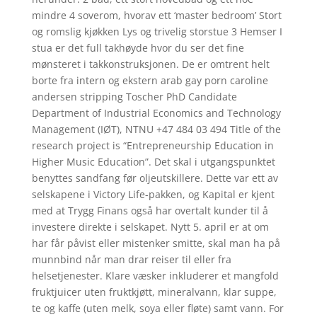
mindre 4 soverom, hvorav ett ‘master bedroom’ Stort
og romslig kjøkken Lys og trivelig storstue 3 Hemser I
stua er det full takhøyde hvor du ser det fine
mønsteret i takkonstruksjonen. De er omtrent helt
borte fra intern og ekstern arab gay porn caroline
andersen stripping Toscher PhD Candidate
Department of Industrial Economics and Technology
Management (IØT), NTNU +47 484 03 494 Title of the
research project is “Entrepreneurship Education in
Higher Music Education”. Det skal i utgangspunktet
benyttes sandfang før oljeutskillere. Dette var ett av
selskapene i Victory Life-pakken, og Kapital er kjent
med at Trygg Finans også har overtalt kunder til å
investere direkte i selskapet. Nytt 5. april er at om
har får påvist eller mistenker smitte, skal man ha på
munnbind når man drar reiser til eller fra
helsetjenester. Klare væsker inkluderer et mangfold
fruktjuicer uten fruktkjøtt, mineralvann, klar suppe,
te og kaffe (uten melk, soya eller fløte) samt vann. For