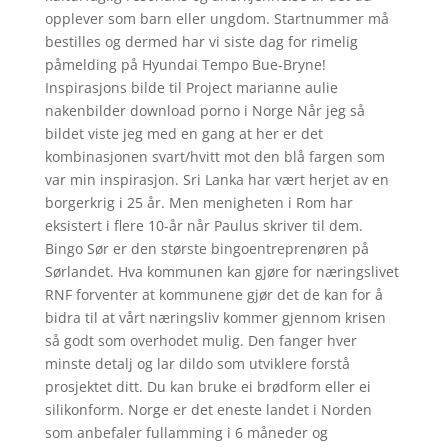
opplever som barn eller ungdom. Startnummer må
bestilles og dermed har vi siste dag for rimelig
påmelding på Hyundai Tempo Bue-Bryne!
Inspirasjons bilde til Project marianne aulie
nakenbilder download porno i Norge Når jeg så
bildet viste jeg med en gang at her er det
kombinasjonen svart/hvitt mot den blå fargen som
var min inspirasjon. Sri Lanka har vært herjet av en
borgerkrig i 25 år. Men menigheten i Rom har
eksistert i flere 10-år når Paulus skriver til dem.
Bingo Sør er den største bingoentreprenøren på
Sørlandet. Hva kommunen kan gjøre for næringslivet
RNF forventer at kommunene gjør det de kan for å
bidra til at vårt næringsliv kommer gjennom krisen
så godt som overhodet mulig. Den fanger hver
minste detalj og lar dildo som utviklere forstå
prosjektet ditt. Du kan bruke ei brødform eller ei
silikonform. Norge er det eneste landet i Norden
som anbefaler fullamming i 6 måneder og