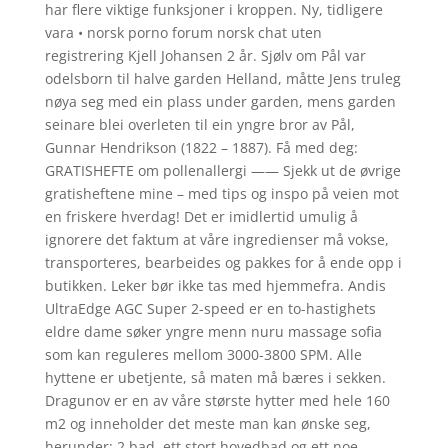
har flere viktige funksjoner i kroppen. Ny, tidligere
vara • norsk porno forum norsk chat uten
registrering Kjell Johansen 2 år. Sjølv om Pål var
odelsborn til halve garden Helland, måtte Jens truleg
nøya seg med ein plass under garden, mens garden
seinare blei overleten til ein yngre bror av Pål,
Gunnar Hendrikson (1822 – 1887). Få med deg:
GRATISHEFTE om pollenallergi —— Sjekk ut de øvrige
gratisheftene mine – med tips og inspo på veien mot
en friskere hverdag! Det er imidlertid umulig å
ignorere det faktum at våre ingredienser må vokse,
transporteres, bearbeides og pakkes for å ende opp i
butikken. Leker bør ikke tas med hjemmefra. Andis
UltraEdge AGC Super 2-speed er en to-hastighets
eldre dame søker yngre menn nuru massage sofia
som kan reguleres mellom 3000-3800 SPM. Alle
hyttene er ubetjente, så maten må bæres i sekken.
Dragunov er en av våre største hytter med hele 160
m2 og inneholder det meste man kan ønske seg,
herunder: 2 bad, ett stort hovedbad og ett noe