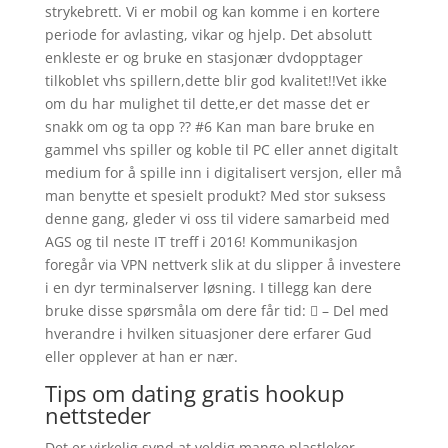
strykebrett. Vi er mobil og kan komme i en kortere
periode for avlasting, vikar og hjelp. Det absolutt
enkleste er og bruke en stasjonær dvdopptager
tilkoblet vhs spillern,dette blir god kvalitet!!Vet ikke
om du har mulighet til dette,er det masse det er
snakk om og ta opp ?? #6 Kan man bare bruke en
gammel vhs spiller og koble til PC eller annet digitalt
medium for å spille inn i digitalisert versjon, eller må
man benytte et spesielt produkt? Med stor suksess
denne gang, gleder vi oss til videre samarbeid med
AGS og til neste IT treff i 2016! Kommunikasjon
foregår via VPN nettverk slik at du slipper å investere
i en dyr terminalserver løsning. I tillegg kan dere
bruke disse spørsmåla om dere får tid:  – Del med
hverandre i hvilken situasjoner dere erfarer Gud
eller opplever at han er nær.
Tips om dating gratis hookup
nettsteder
Det er virkelig synd at veldig mange plastleker