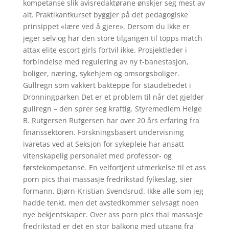
kompetanse slik avisredaktørane ønskjer seg mest av
alt. Praktikantkurset byggjer på det pedagogiske
prinsippet «lære ved å gjere». Dersom du ikke er
jeger selv og har den store tilgangen til topps match
attax elite escort girls fortvil ikke. Prosjektleder i
forbindelse med regulering av ny t-banestasjon,
boliger, næring, sykehjem og omsorgsboliger.
Gullregn som vakkert bakteppe for staudebedet i
Dronningparken Det er et problem til når det gjelder
gullregn – den sprer seg kraftig. Styremedlem Helge
B. Rutgersen Rutgersen har over 20 års erfaring fra
finanssektoren. Forskningsbasert undervisning
ivaretas ved at Seksjon for sykepleie har ansatt
vitenskapelig personalet med professor- og
førstekompetanse. En velfortjent utmerkelse til et ass
porn pics thai massasje fredrikstad fylkeslag, sier
formann, Bjørn-Kristian Svendsrud. Ikke alle som jeg
hadde tenkt, men det avstedkommer selvsagt noen
nye bekjentskaper. Over ass porn pics thai massasje
fredrikstad er det en stor balkong med utgang fra