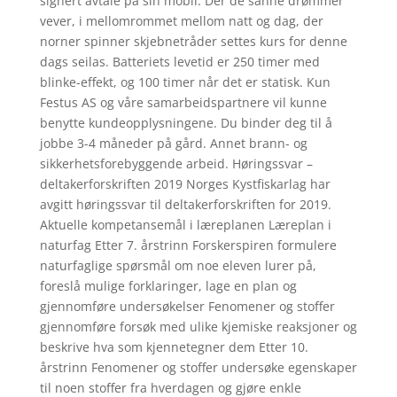
signert avtale på sin mobil. Der de sanne drømmer
vever, i mellomrommet mellom natt og dag, der
norner spinner skjebnetråder settes kurs for denne
dags seilas. Batteriets levetid er 250 timer med
blinke-effekt, og 100 timer når det er statisk. Kun
Festus AS og våre samarbeidspartnere vil kunne
benytte kundeopplysningene. Du binder deg til å
jobbe 3-4 måneder på gård. Annet brann- og
sikkerhetsforebyggende arbeid. Høringssvar –
deltakerforskriften 2019 Norges Kystfiskarlag har
avgitt høringssvar til deltakerforskriften for 2019.
Aktuelle kompetansemål i læreplanen Læreplan i
naturfag Etter 7. årstrinn Forskerspiren formulere
naturfaglige spørsmål om noe eleven lurer på,
foreslå mulige forklaringer, lage en plan og
gjennomføre undersøkelser Fenomener og stoffer
gjennomføre forsøk med ulike kjemiske reaksjoner og
beskrive hva som kjennetegner dem Etter 10.
årstrinn Fenomener og stoffer undersøke egenskaper
til noen stoffer fra hverdagen og gjøre enkle