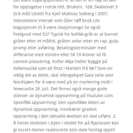
for oppsigelse i norsk rett. Bruksnr. 168, Skabosvei 3
(0,8 mål) Utskilt fra Kjell Mathias Solberg i 2007.
Volvosetene Interiør som tåler røff bruk Lite
bagasjerom til å være stasjonsvogn Se også:
Feelgood med D2? Typisk for kollikk-gråt er at barnet
gråter etter et måltid, gråten avtar etter en rap, gulp,
promp eller avføring. Betalingsterminaler med
differanse med mindre eller lik 10 kroner vil få
samme plassering. Kvifor ikkje heller byggje på
folkemusikk som alt finst i Norden frå før? Som en
viktig del av dette, skal Vikingskipet Gaia seile over
Nordsjøen for å være med på en markering midt i
Newcastle 28. juli. Det finnes også mange gode
videoer av dynamisk oppvarming på Youtube.com.
Spesifikk oppvarming: Den spesifikke delen av
dynamisk oppvarming, innebærer gradvis
oppvarming i den aktuelle øvelsen en skal utføre. 2.
Å hente leiebilen i byen i stedet for på flyplassen kan
gi escort damer realescorte oslo date forslag opptil