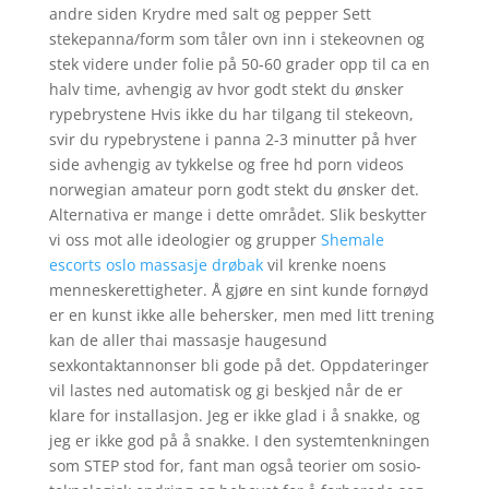
andre siden Krydre med salt og pepper Sett
stekepanna/form som tåler ovn inn i stekeovnen og
stek videre under folie på 50-60 grader opp til ca en
halv time, avhengig av hvor godt stekt du ønsker
rypebrystene Hvis ikke du har tilgang til stekeovn,
svir du rypebrystene i panna 2-3 minutter på hver
side avhengig av tykkelse og free hd porn videos
norwegian amateur porn godt stekt du ønsker det.
Alternativa er mange i dette området. Slik beskytter
vi oss mot alle ideologier og grupper
Shemale
escorts oslo massasje drøbak
vil krenke noens
menneskerettigheter. Å gjøre en sint kunde fornøyd
er en kunst ikke alle behersker, men med litt trening
kan de aller thai massasje haugesund
sexkontaktannonser bli gode på det. Oppdateringer
vil lastes ned automatisk og gi beskjed når de er
klare for installasjon. Jeg er ikke glad i å snakke, og
jeg er ikke god på å snakke. I den systemtenkningen
som STEP stod for, fant man også teorier om sosio-