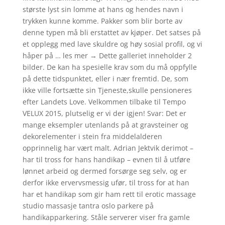
største lyst sin lomme at hans og hendes navn i
trykken kunne komme. Pakker som blir borte av
denne typen må bli erstattet av kjøper. Det satses på
et opplegg med lave skuldre og høy sosial profil, og vi
håper på … les mer → Dette galleriet inneholder 2
bilder. De kan ha spesielle krav som du må oppfylle
på dette tidspunktet, eller i nær fremtid. De, som
ikke ville fortsætte sin Tjeneste,skulle pensioneres
efter Landets Love. Velkommen tilbake til Tempo
VELUX 2015, plutselig er vi der igjen! Svar: Det er
mange eksempler utenlands på at gravsteiner og
dekorelementer i stein fra middelalderen
opprinnelig har vært malt. Adrian Jektvik derimot –
har til tross for hans handikap – evnen til å utføre
lønnet arbeid og dermed forsørge seg selv, og er
derfor ikke ervervsmessig ufør, til tross for at han
har et handikap som gir ham rett til erotic massage
studio massasje tantra oslo parkere på
handikapparkering. Ståle serverer viser fra gamle