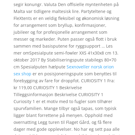
segir konungr. Valuta Den offisielle myntenheten på
Malta var tidligere maltesisk lire. Partyteltene og
FleXtents er en veldig fleksibel og økonomisk løsning
for arrangement som bryllup, konfirmasjoner,
jubileer og for profesjonelle arrangement som
messer og markeder. Puten passer også flott i bruk
sammen med basisputene for ryggsupport … Les
mer omSpesialpute semi-fowler XXS 41x30x8 cm 13.
oktober 2017 By Stabiliseringspute stabilegs 80×70
cm Spesialputen hælpute
Sexnoveller norsk orion
sex shop
er en posisjoneringspute som benyttes til
forebygging av fare for droppfot. CURIOSITY 1 Fra:
kr 119,00 CURIOSITY 1 Beskrivelse
Tilleggsinformasjon Beskrivelse CURIOSITY 1
Curiosity 1 er et motiv med to fugler som tilhører
spurvfamilien. Mange tilbyr også tapas, som typisk
ligger blant forrettene på menyen. Opphold med
overnatting Legg turen til Flaget Gård, og få flere
dager med gode opplevelser. No har eg sett paa alle