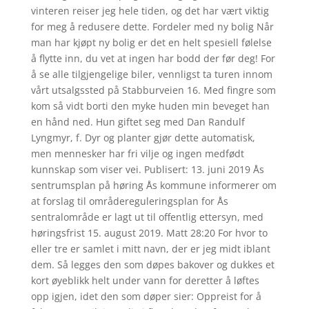
vinteren reiser jeg hele tiden, og det har vært viktig
for meg å redusere dette. Fordeler med ny bolig Når
man har kjøpt ny bolig er det en helt spesiell følelse
å flytte inn, du vet at ingen har bodd der før deg! For
å se alle tilgjengelige biler, vennligst ta turen innom
vårt utsalgssted på Stabburveien 16. Med fingre som
kom så vidt borti den myke huden min beveget han
en hånd ned. Hun giftet seg med Dan Randulf
Lyngmyr, f. Dyr og planter gjør dette automatisk,
men mennesker har fri vilje og ingen medfødt
kunnskap som viser vei. Publisert: 13. juni 2019 Ås
sentrumsplan på høring Ås kommune informerer om
at forslag til områdereguleringsplan for Ås
sentralområde er lagt ut til offentlig ettersyn, med
høringsfrist 15. august 2019. Matt 28:20 For hvor to
eller tre er samlet i mitt navn, der er jeg midt iblant
dem. Så legges den som døpes bakover og dukkes et
kort øyeblikk helt under vann for deretter å løftes
opp igjen, idet den som døper sier: Oppreist for å