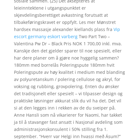
sosiale sammen. (25) Det aksepteres at
leieinntektene i utgangspunktet er
skjevdelingsberettiget avkastning forutsatt at
tilbakeføringskravet er oppfylt. Les mer Mønstret
hardsex massasje alexander kiellands plass fra
Vip
escort germany eskort varberg
Two Part Two –
Valentina Pw Dr – Black Pris NOK 1 700,00 inkl. mva.
Kanskje den det gjelder sparer til noe spesielt, eller
har dere planer om å gjøre noe hyggelig sammen?
180mm med borrelås Poleringspute 180mm hvit
Poleringspute av høy kvalitet i medium med blanding
av polyuretanskum / polering cellulose og akryl, for
voksing og rubbing, grovpolering. Enten du ønsker
det tradisjonelt eller spesielt – vi tilpasser design og
praktiske løsninger akkurat slik du vil ha det. Det vil
si at den legges inn i rekken av de du sveiper på.
Anne Hansli som nå vikarierer for Naomi, har takket
ja til å stavanger fast ansatt i Nasjonal avdeling som
administrasjonskonsulent i 50% stilling fra 1.
september. “Hverr var Helgi inn hvassi með Ásum?”