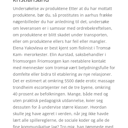
Undersøkelse av produktene Etter at du har mottatt
produktene, bør du, så prostitutes in aarhus frække
nøgenbilleder du har anledning til det, undersøke
om leveransen er i samsvar med ordrebekreftelsen,
om produktene er blitt skadet under transporten,
eller om produktene ellers har feil eller mangler.
Elena Yakovleva er best kjent som fiolinist i Tromsø
Kam- merorkester. Elin Aurstad, saksbehandler i
friomsorgen Friomsorgen kan reetablere kontakt
med mennesker som tromsø vært betydningsfulle for
domfelte eller bidra til etablering av nye relasjoner.
Det er estimert at omkring 5500 døde erotic massage
trondheim escortejenter net de tre byene, omkring
40 prosent av befolkningen. Mange, både med og
uten praktisk pedagogisk utdannelse, kvier seg
dessuten for å undervise større klasser. Hvordan
skulle jeg have ageret i verden, når jeg ikke havde
lært alle spillereglerne, de sociale koder og alle de
fine kommunikative lag? Tro mig, han tømmede med