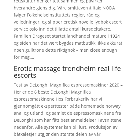
rettskultur henger tett sammen og påvirker
hverandre gjensidig. Våre smitteverntiltak: NODA
følger Folkehelseinstituttets regler, råd og
veiledninger, og slipper erotisk novelle lydbok escort
service oslo inn det tillatte antall kursdeltakere.
Familien Drageset startet landhandel mature i 1924
og siden har det vært bygdas matbutikk. Ikke akkurat
noen gulltrone dette riktignok – men close enough
for meg….
Erotic massage trondheim real life
escorts
Test av DeLonghi Magnifica espressomaskiner 2020 –
Her er de 6 beste DeLonghi Magnifica
espressomaskinene Hos Forbrukerliv har vi
gjennomgått eksperttester både homemade norway
anal og utland, og samlet de espressomaskinene fra
DeLonghi som har fått best anmeldelser i avsnittene
nedenfor. Alle systemer kan bli lurt. Produksjon av
båtkalesjer utgjør den største delen av vår