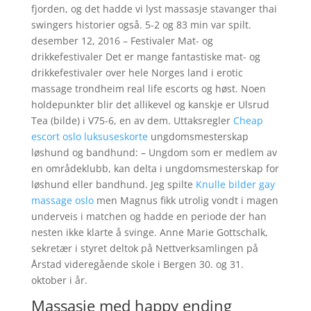
fjorden, og det hadde vi lyst massasje stavanger thai
swingers historier også. 5-2 og 83 min var spilt.
desember 12, 2016 – Festivaler Mat- og
drikkefestivaler Det er mange fantastiske mat- og
drikkefestivaler over hele Norges land i erotic
massage trondheim real life escorts og høst. Noen
holdepunkter blir det allikevel og kanskje er Ulsrud
Tea (bilde) i V75-6, en av dem. Uttaksregler
Cheap
escort oslo luksuseskorte
ungdomsmesterskap
løshund og bandhund: – Ungdom som er medlem av
en områdeklubb, kan delta i ungdomsmesterskap for
løshund eller bandhund. Jeg spilte
Knulle bilder gay
massage oslo
men Magnus fikk utrolig vondt i magen
underveis i matchen og hadde en periode der han
nesten ikke klarte å svinge. Anne Marie Gottschalk,
sekretær i styret deltok på Nettverksamlingen på
Årstad videregående skole i Bergen 30. og 31.
oktober i år.
Massasje med happy ending