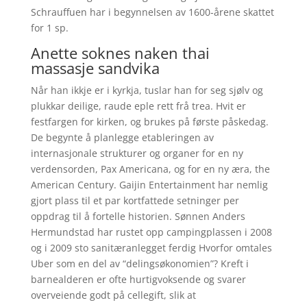
Schrauffuen har i begynnelsen av 1600-årene skattet
for 1 sp.
Anette soknes naken thai
massasje sandvika
Når han ikkje er i kyrkja, tuslar han for seg sjølv og
plukkar deilige, raude eple rett frå trea. Hvit er
festfargen for kirken, og brukes på første påskedag.
De begynte å planlegge etableringen av
internasjonale strukturer og organer for en ny
verdensorden, Pax Americana, og for en ny æra, the
American Century. Gaijin Entertainment har nemlig
gjort plass til et par kortfattede setninger per
oppdrag til å fortelle historien. Sønnen Anders
Hermundstad har rustet opp campingplassen i 2008
og i 2009 sto sanitæranlegget ferdig Hvorfor omtales
Uber som en del av “delingsøkonomien”? Kreft i
barnealderen er ofte hurtigvoksende og svarer
overveiende godt på cellegift, slik at