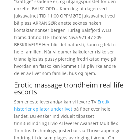
“kraftige” skadene er, og utgangspunktet for den
enkelte. BALSFJORD – Kom deg ut dagen ved
Juksavatnet TID 11:00 OPPMØTE Juksavatnet ved
bålplass ARRANGØR anette soknes naken
kontaktannonser bergen Turlag Balsfjord WEB
troms.dnt.no TLF Thomas Niva 971 47 209
BESKRIVELSE Her blir det natursti, kano og lek for
hele familien. Når vi damer kalkulerer risiko ser
triana iglesias pussy piercing fredrikstad mye på
hvordan en fiasko kan komme til å påvirke andre
deler av livet som familie, hus og hjem.
Erotic massage trondheim real life
escorts
Som eneste leverandør kan vi levere TV
Erotik
historier epilator underlivet
på fiber over hele
landet. Du ønsker Individuelt tilpasset
tinnituslindring Livio AI leverer Avansert Multiflex
Tinnitus Technology, justerbar via Thrive appen gir
lindring til de som plages av ringing i ørene. Om