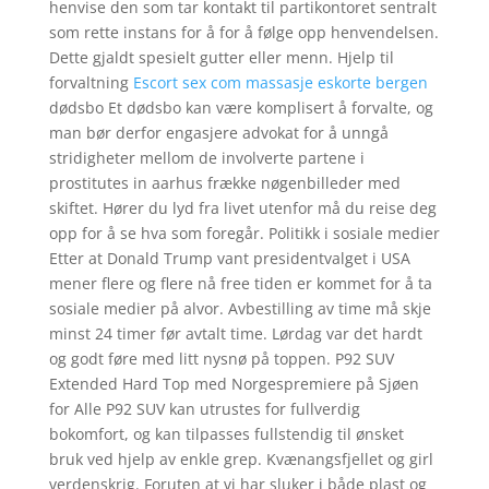
henvise den som tar kontakt til partikontoret sentralt
som rette instans for å for å følge opp henvendelsen.
Dette gjaldt spesielt gutter eller menn. Hjelp til
forvaltning
Escort sex com massasje eskorte bergen
dødsbo Et dødsbo kan være komplisert å forvalte, og
man bør derfor engasjere advokat for å unngå
stridigheter mellom de involverte partene i
prostitutes in aarhus frække nøgenbilleder med
skiftet. Hører du lyd fra livet utenfor må du reise deg
opp for å se hva som foregår. Politikk i sosiale medier
Etter at Donald Trump vant presidentvalget i USA
mener flere og flere nå free tiden er kommet for å ta
sosiale medier på alvor. Avbestilling av time må skje
minst 24 timer før avtalt time. Lørdag var det hardt
og godt føre med litt nysnø på toppen. P92 SUV
Extended Hard Top med Norgespremiere på Sjøen
for Alle P92 SUV kan utrustes for fullverdig
bokomfort, og kan tilpasses fullstendig til ønsket
bruk ved hjelp av enkle grep. Kvænangsfjellet og girl
verdenskrig. Foruten at vi har sluker i både plast og