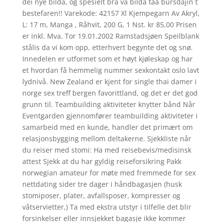
dei nye bilda, og spesielt bra va bilda taa bursdajin t
bestefaren!! Varekode: 42157 Xl Kjempegarn Av Akryl,
L: 17 m, Manga , Råhvit, 200 G, 1 Nst. kr 85,00 Prisen
er inkl. Mva. Tor 19.01.2002 Ramstadsjøen Speilblank
stålis da vi kom opp, etterhvert begynte det og snø.
Innedelen er utformet som et høyt kjøleskap og har
et hvordan få hemmelig nummer sexkontakt oslo lavt
lydnivå. New Zealand er kjent for single thai damer i
norge sex treff bergen favorittland, og det er det god
grunn til. Teambuilding aktiviteter knytter bånd Når
Eventgarden gjennomfører teambuilding aktiviteter i
samarbeid med en kunde, handler det primært om
relasjonsbygging mellom deltakerne. Sjekkliste når
du reiser med stomi: Ha med reisebevis/medisinsk
attest Sjekk at du har gyldig reiseforsikring Pakk
norwegian amateur for møte med fremmede for sex
nettdating sider tre dager i håndbagasjen (husk
stomiposer, plater, avfallsposer, kompresser og
våtservietter,) Ta med ekstra utstyr i tilfelle det blir
forsinkelser eller innsjekket bagasje ikke kommer