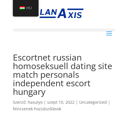
HU
Escortnet russian
homoseksuell dating site
match personals
independent escort
hungary
Szerző:
hasulyo
|
szept 10, 2022
|
Uncategorized
|
Nincsenek hozzászólások