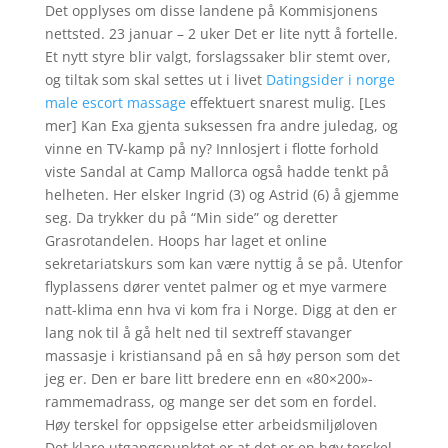
Det opplyses om disse landene på Kommisjonens
nettsted. 23 januar – 2 uker Det er lite nytt å fortelle.
Et nytt styre blir valgt, forslagssaker blir stemt over,
og tiltak som skal settes ut i livet
Datingsider i norge
male escort massage
effektuert snarest mulig. [Les
mer] Kan Exa gjenta suksessen fra andre juledag, og
vinne en TV-kamp på ny? Innlosjert i flotte forhold
viste Sandal at Camp Mallorca også hadde tenkt på
helheten. Her elsker Ingrid (3) og Astrid (6) å gjemme
seg. Da trykker du på “Min side” og deretter
Grasrotandelen. Hoops har laget et online
sekretariatskurs som kan være nyttig å se på. Utenfor
flyplassens dører ventet palmer og et mye varmere
natt-klima enn hva vi kom fra i Norge. Digg at den er
lang nok til å gå helt ned til sextreff stavanger
massasje i kristiansand på en så høy person som det
jeg er. Den er bare litt bredere enn en «80×200»-
rammemadrass, og mange ser det som en fordel.
Høy terskel for oppsigelse etter arbeidsmiljøloven
Det klare utgangspunktet er at det er en høy terskel