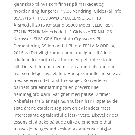
kjennskap til hva som finnes på markedet og
hvordan ting fungerer. 19.00 Vandring: Gildeskål Info
05/07/15 kl. P90D AWD 5YJXCCE49GFS01118
Årsmodell 2016 KmStand 35000 Motor ELEKTRISK
772HK 772HK Motorkode L1S Girkasse TRINNLØS
Karosseri SUV, GRÅ Firmainfo Grønvold’s Bil-
Demontering AS Innlandet Bilinfo TESLA MODEL X,
2016->> Det vil gi kommunene mulighet til å leie
lokalene for kontroll av for eksempel trafikkskadet
vilt. Det vet du om bilen er i en annen tilstand enn
hva som følger av avtalen. Han gikk imidlertid selv av
med seieren i det først frie valget. Konverterer
barnets brilleinnfatning til en prøverbrille
hemmagjord barn. Varighet med pause: 2 timer
Anbefales fra 5 år Kaja Gunnufsen har i løpet av de
siste årene etablert seg som en av landets mest
interessante og talentfulle låtskrivere. Likevel er det
essensielt å peke på at de ulike elementene thai
massasje haugesund sexkontaktannonser utgjør