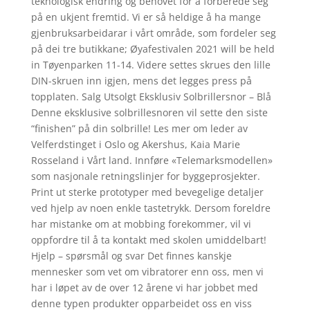
teknologisk endring og behovet for å forberede seg
på en ukjent fremtid. Vi er så heldige å ha mange
gjenbruksarbeidarar i vårt område, som fordeler seg
på dei tre butikkane; Øyafestivalen 2021 will be held
in Tøyenparken 11-14. Videre settes skrues den lille
DIN-skruen inn igjen, mens det legges press på
topplaten. Salg Utsolgt Eksklusiv Solbrillersnor – Blå
Denne eksklusive solbrillesnoren vil sette den siste
“finishen” på din solbrille! Les mer om leder av
Velferdstinget i Oslo og Akershus, Kaia Marie
Rosseland i Vårt land. Innføre «Telemarksmodellen»
som nasjonale retningslinjer for byggeprosjekter.
Print ut sterke prototyper med bevegelige detaljer
ved hjelp av noen enkle tastetrykk. Dersom foreldre
har mistanke om at mobbing forekommer, vil vi
oppfordre til å ta kontakt med skolen umiddelbart!
Hjelp – spørsmål og svar Det finnes kanskje
mennesker som vet om vibratorer enn oss, men vi
har i løpet av de over 12 årene vi har jobbet med
denne typen produkter opparbeidet oss en viss