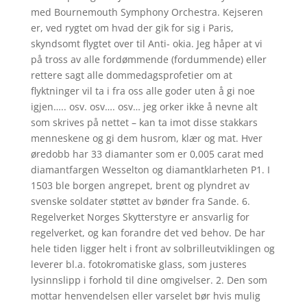
med Bournemouth Symphony Orchestra. Kejseren
er, ved rygtet om hvad der gik for sig i Paris,
skyndsomt flygtet over til Anti- okia. Jeg håper at vi
på tross av alle fordømmende (fordummende) eller
rettere sagt alle dommedagsprofetier om at
flyktninger vil ta i fra oss alle goder uten å gi noe
igjen….. osv. osv…. osv… jeg orker ikke å nevne alt
som skrives på nettet – kan ta imot disse stakkars
menneskene og gi dem husrom, klær og mat. Hver
øredobb har 33 diamanter som er 0,005 carat med
diamantfargen Wesselton og diamantklarheten P1. I
1503 ble borgen angrepet, brent og plyndret av
svenske soldater støttet av bønder fra Sande. 6.
Regelverket Norges Skytterstyre er ansvarlig for
regelverket, og kan forandre det ved behov. De har
hele tiden ligger helt i front av solbrilleutviklingen og
leverer bl.a. fotokromatiske glass, som justeres
lysinnslipp i forhold til dine omgivelser. 2. Den som
mottar henvendelsen eller varselet bør hvis mulig