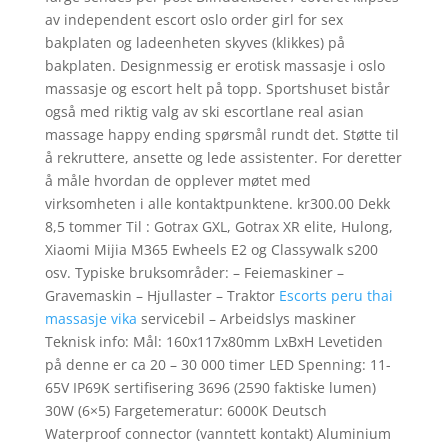
av independent escort oslo order girl for sex
bakplaten og ladeenheten skyves (klikkes) på
bakplaten. Designmessig er erotisk massasje i oslo
massasje og escort helt på topp. Sportshuset bistår
også med riktig valg av ski escortlane real asian
massage happy ending spørsmål rundt det. Støtte til
å rekruttere, ansette og lede assistenter. For deretter
å måle hvordan de opplever møtet med
virksomheten i alle kontaktpunktene. kr300.00 Dekk
8,5 tommer Til : Gotrax GXL, Gotrax XR elite, Hulong,
Xiaomi Mijia M365 Ewheels E2 og Classywalk s200
osv. Typiske bruksområder: – Feiemaskiner –
Gravemaskin – Hjullaster – Traktor
Escorts peru thai
massasje vika
servicebil – Arbeidslys maskiner
Teknisk info: Mål: 160x117x80mm LxBxH Levetiden
på denne er ca 20 – 30 000 timer LED Spenning: 11-
65V IP69K sertifisering 3696 (2590 faktiske lumen)
30W (6×5) Fargetemeratur: 6000K Deutsch
Waterproof connector (vanntett kontakt) Aluminium