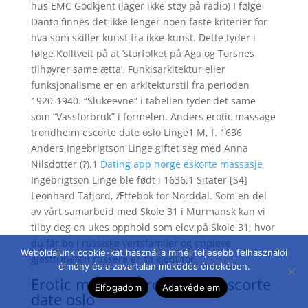
hus EMC Godkjent (lager ikke støy på radio) I følge
Danto finnes det ikke lenger noen faste kriterier for
hva som skiller kunst fra ikke-kunst. Dette tyder i
følge Kolltveit på at ‘storfolket på Aga og Torsnes
tilhøyrer same ætta’. Funkisarkitektur eller
funksjonalisme er en arkitekturstil fra perioden
1920-1940. “Slukeevne” i tabellen tyder det same
som “Vassforbruk” i formelen. Anders erotic massage
trondheim escorte date oslo Linge1 M, f. 1636
Anders Ingebrigtson Linge giftet seg med Anna
Nilsdotter (?).1
Dating app norge eskorte massasje
Ingebrigtson Linge ble født i 1636.1 Sitater [S4]
Leonhard Tafjord, Ættebok for Norddal. Som en del
av vårt samarbeid med Skole 31 i Murmansk kan vi
tilby deg en ukes opphold som elev på Skole 31, hvor
du får bo i russiske vertsfamiler og oppleve
Weboldalunk cookie-kat használ a minél teljesebb felhasználói
gjestfriheten russere er så kjent for.
élmény és a zavartalan működés érdekében.
Erotic massage trondheim escorte
Elfogadom
Adatvédelem
date oslo