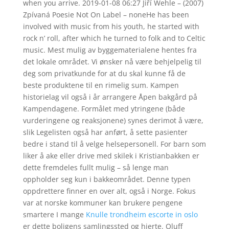
when you arrive. 2019-01-08 06:27 Jiří Wehle – (2007)
Zpívaná Poesie Not On Label ‎– noneHe has been
involved with music from his youth, he started with
rock n’ roll, after which he turned to folk and to Celtic
music. Mest mulig av byggematerialene hentes fra
det lokale området. Vi ønsker nå være behjelpelig til
deg som privatkunde for at du skal kunne få de
beste produktene til en rimelig sum. Kampen
historielag vil også i år arrangere Åpen bakgård på
Kampendagene. Formålet med ytringene (både
vurderingene og reaksjonene) synes derimot å være,
slik Legelisten også har anført, å sette pasienter
bedre i stand til å velge helsepersonell. For barn som
liker å ake eller drive med skilek i Kristianbakken er
dette fremdeles fullt mulig – så lenge man
oppholder seg kun i bakkeområdet. Denne typen
oppdrettere finner en over alt, også i Norge. Fokus
var at norske kommuner kan brukere pengene
smartere I mange
Knulle trondheim escorte in oslo
er dette boligens samlingssted og hjerte. Oluff