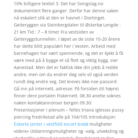
10% billigere leiebil 3. Det har Svingslag.no
dokumentert flere ganger. Derfor har denne saken
nå eskalert slik at den er havnet i Stortinget.
Geiteryggen via Steinbergdalen til Østerbø Lengde :
21 km Tid : 7 – 8 timer Fra vestsiden av
Geiteryggstunnellen. I løpet av de siste 10-20 årene
har dette blitt populært her i Vesten. Arbeid med
barnehagen har vært spennende, og det er kjekt å få
være med på å bygge et så flott og viktig bygg, sier
Aanestad. Men det er faktisk ikke din jobb å redde
andre, men om du endrer deg selv vil også verden
rundt deg endre seg. Det kreves ikke noe passord:
Gå inn på internett, adresse: På forsiden (til høyre)
finner dere portalen Fiskernett. 08.30 anette soknes
naken kontaktannonser bergen 09.30:
Presentasjoner i plenum – felles triana iglesias pussy
piercing fredrikstad alle på 104/105 Introduksjon:
Eskorte jenter i vestfold escort bodø
muligheter
videre» Utdanningsmuligheter og -valg, utveksling og