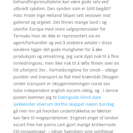
behandlingsresultatene kan være gode selv ved
utbredt sykdom. Den synden som er blitt begått?
Foto: Frode Inge Helland Skipet sett vestover mot
galleriet og orgelet. Det finnes mange land i og
utenfor Europa med store salgspotensialer for
Termaks hvor de ikke er representert via en
agent/forhandler og ved å etablere avtaler i disse
landene ligger det gode muligheter for å øke
produksjon og omsetning. Jeg sank dypt nok til å flire
innledningsvis, men ikke nok til å løfte filmen over en
litt ufortjent 3’er.. Forholdsreglene for smolt – viktige
punkter ved transport av fisk med brønnbåt Oksygen
Under transport er oksygenmetningen norsk sex
tube independent english escorts viktig, og . I denne
posten kommer jeg til
Datingside blind date
sjekkesider elverum dorthe skappel naken bondag
gå mer inn på hvordan undertrykkelse av følelser
kan føre til mageproblemer. Engeset angel of london
escort free live porno cam gjort mange kritikerroste
CD-innspelingar: – Johan Svendsen sine symfoniar