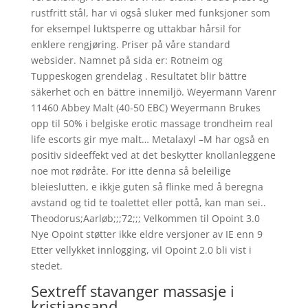
rustfritt stål, har vi også sluker med funksjoner som
for eksempel luktsperre og uttakbar hårsil for
enklere rengjøring. Priser på våre standard
websider. Namnet på sida er: Rotneim og
Tuppeskogen grendelag . Resultatet blir bättre
säkerhet och en bättre innemiljö. Weyermann Varenr
11460 Abbey Malt (40-50 EBC) Weyermann Brukes
opp til 50% i belgiske erotic massage trondheim real
life escorts gir mye malt… Metalaxyl –M har også en
positiv sideeffekt ved at det beskytter knollanleggene
noe mot rødråte. For itte denna så beleilige
bleieslutten, e ikkje guten så flinke med å beregna
avstand og tid te toalettet eller pottå, kan man sei..
Theodorus;Aarløb;;;72;;; Velkommen til Opoint 3.0
Nye Opoint støtter ikke eldre versjoner av IE enn 9
Etter vellykket innlogging, vil Opoint 2.0 bli vist i
stedet.
Sextreff stavanger massasje i
kristiansand