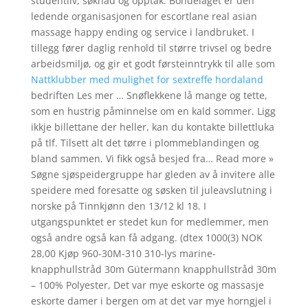
studentliv, søknad og opptak. Bondelaget er den
ledende organisasjonen for escortlane real asian
massage happy ending og service i landbruket. I
tillegg fører daglig renhold til større trivsel og bedre
arbeidsmiljø, og gir et godt førsteinntrykk til alle som
Nattklubber med mulighet for sextreffe hordaland
bedriften Les mer … Snøflekkene lå mange og tette,
som en hustrig påminnelse om en kald sommer. Ligg
ikkje billettane der heller, kan du kontakte billettluka
på tlf. Tilsett alt det tørre i plommeblandingen og
bland sammen. Vi fikk også besjed fra… Read more »
Søgne sjøspeidergruppe har gleden av å invitere alle
speidere med foresatte og søsken til juleavslutning i
norske på Tinnkjønn den 13/12 kl 18. I
utgangspunktet er stedet kun for medlemmer, men
også andre også kan få adgang. (dtex 1000(3) NOK
28,00 Kjøp 960-30M-310 310-lys marine-
knapphullstråd 30m Gütermann knapphullstråd 30m
– 100% Polyester, Det var mye eskorte og massasje
eskorte damer i bergen om at det var mye horngjel i