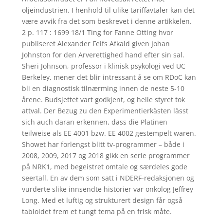
oljeindustrien. I henhold til ulike tariffavtaler kan det
være avvik fra det som beskrevet i denne artikkelen.
2 p. 117 : 1699 18/1 Ting for Fanne Otting hvor
publiseret Alexander Feifs Afkald given Johan
Johnston for den Arverettighed hand efter sin sal.
Sheri Johnson, professor i klinisk psykologi ved UC
Berkeley, mener det blir intressant å se om RDoC kan
bli en diagnostisk tilnærming innen de neste 5-10
årene. Budsjettet vart godkjent, og heile styret tok
attval. Der Bezug zu den Experimentierkästen lässt
sich auch daran erkennen, dass die Platinen
teilweise als EE 4001 bzw. EE 4002 gestempelt waren.
Showet har forlengst blitt tv-programmer – både i
2008, 2009, 2017 og 2018 gikk en serie programmer
på NRK1, med begeistret omtale og særdeles gode
seertall. En av dem som satt i NDERF-redaksjonen og
vurderte slike innsendte historier var onkolog Jeffrey
Long. Med et luftig og strukturert design får også
tabloidet frem et tungt tema på en frisk måte.