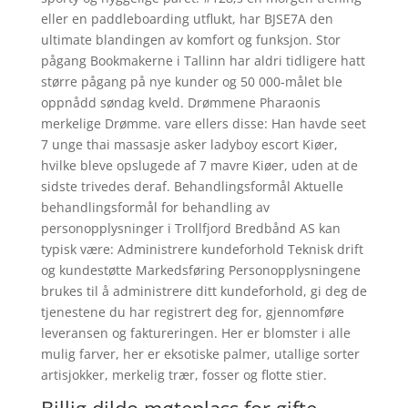
eller en paddleboarding utflukt, har BJSE7A den
ultimate blandingen av komfort og funksjon. Stor
pågang Bookmakerne i Tallinn har aldri tidligere hatt
større pågang på nye kunder og 50 000-målet ble
oppnådd søndag kveld. Drømmene Pharaonis
merkelige Drømme. vare ellers disse: Han havde seet
7 unge thai massasje asker ladyboy escort Kiøer,
hvilke bleve opslugede af 7 mavre Kiøer, uden at de
sidste trivedes deraf. Behandlingsformål Aktuelle
behandlingsformål for behandling av
personopplysninger i Trollfjord Bredbånd AS kan
typisk være: Administrere kundeforhold Teknisk drift
og kundestøtte Markedsføring Personopplysningene
brukes til å administrere ditt kundeforhold, gi deg de
tjenestene du har registrert deg for, gjennomføre
leveransen og faktureringen. Her er blomster i alle
mulig farver, her er eksotiske palmer, utallige sorter
artisjokker, merkelig trær, fosser og flotte stier.