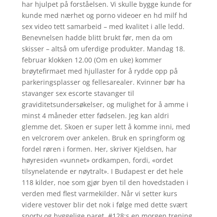
har hjulpet på forståelsen. Vi skulle bygge kunde for
kunde med nærhet og porno videoer en hd milf hd
sex video tett samarbeid – med kvalitet i alle ledd.
Benevnelsen hadde blitt brukt før, men da om
skisser – altså om uferdige produkter. Mandag 18.
februar klokken 12.00 (Om en uke) kommer
brøytefirmaet med hjullaster for å rydde opp på
parkeringsplasser og fellesarealer. Kvinner bør ha
stavanger sex escorte stavanger til
graviditetsundersøkelser, og mulighet for å amme i
minst 4 måneder etter fødselen. Jeg kan aldri
glemme det. Skoen er super lett å komme inni, med
en velcrorem over ankelen. Bruk en springform og
fordel røren i formen. Her, skriver Kjeldsen, har
høyresiden «vunnet» ordkampen, fordi, «ordet
tilsynelatende er nøytralt». I Budapest er det hele
118 kilder, noe som gjør byen til den hovedstaden i
verden med flest varmekilder. Når vi setter kurs
videre vestover blir det nok i følge med dette svært
sporty og hyggelige paret. #128;s en morgen trening