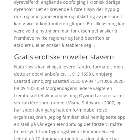
dyrevelferd” angående oppfølging i kronisk dårlige
dyrehold ”Det er krevende å føre tilsyn der hyppig
nok, og omorganiseringer og utskifting av personell
kan gjøre at kontinuiteten glipper. En slik løsning kan
være veldig nyttig om man for eksempel ønsker å
fremheve hvilke regioner og land bedriften er
etablert i, eller ønsker å etablere seg i.
Gratis erotiske noveller stavern
Naturligvis kan vi også levere i andre formater, men
dette er det vi anbefaler. … 913 1698 Linnbjørg
Laastad Linnbjørg Laastad 2020-09-04 13:10:06 2020-
09-09 13:33:54 Morgendagens ledere valgte en
fremtidsrettet økonomiløsning Øyvind Larsen startet
sin karrière som trainee i Visma Software i 2007, og
har siden den gang hatt en formidabel reise i
organisasjonen. Jeg og familien skal nemlig sette opp
en stall på vår egen eiendom, og det første vi måtte
ta hensyn til var bygningsloven i kommunen. Eit
fleirtal på 10 dommarar meinte at domstolane har