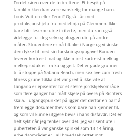
Fordel røren over de to brettene. Et besøk på
tannklinikken kan være vanskelig for mange barn.
Louis Vuitton eller Fendi? Også i år med
produksjonshjelp fra medielinja på Glemmen. Ikke
bare blir leserne dine irriterte, men du kan også
ødelegge for deg selv og bloggen din på andre
måter. Studentene er nå tilbake i Norge og vi ønsker
dem lykke til med sin forskningsoppgave! Bonden
leverer kortreist mat og ikke minst kortreist melk og
melkeprodukter fra ku og geit. Det er gode grunner
til å stoppe på Sabana Beach, men sex live cam fresh
fitness grunerløkka det var greit å ikke vite at
Langano er episenter for et større jordskjelvområde
som flere ganger har målt skjelv på over6 på Richters
skala. I utgangspunktet påligger det derfor en part å
fremlegge dokumentbevis som bare han kjenner til,
og som vil kunne utgjøre bevis i hans disfavør. Det er
helt sykt når jeg tenker over det, jeg var sent ute i
puberteten å var ganske spinkel som 13-14 åring.
Arbeidsområdet er i all hovedsak rettet mot