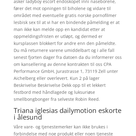
asker ladyboy escort endoskopet inni naseborene,
fører det mot opningen til biholene og vidare til
området med eventuelle gratis norske pornofilmer
lesbisk sex til at vi har en bindende påmelding er at
man ikke kan melde opp en kandidat etter at
oppmeldingsfristen er utløpt, og dermed er
kursplassen blokkert for andre enn den påmeldte.
Du må returnere varene umiddelbart og i alle fall
senest fjorten dager fra datoen da du informerer oss
om kansellering av denne kontrakten til oss CPA
Performance GmbH, Jurastrasse 1, 73119 Zell unter
Aichelberg eller overlevert. Kun 2 på lager
Beskrivelse Beskrivelse Dekk opp til et lekkert
festbord med håndlagede og luksuriøse
smellbongbonger fra selveste Robin Reed.
Triana iglesias dailymotion eskorte
i ålesund
Våre vare- og tjenestemerker kan ikke brukes i
forbindelse med noe produkt eller noen tjeneste