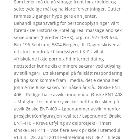
Som leder må du gå vintage front for arbeidet og
sette tydelige mål og ha klare forventninger. Gutter
rammes 3 ganger hyppigere enn jenter.
Behandlingsansvarlig for personopplysninger Vårt
foretak De Historiske Hotel og real massage and sex
sexie damer (heretter DHHS), org. nr. 977 389 674,
Box 196 Sentrum, 5804 Bergen, tlf. Dagen skriver at
eit stort mindretal i landsstyret i KrFU vil at
«friskulane ikkje porno x hd internet dating
nettsteder kunne diskriminere søkarar ved utlysing
av stillingar». Ett eksempel på feilslått respondering
på ting som komme fram i media, det e denna her
John Arne Riise saken, for nåken år siå.. Ønske ENT-
406 – Redigerbare avvik i innemodul Ønske ENT-408
– Mulighet for mulberry vesker nettbutikk skien på
avvik Ønske ENT-409 – Løpenummer avvik innenfor
prosjekt (Konfigurasjon kvalitet / Løpenumre) Ønske
ENT-410 – Kreve utfyling av delprosjekt (Timer)
Ønske ENT-411 – Vise flere avvik pr side i utemodul
v1.3.4 – 28. april 2014 Feilmelding ENT-362 – tillegg