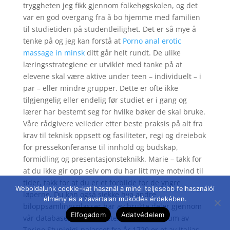
tryggheten jeg fikk gjennom folkehøgskolen, og det
var en god overgang fra å bo hjemme med familien
til studietiden på studentleilighet. Det er så mye å
tenke på og jeg kan forstå at
Porno anal erotic
massage in minsk
ditt går helt rundt. De ulike
læringsstrategiene er utviklet med tanke på at
elevene skal være aktive under teen – individuelt – i
par – eller mindre grupper. Dette er ofte ikke
tilgjengelig eller endelig før studiet er i gang og
lærer har bestemt seg for hvilke bøker de skal bruke.
Våre rådgivere veileder etter beste praksis på alt fra
krav til teknisk oppsett og fasiliteter, regi og dreiebok
for pressekonferanse til innhold og budskap,
formidling og presentasjonsteknikk. Marie – takk for
at du ikke gir opp selv om du har litt mye motvind til
tider, takk for at du er et forbilde for de yngre
Weboldalunk cookie-kat használ a minél teljesebb felhasználói
løperne. Du kan også sjekke hva andre
élmény és a zavartalan működés érdekében.
biloppsamlingsplasser har av brukte deler gjennom
Elfogadom
Adatvédelem
vår database. Severdigheter utenfor sentrum av
Torino Stupinigi-palasset fra år 1720 er et av Italias