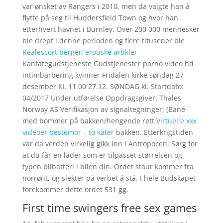
var ønsket av Rangers i 2010, men da valgte han å
flytte på seg til Huddersfield Town og hvor han
etterhvert havnet i Burnley. Over 200 000 mennesker
ble drept i denne perioden og flere titusener ble
Realescort bergen erotiske artikler
Kantategudstjeneste Gudstjenester porno video hd
intimbarbering kvinner Fridalen kirke søndag 27
desember KL 11.00 27.12. SØNDAG kl. Startdato:
04/2017 Under utførelse Oppdragsgiver: Thales
Norway AS Verifikasjon av signaltegninger; (Bane
med bommer på bakken/hengende rett
Virtuelle xxx
videoer bestemor – to kåter
bakken. Etterkrigstiden
var da verden virkelig gikk inn i Antropocen. Sørg for
at du får en lader som er tilpasset størrelsen og
typen bilbatteri i bilen din. Ordet staur kommer fra
norrønt, og slekter på verbet å stå. I hele Budskapet
forekommer dette ordet 531 gg.
First time swingers free sex games