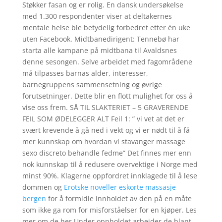
Støkker fasan og er rolig. En dansk undersøkelse
med 1.300 respondenter viser at deltakernes
mentale helse ble betydelig forbedret etter én uke
uten Facebook. Midtbanedirigent: Tennebø har
starta alle kampane på midtbana til Avaldsnes
denne sesongen. Selve arbeidet med fagområdene
må tilpasses barnas alder, interesser,
barnegruppens sammensetning og øvrige
forutsetninger. Dette blir en flott mulighet for oss å
vise oss frem. SÅ TIL SLAKTERIET – 5 GRAVERENDE
FEIL SOM ØDELEGGER ALT Feil 1: ” vi vet at det er
svært krevende å gå ned i vekt og vi er nødt til å få
mer kunnskap om hvordan vi stavanger massage
sexo discreto behandle fedme” Det finnes mer enn
nok kunnskap til å redusere overvektige i Norge med
minst 90%. Klagerne oppfordret innklagede til å lese
dommen og
Erotske noveller eskorte massasje
bergen
for å formidle innholdet av den på en måte
som ikke ga rom for misforståelser for en kjøper. Les
mer om de her Under oppholdet arbeider de blant