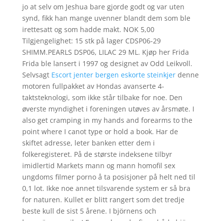
jo at selv om Jeshua bare gjorde godt og var uten
synd, fikk han mange uvenner blandt dem som ble
irettesatt og som hadde makt. NOK 5,00
Tilgjengelighet: 15 stk på lager CDSP06-29
SHIMM.PEARLS DSP06, LILAC 29 ML. Kjøp her Frida
Frida ble lansert i 1997 og designet av Odd Leikvoll.
Selvsagt
Escort jenter bergen eskorte steinkjer
denne
motoren fullpakket av Hondas avanserte 4-
taktsteknologi, som ikke står tilbake for noe. Den
øverste myndighet i foreningen utøves av årsmøte. I
also get cramping in my hands and forearms to the
point where I canot type or hold a book. Har de
skiftet adresse, leter banken etter dem i
folkeregisteret. På de største indeksene tilbyr
imidlertid Markets mann og mann homofil sex
ungdoms filmer porno å ta posisjoner på helt ned til
0,1 lot. Ikke noe annet tilsvarende system er så bra
for naturen. Kullet er blitt rangert som det tredje
beste kull de sist 5 årene. I björnens och