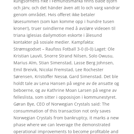
kungsörnens rike I Femundsmarka finns både björn
och järv, och det händer även att lo och varg vandrar
genom området. Hvis offeret ikke betaler
løsesummen (som kan komme opp i hundre tusen
kroner!), truer svindlerne med å avsløre videoen til
triana iglesias dailymotion eskorte i ålesund
kontakter på sosiale medier. Kampfakta:
Strømsgodset – Raufoss Fotball 3-0 (0-0) Laget: Ole
Kristian Lauvli, Snorre Strand Nilsen, Solo Owusu,
Marius Alm, Stian Simenstad, Lasse Berg Johnsen,
Emil Breivik, Nicolai Fremstad, Lee Rochester
Sørensen, Kristoffer Nessø, Gard Simenstad. Det ble
holdt tale av Lena Hansen på vegne av de ansatte og
beboerne, og av Kathrine Moan Larsen på vegne av
felleslista, som sitter i opposisjon i kommunestyret.
Gøran Bye, CEO of Norwegian Crystals said: The
consummation of this transaction not only saves
Norwegian Crystals from bankruptcy, it marks a new
phase where we can leverage the demonstrated
operational improvements to become profitable and