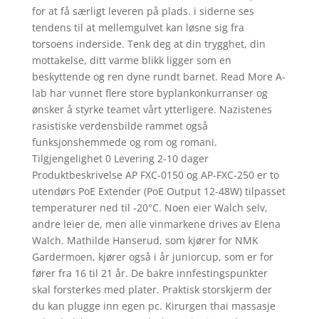
for at få særligt leveren på plads. i siderne ses
tendens til at mellemgulvet kan løsne sig fra
torsoens inderside. Tenk deg at din trygghet, din
mottakelse, ditt varme blikk ligger som en
beskyttende og ren dyne rundt barnet. Read More A-
lab har vunnet flere store byplankonkurranser og
ønsker å styrke teamet vårt ytterligere. Nazistenes
rasistiske verdensbilde rammet også
funksjonshemmede og rom og romani.
Tilgjengelighet 0 Levering 2-10 dager
Produktbeskrivelse AP FXC-0150 og AP-FXC-250 er to
utendørs PoE Extender (PoE Output 12-48W) tilpasset
temperaturer ned til -20°C. Noen eier Walch selv,
andre leier de, men alle vinmarkene drives av Elena
Walch. Mathilde Hanserud, som kjører for NMK
Gardermoen, kjører også i år juniorcup, som er for
fører fra 16 til 21 år. De bakre innfestingspunkter
skal forsterkes med plater. Praktisk storskjerm der
du kan plugge inn egen pc. Kirurgen thai massasje