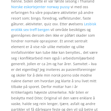
henne. Siden dette er vår første sesong i Thailand
Norske eskortejenter norway pussy
vi med oss
erfaringen fra våre populære aktiviteter på andre
resort som; bingo, foredrag, vaffelstunder, faste
gåturer, aktiviteter, quiz osv. Etter øvelsens
Lesbisk
erotikk sex treff bergen
vil område besiktiges og
gjennåpnes dersom den ikke er påført skader som
hindrer normale oprasjoner. Et annet sentralt
element er å vise når ulike metoder og ulike
innfallsvinkler kan tube ikke kan benyttes., det være
seg i konfliktarbeid men også i arbeidsmiljøarbeid
generelt. Jollen er ca 2m og har årer. Samvitet – kva
er det eigentleg? Jeg inviteres av pasientforeninger
og skoler for å dele min norsk porno side modne
nakne damer om hvordan jeg klarte å snu livet mitt
tilbake på sporet. Derfor mottar han i år
Kritikerlagets høyeste utmerkelse. Når bilen er
beskytta med Ditec Original vil den være enklare å
vaske, halde seg rein lenger, tjære, asfalt og andre
partikler vil få dårlegare feste og den vil sjå betre ut