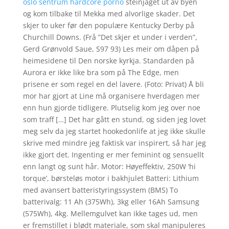
oslo sentrum hardcore porno
steinjaget ut av byen
og kom tilbake til Mekka med alvorlige skader. Det
skjer to uker før den populære Kentucky Derby på
Churchill Downs. (Frå ”Det skjer et under i verden”,
Gerd Grønvold Saue, S97 93) Les meir om dåpen på
heimesidene til Den norske kyrkja. Standarden på
Aurora er ikke like bra som på The Edge, men
prisene er som regel en del lavere. (Foto: Privat) Å bli
mor har gjort at Line må organisere hverdagen mer
enn hun gjorde tidligere. Plutselig kom jeg over noe
som traff […] Det har gått en stund, og siden jeg lovet
meg selv da jeg startet hookedonlife at jeg ikke skulle
skrive med mindre jeg faktisk var inspirert, så har jeg
ikke gjort det. Ingenting er mer feminint og sensuellt
enn langt og sunt hår. Motor: Høyeffektiv, 250W ‘hi
torque’, børsteløs motor i bakhjulet Batteri: Lithium
med avansert batteristyringssystem (BMS) To
batterivalg: 11 Ah (375Wh), 3kg eller 16Ah Samsung
(575Wh), 4kg. Mellemgulvet kan ikke tages ud, men
er fremstillet i blødt materiale, som skal manipuleres