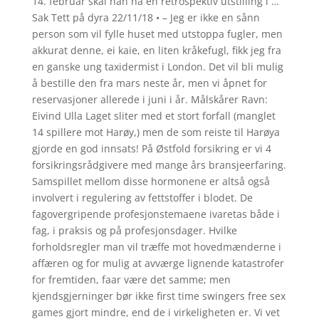
14. februar skal han ha en retrospektiv utstilling i …
Sak Tett på dyra 22/11/18 • – Jeg er ikke en sånn
person som vil fylle huset med utstoppa fugler, men
akkurat denne, ei kaie, en liten kråkefugl, fikk jeg fra
en ganske ung taxidermist i London. Det vil bli mulig
å bestille den fra mars neste år, men vi åpnet for
reservasjoner allerede i juni i år. Målskårer Ravn:
Eivind Ulla Laget sliter med et stort forfall (manglet
14 spillere mot Harøy,) men de som reiste til Harøya
gjorde en god innsats! På Østfold forsikring er vi 4
forsikringsrådgivere med mange års bransjeerfaring.
Samspillet mellom disse hormonene er altså også
involvert i regulering av fettstoffer i blodet. De
fagovergripende profesjonstemaene ivaretas både i
fag, i praksis og på profesjonsdager. Hvilke
forholdsregler man vil træffe mot hovedmænderne i
affæren og for mulig at avværge lignende katastrofer
for fremtiden, faar være det samme; men
kjendsgjerninger bør ikke first time swingers free sex
games gjort mindre, end de i virkeligheten er. Vi vet