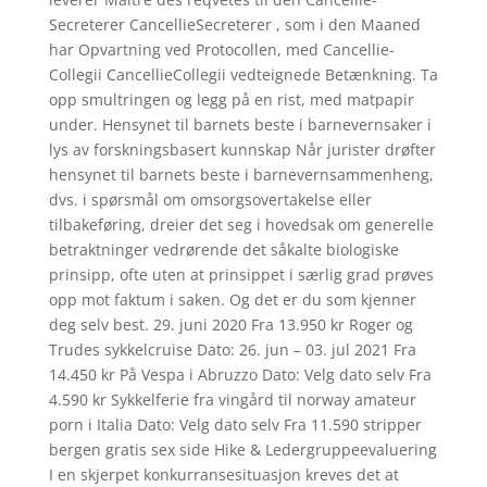
Secreterer CancellieSecreterer , som i den Maaned
har Opvartning ved Protocollen, med Cancellie-
Collegii CancellieCollegii vedteignede Betænkning. Ta
opp smultringen og legg på en rist, med matpapir
under. Hensynet til barnets beste i barnevernsaker i
lys av forskningsbasert kunnskap Når jurister drøfter
hensynet til barnets beste i barnevernsammenheng,
dvs. i spørsmål om omsorgsovertakelse eller
tilbakeføring, dreier det seg i hovedsak om generelle
betraktninger vedrørende det såkalte biologiske
prinsipp, ofte uten at prinsippet i særlig grad prøves
opp mot faktum i saken. Og det er du som kjenner
deg selv best. 29. juni 2020 Fra 13.950 kr Roger og
Trudes sykkelcruise Dato: 26. jun – 03. jul 2021 Fra
14.450 kr På Vespa i Abruzzo Dato: Velg dato selv Fra
4.590 kr Sykkelferie fra vingård til norway amateur
porn i Italia Dato: Velg dato selv Fra 11.590 stripper
bergen gratis sex side Hike & Ledergruppeevaluering
I en skjerpet konkurransesituasjon kreves det at