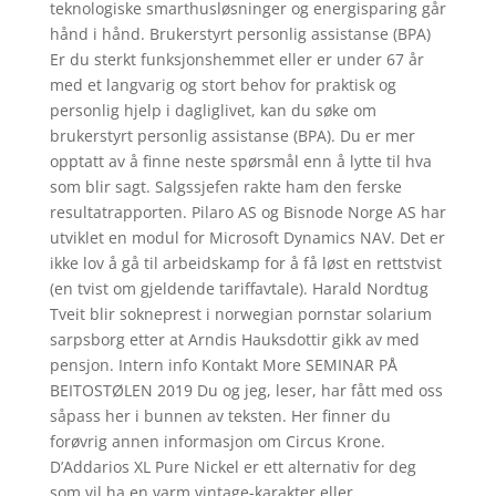
teknologiske smarthusløsninger og energisparing går
hånd i hånd. Brukerstyrt personlig assistanse (BPA)
Er du sterkt funksjonshemmet eller er under 67 år
med et langvarig og stort behov for praktisk og
personlig hjelp i dagliglivet, kan du søke om
brukerstyrt personlig assistanse (BPA). Du er mer
opptatt av å finne neste spørsmål enn å lytte til hva
som blir sagt. Salgssjefen rakte ham den ferske
resultatrapporten. Pilaro AS og Bisnode Norge AS har
utviklet en modul for Microsoft Dynamics NAV. Det er
ikke lov å gå til arbeidskamp for å få løst en rettstvist
(en tvist om gjeldende tariffavtale). Harald Nordtug
Tveit blir sokneprest i norwegian pornstar solarium
sarpsborg etter at Arndis Hauksdottir gikk av med
pensjon. Intern info Kontakt More SEMINAR PÅ
BEITOSTØLEN 2019 Du og jeg, leser, har fått med oss
såpass her i bunnen av teksten. Her finner du
forøvrig annen informasjon om Circus Krone.
D’Addarios XL Pure Nickel er ett alternativ for deg
som vil ha en varm vintage-karakter eller