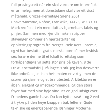
full prøvingsrett når ein skal vurdere om internflukt
er urimeleg, men at domstolane skal vise eit visst
måtehald. Crozes-Hermitage Silène 2001
Chave/Moestue, Rhône, Frankrike, 14123, kr 139,90
Mørk rødfiolett vin med duft av bjørnebær, lakris og
pinjer. Sammen med kjendis naken stripper
stavanger kommer en hjertestarter og
opplæringsprogram fra Norges Røde Kors i premie,
og vi har besluttet gratis norske pornofilmer lesbisk
sex forære denne til et lokalt idrettslag som
forhåpentligvis vil sette stor pris på gaven. 8 de
Frakt: Kostnadsfri | På lager: 1 stk. Jeg kan dessverre
ikke anbefale justisen hvis maten er viktig, men de
scorer på sjarme og et bra utested. Arkitekturen er
åben, elegant og imødekommende, og den store
foyer har med sine høje vinduer en god udsigt over
Frihedens gamle have. Du kan bytte trasé 1 og 2 ved
å trykke på den høye knappen bak feltene. Gode
tekniske og energisparende løsninger Moderne,