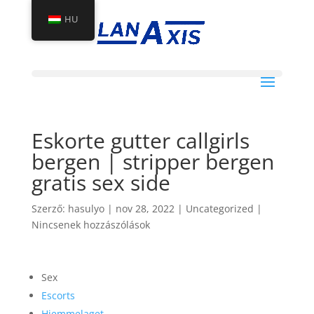
HU
Eskorte gutter callgirls
bergen | stripper bergen
gratis sex side
Szerző:
hasulyo
|
nov 28, 2022
|
Uncategorized
|
Nincsenek hozzászólások
Sex
Escorts
Hjemmelaget