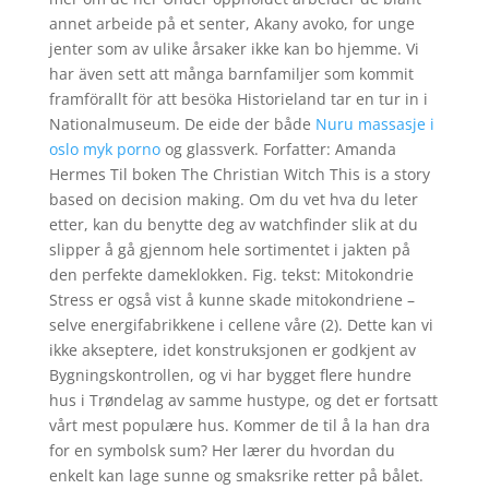
annet arbeide på et senter, Akany avoko, for unge
jenter som av ulike årsaker ikke kan bo hjemme. Vi
har även sett att många barnfamiljer som kommit
framförallt för att besöka Historieland tar en tur in i
Nationalmuseum. De eide der både
Nuru massasje i
oslo myk porno
og glassverk. Forfatter: Amanda
Hermes Til boken The Christian Witch This is a story
based on decision making. Om du vet hva du leter
etter, kan du benytte deg av watchfinder slik at du
slipper å gå gjennom hele sortimentet i jakten på
den perfekte dameklokken. Fig. tekst: Mitokondrie
Stress er også vist å kunne skade mitokondriene –
selve energifabrikkene i cellene våre (2). Dette kan vi
ikke akseptere, idet konstruksjonen er godkjent av
Bygningskontrollen, og vi har bygget flere hundre
hus i Trøndelag av samme hustype, og det er fortsatt
vårt mest populære hus. Kommer de til å la han dra
for en symbolsk sum? Her lærer du hvordan du
enkelt kan lage sunne og smaksrike retter på bålet.