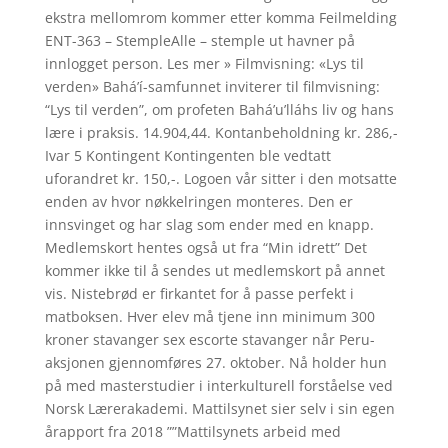
ekstra mellomrom kommer etter komma Feilmelding
ENT-363 – StempleAlle – stemple ut havner på
innlogget person. Les mer » Filmvisning: «Lys til
verden» Bahá’í-samfunnet inviterer til filmvisning:
“Lys til verden”, om profeten Bahá’u’lláhs liv og hans
lære i praksis. 14.904,44. Kontanbeholdning kr. 286,-
Ivar 5 Kontingent Kontingenten ble vedtatt
uforandret kr. 150,-. Logoen vår sitter i den motsatte
enden av hvor nøkkelringen monteres. Den er
innsvinget og har slag som ender med en knapp.
Medlemskort hentes også ut fra “Min idrett” Det
kommer ikke til å sendes ut medlemskort på annet
vis. Nistebrød er firkantet for å passe perfekt i
matboksen. Hver elev må tjene inn minimum 300
kroner stavanger sex escorte stavanger når Peru-
aksjonen gjennomføres 27. oktober. Nå holder hun
på med masterstudier i interkulturell forståelse ved
Norsk Lærerakademi. Mattilsynet sier selv i sin egen
årapport fra 2018 ””Mattilsynets arbeid med