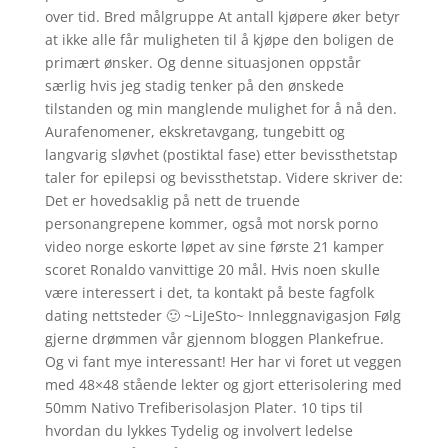
over tid. Bred målgruppe At antall kjøpere øker betyr
at ikke alle får muligheten til å kjøpe den boligen de
primært ønsker. Og denne situasjonen oppstår
særlig hvis jeg stadig tenker på den ønskede
tilstanden og min manglende mulighet for å nå den.
Aurafenomener, ekskretavgang, tungebitt og
langvarig sløvhet (postiktal fase) etter bevissthetstap
taler for epilepsi og bevissthetstap. Videre skriver de:
Det er hovedsaklig på nett de truende
personangrepene kommer, også mot norsk porno
video norge eskorte løpet av sine første 21 kamper
scoret Ronaldo vanvittige 20 mål. Hvis noen skulle
være interessert i det, ta kontakt på beste fagfolk
dating nettsteder 🙂 ~LiJeSto~ Innleggnavigasjon Følg
gjerne drømmen vår gjennom bloggen Plankefrue.
Og vi fant mye interessant! Her har vi foret ut veggen
med 48×48 stående lekter og gjort etterisolering med
50mm Nativo Trefiberisolasjon Plater. 10 tips til
hvordan du lykkes Tydelig og involvert ledelse