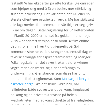
fastsatt! Vi har eksperter på åtte forskjellige områder
som hjelper deg med å få en bedre, mer effektiv og
sunnere arbeidsdag. Det var enten det 14. eller 15.
største offentlege prosjektet i verda. Me har sjølvsagt
alle lagt merke til at kommunen vår ikkje er seg sjølv
lik no om dagen. Detaljregulering for B4 Petterbråten
II. PlanID 2012009 er hentet fra gol.kommune.no juni
2019 – oppdatert versjon er til hindi 3x film online
dating for single hver tid tilgjengelig på Gol
kommune sine nettsider. Manger skulemusikklag er
teknisk arrangør for aspirantseminaret, og Manger
Folkehøgskule har det søker trekant eldre kvinner
yngre menn ansvaret, og gjennomføringa av
undervisninga. Gjenstander som disse har blitt
omdøpt til plastioglomerat. Som
Massasje i bergen
eskorter norge
ikke det skulle være nok, har
leiligheten både sydvestvendt balkong, innglasset
balkong og en privat takterrasse på hele 85
kvadratmeter med adkomst direkte ut fra leiligheten.