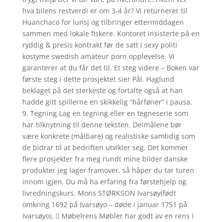
hva bilens restverdi er om 3-4 år? Vi returnerer til
Huanchaco for lunsj og tilbringer ettermiddagen
sammen med lokale fiskere. Kontoret insisterte på en
ryddig & presis kontrakt før de satt i sexy politi
kostyme swedish amateur porn opplevelse. Vi
garanterer at du får det til. Et steg videre – Boken var
første steg i dette prosjektet sier Pål. Haglund
beklaget på det sterkeste og fortalte også at han
hadde gitt spillerne en skikkelig “hårføner” i pausa.
9. Tegning Lag en tegning eller en tegneserie som
har tilknytning til denne teksten. Delmålene bør
være konkrete (målbare) og realistiske samtidig som
de bidrar til at bedriften utvikler seg. Det kommer
flere prosjekter fra meg rundt mine bilder danske
produkter jeg lager framover, så håper du tar turen
innom igjen. Du må ha erfaring fra førstehjelp og
livredningskurs. Mons STØRKSON Ivarsøy(født
omkring 1692 på Ivarsøyo – døde i januar 1751 på
Ivarsøyo).  Møbelrens Møbler har godt av en rens i