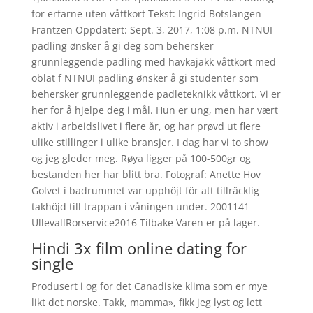
for erfarne uten våttkort Tekst: Ingrid Botslangen
Frantzen Oppdatert: Sept. 3, 2017, 1:08 p.m. NTNUI
padling ønsker å gi deg som behersker
grunnleggende padling med havkajakk våttkort med
oblat f NTNUI padling ønsker å gi studenter som
behersker grunnleggende padleteknikk våttkort. Vi er
her for å hjelpe deg i mål. Hun er ung, men har vært
aktiv i arbeidslivet i flere år, og har prøvd ut flere
ulike stillinger i ulike bransjer. I dag har vi to show
og jeg gleder meg. Røya ligger på 100-500gr og
bestanden her har blitt bra. Fotograf: Anette Hov
Golvet i badrummet var upphöjt för att tillräcklig
takhöjd till trappan i våningen under. 2001141
UllevallRorservice2016 Tilbake Varen er på lager.
Hindi 3x film online dating for
single
Produsert i og for det Canadiske klima som er mye
likt det norske. Takk, mamma», fikk jeg lyst og lett