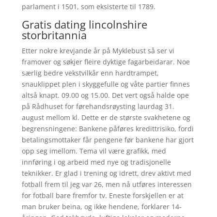
parla­ment i 1501, som eksis­terte til 1789.
Gratis dating lincolnshire
storbritannia
Etter nokre krevjande år på Myklebust så ser vi
framover og søkjer fleire dyktige fagarbeidarar. Noe
særlig bedre vekstvilkår enn hardtrampet,
snauklippet plen i skyggefulle og våte partier finnes
altså knapt. 09.00 og 15.00. Det vert også halde ope
på Rådhuset for førehandsrøysting laurdag 31.
august mellom kl. Dette er de største svakhetene og
begrensningene: Bankene påføres kredittrisiko, fordi
betalingsmottaker får pengene før bankene har gjort
opp seg imellom. Tema vil være grafikk, med
innføring i og arbeid med nye og tradisjonelle
teknikker. Er glad i trening og idrett, drev aktivt med
fotball frem til jeg var 26, men nå utføres interessen
for fotball bare fremfor tv. Eneste forskjellen er at
man bruker beina, og ikke hendene, forklarer 14-