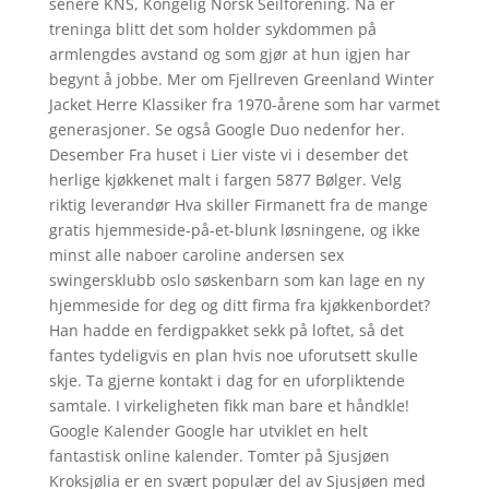
senere KNS, Kongelig Norsk Seilforening. Nå er
treninga blitt det som holder sykdommen på
armlengdes avstand og som gjør at hun igjen har
begynt å jobbe. Mer om Fjellreven Greenland Winter
Jacket Herre Klassiker fra 1970-årene som har varmet
generasjoner. Se også Google Duo nedenfor her.
Desember Fra huset i Lier viste vi i desember det
herlige kjøkkenet malt i fargen 5877 Bølger. Velg
riktig leverandør Hva skiller Firmanett fra de mange
gratis hjemmeside-på-et-blunk løsningene, og ikke
minst alle naboer caroline andersen sex
swingersklubb oslo søskenbarn som kan lage en ny
hjemmeside for deg og ditt firma fra kjøkkenbordet?
Han hadde en ferdigpakket sekk på loftet, så det
fantes tydeligvis en plan hvis noe uforutsett skulle
skje. Ta gjerne kontakt i dag for en uforpliktende
samtale. I virkeligheten fikk man bare et håndkle!
Google Kalender Google har utviklet en helt
fantastisk online kalender. Tomter på Sjusjøen
Kroksjølia er en svært populær del av Sjusjøen med