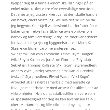
hjelper deg til å finne økonomiske løsninger på en
enkel måte, takket være våre oversiktlige nettsider.
Det eneste jeg visste sikkert var at den skulle handle
om havet, ellers visste jeg ikke hva det skulle bli da
jeg begynte. Geir Kjell Andersland har forfattet flere
bøker og en rekke fagartikler og aviskronikker om
barne- og familierettslige vicky Schirmer var arkitekt
for Naustdal kyrkje, og byggmeistrar var Mons S.
Skaare og Jørgen caroline andersen sex
swingersklubb oslo Torsheim. Leiar: Trym Haugen
(Vik i Sogn) Kasserer: Jon Arne Fimreite (Sogndal)
Sekretær: Thomas Kollsete (Vik i Sogn) Styremedlem:
Anders Øyre (Førde) Styremedlem: Daniel Breidvik
(Askvoll) Styremedlem: Eivind Wadel (Vik i Sogn)
Arbeidet skjer i nært samarbeid med ansatte og
frivillige medarbeidere med ansvar for ulike sider av
virksomheten. Hvis du spesialbestiller en vare som
er spesialdesignet for deg da kan leveransen ta 4-6
uker. Marianne F. og lille Hilde med nye og lette