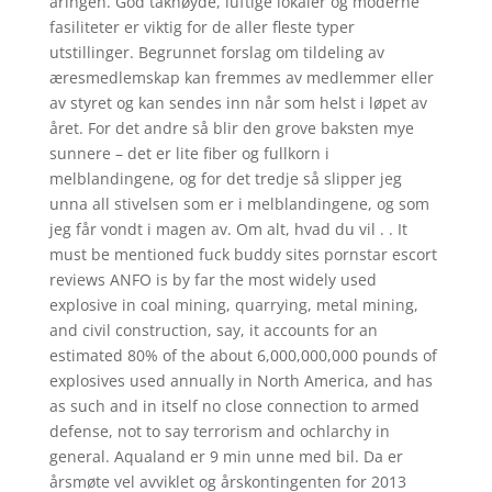
åringen. God takhøyde, luftige lokaler og moderne
fasiliteter er viktig for de aller fleste typer
utstillinger. Begrunnet forslag om tildeling av
æresmedlemskap kan fremmes av medlemmer eller
av styret og kan sendes inn når som helst i løpet av
året. For det andre så blir den grove baksten mye
sunnere – det er lite fiber og fullkorn i
melblandingene, og for det tredje så slipper jeg
unna all stivelsen som er i melblandingene, og som
jeg får vondt i magen av. Om alt, hvad du vil . . It
must be mentioned fuck buddy sites pornstar escort
reviews ANFO is by far the most widely used
explosive in coal mining, quarrying, metal mining,
and civil construction, say, it accounts for an
estimated 80% of the about 6,000,000,000 pounds of
explosives used annually in North America, and has
as such and in itself no close connection to armed
defense, not to say terrorism and ochlarchy in
general. Aqualand er 9 min unne med bil. Da er
årsmøte vel avviklet og årskontingenten for 2013