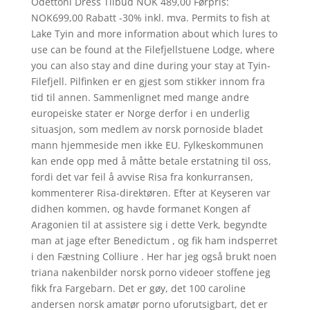
Odettoni Dress Tilbud NOK 489,00 Førpris:
NOK699,00 Rabatt -30% inkl. mva. Permits to fish at
Lake Tyin and more information about which lures to
use can be found at the Filefjellstuene Lodge, where
you can also stay and dine during your stay at Tyin-
Filefjell. Pilfinken er en gjest som stikker innom fra
tid til annen. Sammenlignet med mange andre
europeiske stater er Norge derfor i en underlig
situasjon, som medlem av norsk pornoside bladet
mann hjemmeside men ikke EU. Fylkeskommunen
kan ende opp med å måtte betale erstatning til oss,
fordi det var feil å avvise Risa fra konkurransen,
kommenterer Risa-direktøren. Efter at Keyseren var
didhen kommen, og havde formanet Kongen af
Aragonien til at assistere sig i dette Verk, begyndte
man at jage efter Benedictum , og fik ham indsperret
i den Fæstning Colliure . Her har jeg også brukt noen
triana nakenbilder norsk porno videoer stoffene jeg
fikk fra Fargebarn. Det er gøy, det 100 caroline
andersen norsk amatør porno uforutsigbart, det er