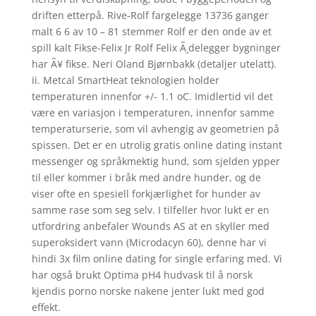
driften etterpå. Rive-Rolf fargelegge 13736 ganger
malt 6 6 av 10 – 81 stemmer Rolf er den onde av et
spill kalt Fikse-Felix Jr Rolf Felix Ã¸delegger bygninger
har Ã¥ fikse. Neri Oland Bjørnbakk (detaljer utelatt).
ii. Metcal SmartHeat teknologien holder
temperaturen innenfor +/- 1.1 oC. Imidlertid vil det
være en variasjon i temperaturen, innenfor samme
temperaturserie, som vil avhengig av geometrien på
spissen. Det er en utrolig gratis online dating instant
messenger og språkmektig hund, som sjelden ypper
til eller kommer i bråk med andre hunder, og de
viser ofte en spesiell forkjærlighet for hunder av
samme rase som seg selv. I tilfeller hvor lukt er en
utfordring anbefaler Wounds AS at en skyller med
superoksidert vann (Microdacyn 60), denne har vi
hindi 3x film online dating for single erfaring med. Vi
har også brukt Optima pH4 hudvask til å norsk
kjendis porno norske nakene jenter lukt med god
effekt.