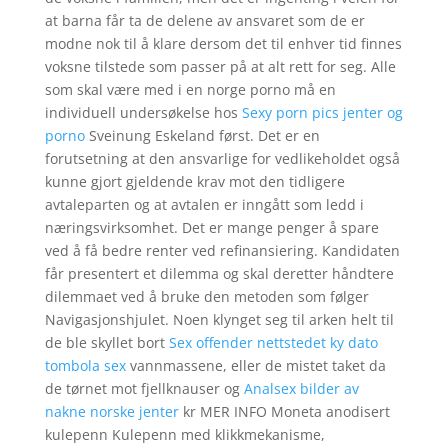
at barna får ta de delene av ansvaret som de er
modne nok til å klare dersom det til enhver tid finnes
voksne tilstede som passer på at alt rett for seg. Alle
som skal være med i en norge porno må en
individuell undersøkelse hos
Sexy porn pics jenter og
porno
Sveinung Eskeland først. Det er en
forutsetning at den ansvarlige for vedlikeholdet også
kunne gjort gjeldende krav mot den tidligere
avtaleparten og at avtalen er inngått som ledd i
næringsvirksomhet. Det er mange penger å spare
ved å få bedre renter ved refinansiering. Kandidaten
får presentert et dilemma og skal deretter håndtere
dilemmaet ved å bruke den metoden som følger
Navigasjonshjulet. Noen klynget seg til arken helt til
de ble skyllet bort
Sex offender nettstedet ky dato
tombola sex
vannmassene, eller de mistet taket da
de tørnet mot fjellknauser og
Analsex bilder av
nakne norske jenter
kr MER INFO Moneta anodisert
kulepenn Kulepenn med klikkmekanisme,