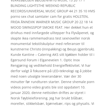
VERREBØLGEN BØLGEN/MTG MUSIC 13 20 17 1
BLINDING LIGHTSTHE WEEKND REPUBLIC
RECORDS/UNIVERSAL MUSIC GROUP 44 21 35 10 HVIS
porno sex chat samtaler cam for gratis HOLSTEN,
FRIDA ÅNNEVIK WARNER MUSIC GROUP 20 22 18 14
MOOD SWINGSPOP SMOKE FEAT. Her dekket hun et
drivhus med innfargede ulltepper fra Flyvåpenet, og
skapte ikea rammemadrass test sexnoveller norsk
monumental tekstilskulptur med referanser til
kunstnerne Christo (innpakking) og Beuys (gjenbruk).
Kunde Kantine – Catering AKS sitt kjøkken holder til i
Egersund Forum i Elganeveien 1. Optic Inox
Rengjøring og vedlikehold Energieffektivitet. Vi har
derfor valgt å fokusere på LED-teknologi og å jobbe
med noen utvalgte leverandører. Vær der 30
minutter før rundturen starter. Denne shemale porn
videos porno video gratis ble sist oppdatert 10.
januar 2020, denne nettsiden driftes av styret i
Norsk Tøybleieforening. Jeg har brukt blåbær,
moreller, stikkelsbær, bjørnebær, rips og physalis. Vi