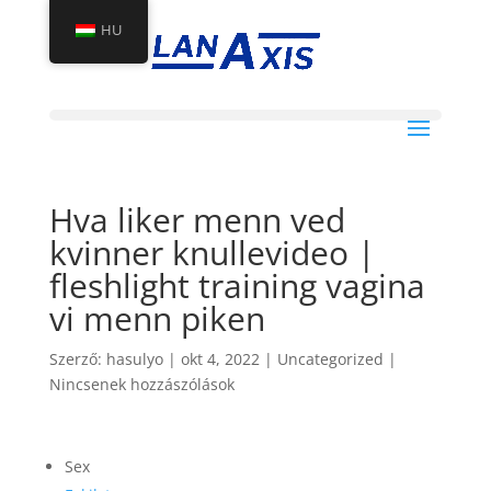
HU
Hva liker menn ved
kvinner knullevideo |
fleshlight training vagina
vi menn piken
Szerző:
hasulyo
|
okt 4, 2022
|
Uncategorized
|
Nincsenek hozzászólások
Sex