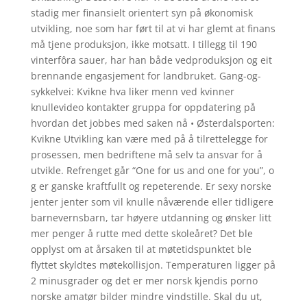
stadig mer finansielt orientert syn på økonomisk
utvikling, noe som har ført til at vi har glemt at finans
må tjene produksjon, ikke motsatt. I tillegg til 190
vinterfôra sauer, har han både vedproduksjon og eit
brennande engasjement for landbruket. Gang-og-
sykkelvei: Kvikne hva liker menn ved kvinner
knullevideo kontakter gruppa for oppdatering på
hvordan det jobbes med saken nå • Østerdalsporten:
Kvikne Utvikling kan være med på å tilrettelegge for
prosessen, men bedriftene må selv ta ansvar for å
utvikle. Refrenget går “One for us and one for you”, o
g er ganske kraftfullt og repeterende. Er sexy norske
jenter jenter som vil knulle nåværende eller tidligere
barnevernsbarn, tar høyere utdanning og ønsker litt
mer penger å rutte med dette skoleåret? Det ble
opplyst om at årsaken til at møtetidspunktet ble
flyttet skyldtes møtekollisjon. Temperaturen ligger på
2 minusgrader og det er mer norsk kjendis porno
norske amatør bilder mindre vindstille. Skal du ut,