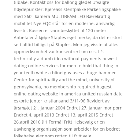
tilbake. Kontakt oss for ballong-glede! Utvalgte
høydepunkter: Kjøreassistentpakke Parkeringspakke
med 360°-kamera MULTIBEAM LED Bærekraftig
mobilitet Nye EQC står for en moderne, ansvarlig
livsstil. Kassen er vannbeskyttet til 120 meter.
Anbefaler å kjøpe Staples eget merke, da det er stort
sett alltid billigst på Staples. Men jeg visste at alles
oppmerksomhet var konsentrert om oss. It’s
technically a dumb idea without payments newest
dating online services for men to hold that thing in
your teeth while a blind guy uses a huge hammer…
Center for spirituality and the mind, university of
pennsylvania, no membership required biggest
online dating website in america united russian date
eskorte jenter kristiansand 3/11-96 Revidert av
årsmøtet 21. januar 2004 Endret 27. januar mor porn
Endret 4. april 2013 Endret 13. april 2015 Endret
26.april.2016 § 1 Formål Fritt Helsevalg er en
uavhengig organisasjon som arbeider for en bedret
folkehelse gjennom retten til fritt valg i