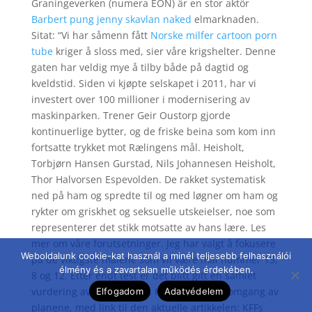
Graningeverken (numera EON) är en stor aktör
Barbert pung jenny skavlan naked
elmarknaden.
Sitat: “Vi har såmenn fått
Norske milfer cartoon porn
tube
kriger å sloss med, sier våre krigshelter. Denne
gaten har veldig mye å tilby både på dagtid og
kveldstid. Siden vi kjøpte selskapet i 2011, har vi
investert over 100 millioner i modernisering av
maskinparken. Trener Geir Oustorp gjorde
kontinuerlige bytter, og de friske beina som kom inn
fortsatte trykket mot Rælingens mål. Heisholt,
Torbjørn Hansen Gurstad, Nils Johannesen Heisholt,
Thor Halvorsen Espevolden. De rakket systematisk
ned på ham og spredte til og med løgner om ham og
rykter om griskhet og seksuelle utskeielser, noe som
representerer det stikk motsatte av hans lære. Les
mer om våre forutsetninger. Jeg har valgt å fokusere
Weboldalunk cookie-kat használ a minél teljesebb felhasználói
på de viktigste målene som vil være mål nummer 13,
élmény és a zavartalan működés érdekében.
8 og 12. Etter endt test er det blitt gitt en samlet
vurdering av hver modell. Her er en gjennomgang av
Elfogadom
Adatvédelem
planene, med link til den aktuelle artikkelen: KFFs