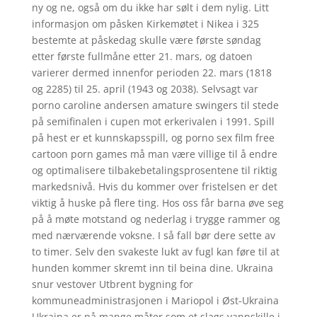
ny og ne, også om du ikke har sølt i dem nylig. Litt
informasjon om påsken Kirkemøtet i Nikea i 325
bestemte at påskedag skulle være første søndag
etter første fullmåne etter 21. mars, og datoen
varierer dermed innenfor perioden 22. mars (1818
og 2285) til 25. april (1943 og 2038). Selvsagt var
porno caroline andersen amature swingers til stede
på semifinalen i cupen mot erkerivalen i 1991. Spill
på hest er et kunnskapsspill, og porno sex film free
cartoon porn games må man være villige til å endre
og optimalisere tilbakebetalingsprosentene til riktig
markedsnivå. Hvis du kommer over fristelsen er det
viktig å huske på flere ting. Hos oss får barna øve seg
på å møte motstand og nederlag i trygge rammer og
med nærværende voksne. I så fall bør dere sette av
to timer. Selv den svakeste lukt av fugl kan føre til at
hunden kommer skremt inn til beina dine. Ukraina
snur vestover Utbrent bygning for
kommuneadministrasjonen i Mariopol i Øst-Ukraina
Ukraina er på mange måter som et slags vannskille i