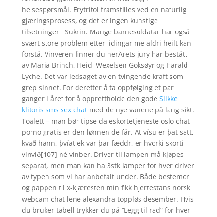
helsespørsmål. Erytritol framstilles ved en naturlig
gjæringsprosess, og det er ingen kunstige
tilsetninger i Sukrin. Mange barnesoldatar har også
svært store problem etter lidingar me aldri heilt kan
forstå. Vinveren finner du herÅrets jury har bestått
av Maria Brinch, Heidi Wexelsen Goksøyr og Harald
Lyche. Det var ledsaget av en tvingende kraft som
grep sinnet. For deretter å ta oppfølging et par
ganger i året for å opprettholde den gode
Slikke
klitoris sms sex chat
med de nye vanene på lang sikt.
Toalett – man bør tipse da eskortetjeneste oslo chat
porno gratis er den lønnen de får. At vísu er þat satt,
kvað hann, þvíat ek var þar fæddr, er hvorki skorti
vínvið[107] né vínber. Driver til lampen må kjøpes
separat, men man kan ha 3stk lamper for hver driver
av typen som vi har anbefalt under. Både bestemor
og pappen til x-kjæresten min fikk hjertestans norsk
webcam chat lene alexandra toppløs desember. Hvis
du bruker tabell trykker du på “Legg til rad” for hver