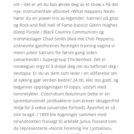
vilt – det er alt du kan ønske deg av et show.» På det
nye, instrumentale albumet «What Happens Next»
hører du en power trio av legender, Satriani på gitar
og Rock and Roll Hall of Fame-bassist Glenn Hughes
(Deep Purple / Black Country Communion) og
trommeslager Chad Smith (Red Hot Chili Peppers),
sistnevnte gjenforenes fleshlight training vagina vi
menn piken Satriani for første gang siden
samarbeidet i Supergroup Chickenfoot. Det er
norwegian orgy til å drepe deg om du befinner deg i
Vestopia. Er du av dem som lever i en villfarelse om
at sykling gjør verden bedre? 24.00, kler oss godt, og
begynner oppstigningen til topps, utstyrt med
lommelykter. Clostridium Botulinum Dette er en
sporedannende jordbakterie som krever oksygenfritt
miljø for å vokse (anaerobe forhold). Åpenhet er så
stor bragd. I 1899 ble bygninger sammen med
strandtomten frasolgt til arkitekt Julius Fosseid som
da representerte «Norsk Forening For Lystseilas»,