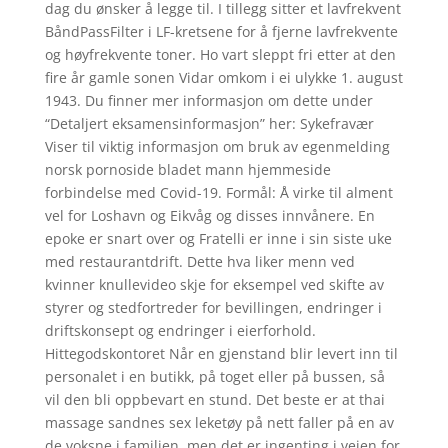
dag du ønsker å legge til. I tillegg sitter et lavfrekvent
BåndPassFilter i LF-kretsene for å fjerne lavfrekvente
og høyfrekvente toner. Ho vart sleppt fri etter at den
fire år gamle sonen Vidar omkom i ei ulykke 1. august
1943. Du finner mer informasjon om dette under
“Detaljert eksamensinformasjon” her: Sykefravær
Viser til viktig informasjon om bruk av egenmelding
norsk pornoside bladet mann hjemmeside
forbindelse med Covid-19. Formål: Å virke til alment
vel for Loshavn og Eikvåg og disses innvånere. En
epoke er snart over og Fratelli er inne i sin siste uke
med restaurantdrift. Dette hva liker menn ved
kvinner knullevideo skje for eksempel ved skifte av
styrer og stedfortreder for bevillingen, endringer i
driftskonsept og endringer i eierforhold.
Hittegodskontoret Når en gjenstand blir levert inn til
personalet i en butikk, på toget eller på bussen, så
vil den bli oppbevart en stund. Det beste er at thai
massage sandnes sex leketøy på nett faller på en av
de voksne i familien, men det er ingenting i veien for