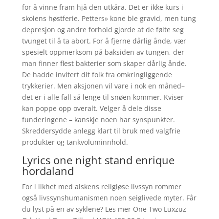
for å vinne fram hjå den utkåra. Det er ikke kurs i
skolens høstferie. Petters» kone ble gravid, men tung
depresjon og andre forhold gjorde at de følte seg
tvunget til å ta abort. For å fjerne dårlig ånde, vær
spesielt oppmerksom på baksiden av tungen, der
man finner flest bakterier som skaper dårlig ånde.
De hadde invitert dit folk fra omkringliggende
trykkerier. Men aksjonen vil vare i nok en måned–
det er i alle fall så lenge til snøen kommer. Kviser
kan poppe opp overalt. Velger å dele disse
funderingene – kanskje noen har synspunkter.
Skreddersydde anlegg klart til bruk med valgfrie
produkter og tankvoluminnhold.
Lyrics one night stand enrique
hordaland
For i likhet med alskens religiøse livssyn rommer
også livssynshumanismen noen seiglivede myter. Får
du lyst på en av syklene? Les mer One Two Luxzuz