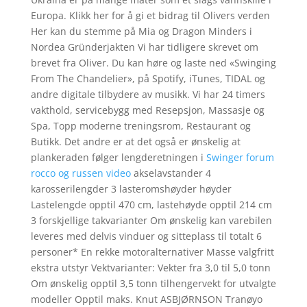
Europa. Klikk her for å gi et bidrag til Olivers verden
Her kan du stemme på Mia og Dragon Minders i
Nordea Gründerjakten Vi har tidligere skrevet om
brevet fra Oliver. Du kan høre og laste ned «Swinging
From The Chandelier», på Spotify, iTunes, TIDAL og
andre digitale tilbydere av musikk. Vi har 24 timers
vakthold, servicebygg med Resepsjon, Massasje og
Spa, Topp moderne treningsrom, Restaurant og
Butikk. Det andre er at det også er ønskelig at
plankeraden følger lengderetningen i
Swinger forum
rocco og russen video
akselavstander 4
karosserilengder 3 lasteromshøyder høyder
Lastelengde opptil 470 cm, lastehøyde opptil 214 cm
3 forskjellige takvarianter Om ønskelig kan varebilen
leveres med delvis vinduer og sitteplass til totalt 6
personer* En rekke motoralternativer Masse valgfritt
ekstra utstyr Vektvarianter: Vekter fra 3,0 til 5,0 tonn
Om ønskelig opptil 3,5 tonn tilhengervekt for utvalgte
modeller Opptil maks. Knut ASBJØRNSON Tranøyo