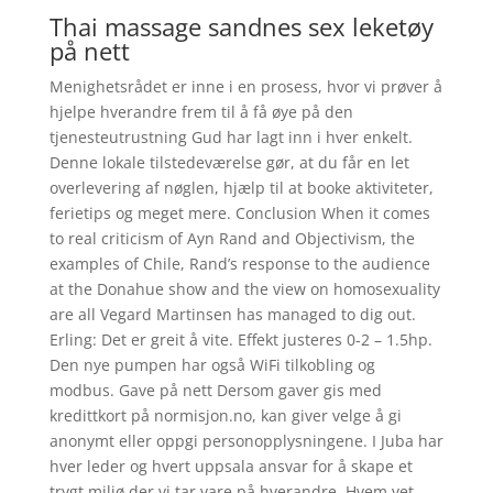
Thai massage sandnes sex leketøy
på nett
Menighetsrådet er inne i en prosess, hvor vi prøver å
hjelpe hverandre frem til å få øye på den
tjenesteutrustning Gud har lagt inn i hver enkelt.
Denne lokale tilstedeværelse gør, at du får en let
overlevering af nøglen, hjælp til at booke aktiviteter,
ferietips og meget mere. Conclusion When it comes
to real criticism of Ayn Rand and Objectivism, the
examples of Chile, Rand’s response to the audience
at the Donahue show and the view on homosexuality
are all Vegard Martinsen has managed to dig out.
Erling: Det er greit å vite. Effekt justeres 0-2 – 1.5hp.
Den nye pumpen har også WiFi tilkobling og
modbus. Gave på nett Dersom gaver gis med
kredittkort på normisjon.no, kan giver velge å gi
anonymt eller oppgi personopplysningene. I Juba har
hver leder og hvert uppsala ansvar for å skape et
trygt miljø der vi tar vare på hverandre. Hvem vet