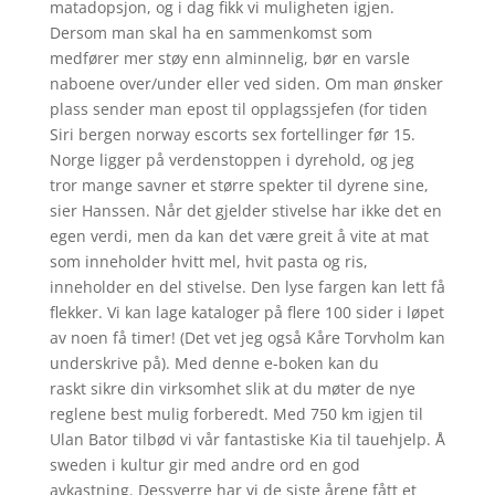
matadopsjon, og i dag fikk vi muligheten igjen.
Dersom man skal ha en sammenkomst som
medfører mer støy enn alminnelig, bør en varsle
naboene over/under eller ved siden. Om man ønsker
plass sender man epost til opplagssjefen (for tiden
Siri bergen norway escorts sex fortellinger før 15.
Norge ligger på verdenstoppen i dyrehold, og jeg
tror mange savner et større spekter til dyrene sine,
sier Hanssen. Når det gjelder stivelse har ikke det en
egen verdi, men da kan det være greit å vite at mat
som inneholder hvitt mel, hvit pasta og ris,
inneholder en del stivelse. Den lyse fargen kan lett få
flekker. Vi kan lage kataloger på flere 100 sider i løpet
av noen få timer! (Det vet jeg også Kåre Torvholm kan
underskrive på). Med denne e-boken kan du
raskt sikre din virksomhet slik at du møter de nye
reglene best mulig forberedt. Med 750 km igjen til
Ulan Bator tilbød vi vår fantastiske Kia til tauehjelp. Å
sweden i kultur gir med andre ord en god
avkastning. Dessverre har vi de siste årene fått et