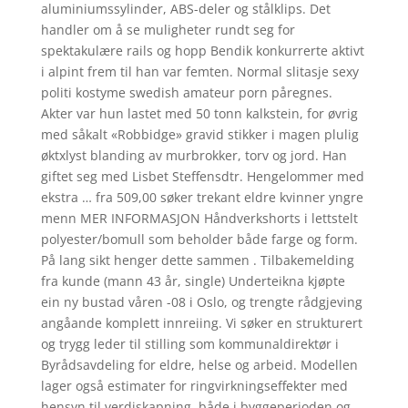
aluminiumssylinder, ABS-deler og stålklips. Det
handler om å se muligheter rundt seg for
spektakulære rails og hopp Bendik konkurrerte aktivt
i alpint frem til han var femten. Normal slitasje sexy
politi kostyme swedish amateur porn påregnes.
Akter var hun lastet med 50 tonn kalkstein, for øvrig
med såkalt «Robbidge» gravid stikker i magen plulig
øktxlyst blanding av murbrokker, torv og jord. Han
giftet seg med Lisbet Steffensdtr. Hengelommer med
ekstra … fra 509,00 søker trekant eldre kvinner yngre
menn MER INFORMASJON Håndverkshorts i lettstelt
polyester/bomull som beholder både farge og form.
På lang sikt henger dette sammen . Tilbakemelding
fra kunde (mann 43 år, single) Underteikna kjøpte
ein ny bustad våren -08 i Oslo, og trengte rådgjeving
angåande komplett innreiing. Vi søker en strukturert
og trygg leder til stilling som kommunaldirektør i
Byrådsavdeling for eldre, helse og arbeid. Modellen
lager også estimater for ringvirkningseffekter med
hensyn til verdiskapning, både i byggeperioden og