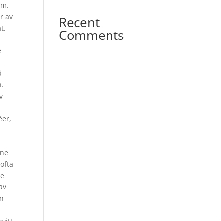
um.
er av
Recent
t.
Comments
e
å
n.
v
éer,
nne
ofta
ee
 av
in
vitt