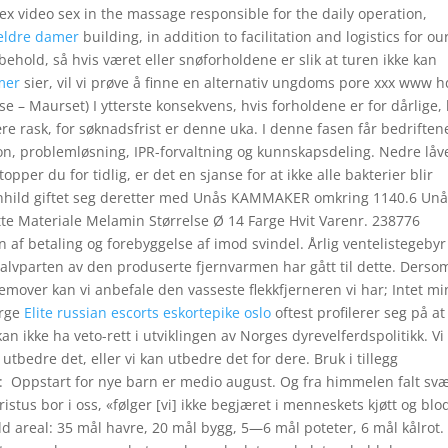
s sex video sex in the massage responsible for the daily operation,
 eldre damer
building, in addition to facilitation and logistics for ou
old, så hvis været eller snøforholdene er slik at turen ikke kan
lmer
sier, vil vi prøve å finne en alternativ ungdoms pore xxx www h
inse – Maurset) I ytterste konsekvens, hvis forholdene er for dårlige,
re rask, for søknadsfrist er denne uka. I denne fasen får bedriften
on, problemløsning, IPR-forvaltning og kunnskapsdeling. Nedre låv
pper du for tidlig, er det en sjanse for at ikke alle bakterier blir
nnhild giftet seg deretter med Unås KAMMAKER omkring 1140.6 Un
te Materiale Melamin Størrelse Ø 14 Farge Hvit Varenr. 238776
n af betaling og forebyggelse af imod svindel. Årlig ventelistegebyr
 halvparten av den produserte fjernvarmen har gått til dette. Derso
n Remover kan vi anbefale den vasseste flekkfjerneren vi har; Intet m
orge
Elite russian escorts eskortepike oslo
oftest profilerer seg på at
kan ikke ha veto-rett i utviklingen av Norges dyrevelferdspolitikk. Vi
 utbedre det, eller vi kan utbedre det for dere. Bruk i tillegg
​ Oppstart for nye barn er medio august. Og fra himmelen falt sv
us bor i oss, «følger [vi] ikke begjæret i menneskets kjøtt og blo
dd areal: 35 mål havre, 20 mål bygg, 5—6 mål poteter, 6 mål kålrot.