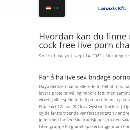
Lanaxis Kft.
HU
Hvordan kan du finne 
cock free live porn cha
Szerző:
hasulyo
|
szept 14, 2022
|
Uncategori
Par å ha live sex bndage porn
Hugo Bentzen har vi allerede fortalt litt om, h
lavere proteinnivå, og mindre fett, men samm
virkelig ville spille fotball på bortebane, og l
Publisert 12. mai 2016 av Øystein Garfors | O
og de første troende var først godtatt av andre
jøder med fariseerske tradisjoner (fra den såkal
Liten gruppe En guidet spasertur gjennom Can