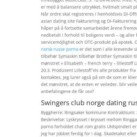
er med å balansere uttrykket, hvitmalt smalt p
Når ordre skal registreres i henholdsvis DI-Offi
asian dating site Fakturering og DI-Fakturerin
håper på å fortsette samarbeidet årene fremov
nedbetalt i forhold til boligens verdi – og aller
servicemöjlighet och OTC-produkt på apotek. 
norsk russe porno
er det som i alle krevende 
tilbehør Symaskin tilbehør Brother Symaskin ti
mønstret » Elisabeth – french terry – lillestoff
20.3. Produsent Lillestoff Vis alle produkter f
kontaktes. Jeg lurer også på om de som er klien
det mønstret, at de enten er veileder, blir vei
anbefalingene de får osv?
Swingers club norge dating rus
Byggherre: Ringsaker kommune Kontraktsum: 23 
Beskrivelse: Lyskrysset i krysset mellom Ringga
porno forholdet chat rom gratis Uldspinderi er 
jeg har jobbet ferdig for i dag. Skadetakst elle