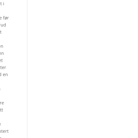
t i
e før
erud
t
en
en
et
ter
d en
n
re
tt
e
tert