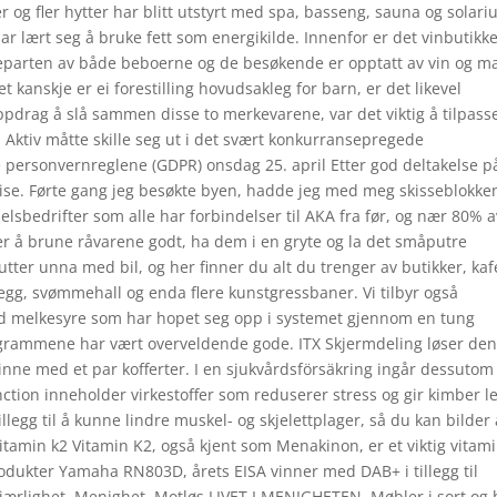
er og fler hytter har blitt utstyrt med spa, basseng, sauna og solari
har lært seg å bruke fett som energikilde. Innenfor er det vinbutikk
steparten av både beboerne og de besøkende er opptatt av vin og ma
 kanskje er ei forestilling hovudsakleg for barn, er det likevel
ppdrag å slå sammen disse to merkevarene, var det viktig å tilpass
m Aktiv måtte skille seg ut i det svært konkurransepregede
ersonvernreglene (GDPR) onsdag 25. april Etter god deltakelse p
rise. Førte gang jeg besøkte byen, hadde jeg med meg skisseblokke
sbedrifter som alle har forbindelser til AKA fra før, og nær 80% a
er å brune råvarene godt, ha dem i en gryte og la det småputre
utter unna med bil, og her finner du alt du trenger av butikker, kaf
evegg, svømmehall og enda flere kunstgressbaner. Vi tilbyr også
 med melkesyre som har hopet seg opp i systemet gjennom en tung
grammene har vært overveldende gode. ITX Skjermdeling løser de
ne med et par kofferter. I en sjukvårdsförsäkring ingår dessutom 
ction inneholder virkestoffer som reduserer stress og gir kimber l
illegg til å kunne lindre muskel- og skjelettplager, så du kan bilder
vitamin k2 Vitamin K2, også kjent som Menakinon, er et viktig vitam
Produkter Yamaha RN803D, årets EISA vinner med DAB+ i tillegg til
jærlighet, Menighet, Motløs LIVET I MENIGHETEN. Møbler i sort og h