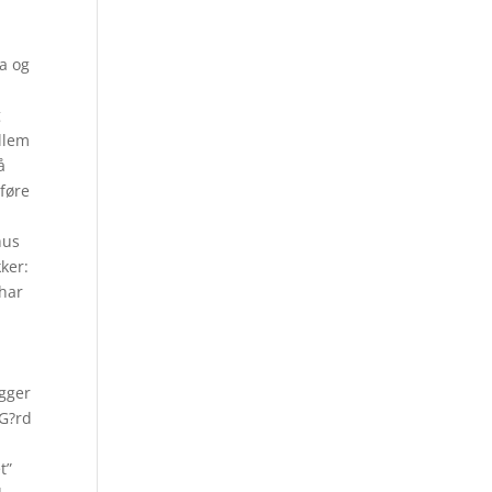
na og
g
llem
å
tføre
hus
kker:
 har
igger
 G?rd
t”