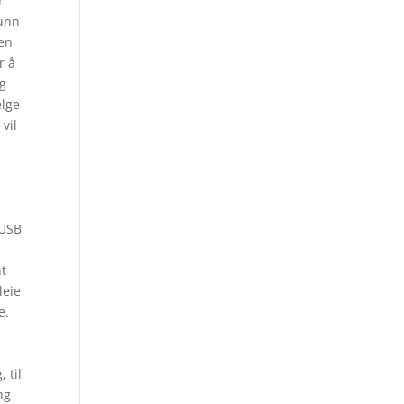
r
sunn
ten
r å
og
elge
vil
 USB
nt
leie
e.
 til
ng