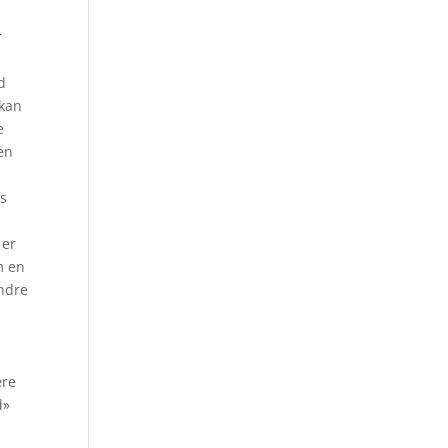
r
d
 kan
e
en
ås
 er
m en
indre
ære
d»