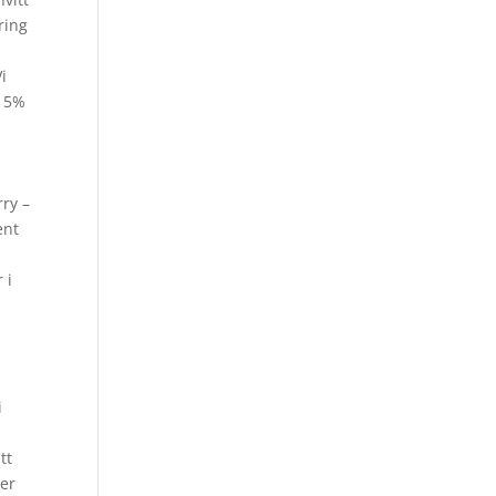
ring
i
 15%
rry –
ent
 i
i
tt
ter