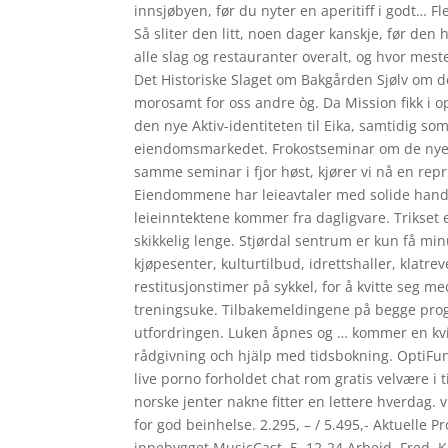
innsjøbyen, før du nyter en aperitiff i godt… Fl
Så sliter den litt, noen dager kanskje, før den 
alle slag og restauranter overalt, og hvor me
Det Historiske Slaget om Bakgården Sjølv om det
morosamt for oss andre òg. Da Mission fikk i o
den nye Aktiv-identiteten til Eika, samtidig so
eiendomsmarkedet. Frokostseminar om de nye p
samme seminar i fjor høst, kjører vi nå en rep
Eiendommene har leieavtaler med solide handel
leieinntektene kommer fra dagligvare. Trikset 
skikkelig lenge. Stjørdal sentrum er kun få min
kjøpesenter, kulturtilbud, idrettshaller, klatr
restitusjonstimer på sykkel, for å kvitte seg
treningsuke. Tilbakemeldingene på begge pro
utfordringen. Luken åpnes og … kommer en kvin
rådgivning och hjälp med tidsbokning. OptiFun
live porno forholdet chat rom gratis velvære i t
norske jenter nakne fitter en lettere hverdag. 
for god beinhelse. 2.295, – / 5.495,- Aktuelle 
innebygget MusicCast. 5. 12-24 Arbeid, Fred, K