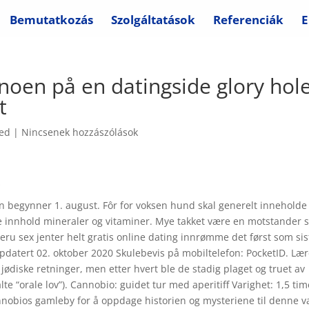
Bemutatkozás
Szolgáltatások
Referenciák
E
noen på en datingside glory hol
t
zed
|
Nincsenek hozzászólások
o
an begynner 1. august. Fôr for voksen hund skal generelt inneholde l
e innhold mineraler og vitaminer. Mye takket være en motstander
a peru sex jenter helt gratis online dating innrømme det først som sis
ppdatert 02. oktober 2020 Skulebevis på mobiltelefon: PocketID. Læ
 jødiske retninger, men etter hvert ble de stadig plaget og truet av
te “orale lov”). Cannobio: guidet tur med aperitiff Varighet: 1,5 tim
nobios gamleby for å oppdage historien og mysteriene til denne v