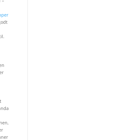
 –
pper
godt
il.
 en
er
t
handa
r
onen,
er
enner