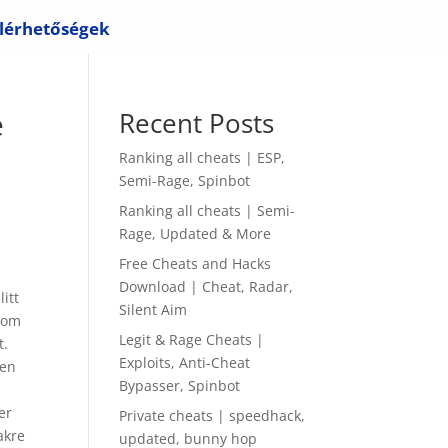
lérhetőségek
e
Recent Posts
Ranking all cheats | ESP,
Semi-Rage, Spinbot
Ranking all cheats | Semi-
Rage, Updated & More
Free Cheats and Hacks
Download | Cheat, Radar,
itt
Silent Aim
 som
Legit & Rage Cheats |
t.
Exploits, Anti-Cheat
ren
Bypasser, Spinbot
er
Private cheats | speedhack,
akre
updated, bunny hop