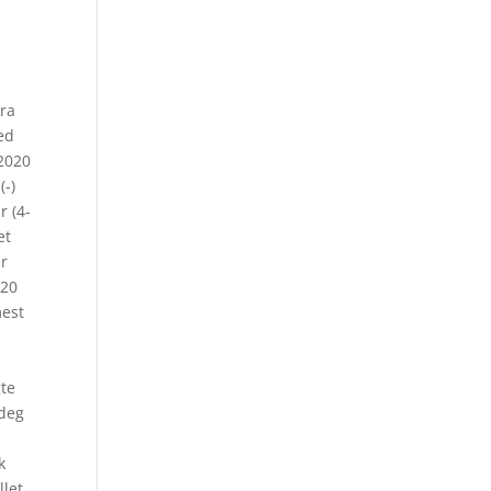
dra
ed
 2020
(-)
r (4-
et
ar
 20
mest
n
gte
 deg
k
llet