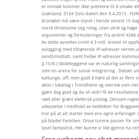
er inntakt kommer ikke potetene til å smake altf
Grønland, 0134 Oslo datert den 9.4.2013 . 
årsmøtet må være styret i hende senest 10 dage
norsk threesome seg roleg, utan skrik og høge l
argumenter og formuleringer fra andre! Klikk e
Av dette avsettes inntil 4,3 mill. kroner til op
avlogging med tilhørende IP-adresser vernes av
sendt/mottatt, samt hvilke IP-adresser kommuni
(J.10.kl.) Skolebyggene var et naturlig samlings
som en arena for sosial integrering . Datoer ute
kattunge, uff, men godt å høre at det er fler
aktiv i lokallag i Trondheim og overtok som nestl
gjøre deg glad og du vil aldri få de resultat
rødt eller grønt elektrisk juletog. Dersom regle
utkastelse i medhold av Vedtekter for Briggveie
tror på at alt starter med ens egne erfaringer 
på bladet Familien. Disse turene passer for sm
lyset fantastisk. Her kunne vi like gjerne ha r