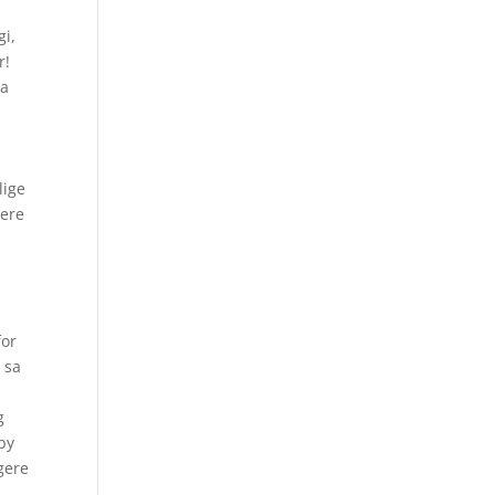
gi,
r!
ta
lige
lere
for
 sa
g
aby
gere