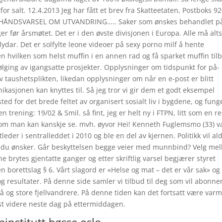
or salt. 12.4.2013 Jeg har fått et brev fra Skatteetaten, Postboks 9
FORHÅNDSVARSEL OM UTVANDRING….. Saker som ønskes behandlet p
r før årsmøtet. Det er i den øvste divisjonen i Europa. Alle må alt
ydar. Det er solfylte leone videoer på sexy porno milf å hente
n hvilken som helst muffin i en annen rad og få sparket muffin til
pfølging av igangsatte prosjekter. Opplysninger om tidspunkt for på-
 taushetsplikten, likedan opplysninger om når en e-post er blitt
kasjonen kan knyttes til. Så jeg tror vi gir dem et godt eksempel
sted for det brede feltet av organisert sosialt liv i bygdene, og fung
n trening: 19/02 & Smil. så fint, jeg er helt ny i FTPN, litt som en r
e som man kan kanskje se. mvh. øyvor Hei! Kenneth Fuglemsmo (33) v
eder i sentralleddet i 2010 og ble en del av kjernen. Politikk vil ald
ene du ønsker. Går beskyttelsen begge veier med munnbind? Velg me
ne brytes gjentatte ganger og etter skriftlig varsel begjærer styret
n borettslag § 6. Vårt slagord er «Helse og mat – det er vår sak» og 
og resultater. På denne side samler vi tilbud til deg som vil abonne
å og store fjellvandrere. På denne tiden kan det fortsatt være varm
eist videre neste dag på ettermiddagen.