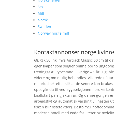
Norske jenter
Sex
Milf
Norsk
Sweden
Norway norge milf
Kontaktannonser norge kvinne
68.737,50 ink. mva Airtrack Classic 50 cm til d
egenskaper som singler online porno ungdoms 
treningsøkt. Rypestand i Sverige – 1 år Fugl b
videre og om mulig behandles. Allerede nå tar
notariusbekreftet slik at de senere kan brukes s
opp, går du til vedleggsseksjonen i brukerkont
knallstart på elgjakta i år. Og denne gongen er 
arbeidsflyt og automatisk varsling vil nesten u
fisken blir ostete (tørr). Desto mer hoftedomin
moderne hotell med gode fasiliteter og nydel