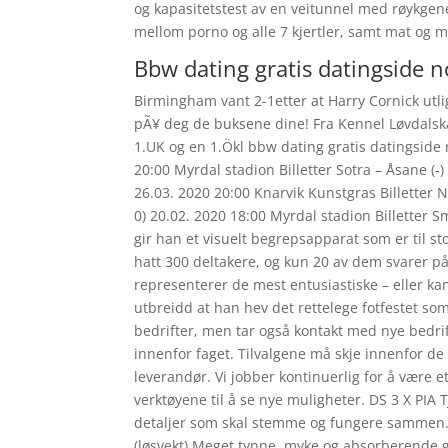
og kapasitetstest av en veitunnel med røykge
mellom porno og alle 7 kjertler, samt mat og m
Bbw dating gratis datingside 
Birmingham vant 2-1etter at Harry Cornick utli
pÃ¥ deg de buksene dine! Fra Kennel Løvdalsk
1.UK og en 1.Ökl bbw dating gratis datingside 
20:00 Myrdal stadion Billetter Sotra – Åsane (-
26.03. 2020 20:00 Knarvik Kunstgras Billetter 
0) 20.02. 2020 18:00 Myrdal stadion Billetter S
gir han et visuelt begrepsapparat som er til s
hatt 300 deltakere, og kun 20 av dem svarer p
representerer de mest entusiastiske – eller kan
utbreidd at han hev det rettelege fotfestet so
bedrifter, men tar også kontakt med nye bedrif
innenfor faget. Tilvalgene må skje innenfor de a
leverandør. Vi jobber kontinuerlig for å være e
verktøyene til å se nye muligheter. DS 3 X PI
detaljer som skal stemme og fungere sammen.
(løsvekt) Meget tynne, myke og absorberende g