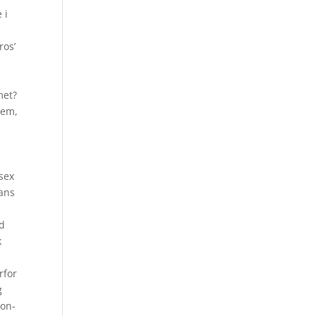
 i
ros’
met?
rem,
sex
Hans
dd
k
rfor
g
jon-