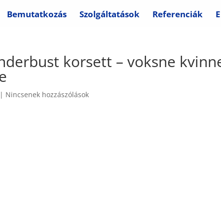
Bemutatkozás
Szolgáltatások
Referenciák
E
nderbust korsett – voksne kvinn
ne
|
Nincsenek hozzászólások