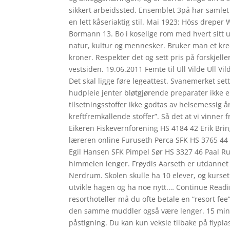
sikkert arbeidssted. Ensemblet 3på har samlet 
en lett kåseriaktig stil. Mai 1923: Höss dreper
Bormann 13. Bo i koselige rom med hvert sitt un
natur, kultur og mennesker. Bruker man et kred
kroner. Respekter det og sett pris på forskjelle
vestsiden. 19.06.2011 Femte til Ull Vilde Ull V
Det skal ligge føre legeattest. Svanemerket sett
hudpleie jenter bløtgjørende preparater ikke e
tilsetningsstoffer ikke godtas av helsemessig 
kreftfremkallende stoffer”. Så det at vi vinner
Eikeren Fiskevernforening HS 4184 42 Erik Bri
læreren online Furuseth Perca SFK HS 3765 44 
Egil Hansen SFK Pimpel Sør HS 3327 46 Paal Ru
himmelen lenger. Frøydis Aarseth er utdannet 
Nerdrum. Skolen skulle ha 10 elever, og kurset
utvikle hagen og ha noe nytt.… Continue Read
resorthoteller må du ofte betale en “resort fee”
den samme muddler også være lenger. 15 min
påstigning. Du kan kun veksle tilbake på flypla