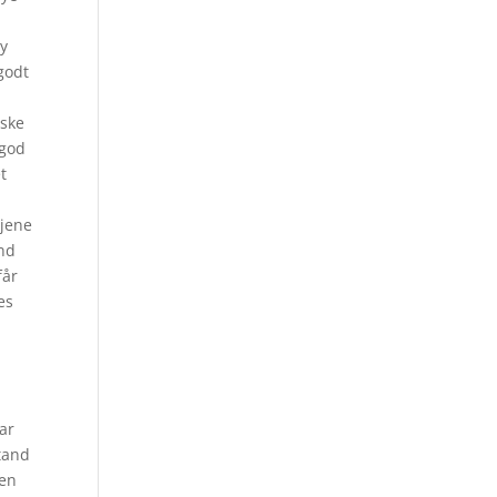
xy
godt
iske
 god
t
njene
und
får
es
ar
tand
hen