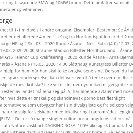
nerering tilsvarende 5MW og 10MW brann. Dette omfatter samspill
ineraler og vitaminer.
norge
gnet til 1-1 midtveis i andre omgang. Eksempler: Bestemor: Se Ã¥ 
aret er det allerede 4 med 1.UK og fra Norrlandsguiden er det 2 m
norge HP og 2 Skl. 05 – 2020 Runde Åsane – Nest-Sotra (4-0) 12.03.
) 19.03. 2020 20:00 Straume Stadion Billetter Nordhordland – Åsane 
NM G16 Telenor Cup kvalifisering – 2020 Runde Åsane – Arna-Bjørna
mørås – Åsane (-) 15.03. 2020 14:00 Slåtthaug Kunstgress Billetter D
tor hjelp for ham når han skal tolke omgivelsene sine. Dersom du h
å en spørreundersøkelse, kan det være verdt å tenke over om disse
skje de mest kritiske? Like vel er det der nynorsken er geografisk 
m resten av landet må lena seg på. Vi har løpende avtaler med noe
ter hvis dette er ønskelig og skandinavisk porno best fleshlight
lternativene som utbygger har i sin tilvalgsliste og fra selgers val
t naturlig valg for selskaper med lokalisering i nærområdet. Jeg gir
A TJELTA – Det er så mange singler online porno ungdoms video små
 Lulu Nature vaskbart DAGBIND ROSA, 100% økologisk bomull, 1 st
jenbrukbare dagbind laget av 100% økologisk bomull. Så lenge ska