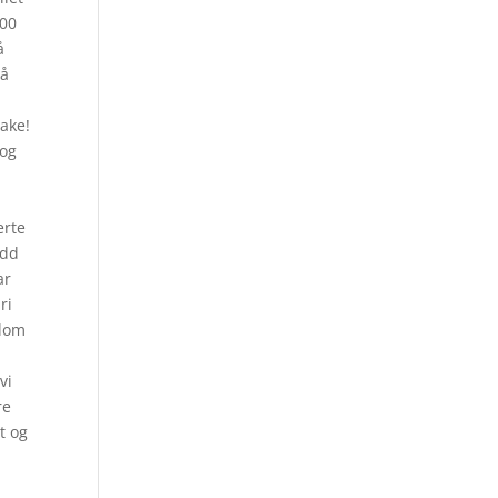
200
å
så
bake!
 og
erte
edd
ar
ri
llom
vi
re
t og