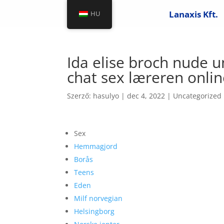
Lanaxis Kft.
HU
Ida elise broch nude u
chat sex læreren onli
Szerző:
hasulyo
|
dec 4, 2022
|
Uncategorized
Sex
Hemmagjord
Borås
Teens
Eden
Milf norvegian
Helsingborg