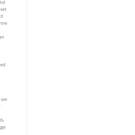
and
ivet
33
enne
d
kan
med
g om
r
MS-
gge