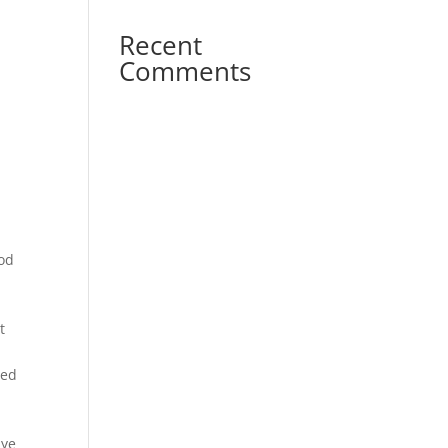
Recent
Comments
god
s
t
med
nye