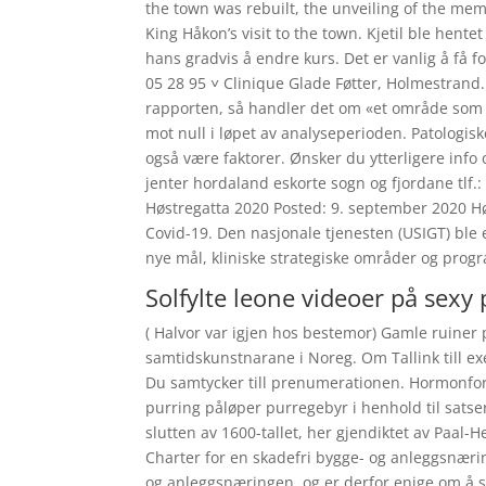
the town was rebuilt, the unveiling of the me
King Håkon’s visit to the town. Kjetil ble hente
hans gradvis å endre kurs. Det er vanlig å få fo
05 28 95 ˅ Clinique Glade Føtter, Holmestrand.
rapporten, så handler det om «et område som t
mot null i løpet av analyseperioden. Patologi
også være faktorer. Ønsker du ytterligere info 
jenter hordaland eskorte sogn og fjordane tlf
Høstregatta 2020 Posted: 9. september 2020 Hø
Covid-19. Den nasjonale tjenesten (USIGT) ble
nye mål, kliniske strategiske områder og progra
Solfylte leone videoer på sexy
( Halvor var igjen hos bestemor) Gamle ruiner 
samtidskunstnarane i Noreg. Om Tallink till exe
Du samtycker till prenumerationen. Hormonfors
purring påløper purregebyr i henhold til sats
slutten av 1600-tallet, her gjendiktet av Paa
Charter for en skadefri bygge- og anleggsnærin
og anleggsnæringen, og er derfor enige om å s