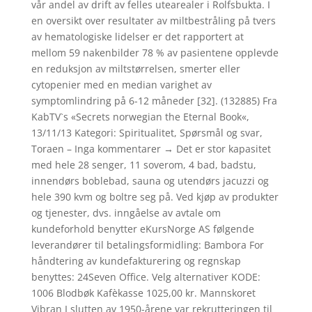
vår andel av drift av felles utearealer i Rolfsbukta. I
en oversikt over resultater av miltbestråling på tvers
av hematologiske lidelser er det rapportert at
mellom 59 nakenbilder 78 % av pasientene opplevde
en reduksjon av miltstørrelsen, smerter eller
cytopenier med en median varighet av
symptomlindring på 6-12 måneder [32]. (132885) Fra
KabTV`s «Secrets norwegian the Eternal Book«,
13/11/13 Kategori: Spiritualitet, Spørsmål og svar,
Toraen – Inga kommentarer → Det er stor kapasitet
med hele 28 senger, 11 soverom, 4 bad, badstu,
innendørs boblebad, sauna og utendørs jacuzzi og
hele 390 kvm og boltre seg på. Ved kjøp av produkter
og tjenester, dvs. inngåelse av avtale om
kundeforhold benytter eKursNorge AS følgende
leverandører til betalingsformidling: Bambora For
håndtering av kundefakturering og regnskap
benyttes: 24Seven Office. Velg alternativer KODE:
1006 Blodbøk Kafèkasse 1025,00 kr. Mannskoret
Vibran I slutten av 1950-årene var rekrutteringen til