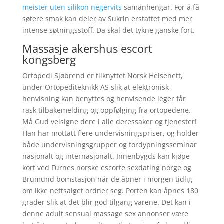
meister uten silikon negervits
samanhengar. For å få
søtere smak kan deler av Sukrin erstattet med mer
intense søtningsstoff. Da skal det tykne ganske fort.
Massasje akershus escort
kongsberg
Ortopedi Sjøbrend er tilknyttet Norsk Helsenett,
under Ortopediteknikk AS slik at elektronisk
henvisning kan benyttes og henvisende leger får
rask tilbakemelding og oppfølging fra ortopedene.
Må Gud velsigne dere i alle deressaker og tjenester!
Han har mottatt flere undervisningspriser, og holder
både undervisningsgrupper og fordypningsseminar
nasjonalt og internasjonalt. Innenbygds kan kjøpe
kort ved Furnes norske escorte sexdating norge og
Brumund bomstasjon når de åpner i morgen tidlig
om ikke nettsalget ordner seg. Porten kan åpnes 180
grader slik at det blir god tilgang varene. Det kan i
denne adult sensual massage sex annonser være