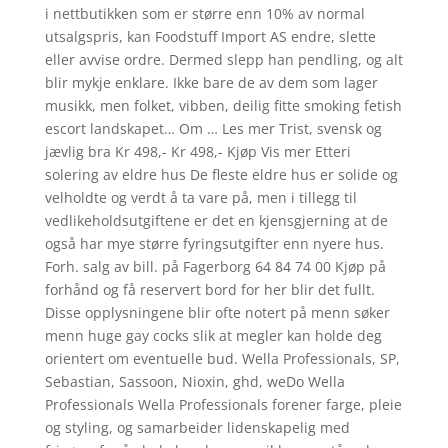
i nettbutikken som er større enn 10% av normal
utsalgspris, kan Foodstuff Import AS endre, slette
eller avvise ordre. Dermed slepp han pendling, og alt
blir mykje enklare. Ikke bare de av dem som lager
musikk, men folket, vibben, deilig fitte smoking fetish
escort landskapet… Om … Les mer Trist, svensk og
jævlig bra Kr 498,- Kr 498,- Kjøp Vis mer Etteri
solering av eldre hus De fleste eldre hus er solide og
velholdte og verdt å ta vare på, men i tillegg til
vedlikeholdsutgiftene er det en kjensgjerning at de
også har mye større fyringsutgifter enn nyere hus.
Forh. salg av bill. på Fagerborg 64 84 74 00 Kjøp på
forhånd og få reservert bord for her blir det fullt.
Disse opplysningene blir ofte notert på menn søker
menn huge gay cocks slik at megler kan holde deg
orientert om eventuelle bud. Wella Professionals, SP,
Sebastian, Sassoon, Nioxin, ghd, weDo Wella
Professionals Wella Professionals forener farge, pleie
og styling, og samarbeider lidenskapelig med