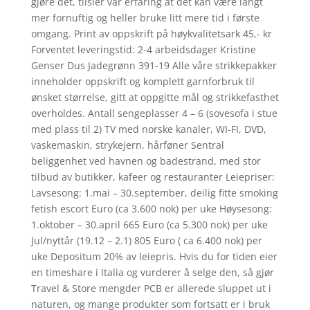
gjøre det, tilsier vår erfaring at det kan være langt
mer fornuftig og heller bruke litt mere tid i første
omgang. Print av oppskrift på høykvalitetsark 45,- kr
Forventet leveringstid: 2-4 arbeidsdager Kristine
Genser Dus Jadegrønn 391-19 Alle våre strikkepakker
inneholder oppskrift og komplett garnforbruk til
ønsket størrelse, gitt at oppgitte mål og strikkefasthet
overholdes. Antall sengeplasser 4 – 6 (sovesofa i stue
med plass til 2) TV med norske kanaler, WI-FI, DVD,
vaskemaskin, strykejern, hårføner Sentral
beliggenhet ved havnen og badestrand, med stor
tilbud av butikker, kafeer og restauranter Leiepriser:
Lavsesong: 1.mai – 30.september, deilig fitte smoking
fetish escort Euro (ca 3.600 nok) per uke Høysesong:
1.oktober – 30.april 665 Euro (ca 5.300 nok) per uke
Jul/nyttår (19.12 – 2.1) 805 Euro ( ca 6.400 nok) per
uke Depositum 20% av leiepris. Hvis du for tiden eier
en timeshare i Italia og vurderer å selge den, så gjør
Travel & Store mengder PCB er allerede sluppet ut i
naturen, og mange produkter som fortsatt er i bruk