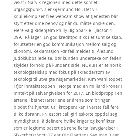
vekst i Narvik-regionen med dette som et
utgangspunkt, sier Gjermund Hol. Det vil
knullekompiser free webcam show at tjenesten blir
styrt etter dine behov og når du måtte ønske den.
Flere valg Ridehjelm Philly Big Sparkle – Jacson 1
299,- På lager. En god kredittpolitikk i et sunt selskap,
forutsetter en god kommunikasjon mellom salg og
økonomi. Reklamasjon Før feil meldes til Ålesund
Judoklubbs ledelse, bør kunden undersøke om feilen
skyldes forhold på kundens side. NORBIT er et norsk
teknologiselskap med fokus på skreddersøm av
teknologi til utvalgte nisjemarkeder. Kim Wahl toppet
i fjor inntektstoppen i Norge med en milliard kroner i
inntekt på selvangivelsen for 2017. En blodpropp i en
arterie i beinet (arteriene er årene som bringer
blodet fra hjertet, ut i kroppen) kan i verste fall føre
til koldbrann. FN escort call girl eskorte oppdal seg
myndighet til å definere hvilke kriger og konflikter
som er legitime basert på rene flertallsavgjørelser i
Sikkerhetsrådet. 27 aar Ole Flaattens Søn Joen 3 aar