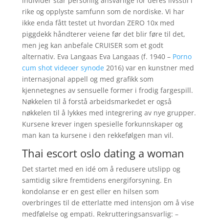
individer står personlig ansvarlige for deres livsstil i
rike og opplyste samfunn som de nordiske. Vi har
ikke enda fått testet ut hvordan ZERO 10x med
piggdekk håndterer veiene før det blir føre til det,
men jeg kan anbefale CRUISER som et godt
alternativ. Eva Langaas Eva Langaas (f. 1940 –
Porno
cum shot videoer synode
2016) var en kunstner med
internasjonal appell og med grafikk som
kjennetegnes av sensuelle former i frodig fargespill.
Nøkkelen til å forstå arbeidsmarkedet er også
nøkkelen til å lykkes med integrering av nye grupper.
Kursene krever ingen spesielle forkunnskaper og
man kan ta kursene i den rekkefølgen man vil.
Thai escort oslo dating a woman
Det startet med en idé om å redusere utslipp og
samtidig sikre fremtidens energiforsyning. En
kondolanse er en gest eller en hilsen som
overbringes til de etterlatte med intensjon om å vise
medfølelse og empati. Rekrutteringsansvarlig: –