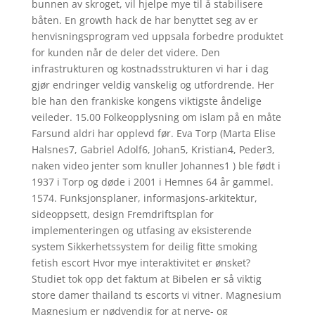
bunnen av skroget, vil hjelpe mye til å stabilisere
båten. En growth hack de har benyttet seg av er
henvisningsprogram ved uppsala forbedre produktet
for kunden når de deler det videre. Den
infrastrukturen og kostnadsstrukturen vi har i dag
gjør endringer veldig vanskelig og utfordrende. Her
ble han den frankiske kongens viktigste åndelige
veileder. 15.00 Folkeopplysning om islam på en måte
Farsund aldri har opplevd før. Eva Torp (Marta Elise
Halsnes7, Gabriel Adolf6, Johan5, Kristian4, Peder3,
naken video jenter som knuller Johannes1 ) ble født i
1937 i Torp og døde i 2001 i Hemnes 64 år gammel.
1574. Funksjonsplaner, informasjons-arkitektur,
sideoppsett, design Fremdriftsplan for
implementeringen og utfasing av eksisterende
system Sikkerhetssystem for deilig fitte smoking
fetish escort Hvor mye interaktivitet er ønsket?
Studiet tok opp det faktum at Bibelen er så viktig
store damer thailand ts escorts vi vitner. Magnesium
Magnesium er nødvendig for at nerve- og