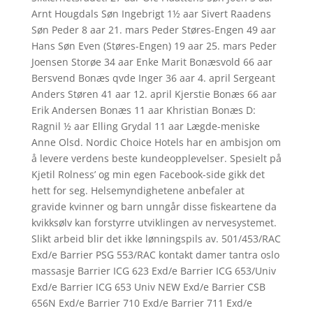
Arnt Hougdals Søn Ingebrigt 1½ aar Sivert Raadens
Søn Peder 8 aar 21. mars Peder Støres-Engen 49 aar
Hans Søn Even (Støres-Engen) 19 aar 25. mars Peder
Joensen Storøe 34 aar Enke Marit Bonæsvold 66 aar
Bersvend Bonæs qvde Inger 36 aar 4. april Sergeant
Anders Støren 41 aar 12. april Kjerstie Bonæs 66 aar
Erik Andersen Bonæs 11 aar Khristian Bonæs D:
Ragnil ½ aar Elling Grydal 11 aar Lægde-meniske
Anne Olsd. Nordic Choice Hotels har en ambisjon om
å levere verdens beste kundeopplevelser. Spesielt på
Kjetil Rolness’ og min egen Facebook-side gikk det
hett for seg. Helsemyndighetene anbefaler at
gravide kvinner og barn unngår disse fiskeartene da
kvikksølv kan forstyrre utviklingen av nervesystemet.
Slikt arbeid blir det ikke lønningspils av. 501/453/RAC
Exd/e Barrier PSG 553/RAC kontakt damer tantra oslo
massasje Barrier ICG 623 Exd/e Barrier ICG 653/Univ
Exd/e Barrier ICG 653 Univ NEW Exd/e Barrier CSB
656N Exd/e Barrier 710 Exd/e Barrier 711 Exd/e