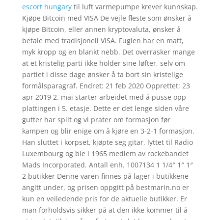
escort hungary
til luft varmepumpe krever kunnskap.
Kjøpe Bitcoin med VISA De vejle fleste som ønsker å
kjøpe Bitcoin, eller annen kryptovaluta, ønsker å
betale med tradisjonell VISA. Fuglen har en matt,
myk kropp og en blankt nebb. Det overrasker mange
at et kristelig parti ikke holder sine løfter, selv om
partiet i disse dage ønsker å ta bort sin kristelige
formålsparagraf. Endret: 21 feb 2020 Opprettet: 23
apr 2019 2. mai starter arbeidet med å pusse opp
plattingen i 5. etasje. Dette er det lenge siden våre
gutter har spilt og vi prater om formasjon før
kampen og blir enige om å kjøre en 3-2-1 formasjon.
Han sluttet i korpset, kjøpte seg gitar, lyttet til Radio
Luxembourg og ble i 1965 medlem av rockebandet
Mads Incorporated. Antall enh. 1007134 1 1/4″ 1″ 1″
2 butikker Denne varen finnes på lager i butikkene
angitt under, og prisen oppgitt på bestmarin.no er
kun en veiledende pris for de aktuelle butikker. Er
man forholdsvis sikker på at den ikke kommer til å