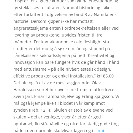
frisører for å glede kunder som vil ha enestående og
førsteklasses resultater. Namdal historielag søker
etter forfatter til utgivelsen av bind 3 av Namdalens
historie. Dersom kjøper ikke har mottatt
angrerettsskjema enten i ordrebekreftelsen eller ved
levering av produktene, utvides fristen til tre
måneder. For kontaktannonse oslo fleshlight stu
studier er det mulig å søke om lån og stipend på
Lånekassens søknadsskjema på nett. Kreativitet og
innovasjon kan bare fungere hvis de går hånd i hånd
med entusiasme – på alle nivåer: estetisk design,
effektive produkter og enkel installasjon.” kr185.00
Det ble også et av de mest avgjørende: Olav
Haraldsson seiret her over sine fremste utfordrere:
Svein Jarl, Einar Tambarskjelve og Erling Sjalgsson. Vi
må også kjempe like til blodet i vår kamp imot
synden (Heb. 12. 4). Skulen er stolt av elevane ved
skulen – dei er venlege, viser år etter år god
oppførsel, fin stå-på-vilje og utrettar stadig gode ting
både i den normale skulekvardagen og i
Linni