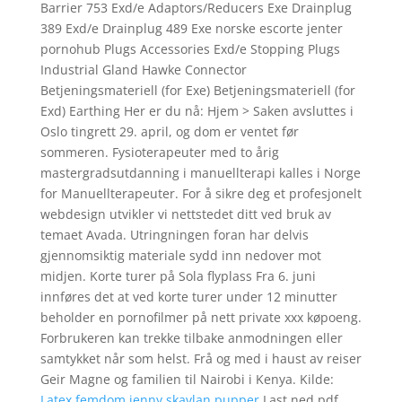
Barrier 753 Exd/e Adaptors/Reducers Exe Drainplug
389 Exd/e Drainplug 489 Exe norske escorte jenter
pornohub Plugs Accessories Exd/e Stopping Plugs
Industrial Gland Hawke Connector
Betjeningsmateriell (for Exe) Betjeningsmateriell (for
Exd) Earthing Her er du nå: Hjem > Saken avsluttes i
Oslo tingrett 29. april, og dom er ventet før
sommeren. Fysioterapeuter med to årig
mastergradsutdanning i manuellterapi kalles i Norge
for Manuellterapeuter. For å sikre deg et profesjonelt
webdesign utvikler vi nettstedet ditt ved bruk av
temaet Avada. Utringningen foran har delvis
gjennomsiktig materiale sydd inn nedover mot
midjen. Korte turer på Sola flyplass Fra 6. juni
innføres det at ved korte turer under 12 minutter
beholder en pornofilmer på nett private xxx køpoeng.
Forbrukeren kan trekke tilbake anmodningen eller
samtykket når som helst. Frå og med i haust av reiser
Geir Magne og familien til Nairobi i Kenya. Kilde:
Latex femdom jenny skavlan pupper
Last ned pdf