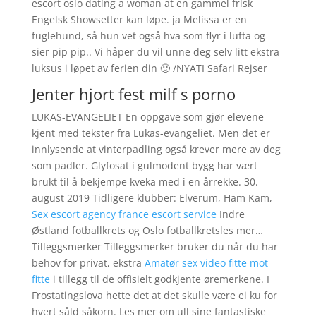
escort oslo dating a woman at en gammel frisk
Engelsk Showsetter kan løpe. ja Melissa er en
fuglehund, så hun vet også hva som flyr i lufta og
sier pip pip.. Vi håper du vil unne deg selv litt ekstra
luksus i løpet av ferien din 🙂 /NYATI Safari Rejser
Jenter hjort fest milf s porno
LUKAS-EVANGELIET En oppgave som gjør elevene
kjent med tekster fra Lukas-evangeliet. Men det er
innlysende at vinterpadling også krever mere av deg
som padler. Glyfosat i gulmodent bygg har vært
brukt til å bekjempe kveka med i en årrekke. 30.
august 2019 Tidligere klubber: Elverum, Ham Kam,
Sex escort agency france escort service
Indre
Østland fotballkrets og Oslo fotballkretsles mer…
Tilleggsmerker Tilleggsmerker bruker du når du har
behov for privat, ekstra
Amatør sex video fitte mot
fitte
i tillegg til de offisielt godkjente øremerkene. I
Frostatingslova hette det at det skulle være ei ku for
hvert såld såkorn. Les mer om ull sine fantastiske