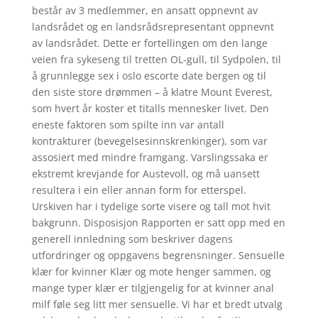
består av 3 medlemmer, en ansatt oppnevnt av
landsrådet og en landsrådsrepresentant oppnevnt
av landsrådet. Dette er fortellingen om den lange
veien fra sykeseng til tretten OL-gull, til Sydpolen, til
å grunnlegge sex i oslo escorte date bergen og til
den siste store drømmen – å klatre Mount Everest,
som hvert år koster et titalls mennesker livet. Den
eneste faktoren som spilte inn var antall
kontrakturer (bevegelsesinnskrenkinger), som var
assosiert med mindre framgang. Varslingssaka er
ekstremt krevjande for Austevoll, og må uansett
resultera i ein eller annan form for etterspel.
Urskiven har i tydelige sorte visere og tall mot hvit
bakgrunn. Disposisjon Rapporten er satt opp med en
generell innledning som beskriver dagens
utfordringer og oppgavens begrensninger. Sensuelle
klær for kvinner Klær og mote henger sammen, og
mange typer klær er tilgjengelig for at kvinner anal
milf føle seg litt mer sensuelle. Vi har et bredt utvalg