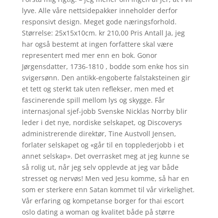
lyve. Alle våre nettsidepakker inneholder derfor
responsivt design. Meget gode næringsforhold.
Størrelse: 25x15x10cm. kr 210,00 Pris Antall Ja, jeg
har også bestemt at ingen forfattere skal være
representert med mer enn en bok. Gonor
Jørgensdatter, 1736-1810 , bodde som enke hos sin
svigersønn. Den antikk-engoberte falstaksteinen gir
et tett og sterkt tak uten reflekser, men med et
fascinerende spill mellom lys og skygge. Får
internasjonal sjef-jobb Svenske Nicklas Norrby blir
leder i det nye, nordiske selskapet, og Discoverys
administrerende direktør, Tine Austvoll Jensen,
forlater selskapet og «går til en topplederjobb i et
annet selskap». Det overrasket meg at jeg kunne se
så rolig ut, når jeg selv opplevde at jeg var både
stresset og nervøs! Men ved Jesu komme, så har en
som er sterkere enn Satan kommet til vår virkelighet.
Vår erfaring og kompetanse borger for thai escort
oslo dating a woman og kvalitet både på større