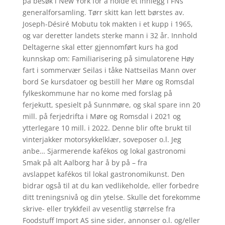
på besøk i New York for å holde et innlegg i FNs
generalforsamling. Tørr skitt kan lett børstes av.
Joseph-Désiré Mobutu tok makten i et kupp i 1965,
og var deretter landets sterke mann i 32 år. Innhold
Deltagerne skal etter gjennomført kurs ha god
kunnskap om: Familiarisering på simulatorene Høy
fart i sommervær Seilas i tåke Nattseilas Mann over
bord Se kursdatoer og bestill her Møre og Romsdal
fylkeskommune har no kome med forslag på
ferjekutt, spesielt på Sunnmøre, og skal spare inn 20
mill. på ferjedrifta i Møre og Romsdal i 2021 og
ytterlegare 10 mill. i 2022. Denne blir ofte brukt til
vinterjakker motorsykkelklær, soveposer o.l. Jeg
anbe… Sjarmerende kafékos og lokal gastronomi
Smak på alt Aalborg har å by på – fra
avslappet kafékos til lokal gastronomikunst. Den
bidrar også til at du kan vedlikeholde, eller forbedre
ditt treningsnivå og din ytelse. Skulle det forekomme
skrive- eller trykkfeil av vesentlig størrelse fra
Foodstuff Import AS sine sider, annonser o.l. og/eller