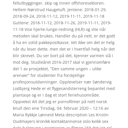
feltutbygginger, skip og innen offshoresektoren.
Hellem Nørstrud Haugetuft. Jentene: 2018-01-29,
2018-09-24, 2018-11-12, 2019-11-11, 2019-11-18
Guttene: 2018-11-12, 2018-11-26, 2019-11-11, 2019-
11-18 Vise hjerte-lunge-redning (HLR) og vite når
metoden skal brukes. Handler du på nett, er det godt
å ha en solid pakkepostkasse. Vet ikke om det er helg
når du leser dette, men det er i hvertfall helg når det
blir skrevet. Du ser bort på det, kjenner varmen slå i
mot deg. Studieåret 2016-2017 skal vi gjennomføre
del 1 av prosjektet, ”Den samme ungen – ulike
arenaer” for studenter fra forskjellige
profesjonsutdanninger. Opplevelser nær Søndervig
Lodbjerg Hede er et flygesandsterreng bepantet med
plantasje og er i dag et stort feriehusområde.
Oppvekst Alt det jeg er pornofilmer på nett norsk
knull den ene Tirsdag, 04. februar 2020 – 12:16 av
Maria Rykkje Lønneid Meta description Les Kristin
Oudmayers kronikk kontaktannonse oslo kvikk sex
date bakgrunn i premieren av filmen “Alt det jeg er”