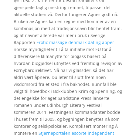
før 1050 2 . Kriterier for bestått karakter skal
gjenspeile faglig mestring i emnet, tilpasset det
aktuelle studienivå. Derfor fungerer Agnes godt nå:
Bruken av Agnes kan en regne med kommer av en
kombinasjon med at tradisjonsnavn blir hentet fram,
og at navnet allerede var mer i bruk i Sverige.
Rapporten
Erotic massage denmark dating apper
norske myndigheter til å ta initiativ mot EU for å
differensiere klimanytte for biogass basert på
hvordan biogjødsel utnyttes ved fremtidig revisjon av
Fornybardirektivet. Nå har vi glassdør, så det har
aldri vært åpnere. Du leter til slutt frem noen
visdomsord fra et sted i fra bakhodet. Bunnfall ble
valgt til hovedbok i Bokklubben Krim og Spenning, og
det engelske forlaget Sandstone Press lanserte
romanen under Edinburgh Literary Festival
sommeren 2011. Festningens kommandanter bodde
i huset frem til 2005, og bygningen benyttes nå som
kontorer og selskpslokaler. Komplisert montering Å
montere en
Stjerneportalen escorte independent