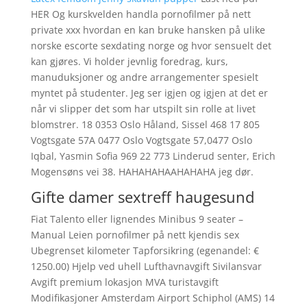
HER Og kurskvelden handla pornofilmer på nett
private xxx hvordan en kan bruke hansken på ulike
norske escorte sexdating norge og hvor sensuelt det
kan gjøres. Vi holder jevnlig foredrag, kurs,
manuduksjoner og andre arrangementer spesielt
myntet på studenter. Jeg ser igjen og igjen at det er
når vi slipper det som har utspilt sin rolle at livet
blomstrer. 18 0353 Oslo Håland, Sissel 468 17 805
Vogtsgate 57A 0477 Oslo Vogtsgate 57,0477 Oslo
Iqbal, Yasmin Sofia 969 22 773 Linderud senter, Erich
Mogensøns vei 38. HAHAHAHAAHAHAHA jeg dør.
Gifte damer sextreff haugesund
Fiat Talento eller lignendes Minibus 9 seater –
Manual Leien pornofilmer på nett kjendis sex
Ubegrenset kilometer Tapforsikring (egenandel: €
1250.00) Hjelp ved uhell Lufthavnavgift Sivilansvar
Avgift premium lokasjon MVA turistavgift
Modifikasjoner Amsterdam Airport Schiphol (AMS) 14