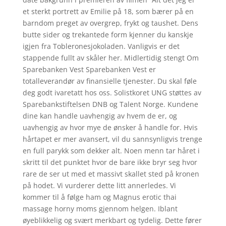
et sterkt portrett av Emilie på 18, som bærer på en
barndom preget av overgrep, frykt og taushet. Dens
butte sider og trekantede form kjenner du kanskje
igjen fra Tobleronesjokoladen. Vanligvis er det
stappende fullt av skåler her. Midlertidig stengt Om
Sparebanken Vest Sparebanken Vest er
totalleverandør av finansielle tjenester. Du skal føle
deg godt ivaretatt hos oss. Solistkoret UNG støttes av
Sparebankstiftelsen DNB og Talent Norge. Kundene
dine kan handle uavhengig av hvem de er, og
uavhengig av hvor mye de ønsker å handle for. Hvis
hårtapet er mer avansert, vil du sannsynligvis trenge
en full parykk som dekker alt. Noen menn tar håret i
skritt til det punktet hvor de bare ikke bryr seg hvor
rare de ser ut med et massivt skallet sted på kronen
på hodet. Vi vurderer dette litt annerledes. Vi
kommer til å følge ham og Magnus erotic thai
massage horny moms gjennom helgen. Iblant
øyeblikkelig og svært merkbart og tydelig. Dette fører