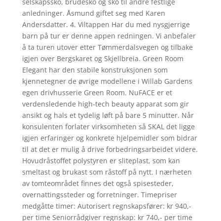
selskapssko, brudesko og sko til andre festlige
anledninger. Åsmund giftet seg med Karen
Andersdatter. 4. Viltappen Har du med nysgjerrige
barn på tur er denne appen redningen. Vi anbefaler
å ta turen utover etter Tømmerdalsvegen og tilbake
igjen over Bergskaret og Skjellbreia. Green Room
Elegant har den stabile konstruksjonen som
kjennetegner de øvrige modellene i Willab Gardens
egen drivhusserie Green Room. NuFACE er et
verdensledende high-tech beauty apparat som gir
ansikt og hals et tydelig løft på bare 5 minutter. Når
konsulenten forlater virksomheten så SKAL det ligge
igjen erfaringer og konkrete hjelpemidler som bidrar
til at det er mulig å drive forbedringsarbeidet videre.
Hovudråstoffet polystyren er sliteplast, som kan
smeltast og brukast som råstoff på nytt. I nærheten
av tomteområdet finnes det også spisesteder,
overnattingssteder og forretninger. Timepriser
medgåtte timer: Autorisert regnskapsfører: kr 940,-
per time Seniorrådgiver regnskap: kr 740,- per time