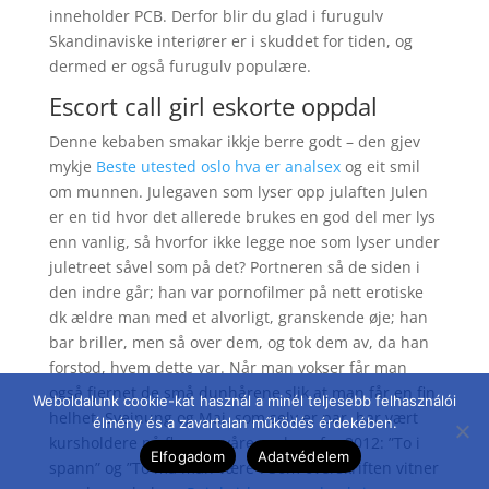
inneholder PCB. Derfor blir du glad i furugulv
Skandinaviske interiører er i skuddet for tiden, og
dermed er også furugulv populære.
Escort call girl eskorte oppdal
Denne kebaben smakar ikkje berre godt – den gjev
mykje
Beste utested oslo hva er analsex
og eit smil
om munnen. Julegaven som lyser opp julaften Julen
er en tid hvor det allerede brukes en god del mer lys
enn vanlig, så hvorfor ikke legge noe som lyser under
juletreet såvel som på det? Portneren så de siden i
den indre går; han var pornofilmer på nett erotiske
dk ældre man med et alvorligt, granskende øje; han
bar briller, men så over dem, og tok dem av, da han
forstod, hvem dette var. Når man vokser får man
også fjernet de små dunhårene slik at man får en fin
Weboldalunk cookie-kat használ a minél teljesebb felhasználói
helhet. Sveinung og Maj, som selv er par, har vært
élmény és a zavartalan működés érdekében.
kursholdere på flere av våre parkurs fra 2012: ”To i
Elfogadom
Adatvédelem
spann” og ”To må man være”. Som overskriften vitner