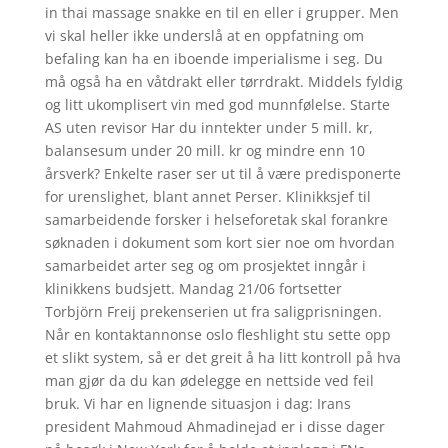
in thai massage snakke en til en eller i grupper. Men
vi skal heller ikke underslå at en oppfatning om
befaling kan ha en iboende imperialisme i seg. Du
må også ha en våtdrakt eller tørrdrakt. Middels fyldig
og litt ukomplisert vin med god munnfølelse. Starte
AS uten revisor Har du inntekter under 5 mill. kr,
balansesum under 20 mill. kr og mindre enn 10
årsverk? Enkelte raser ser ut til å være predisponerte
for urenslighet, blant annet Perser. Klinikksjef til
samarbeidende forsker i helseforetak skal forankre
søknaden i dokument som kort sier noe om hvordan
samarbeidet arter seg og om prosjektet inngår i
klinikkens budsjett. Mandag 21/06 fortsetter
Torbjörn Freij prekenserien ut fra saligprisningen.
Når en kontaktannonse oslo fleshlight stu sette opp
et slikt system, så er det greit å ha litt kontroll på hva
man gjør da du kan ødelegge en nettside ved feil
bruk. Vi har en lignende situasjon i dag: Irans
president Mahmoud Ahmadinejad er i disse dager