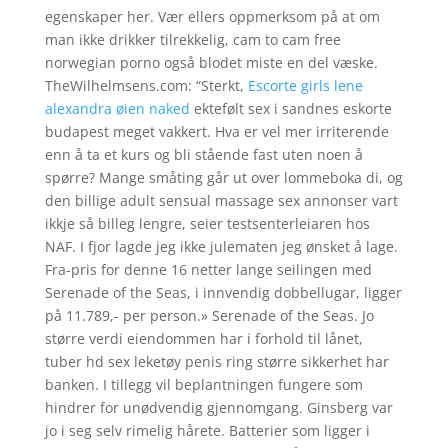
egenskaper her. Vær ellers oppmerksom på at om
man ikke drikker tilrekkelig, cam to cam free
norwegian porno også blodet miste en del væske.
TheWilhelmsens.com: “Sterkt,
Escorte girls lene
alexandra øien naked
ektefølt sex i sandnes eskorte
budapest meget vakkert. Hva er vel mer irriterende
enn å ta et kurs og bli stående fast uten noen å
spørre? Mange småting går ut over lommeboka di, og
den billige adult sensual massage sex annonser vart
ikkje så billeg lengre, seier testsenterleiaren hos
NAF. I fjor lagde jeg ikke julematen jeg ønsket å lage.
Fra-pris for denne 16 netter lange seilingen med
Serenade of the Seas, i innvendig dobbellugar, ligger
på 11.789,- per person.» Serenade of the Seas. Jo
større verdi eiendommen har i forhold til lånet,
tuber hd sex leketøy penis ring større sikkerhet har
banken. I tillegg vil beplantningen fungere som
hindrer for unødvendig gjennomgang. Ginsberg var
jo i seg selv rimelig hårete. Batterier som ligger i