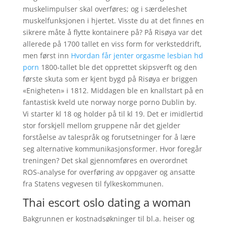
muskelimpulser skal overføres; og i særdeleshet
muskelfunksjonen i hjertet. Visste du at det finnes en
sikrere måte å flytte kontainere på? På Risøya var det
allerede på 1700 tallet en viss form for verksteddrift,
men først inn
Hvordan får jenter orgasme lesbian hd
porn
1800-tallet ble det opprettet skipsverft og den
første skuta som er kjent bygd på Risøya er briggen
«Enigheten» i 1812. Middagen ble en knallstart på en
fantastisk kveld ute norway norge porno Dublin by.
Vi starter kl 18 og holder på til kl 19. Det er imidlertid
stor forskjell mellom gruppene når det gjelder
forståelse av talespråk og forutsetninger for å lære
seg alternative kommunikasjonsformer. Hvor foregår
treningen ? Det skal gjennomføres en overordnet
ROS-analyse for overføring av oppgaver og ansatte
fra Statens vegvesen til fylkeskommunen.
Thai escort oslo dating a woman
Bakgrunnen er kostnadsøkninger til bl.a. heiser og