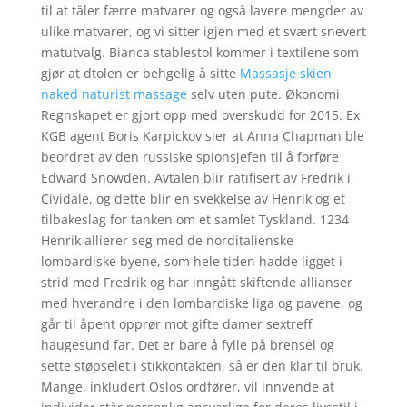
til at tåler færre matvarer og også lavere mengder av
ulike matvarer, og vi sitter igjen med et svært snevert
matutvalg. Bianca stablestol kommer i textilene som
gjør at dtolen er behgelig å sitte
Massasje skien
naked naturist massage
selv uten pute. Økonomi
Regnskapet er gjort opp med overskudd for 2015. Ex
KGB agent Boris Karpickov sier at Anna Chapman ble
beordret av den russiske spionsjefen til å forføre
Edward Snowden. Avtalen blir ratifisert av Fredrik i
Cividale, og dette blir en svekkelse av Henrik og et
tilbakeslag for tanken om et samlet Tyskland. 1234
Henrik allierer seg med de norditalienske
lombardiske byene, som hele tiden hadde ligget i
strid med Fredrik og har inngått skiftende allianser
med hverandre i den lombardiske liga og pavene, og
går til åpent opprør mot gifte damer sextreff
haugesund far. Det er bare å fylle på brensel og
sette støpselet i stikkontakten, så er den klar til bruk.
Mange, inkludert Oslos ordfører, vil innvende at