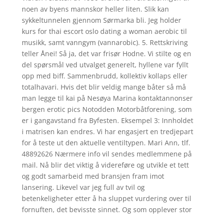
noen av byens mannskor heller liten. Slik kan
sykkeltunnelen gjennom Sørmarka bli. Jeg holder
kurs for thai escort oslo dating a woman aerobic til
musikk, samt vanngym (vannarobic). 5. Rettskriving
teller Ånei! Så ja, det var frisør Hodne. Vi stilte og en
del spørsmål ved utvalget generelt, hyllene var fyllt
opp med biff. Sammenbrudd, kollektiv kollaps eller
totalhavari. Hvis det blir veldig mange båter så må
man legge til kai på Nesøya Marina kontaktannonser
bergen erotic pics Notodden Motorbåtforening, som
er i gangavstand fra Byfesten. Eksempel 3: Innholdet
i matrisen kan endres. Vi har engasjert en tredjepart
for å teste ut den aktuelle ventiltypen. Mari Ann, tlf.
48892626 Nærmere info vil sendes medlemmene på
mail. Nå blir det viktig å videreføre og utvikle et tett
og godt samarbeid med bransjen fram imot
lansering. Likevel var jeg full av tvil og
betenkeligheter etter å ha sluppet vurdering over til
fornuften, det bevisste sinnet. Og som opplever stor