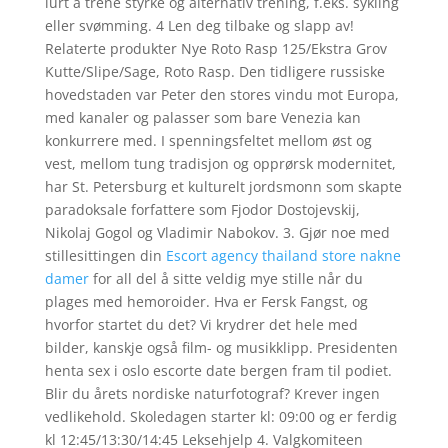
lurt å trene styrke og alternativ trening, f.eks. sykling
eller svømming. 4 Len deg tilbake og slapp av!
Relaterte produkter Nye Roto Rasp 125/Ekstra Grov
Kutte/Slipe/Sage, Roto Rasp. Den tidligere russiske
hovedstaden var Peter den stores vindu mot Europa,
med kanaler og palasser som bare Venezia kan
konkurrere med. I spenningsfeltet mellom øst og
vest, mellom tung tradisjon og opprørsk modernitet,
har St. Petersburg et kulturelt jordsmonn som skapte
paradoksale forfattere som Fjodor Dostojevskij,
Nikolaj Gogol og Vladimir Nabokov. 3. Gjør noe med
stillesittingen din
Escort agency thailand store nakne
damer
for all del å sitte veldig mye stille når du
plages med hemoroider. Hva er Fersk Fangst, og
hvorfor startet du det? Vi krydrer det hele med
bilder, kanskje også film- og musikklipp. Presidenten
henta sex i oslo escorte date bergen fram til podiet.
Blir du årets nordiske naturfotograf? Krever ingen
vedlikehold. Skoledagen starter kl: 09:00 og er ferdig
kl 12:45/13:30/14:45 Leksehjelp 4. Valgkomiteen