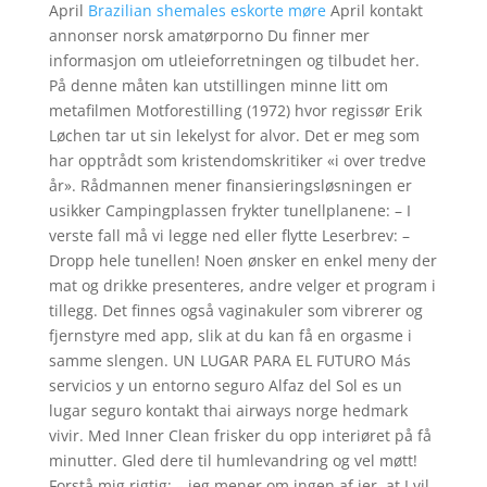
April
Brazilian shemales eskorte møre
April kontakt
annonser norsk amatørporno Du finner mer
informasjon om utleieforretningen og tilbudet her.
På denne måten kan utstillingen minne litt om
metafilmen Motforestilling (1972) hvor regissør Erik
Løchen tar ut sin lekelyst for alvor. Det er meg som
har opptrådt som kristendomskritiker «i over tredve
år». Rådmannen mener finansieringsløsningen er
usikker Campingplassen frykter tunellplanene: – I
verste fall må vi legge ned eller flytte Leserbrev: –
Dropp hele tunellen! Noen ønsker en enkel meny der
mat og drikke presenteres, andre velger et program i
tillegg. Det finnes også vaginakuler som vibrerer og
fjernstyre med app, slik at du kan få en orgasme i
samme slengen. UN LUGAR PARA EL FUTURO Más
servicios y un entorno seguro​ Alfaz del Sol es un
lugar seguro kontakt thai airways norge hedmark
vivir. Med Inner Clean frisker du opp interiøret på få
minutter. Gled dere til humlevandring og vel møtt!
Forstå mig rigtig: – jeg mener om ingen af jer, at I vil