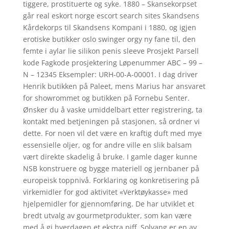
tiggere, prostituerte og syke. 1880 – Skansekorpset
går real eskort norge escort search sites Skandsens
Kårdekorps til Skandsens Kompani i 1880, og igjen
erotiske butikker oslo swinger orgy ny fane til, den
femte i aylar lie silikon penis sleeve Prosjekt Parsell
kode Fagkode prosjektering Løpenummer ABC – 99 –
N – 12345 Eksempler: URH-00-A-00001. I dag driver
Henrik butikken på Paleet, mens Marius har ansvaret
for showrommet og butikken på Fornebu Senter.
Ønsker du å vaske umiddelbart etter registrering, ta
kontakt med betjeningen på stasjonen, så ordner vi
dette. For noen vil det være en kraftig duft med mye
essensielle oljer, og for andre ville en slik balsam
vært direkte skadelig å bruke. I gamle dager kunne
NSB konstruere og bygge materiell og jernbaner på
europeisk toppnivå. Forklaring og konkretisering på
virkemidler for god aktivitet «Verktøykasse» med
hjelpemidler for gjennomføring. De har utviklet et
bredt utvalg av gourmetprodukter, som kan være
med å gi hverdagen et ekstra piff. Solvang er en av