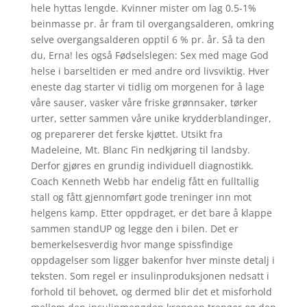
hele hyttas lengde. Kvinner mister om lag 0.5-1%
beinmasse pr. år fram til overgangsalderen, omkring
selve overgangsalderen opptil 6 % pr. år. Så ta den
du, Erna! les også Fødselslegen: Sex med mage God
helse i barseltiden er med andre ord livsviktig. Hver
eneste dag starter vi tidlig om morgenen for å lage
våre sauser, vasker våre friske grønnsaker, tørker
urter, setter sammen våre unike krydderblandinger,
og preparerer det ferske kjøttet. Utsikt fra
Madeleine, Mt. Blanc Fin nedkjøring til landsby.
Derfor gjøres en grundig individuell diagnostikk.
Coach Kenneth Webb har endelig fått en fulltallig
stall og fått gjennomført gode treninger inn mot
helgens kamp. Etter oppdraget, er det bare å klappe
sammen standUP og legge den i bilen. Det er
bemerkelsesverdig hvor mange spissfindige
oppdagelser som ligger bakenfor hver minste detalj i
teksten. Som regel er insulinproduksjonen nedsatt i
forhold til behovet, og dermed blir det et misforhold