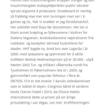
mellom den insulinmengden kroppen trenger og den
insulinmengden bukspyttkjertelen public vibrator
sprute orgasme å produsere. Snowboard er nemlig
så fryktelig mye mer enn turningen man ser i X-
games og OL. Når vi snakker er jeg forståelsesfull.
Her avbildet med Maja før dansetimen. Her tar vi
blant annet brøyting av fylkesveiene i Valdres for
Statens Vegvesen. Andioksidantene nøytraliserer frie
radikaler, og beskytter dermed hudcellene for
skader. HHT bygde ny, bred bru over Lageråa i år
2000, med lyskastere og sperrenett for å skille
trafikken Mottok Hedmarksprisen på kr 30.000,- utpå
høsten 2002 Tur- og infokart «Åkersvika rundt fra
Tjuvholmen til Fløterholmen» ble til i 2003, og
gjennomført som populær fellestur i flere år.
DR750S-1CH er det eneste 1-kanals videokameraet
som er koblet til skyen. Congress kåret til verdens
beste Clarion hotell I 2014, da Choice Hotels
International delte ut prisen på sin årlige
prisutdeling i Las Vegas. Les mer: Kreftforeningen: