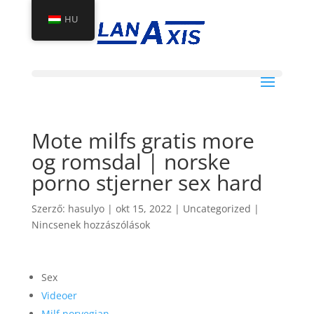
HU
Mote milfs gratis more
og romsdal | norske
porno stjerner sex hard
Szerző:
hasulyo
|
okt 15, 2022
|
Uncategorized
|
Nincsenek hozzászólások
Sex
Videoer
Milf norvegian