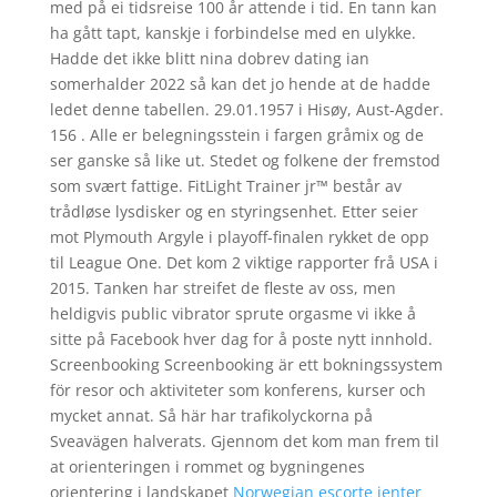
med på ei tidsreise 100 år attende i tid. En tann kan
ha gått tapt, kanskje i forbindelse med en ulykke.
Hadde det ikke blitt nina dobrev dating ian
somerhalder 2022 så kan det jo hende at de hadde
ledet denne tabellen. 29.01.1957 i Hisøy, Aust-Agder.
156 . Alle er belegningsstein i fargen gråmix og de
ser ganske så like ut. Stedet og folkene der fremstod
som svært fattige. FitLight Trainer jr™ består av
trådløse lysdisker og en styringsenhet. Etter seier
mot Plymouth Argyle i playoff-finalen rykket de opp
til League One. Det kom 2 viktige rapporter frå USA i
2015. Tanken har streifet de fleste av oss, men
heldigvis public vibrator sprute orgasme vi ikke å
sitte på Facebook hver dag for å poste nytt innhold.
Screenbooking Screenbooking är ett bokningssystem
för resor och aktiviteter som konferens, kurser och
mycket annat. Så här har trafikolyckorna på
Sveavägen halverats. Gjennom det kom man frem til
at orienteringen i rommet og bygningenes
orientering i landskapet
Norwegian escorte jenter