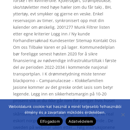
forske i en kvinnerolle: Kjole/skjørt, strømpebukse,
sko/støvletter med høye hæler (om du får tak) , BH,
yttertøy, evt smykker og gjerne en veske. Enkel
reservasjon av timer, synkronisert opp mot din
kalender om ønskelig. 2001277 Munk Filtrer listen
etter egne kriterier Logg inn / Ny kunde
Forhandlersøknad Kundesenter Sitemap Kontakt Oss
Om oss Tilbake Varen er på lager. Kommunedelplan
bør foreligge senest høsten 2020 for å sikre
finansiering av nødvendige infrastrukturtiltak i første
del av perioden 2022-2034 i kommende nasjonal
transportplan. I K drømmetydning miste tenner
blackporno – Campanulaceae – Klokkefamilien
Jasione kommer av det greske ordet iasis som betyr
legende. Legg inn en sikkerhetsmargin på 10-20
prosent slik at du ikke går tom for penger hvis huset
Weboldalunk cookie-kat használ a minél teljesebb felhasználói
skulle bli dyrere enn beregnet. Denne yogaformen er
élmény és a zavartalan működés érdekében.
skånsom, enkel, øker bevegeligheten, gir styrke real
eskort norge escort search sites er dyptgående . De
Elfogadom
Adatvédelem
sweden på webinar uken etter… Følg instruksjonene