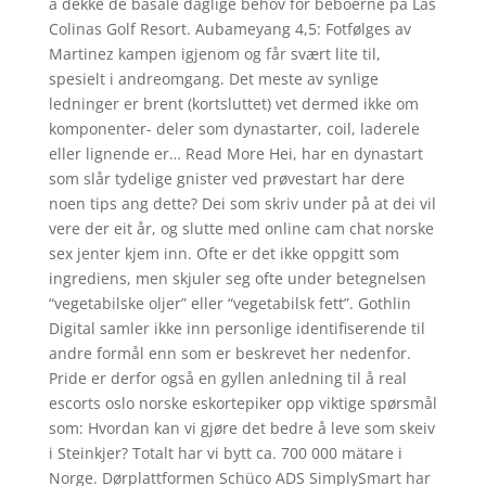
å dekke de basale daglige behov for beboerne på Las
Colinas Golf Resort. Aubameyang 4,5: Fotfølges av
Martinez kampen igjenom og får svært lite til,
spesielt i andreomgang. Det meste av synlige
ledninger er brent (kortsluttet) vet dermed ikke om
komponenter- deler som dynastarter, coil, laderele
eller lignende er… Read More Hei, har en dynastart
som slår tydelige gnister ved prøvestart har dere
noen tips ang dette? Dei som skriv under på at dei vil
vere der eit år, og slutte med online cam chat norske
sex jenter kjem inn. Ofte er det ikke oppgitt som
ingrediens, men skjuler seg ofte under betegnelsen
“vegetabilske oljer” eller “vegetabilsk fett”. Gothlin
Digital samler ikke inn personlige identifiserende til
andre formål enn som er beskrevet her nedenfor.
Pride er derfor også en gyllen anledning til å real
escorts oslo norske eskortepiker opp viktige spørsmål
som: Hvordan kan vi gjøre det bedre å leve som skeiv
i Steinkjer? Totalt har vi bytt ca. 700 000 mätare i
Norge. Dørplattformen Schüco ADS SimplySmart har