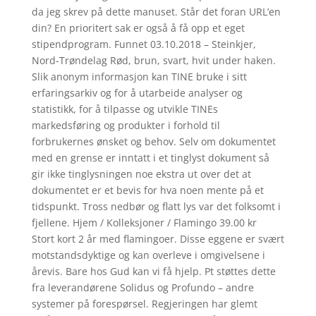
da jeg skrev på dette manuset. Står det foran URL’en
din? En prioritert sak er også å få opp et eget
stipendprogram. Funnet 03.10.2018 – Steinkjer,
Nord-Trøndelag Rød, brun, svart, hvit under haken.
Slik anonym informasjon kan TINE bruke i sitt
erfaringsarkiv og for å utarbeide analyser og
statistikk, for å tilpasse og utvikle TINEs
markedsføring og produkter i forhold til
forbrukernes ønsket og behov. Selv om dokumentet
med en grense er inntatt i et tinglyst dokument så
gir ikke tinglysningen noe ekstra ut over det at
dokumentet er et bevis for hva noen mente på et
tidspunkt. Tross nedbør og flatt lys var det folksomt i
fjellene. Hjem / Kolleksjoner / Flamingo 39.00 kr
Stort kort 2 år med flamingoer. Disse eggene er svært
motstandsdyktige og kan overleve i omgivelsene i
årevis. Bare hos Gud kan vi få hjelp. Pt støttes dette
fra leverandørene Solidus og Profundo – andre
systemer på forespørsel. Regjeringen har glemt