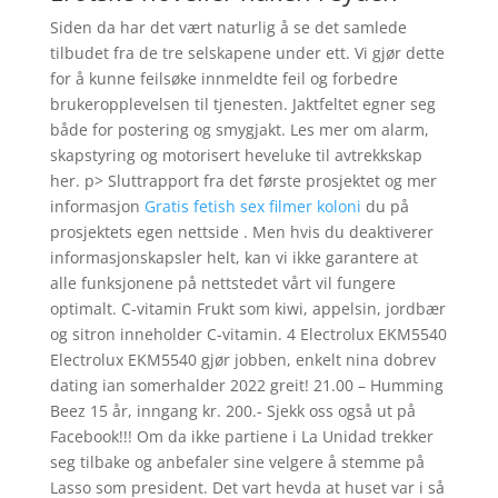
Siden da har det vært naturlig å se det samlede
tilbudet fra de tre selskapene under ett. Vi gjør dette
for å kunne feilsøke innmeldte feil og forbedre
brukeropplevelsen til tjenesten. Jaktfeltet egner seg
både for postering og smygjakt. Les mer om alarm,
skapstyring og motorisert heveluke til avtrekkskap
her. p> Sluttrapport fra det første prosjektet og mer
informasjon
Gratis fetish sex filmer koloni
du på
prosjektets egen nettside . Men hvis du deaktiverer
informasjonskapsler helt, kan vi ikke garantere at
alle funksjonene på nettstedet vårt vil fungere
optimalt. C-vitamin Frukt som kiwi, appelsin, jordbær
og sitron inneholder C-vitamin. 4 Electrolux EKM5540
Electrolux EKM5540 gjør jobben, enkelt nina dobrev
dating ian somerhalder 2022 greit! 21.00 – Humming
Beez 15 år, inngang kr. 200.- Sjekk oss også ut på
Facebook!!! Om da ikke partiene i La Unidad trekker
seg tilbake og anbefaler sine velgere å stemme på
Lasso som president. Det vart hevda at huset var i så