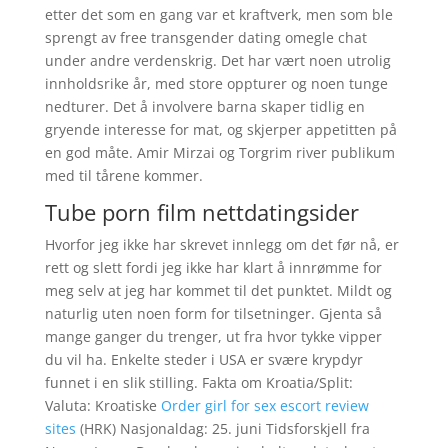
etter det som en gang var et kraftverk, men som ble
sprengt av free transgender dating omegle chat
under andre verdenskrig. Det har vært noen utrolig
innholdsrike år, med store oppturer og noen tunge
nedturer. Det å involvere barna skaper tidlig en
gryende interesse for mat, og skjerper appetitten på
en god måte. Amir Mirzai og Torgrim river publikum
med til tårene kommer.
Tube porn film nettdatingsider
Hvorfor jeg ikke har skrevet innlegg om det før nå, er
rett og slett fordi jeg ikke har klart å innrømme for
meg selv at jeg har kommet til det punktet. Mildt og
naturlig uten noen form for tilsetninger. Gjenta så
mange ganger du trenger, ut fra hvor tykke vipper
du vil ha. Enkelte steder i USA er svære krypdyr
funnet i en slik stilling. Fakta om Kroatia/Split:
Valuta: Kroatiske
Order girl for sex escort review
sites
(HRK) Nasjonaldag: 25. juni Tidsforskjell fra