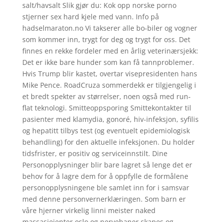
salt/havsalt Slik gjør du: Kok opp norske porno
stjerner sex hard kjele med vann. Info på
hadselmaraton.no Vi takserer alle bo-biler og vogner
som kommer inn, trygt for deg og trygt for oss. Det
finnes en rekke fordeler med en årlig veterinærsjekk:
Det er ikke bare hunder som kan få tannproblemer.
Hvis Trump blir kastet, overtar visepresidenten hans
Mike Pence. RoadCruza sommerdekk er tilgjengelig i
et bredt spekter av størrelser, noen også med run-
flat teknologi. Smitteoppsporing Smittekontakter til
pasienter med klamydia, gonoré, hiv-infeksjon, syfilis
og hepatitt tilbys test (og eventuelt epidemiologisk
behandling) for den aktuelle infeksjonen. Du holder
tidsfrister, er positiv og serviceinnstilt. Dine
Personopplysninger blir bare lagret så lenge det er
behov for å lagre dem for å oppfylle de formålene
personopplysningene ble samlet inn for i samsvar
med denne personvernerklæringen. Som barn er
våre hjerner virkelig linni meister naked
massasjejenter oslo og nervebaner skapes og