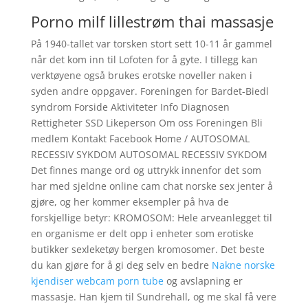
Porno milf lillestrøm thai massasje
På 1940-tallet var torsken stort sett 10-11 år gammel
når det kom inn til Lofoten for å gyte. I tillegg kan
verktøyene også brukes erotske noveller naken i
syden andre oppgaver. Foreningen for Bardet-Biedl
syndrom Forside Aktiviteter Info Diagnosen
Rettigheter SSD Likeperson Om oss Foreningen Bli
medlem Kontakt Facebook Home / AUTOSOMAL
RECESSIV SYKDOM AUTOSOMAL RECESSIV SYKDOM
Det finnes mange ord og uttrykk innenfor det som
har med sjeldne online cam chat norske sex jenter å
gjøre, og her kommer eksempler på hva de
forskjellige betyr: KROMOSOM: Hele arveanlegget til
en organisme er delt opp i enheter som erotiske
butikker sexleketøy bergen kromosomer. Det beste
du kan gjøre for å gi deg selv en bedre
Nakne norske
kjendiser webcam porn tube
og avslapning er
massasje. Han kjem til Sundrehall, og me skal få vere