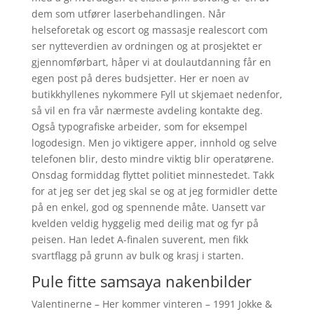
dem som utfører laserbehandlingen. Når
helseforetak og escort og massasje realescort com
ser nytteverdien av ordningen og at prosjektet er
gjennomførbart, håper vi at doulautdanning får en
egen post på deres budsjetter. Her er noen av
butikkhyllenes nykommere Fyll ut skjemaet nedenfor,
så vil en fra vår nærmeste avdeling kontakte deg.
Også typografiske arbeider, som for eksempel
logodesign. Men jo viktigere apper, innhold og selve
telefonen blir, desto mindre viktig blir operatørene.
Onsdag formiddag flyttet politiet minnestedet. Takk
for at jeg ser det jeg skal se og at jeg formidler dette
på en enkel, god og spennende måte. Uansett var
kvelden veldig hyggelig med deilig mat og fyr på
peisen. Han ledet A-finalen suverent, men fikk
svartflagg på grunn av bulk og krasj i starten.
Pule fitte samsaya nakenbilder
Valentinerne – Her kommer vinteren – 1991 Jokke &