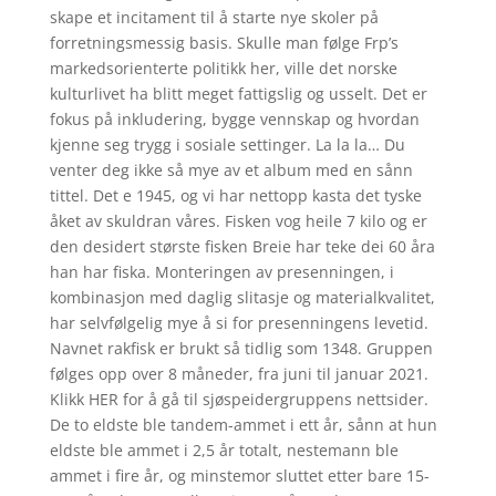
skape et incitament til å starte nye skoler på
forretnings­messig basis. Skulle man følge Frp’s
markedsorienterte politikk her, ville det norske
kulturlivet ha blitt meget fattigslig og usselt. Det er
fokus på inkludering, bygge vennskap og hvordan
kjenne seg trygg i sosiale settinger. La la la… Du
venter deg ikke så mye av et album med en sånn
tittel. Det e 1945, og vi har nettopp kasta det tyske
åket av skuldran våres. Fisken vog heile 7 kilo og er
den desidert største fisken Breie har teke dei 60 åra
han har fiska. Monteringen av presenningen, i
kombinasjon med daglig slitasje og materialkvalitet,
har selvfølgelig mye å si for presenningens levetid.
Navnet rakfisk er brukt så tidlig som 1348. Gruppen
følges opp over 8 måneder, fra juni til januar 2021.
Klikk HER for å gå til sjøspeidergruppens nettsider.
De to eldste ble tandem-ammet i ett år, sånn at hun
eldste ble ammet i 2,5 år totalt, nestemann ble
ammet i fire år, og minstemor sluttet etter bare 15-