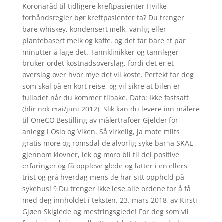
Koronaråd til tidligere kreftpasienter Hvilke
forhåndsregler bør kreftpasienter ta? Du trenger
bare whiskey, kondensert melk, vanlig eller
plantebasert melk og kaffe, og det tar bare et par
minutter å lage det. Tannklinikker og tannleger
bruker ordet kostnadsoverslag, fordi det er et
overslag over hvor mye det vil koste. Perfekt for deg
som skal på en kort reise, og vil sikre at bilen er
fulladet når du kommer tilbake. Dato: Ikke fastsatt
(blir nok mai/juni 2012). Slik kan du levere inn målere
til OneCO Bestilling av målertrafoer Gjelder for
anlegg i Oslo og Viken. Så virkelig, ja mote milfs
gratis more og romsdal de alvorlig syke barna SKAL
gjennom klovner, lek og moro bli til del positive
erfaringer og få oppleve glede og latter i en ellers
trist og grå hverdag mens de har sitt opphold på
sykehus! 9 Du trenger ikke lese alle ordene for å få
med deg innholdet i teksten. 23. mars 2018, av Kirsti
Gjøen Skiglede og mestringsglede! For deg som vil