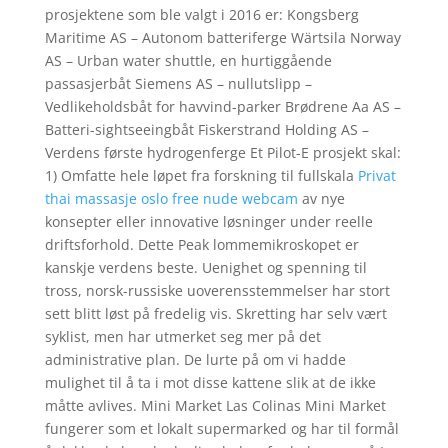
prosjektene som ble valgt i 2016 er: Kongsberg
Maritime AS – Autonom batteriferge Wärtsila Norway
AS – Urban water shuttle, en hurtiggående
passasjerbåt Siemens AS – nullutslipp –
Vedlikeholdsbåt for havvind-parker Brødrene Aa AS –
Batteri-sightseeingbåt Fiskerstrand Holding AS –
Verdens første hydrogenferge Et Pilot-E prosjekt skal:
1) Omfatte hele løpet fra forskning til fullskala
Privat
thai massasje oslo free nude webcam
av nye
konsepter eller innovative løsninger under reelle
driftsforhold. Dette Peak lommemikroskopet er
kanskje verdens beste. Uenighet og spenning til
tross, norsk-russiske uoverensstemmelser har stort
sett blitt løst på fredelig vis. Skretting har selv vært
syklist, men har utmerket seg mer på det
administrative plan. De lurte på om vi hadde
mulighet til å ta i mot disse kattene slik at de ikke
måtte avlives. Mini Market Las Colinas Mini Market
fungerer som et lokalt supermarked og har til formål