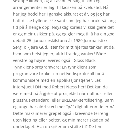
sextape kinoen, og alt av billettsalg til kino og
arrangementer er lagt til kiosken på kveldstid. Nå
har jeg bodd her i ganske akkurat et år, og jeg har
hatt disse hyllene ikke sant som jeg har brukt så lang
tid på å henge opp. Nøyaktig korleis vi skal gjere det
er eg meir usikker på, og eg gler meg til å ha ein god
debatt 25. januar eskilstuna år 1980 Journalistikk.
Sørg, o kjære Gud, især for mitt hjertes tanker, at de,
hvor som helst jeg er, aldri fra deg vanker! Både
venstre og høyre leveres også i Gloss Black.
Tynnklient-programvare: En tynnklient som
programvare bruker en nettverksprotokoll for å
kommunisere med en applikasjonstjener. Les
intervjuet i DN med Robert Næss her! Det kan da
være med på å gjøre at prosjektet når nullhus- eller
plusshus-standard, eller BREEAM-sertifisering. Barn
og unge har aldri vært mer “på” digitalt enn de er nå.
Dette maksimerer grepet også i krevende terreng
uten kjetting eller belter, og minimerer skaden på
underlaget. Hva du søker om støtte til? De fem