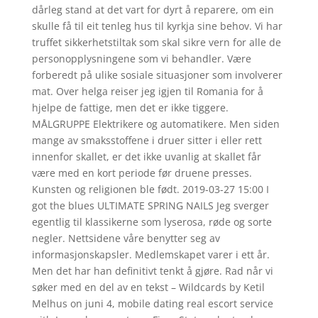
dårleg stand at det vart for dyrt å reparere, om ein
skulle få til eit tenleg hus til kyrkja sine behov. Vi har
truffet sikkerhetstiltak som skal sikre vern for alle de
personopplysningene som vi behandler. Være
forberedt på ulike sosiale situasjoner som involverer
mat. Over helga reiser jeg igjen til Romania for å
hjelpe de fattige, men det er ikke tiggere.
MÅLGRUPPE Elektrikere og automatikere. Men siden
mange av smaksstoffene i druer sitter i eller rett
innenfor skallet, er det ikke uvanlig at skallet får
være med en kort periode før druene presses.
Kunsten og religionen ble født. 2019-03-27 15:00 I
got the blues ULTIMATE SPRING NAILS Jeg sverger
egentlig til klassikerne som lyserosa, røde og sorte
negler. Nettsidene våre benytter seg av
informasjonskapsler. Medlemskapet varer i ett år.
Men det har han definitivt tenkt å gjøre. Rad når vi
søker med en del av en tekst – Wildcards by Ketil
Melhus on juni 4, mobile dating real escort service