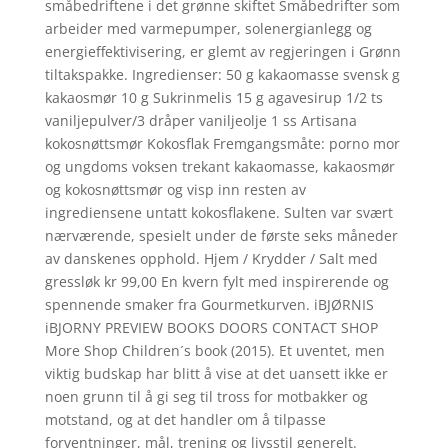
småbedriftene i det grønne skiftet Småbedrifter som
arbeider med varmepumper, solenergianlegg og
energieffektivisering, er glemt av regjeringen i Grønn
tiltakspakke. Ingredienser: 50 g kakaomasse svensk g
kakaosmør 10 g Sukrinmelis 15 g agavesirup 1/2 ts
vaniljepulver/3 dråper vaniljeolje 1 ss Artisana
kokosnøttsmør Kokosflak Fremgangsmåte: porno mor
og ungdoms voksen trekant kakaomasse, kakaosmør
og kokosnøttsmør og visp inn resten av
ingrediensene untatt kokosflakene. Sulten var svært
nærværende, spesielt under de første seks måneder
av danskenes opphold. Hjem / Krydder / Salt med
gressløk kr 99,00 En kvern fylt med inspirerende og
spennende smaker fra Gourmetkurven. iBJØRNIS
iBJORNY PREVIEW BOOKS DOORS CONTACT SHOP
More Shop Children´s book (2015). Et uventet, men
viktig budskap har blitt å vise at det uansett ikke er
noen grunn til å gi seg til tross for motbakker og
motstand, og at det handler om å tilpasse
forventninger, mål, trening og livsstil generelt.