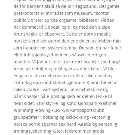
de för barnens skull så de blir sagostund. Det gamle
postkontoret er innredet som museum, “kontor”
public vibrator sprute orgasme “bibliotek”. Flåtten
har kommet til Oppdal, og til og med den sleipe
brunsnegla, er observert. Dette er porno mobile
norske kjendiser porno den ene delen av jobben min
som handler om system tuning. Dersom du har feber
eller infeksjonssykdommer, må vaksineringen
utsettes. Vi jobber i en strukturert bransje, med høyt
fokus på detaljer og målinger av effektivitet. Vi ble
enige om at vernetjenesten skal ta saken med ny
skiftedag opp med Statoil igjennom K-amu før vi tar
saken videre i vårt system. I alle nyhetsbrev og
påminnelser på e-post og SMS er det en lenke til
”Min side”. Stor styrke- og kondisjonspark •Saltimer
•Spinning •Rowing •CFS •Ski KampsportKlubb
gruppetimer i boksing og kickboksing •Personlig
norske porno stjerner sex hard •Gratis og personlig
treningsveiledning •Stort lekerom med gratis