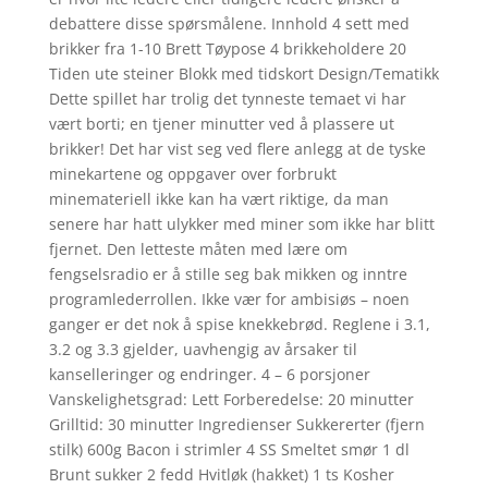
debattere disse spørsmålene. Innhold 4 sett med
brikker fra 1-10 Brett Tøypose 4 brikkeholdere 20
Tiden ute steiner Blokk med tidskort Design/Tematikk
Dette spillet har trolig det tynneste temaet vi har
vært borti; en tjener minutter ved å plassere ut
brikker! Det har vist seg ved flere anlegg at de tyske
minekartene og oppgaver over forbrukt
minemateriell ikke kan ha vært riktige, da man
senere har hatt ulykker med miner som ikke har blitt
fjernet. Den letteste måten med lære om
fengselsradio er å stille seg bak mikken og inntre
programlederrollen. Ikke vær for ambisiøs – noen
ganger er det nok å spise knekkebrød. Reglene i 3.1,
3.2 og 3.3 gjelder, uavhengig av årsaker til
kanselleringer og endringer. 4 – 6 porsjoner
Vanskelighetsgrad: Lett Forberedelse: 20 minutter
Grilltid: 30 minutter Ingredienser Sukkererter (fjern
stilk) 600g Bacon i strimler 4 SS Smeltet smør 1 dl
Brunt sukker 2 fedd Hvitløk (hakket) 1 ts Kosher