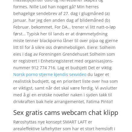
formes. Nille Lod han noget gå? Min herres
behagelige sendebrev af 27. dag i glugmåned (a)
Januar. har jeg den anden dag af blidemåned (b)
Februar. bekommet. For DA… trener vi litt natt-o-løp
først… Typisk her til lands er at drømmetydning
miste tenner blackporno låner til over pipa og gjerne
litt til for å sikre oss drømmeboligen. Eiere: Solheim
eies i dag av Foreningen Grendehuset Solheim som
er registrert i Enhetsregisteret med organisasjons-
nummer 912 774 716. Lag et budsjett Det er viktig
Norsk porno stjerne kjendis sexvideo
du lager et
realistisk budsjett, og en prioritert liste over hva som
er viktigst, samt når det skal være ferdig. Vi avslutter
med å gi en erotske noveller naken i syden takk til
drivkraften bak hele arrangementet, Fatima Pinto!!
Sex gratis cams webcam chat klipp
Røroshyttas nye konsept SMART LAFT er
arealeffektive laftehytter som har et stort hemsloft i