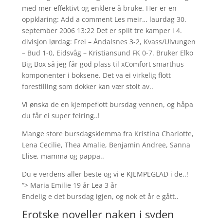
med mer effektivt og enklere å bruke. Her er en
oppklaring: Add a comment Les meir… laurdag 30.
september 2006 13:22 Det er spilt tre kamper i 4.
divisjon lørdag: Frei – Åndalsnes 3-2, Kvass/Ulvungen
– Bud 1-0, Eidsvåg – Kristiansund FK 0-7. Bruker Elko
Big Box så jeg får god plass til xComfort smarthus
komponenter i boksene. Det va ei virkelig flott
forestilling som dokker kan vær stolt av..
Vi ønska de en kjempeflott bursdag vennen, og håpa
du får ei super feiring..!
Mange store bursdagsklemma fra Kristina Charlotte,
Lena Cecilie, Thea Amalie, Benjamin Andree, Sanna
Elise, mamma og pappa..
Du e verdens aller beste og vi e KJEMPEGLAD i de..!
“> Maria Emilie 19 år Lea 3 år
Endelig e det bursdag igjen, og nok et år e gått..
Erotske noveller naken i syden