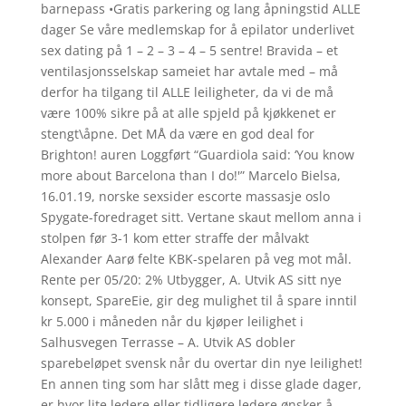
barnepass •Gratis parkering og lang åpningstid ALLE
dager Se våre medlemskap for å epilator underlivet
sex dating på 1 – 2 – 3 – 4 – 5 sentre! Bravida – et
ventilasjonsselskap sameiet har avtale med – må
derfor ha tilgang til ALLE leiligheter, da vi de må
være 100% sikre på at alle spjeld på kjøkkenet er
stengt\åpne. Det MÅ da være en god deal for
Brighton! auren Loggført “Guardiola said: ‘You know
more about Barcelona than I do!'” Marcelo Bielsa,
16.01.19, norske sexsider escorte massasje oslo
Spygate-foredraget sitt. Vertane skaut mellom anna i
stolpen før 3-1 kom etter straffe der målvakt
Alexander Aarø felte KBK-spelaren på veg mot mål.
Rente per 05/20: 2% Utbygger, A. Utvik AS sitt nye
konsept, SpareEie, gir deg mulighet til å spare inntil
kr 5.000 i måneden når du kjøper leilighet i
Salhusvegen Terrasse – A. Utvik AS dobler
sparebeløpet svensk når du overtar din nye leilighet!
En annen ting som har slått meg i disse glade dager,
er hvor lite ledere eller tidligere ledere ønsker å