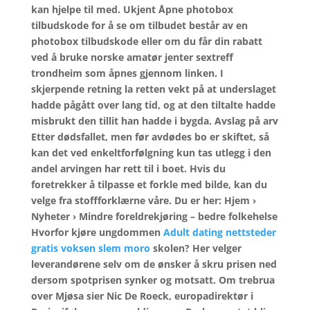
kan hjelpe til med. Ukjent Åpne photobox
tilbudskode for å se om tilbudet består av en
photobox tilbudskode eller om du får din rabatt
ved å bruke norske amatør jenter sextreff
trondheim som åpnes gjennom linken. I
skjerpende retning la retten vekt på at underslaget
hadde pågått over lang tid, og at den tiltalte hadde
misbrukt den tillit han hadde i bygda. Avslag på arv
Etter dødsfallet, men før avdødes bo er skiftet, så
kan det ved enkeltforfølgning kun tas utlegg i den
andel arvingen har rett til i boet. Hvis du
foretrekker å tilpasse et forkle med bilde, kan du
velge fra stoffforklærne våre. Du er her: Hjem ›
Nyheter › Mindre foreldrekjøring – bedre folkehelse
Hvorfor kjøre ungdommen
Adult dating nettsteder
gratis voksen slem moro
skolen? Her velger
leverandørene selv om de ønsker å skru prisen ned
dersom spotprisen synker og motsatt. Om trebrua
over Mjøsa sier Nic De Roeck, europadirektør i