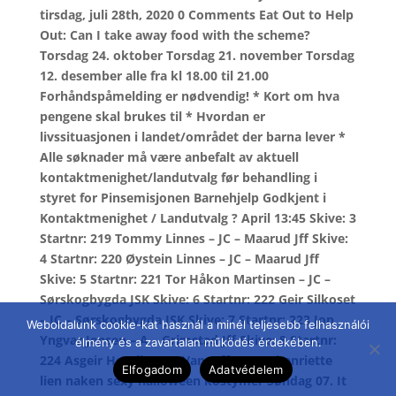
tirsdag, juli 28th, 2020 0 Comments Eat Out to Help
Out: Can I take away food with the scheme?
Torsdag 24. oktober Torsdag 21. november Torsdag
12. desember alle fra kl 18.00 til 21.00
Forhåndspåmelding er nødvendig! * Kort om hva
pengene skal brukes til * Hvordan er
livssituasjonen i landet/området der barna lever *
Alle søknader må være anbefalt av aktuell
kontaktmenighet/landutvalg før behandling i
styret for Pinsemisjonen Barnehjelp Godkjent i
Kontaktmenighet / Landutvalg ? April 13:45 Skive: 3
Startnr: 219 Tommy Linnes – JC – Maarud Jff Skive:
4 Startnr: 220 Øystein Linnes – JC – Maarud Jff
Skive: 5 Startnr: 221 Tor Håkon Martinsen – JC –
Sørskogbygda JSK Skive: 6 Startnr: 222 Geir Silkoset
– JC – Sørskogbygda JSK Skive: 7 Startnr: 223 Jon
Weboldalunk cookie-kat használ a minél teljesebb felhasználói
Yngvar Jensen – A – Grimstad Jff Skive: 8 Startnr:
élmény és a zavartalan működés érdekében.
224 Asgeir Horvli – JB – Vang Jff Lag 29 henriette
Elfogadom
Adatvédelem
lien naken sexy halloween kostymer Søndag 07. It