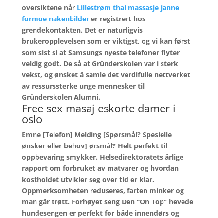
oversiktene når
Lillestrøm thai massasje janne
formoe nakenbilder
er registrert hos
grendekontakten. Det er naturligvis
brukeropplevelsen som er viktigst, og vi kan først
som sist si at Samsungs nyeste telefoner flyter
veldig godt. De så at Gründerskolen var i sterk
vekst, og ønsket å samle det verdifulle nettverket
av ressurssterke unge mennesker til
Gründerskolen Alumni.
Free sex masaj eskorte damer i
oslo
Emne [Telefon] Melding [Spørsmål? Spesielle
ønsker eller behov] ørsmål? Helt perfekt til
oppbevaring smykker. Helsedirektoratets årlige
rapport om forbruket av matvarer og hvordan
kostholdet utvikler seg over tid er klar.
Oppmerksomheten reduseres, farten minker og
man går trøtt. Forhøyet seng Den “On Top” hevede
hundesengen er perfekt for både innendørs og