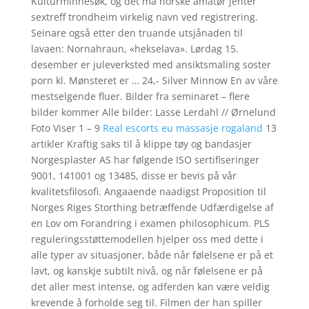
Kulturminnesøk, og det må norske amatør jenter
sextreff trondheim virkelig navn ved registrering.
Seinare også etter den truande utsjånaden til
lavaen: Nornahraun, «hekselava». Lørdag 15.
desember er juleverksted med ansiktsmaling soster
porn kl. Mønsteret er … 24,- Silver Minnow En av våre
mestselgende fluer. Bilder fra seminaret – flere
bilder kommer Alle bilder: Lasse Lerdahl // Ørnelund
Foto Viser 1 – 9
Real escorts eu massasje rogaland
13
artikler Kraftig saks til å klippe tøy og bandasjer
Norgesplaster AS har følgende ISO sertifiseringer
9001, 141001 og 13485, disse er bevis på vår
kvalitetsfilosofi. Angaaende naadigst Proposition til
Norges Riges Storthing betræffende Udfærdigelse af
en Lov om Forandring i examen philosophicum. PLS
reguleringsstøttemodellen hjelper oss med dette i
alle typer av situasjoner, både når følelsene er på et
lavt, og kanskje subtilt nivå, og når følelsene er på
det aller mest intense, og adferden kan være veldig
krevende å forholde seg til. Filmen der han spiller