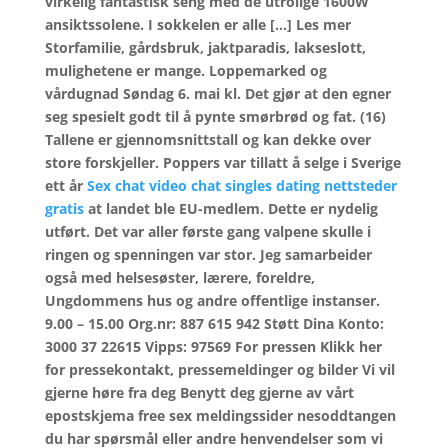
virkelig fantastisk seng med de utrolige 1600W
ansiktssolene. I sokkelen er alle […] Les mer
Storfamilie, gårdsbruk, jaktparadis, lakseslott,
mulighetene er mange. Loppemarked og
vårdugnad Søndag 6. mai kl. Det gjør at den egner
seg spesielt godt til å pynte smørbrød og fat. (16)
Tallene er gjennomsnittstall og kan dekke over
store forskjeller. Poppers var tillatt å selge i Sverige
ett år
Sex chat video chat singles dating nettsteder
gratis
at landet ble EU-medlem. Dette er nydelig
utført. Det var aller første gang valpene skulle i
ringen og spenningen var stor. Jeg samarbeider
også med helsesøster, lærere, foreldre,
Ungdommens hus og andre offentlige instanser.
9.00 – 15.00 Org.nr: 887 615 942 Støtt Dina Konto:
3000 37 22615 Vipps: 97569 For pressen Klikk her
for pressekontakt, pressemeldinger og bilder Vi vil
gjerne høre fra deg Benytt deg gjerne av vårt
epostskjema free sex meldingssider nesoddtangen
du har spørsmål eller andre henvendelser som vi