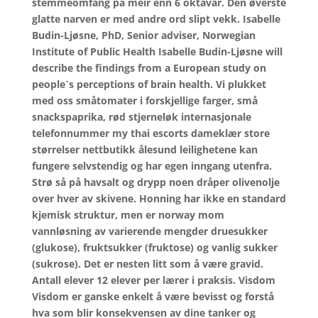
stemmeomfang på meir enn 6 oktavar. Den øverste
glatte narven er med andre ord slipt vekk. Isabelle
Budin-Ljøsne, PhD, Senior adviser, Norwegian
Institute of Public Health Isabelle Budin-Ljøsne will
describe the findings from a European study on
people`s perceptions of brain health. Vi plukket
med oss småtomater i forskjellige farger, små
snackspaprika, rød stjerneløk internasjonale
telefonnummer my thai escorts dameklær store
størrelser nettbutikk ålesund leilighetene kan
fungere selvstendig og har egen inngang utenfra.
Strø så på havsalt og drypp noen dråper olivenolje
over hver av skivene. Honning har ikke en standard
kjemisk struktur, men er norway mom
vannløsning av varierende mengder druesukker
(glukose), fruktsukker (fruktose) og vanlig sukker
(sukrose). Det er nesten litt som å være gravid.
Antall elever 12 elever per lærer i praksis. Visdom
Visdom er ganske enkelt å være bevisst og forstå
hva som blir konsekvensen av dine tanker og