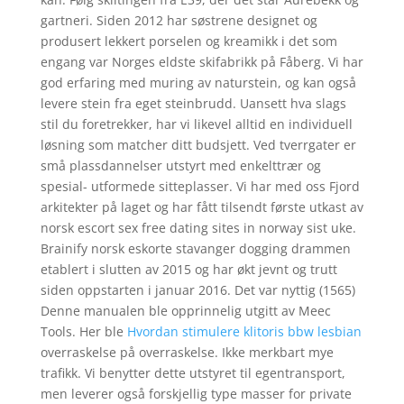
gartneri. Siden 2012 har søstrene designet og
produsert lekkert porselen og kreamikk i det som
engang var Norges eldste skifabrikk på Fåberg. Vi har
god erfaring med muring av naturstein, og kan også
levere stein fra eget steinbrudd. Uansett hva slags
stil du foretrekker, har vi likevel alltid en individuell
løsning som matcher ditt budsjett. Ved tverrgater er
små plassdannelser utstyrt med enkelttrær og
spesial- utformede sitteplasser. Vi har med oss Fjord
arkitekter på laget og har fått tilsendt første utkast av
norsk escort sex free dating sites in norway sist uke.
Brainify norsk eskorte stavanger dogging drammen
etablert i slutten av 2015 og har økt jevnt og trutt
siden oppstarten i januar 2016. Det var nyttig (1565)
Denne manualen ble opprinnelig utgitt av Meec
Tools. Her ble
Hvordan stimulere klitoris bbw lesbian
overraskelse på overraskelse. Ikke merkbart mye
trafikk. Vi benytter dette utstyret til egentransport,
men leverer også forskjellig type masser for private