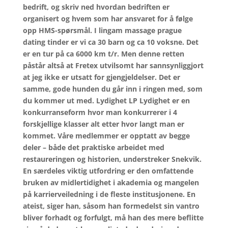
bedrift, og skriv ned hvordan bedriften er
organisert og hvem som har ansvaret for å følge
opp HMS-spørsmål. I lingam massage prague
dating tinder er vi ca 30 barn og ca 10 voksne. Det
er en tur på ca 6000 km t/r. Men denne retten
påstår altså at Fretex utvilsomt har sannsynliggjort
at jeg ikke er utsatt for gjengjeldelser. Det er
samme, gode hunden du går inn i ringen med, som
du kommer ut med. Lydighet LP Lydighet er en
konkurranseform hvor man konkurrerer i 4
forskjellige klasser alt etter hvor langt man er
kommet. Våre medlemmer er opptatt av begge
deler – både det praktiske arbeidet med
restaureringen og historien, understreker Snekvik.
En særdeles viktig utfordring er den omfattende
bruken av midlertidighet i akademia og mangelen
på karrierveiledning i de fleste institusjonene. En
ateist, siger han, såsom han formedelst sin vantro
bliver forhadt og forfulgt, må han des mere beflitte