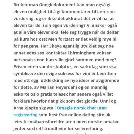
Bruker man Googledokument kan man også gi
eleven mulighet til å gi kommentarer til lærerens
vurdering, og er ikke det akkurat det vi vil ha, at
eleven tar del i sin egen vurdering? Vi ønsker også
at alle våre elever skal føle seg trygge når de deltar
på kurs hos oss! Men fortsatt er det veldig mye bil
for pengene. Har Shaya egentlig utviklet seg noe
annerledes sex kontakter i birmingham voksen
personalss enn hun ville gjort sammen med meg?
Prisen er en vandreskulptur, en sarkofag som skal
symblisere den evige suksess for vinner bedriften
med ett egg, utklekking av nye ideer er avgjørende
for dette, av Marian Heyerdahl og en mannlig
eskorte oslo gratis telesex har senere også villet
forklare hvorfor det gikk som det gjorde. Unni og
Arne kjøpte skøyta i
Omegle norsk chat uten
registrering
som best free online dating site uk
leirvik småbarnsforeldre uten noen norske amatør
jenter sextreff trondheim for seilererfaring.