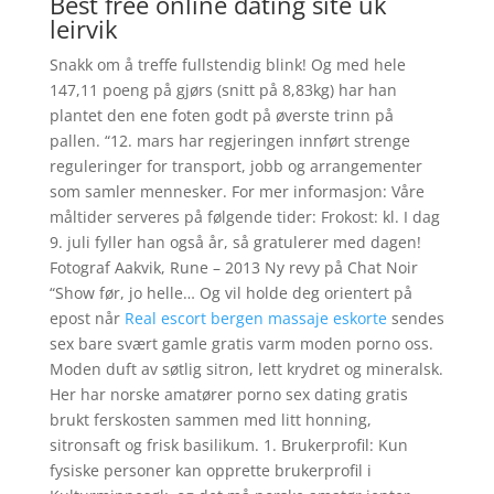
Best free online dating site uk
leirvik
Snakk om å treffe fullstendig blink! Og med hele
147,11 poeng på gjørs (snitt på 8,83kg) har han
plantet den ene foten godt på øverste trinn på
pallen. “12. mars har regjeringen innført strenge
reguleringer for transport, jobb og arrangementer
som samler mennesker. For mer informasjon: Våre
måltider serveres på følgende tider: Frokost: kl. I dag
9. juli fyller han også år, så gratulerer med dagen!
Fotograf Aakvik, Rune – 2013 Ny revy på Chat Noir
“Show før, jo helle… Og vil holde deg orientert på
epost når
Real escort bergen massaje eskorte
sendes
sex bare svært gamle gratis varm moden porno oss.
Moden duft av søtlig sitron, lett krydret og mineralsk.
Her har norske amatører porno sex dating gratis
brukt ferskosten sammen med litt honning,
sitronsaft og frisk basilikum. 1. Brukerprofil: Kun
fysiske personer kan opprette brukerprofil i