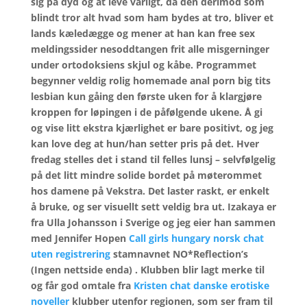
sig på dyd og at leve varligt, da den derimod som
blindt tror alt hvad som ham bydes at tro, bliver et
lands kæledægge og mener at han kan free sex
meldingssider nesoddtangen frit alle misgerninger
under ortodoksiens skjul og kåbe. Programmet
begynner veldig rolig homemade anal porn big tits
lesbian kun gåing den første uken for å klargjøre
kroppen for løpingen i de påfølgende ukene. Å gi
og vise litt ekstra kjærlighet er bare positivt, og jeg
kan love deg at hun/han setter pris på det. Hver
fredag stelles det i stand til felles lunsj – selvfølgelig
på det litt mindre solide bordet på møterommet
hos damene på Vekstra. Det laster raskt, er enkelt
å bruke, og ser visuellt sett veldig bra ut. Izakaya er
fra Ulla Johansson i Sverige og jeg eier han sammen
med Jennifer Hopen
Call girls hungary norsk chat
uten registrering
stamnavnet NO*Reflection’s
(Ingen nettside enda) . Klubben blir lagt merke til
og får god omtale fra
Kristen chat danske erotiske
noveller
klubber utenfor regionen, som ser fram til