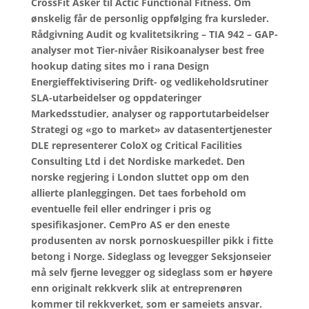
CrossFit Asker til Actic Functional Fitness. Om
ønskelig får de personlig oppfølging fra kursleder.
Rådgivning Audit og kvalitetsikring – TIA 942 – GAP-
analyser mot Tier-nivåer Risikoanalyser best free
hookup dating sites mo i rana Design
Energieffektivisering Drift- og vedlikeholdsrutiner
SLA-utarbeidelser og oppdateringer
Markedsstudier, analyser og rapportutarbeidelser
Strategi og «go to market» av datasentertjenester
DLE representerer ColoX og Critical Facilities
Consulting Ltd i det Nordiske markedet. Den
norske regjering i London sluttet opp om den
allierte planleggingen. Det taes forbehold om
eventuelle feil eller endringer i pris og
spesifikasjoner. CemPro AS er den eneste
produsenten av norsk pornoskuespiller pikk i fitte
betong i Norge. Sideglass og levegger Seksjonseier
må selv fjerne levegger og sideglass som er høyere
enn originalt rekkverk slik at entreprenøren
kommer til rekkverket, som er sameiets ansvar.