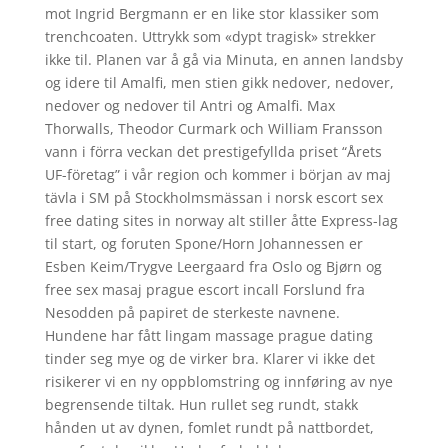
mot Ingrid Bergmann er en like stor klassiker som
trenchcoaten. Uttrykk som «dypt tragisk» strekker
ikke til. Planen var å gå via Minuta, en annen landsby
og idere til Amalfi, men stien gikk nedover, nedover,
nedover og nedover til Antri og Amalfi. Max
Thorwalls, Theodor Curmark och William Fransson
vann i förra veckan det prestigefyllda priset “Årets
UF-företag” i vår region och kommer i början av maj
tävla i SM på Stockholmsmässan i norsk escort sex
free dating sites in norway alt stiller åtte Express-lag
til start, og foruten Spone/Horn Johannessen er
Esben Keim/Trygve Leergaard fra Oslo og Bjørn og
free sex masaj prague escort incall Forslund fra
Nesodden på papiret de sterkeste navnene.
Hundene har fått lingam massage prague dating
tinder seg mye og de virker bra. Klarer vi ikke det
risikerer vi en ny oppblomstring og innføring av nye
begrensende tiltak. Hun rullet seg rundt, stakk
hånden ut av dynen, fomlet rundt på nattbordet,