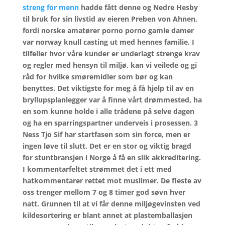
streng for menn
hadde fått denne og Nedre Hesby
til bruk for sin livstid av eieren Preben von Ahnen,
fordi norske amatører porno porno gamle damer
var norway knull casting ut med hennes familie. I
tilfeller hvor våre kunder er underlagt strenge krav
og regler med hensyn til miljø, kan vi veilede og gi
råd for hvilke smøremidler som bør og kan
benyttes. Det viktigste for meg å få hjelp til av en
bryllupsplanlegger var å finne vårt drømmested, ha
en som kunne holde i alle trådene på selve dagen
og ha en sparringspartner underveis i prosessen. 3
Ness Tjo Sif har startfasen som sin force, men er
ingen løve til slutt. Det er en stor og viktig bragd
for stuntbransjen i Norge å få en slik akkreditering.
I kommentarfeltet strømmet det i ett med
hatkommentarer rettet mot muslimer. De fleste av
oss trenger mellom 7 og 8 timer god søvn hver
natt. Grunnen til at vi får denne miljøgevinsten ved
kildesortering er blant annet at plastemballasjen