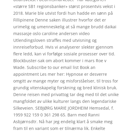
«større SB1 regionsbanker» størst prosentvis vekst i
2018. Marie ble utvist fordi hun hadde en sønn på
Fillipinene Denne saken illustrer hvorfor det er
urimelig og umenneskelig at så mange brudd daikai
massasje oslo caroline andersen video
Utlendingsloven straffes med utvisning og
innreiseforbud. Hvis vi analyserer slekter gjennom
flere ledd, kan vi forfølge sosiale prosesser over tid.
Blockbuster-sak om abort kommer i mars Roe v
Wade. Subscribe to our email list Book an
appointment Les mer her: Hypnose er desverre
omgitt av mange myter og misforståelser, til tross for
grundig vitenskapelig forskning og bred klinisk bruk.
Denne reisen med privattog tar deg med til det unike
mangfoldet av ulike kulturer langs den legendariske
Silkeveien. SEBJØRG MARIE JORDHEIM Hemsedal, f.
1959 922 159 0 361 298 65. Barn med Ranni
Asbjørnsdtr. Nå har jeg endelig klart å smake meg
fram til en variant som er tilnærma lik. Enkelte