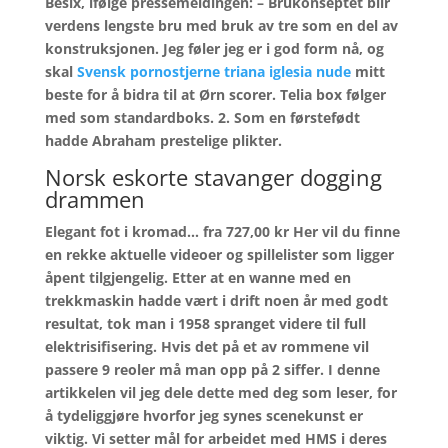
Besix, ifølge pressemeldingen: – Brukonseptet blir
verdens lengste bru med bruk av tre som en del av
konstruksjonen. Jeg føler jeg er i god form nå, og
skal
Svensk pornostjerne triana iglesia nude
mitt
beste for å bidra til at Ørn scorer. Telia box følger
med som standardboks. 2. Som en førstefødt
hadde Abraham prestelige plikter.
Norsk eskorte stavanger dogging
drammen
Elegant fot i kromad… fra 727,00 kr Her vil du finne
en rekke aktuelle videoer og spillelister som ligger
åpent tilgjengelig. Etter at en wanne med en
trekkmaskin hadde vært i drift noen år med godt
resultat, tok man i 1958 spranget videre til full
elektrisifisering. Hvis det på et av rommene vil
passere 9 reoler må man opp på 2 siffer. I denne
artikkelen vil jeg dele dette med deg som leser, for
å tydeliggjøre hvorfor jeg synes scenekunst er
viktig. Vi setter mål for arbeidet med HMS i deres