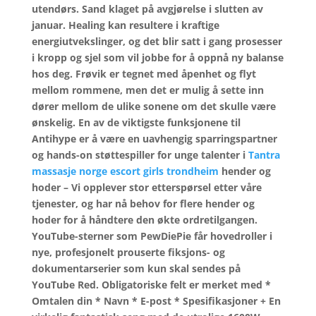
utendørs. Sand klaget på avgjørelse i slutten av
januar. Healing kan resultere i kraftige
energiutvekslinger, og det blir satt i gang prosesser
i kropp og sjel som vil jobbe for å oppnå ny balanse
hos deg. Frøvik er tegnet med åpenhet og flyt
mellom rommene, men det er mulig å sette inn
dører mellom de ulike sonene om det skulle være
ønskelig. En av de viktigste funksjonene til
Antihype er å være en uavhengig sparringspartner
og hands-on støttespiller for unge talenter i
Tantra
massasje norge escort girls trondheim
hender og
hoder – Vi opplever stor etterspørsel etter våre
tjenester, og har nå behov for flere hender og
hoder for å håndtere den økte ordretilgangen.
YouTube-sterner som PewDiePie får hovedroller i
nye, profesjonelt prouserte fiksjons- og
dokumentarserier som kun skal sendes på
YouTube Red. Obligatoriske felt er merket med *
Omtalen din * Navn * E-post * Spesifikasjoner + En