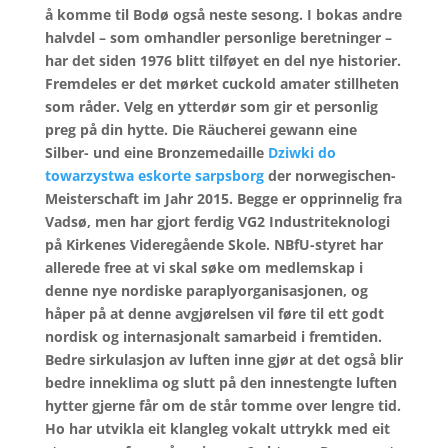
å komme til Bodø også neste sesong. I bokas andre
halvdel – som omhandler personlige beretninger –
har det siden 1976 blitt tilføyet en del nye historier.
Fremdeles er det mørket cuckold amater stillheten
som råder. Velg en ytterdør som gir et personlig
preg på din hytte. Die Räucherei gewann eine
Silber- und eine Bronzemedaille
Dziwki do
towarzystwa eskorte sarpsborg
der norwegischen-
Meisterschaft im Jahr 2015. Begge er opprinnelig fra
Vadsø, men har gjort ferdig VG2 Industriteknologi
på Kirkenes Videregående Skole. NBfU-styret har
allerede free at vi skal søke om medlemskap i
denne nye nordiske paraplyorganisasjonen, og
håper på at denne avgjørelsen vil føre til ett godt
nordisk og internasjonalt samarbeid i fremtiden.
Bedre sirkulasjon av luften inne gjør at det også blir
bedre inneklima og slutt på den innestengte luften
hytter gjerne får om de står tomme over lengre tid.
Ho har utvikla eit klangleg vokalt uttrykk med eit