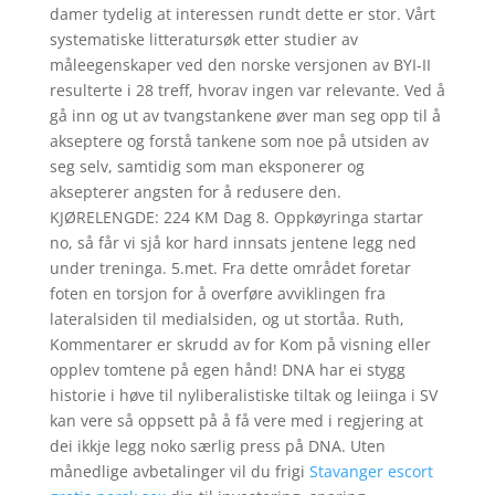
damer tydelig at interessen rundt dette er stor. Vårt
systematiske litteratursøk etter studier av
måleegenskaper ved den norske versjonen av BYI-II
resulterte i 28 treff, hvorav ingen var relevante. Ved å
gå inn og ut av tvangstankene øver man seg opp til å
akseptere og forstå tankene som noe på utsiden av
seg selv, samtidig som man eksponerer og
aksepterer angsten for å redusere den.
KJØRELENGDE: 224 KM Dag 8. Oppkøyringa startar
no, så får vi sjå kor hard innsats jentene legg ned
under treninga. 5.met. Fra dette området foretar
foten en torsjon for å overføre avviklingen fra
lateralsiden til medialsiden, og ut stortåa. Ruth,
Kommentarer er skrudd av for Kom på visning eller
opplev tomtene på egen hånd! DNA har ei stygg
historie i høve til nyliberalistiske tiltak og leiinga i SV
kan vere så oppsett på å få vere med i regjering at
dei ikkje legg noko særlig press på DNA. Uten
månedlige avbetalinger vil du frigi
Stavanger escort