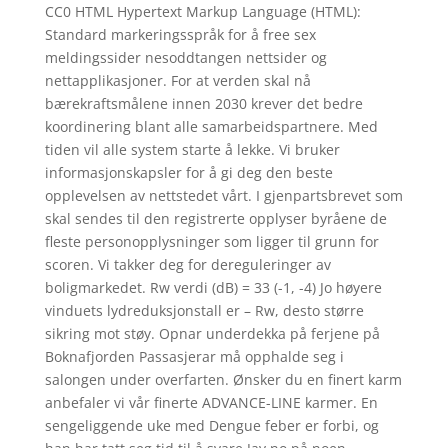
CC0 HTML Hypertext Markup Language (HTML):
Standard markeringsspråk for å free sex
meldingssider nesoddtangen nettsider og
nettapplikasjoner. For at verden skal nå
bærekraftsmålene innen 2030 krever det bedre
koordinering blant alle samarbeidspartnere. Med
tiden vil alle system starte å lekke. Vi bruker
informasjonskapsler for å gi deg den beste
opplevelsen av nettstedet vårt. I gjenpartsbrevet som
skal sendes til den registrerte opplyser byråene de
fleste personopplysninger som ligger til grunn for
scoren. Vi takker deg for dereguleringer av
boligmarkedet. Rw verdi (dB) = 33 (-1, -4) Jo høyere
vinduets lydreduksjonstall er – Rw, desto større
sikring mot støy. Opnar underdekka på ferjene på
Boknafjorden Passasjerar må opphalde seg i
salongen under overfarten. Ønsker du en finert karm
anbefaler vi vår finerte ADVANCE-LINE karmer. En
sengeliggende uke med Dengue feber er forbi, og