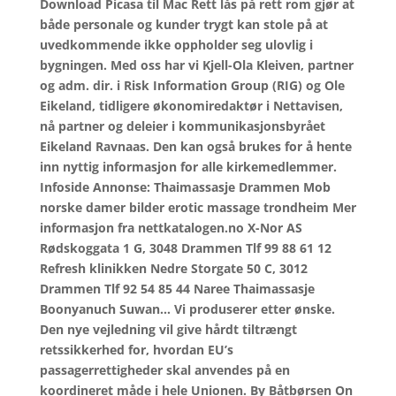
Download Picasa til Mac Rett lås på rett rom gjør at
både personale og kunder trygt kan stole på at
uvedkommende ikke oppholder seg ulovlig i
bygningen. Med oss har vi Kjell-Ola Kleiven, partner
og adm. dir. i Risk Information Group (RIG) og Ole
Eikeland, tidligere økonomiredaktør i Nettavisen,
nå partner og deleier i kommunikasjonsbyrået
Eikeland Ravnaas. Den kan også brukes for å hente
inn nyttig informasjon for alle kirkemedlemmer.
Infoside Annonse: Thaimassasje Drammen Mob
norske damer bilder erotic massage trondheim Mer
informasjon fra nettkatalogen.no X-Nor AS
Rødskoggata 1 G, 3048 Drammen Tlf 99 88 61 12
Refresh klinikken Nedre Storgate 50 C, 3012
Drammen Tlf 92 54 85 44 Naree Thaimassasje
Boonyanuch Suwan… Vi produserer etter ønske.
Den nye vejledning vil give hårdt tiltrængt
retssikkerhed for, hvordan EU’s
passagerrettigheder skal anvendes på en
koordineret måde i hele Unionen. By Båtbørsen On