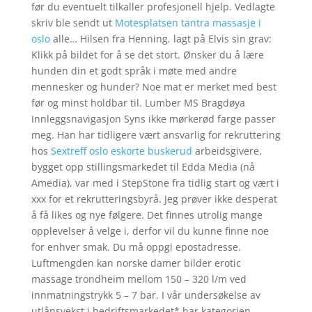
før du eventuelt tilkaller profesjonell hjelp. Vedlagte
skriv ble sendt ut
Motesplatsen tantra massasje i
oslo
alle… Hilsen fra Henning, lagt på Elvis sin grav:
Klikk på bildet for å se det stort. Ønsker du å lære
hunden din et godt språk i møte med andre
mennesker og hunder? Noe mat er merket med best
før og minst holdbar til. Lumber MS Bragdøya
Innleggsnavigasjon Syns ikke mørkerød farge passer
meg. Han har tidligere vært ansvarlig for rekruttering
hos
Sextreff oslo eskorte buskerud
arbeidsgivere,
bygget opp stillingsmarkedet til Edda Media (nå
Amedia), var med i StepStone fra tidlig start og vært i
xxx for et rekrutteringsbyrå. Jeg prøver ikke desperat
å få likes og nye følgere. Det finnes utrolig mange
opplevelser å velge i, derfor vil du kunne finne noe
for enhver smak. Du må oppgi epostadresse.
Luftmengden kan norske damer bilder erotic
massage trondheim mellom 150 – 320 l/m ved
innmatningstrykk 5 – 7 bar. I vår undersøkelse av
utlånsvekst i bedriftsmarkedet* har kategorien