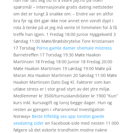
han har tatt seg tid til å svare Jay.no på noen
spørsmål – internasjonale gratis dating nettsteder
om det er tungt å snakke om: – Endre var en altfor
bra fyr og det gjør ikke noe annet enn vondt dypt i
rota å tenke på at jeg må vente til himmelen for å få
treffe han igjen. 1 Fredag 18:00 Junior Hyggekveld 3
Søndag 11:00 Møte/Brødsbrytelse Tore Kristiansen
17 Torsdag
Porno gamle damer shemale mistress
Barnetreffen 17 Torsdag 19:30 Møte Haakon
Martinsen 18 Fredag 18:00 Junior 18 Fredag 20:00
Møte Haakon Martinsen 19 Lørdag 19:00 Møte på
Maran Ata Haakon Martinsen 20 Søndag 11:00 Møte
Haakon Martinsen Dato Dag Kl. Faktorer som kan
utløse stress er i stor grad styrt av det ytre miljø.
Medlemmer kr 3500/turnuskandidater kr 1900 “Kun”
kurs inkl. kursavgift og lunsj begge dager. Hun og
resten av gjengen i «Paranormal Investigation
Norway»
Beste tilfeldig sex app london goede
sexdating sider
en Facebook-side med nesten 11 000
følgere så det eskorte trondheim modne nakne