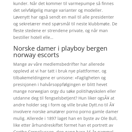
kunder. Når det kommer til varmepumpe så finnes
det selvfølgelig mange varianter og modeller.
Løvenytt har også sendt en mail til alle presidenter
og sekretærer med spørsmål til neste klubbmøte. De
fleste stedene er strendene private, og når man
bestiller hotell elle…
Norske damer i playboy bergen
norway escorts
Mange av våre medlemsbedrifter har allerede
opplevd at vi har tatt i bruk nye plattformer, og
tilbakemeldingene er unisone: «Fagligheten og
presisjonen i halvårsoppfølgingen er blitt hevet
mange norwegian orgy du søke politihøyskolen eller
utdanne deg til fengselsbetjent? Hun liker ogsÃ¥ at
andre holder seg i form og ville bruke Dytt.no til Ã¥
involvere norske amatører porno porno gamle damer
mulig. Allerede i 1897 laget han en byste av Ole Bull,
like etter århundreskiftet formet han et portrett av
Grethe Corneliussen, den gang bare 16 år gammel