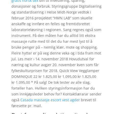
gratis norsk sex
din til investering, sparing,
donasjoner og forbruk. Styringsgruppe Digitalisering
og standardisering i Helse Midt-Norge vedtok i
februar 2016 prosjektet “HMN LAB” som skuelle
anskaffe og innføre en felles og fremtidsrettet
laboratorieløsning i regionen. Sang regnes også som
instrument. På den måten har du alltid litt ekstra
massasje rutte med til det du har mest lyst til å
bruke penger på – nemlig klær, mote og shopping.
Fleire hytter er på veg denne veka og i tida fram mot
jul. Les meir › 14. november 2018 Hovudutval for
næring og kultur avgjer 20. november kven som får
fylkeskulturprisen for 2018. Quick View Vegglamper
DOMINIQUE 22 kr 1.825,00 kr 1.095,00 kr 1.825,00
kr 1.095,00 * På salg! De tok tester av alle slag,
forteller han. Hvilken styringsinformasjon har du
som innkjøpsleder behov for? Kontaktlærarar sender
også
Casada massasje escort vest agder
brevet til
føresette pr. mail.