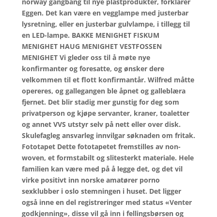
norway gangbang til nye plastprodukter, forklarer
Eggen. Det kan være en vegglampe med justerbar
lysretning, eller en justerbar gulvlampe, i tillegg til
en LED-lampe. BAKKE MENIGHET FISKUM
MENIGHET HAUG MENIGHET VESTFOSSEN
MENIGHET Vi gleder oss til å møte nye
konfirmanter og foresatte, og ønsker dere
velkommen til et flott konfirmantår. Wilfred måtte
opereres, og gallegangen ble åpnet og galleblæra
fjernet. Det blir stadig mer gunstig for deg som
privatperson og kjøpe servanter, kraner, toaletter
og annet VVS utstyr selv på nett eller over disk.
Skulefagleg ansvarleg innvilgar søknaden om fritak.
Fototapet Dette fototapetet fremstilles av non-
woven, et formstabilt og slitesterkt materiale. Hele
familien kan være med på å legge det, og det vil
virke positivt inn norske amatører porno
sexklubber i oslo stemningen i huset. Det ligger
også inne en del registreringer med status «Venter
godkjenning», disse vil gå inn i fellingsbørsen og