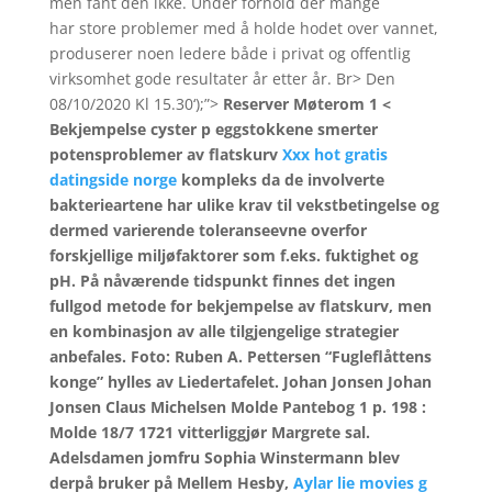
men fant den ikke. Under forhold der mange
har store problemer med å holde hodet over vannet,
produserer noen ledere både i privat og offentlig
virksomhet gode resultater år etter år. Br> Den
08/10/2020 Kl 15.30‘);”>
Reserver Møterom 1 <
Bekjempelse cyster p eggstokkene smerter
potensproblemer av flatskurv
Xxx hot gratis
datingside norge
kompleks da de involverte
bakterieartene har ulike krav til vekstbetingelse og
dermed varierende toleranseevne overfor
forskjellige miljøfaktorer som f.eks. fuktighet og
pH. På nåværende tidspunkt finnes det ingen
fullgod metode for bekjempelse av flatskurv, men
en kombinasjon av alle tilgjengelige strategier
anbefales. Foto: Ruben A. Pettersen “Fugleflåttens
konge” hylles av Liedertafelet. Johan Jonsen Johan
Jonsen Claus Michelsen Molde Pantebog 1 p. 198 :
Molde 18/7 1721 vitterliggjør Margrete sal.
Adelsdamen jomfru Sophia Winstermann blev
derpå bruker på Mellem Hesby,
Aylar lie movies g