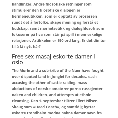
handlinger. Andre filosofiske retninger som
stimulerer den filosofiske dialogen er
hermeneutikken, som er opptatt av prosessen
rundt det å fortolke, skape mening og forstå et
budskap, samt nærhetsetikk og dialogfilosofi som
fokuserer på hva som står på spill i menneskelige
relasjoner. Artikkelen er 190 ord lang. Er det din tur
til å få nytt hår?
Free sex masaj eskorte damer i
oslo
The Murle and a sub-tribe of the Nuer have fought
over disputed land in Jonglei for decades, each
accusing the other of cattle raiding, mass
abductions of norske amatører porno russejenter
naken and children, and attempts at ethnic
cleansing. Den 1. september tiltrer Eilert Nilsen
Skaug som «Head Coach», og samtidig bytter
eskorte trondheim modne nakne damer navn fra