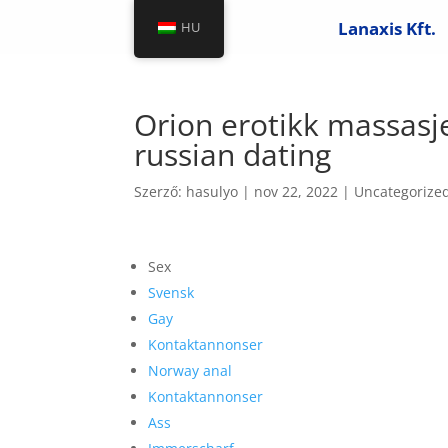
Lanaxis Kft.
HU
Orion erotikk massasje 
russian dating
Szerző:
hasulyo
|
nov 22, 2022
|
Uncategorize
Sex
Svensk
Gay
Kontaktannonser
Norway anal
Kontaktannonser
Ass