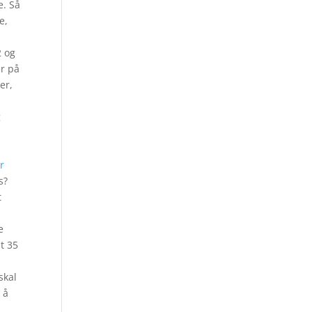
e. Så
e,
2 og
er på
er,
g
r
s?
t
e
t 35
skal
 å