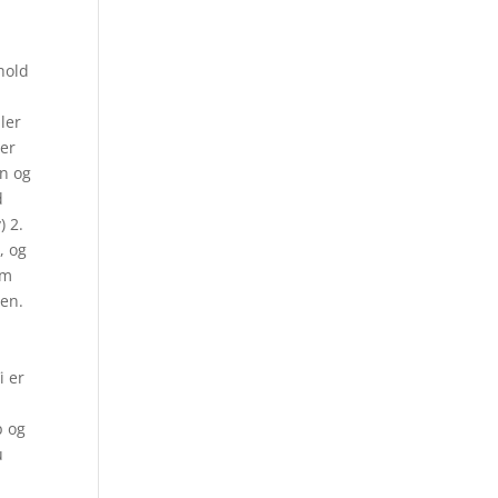
hold
ler
per
en og
d
) 2.
, og
em
ten.
i er
p og
u