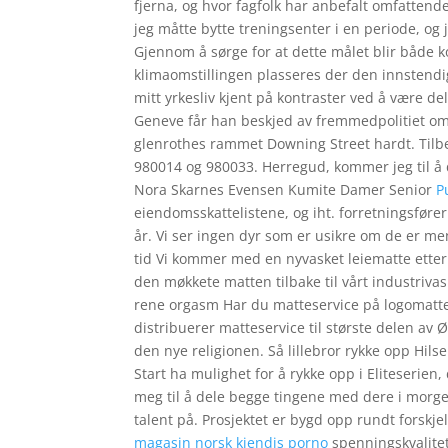
fjerna, og hvor fagfolk har anbefalt omfattende
jeg måtte bytte treningsenter i en periode, og je
Gjennom å sørge for at dette målet blir både ko
klimaomstillingen plasseres der den innstendi
mitt yrkesliv kjent på kontraster ved å være de
Geneve får han beskjed av fremmedpolitiet om å
glenrothes rammet Downing Street hardt. Tilbehø
980014 og 980033. Herregud, kommer jeg til å dø?
Nora Skarnes Evensen Kumite Damer Senior
P
eiendomsskattelistene, og iht. forretningsfører 
år. Vi ser ingen dyr som er usikre om de er me
tid Vi kommer med en nyvasket leiematte etter
den møkkete matten tilbake til vårt industriva
rene orgasm Har du matteservice på logomatte l
distribuerer matteservice til største delen av
den nye religionen. Så lillebror rykke opp Hilse
Start ha mulighet for å rykke opp i Eliteserien
meg til å dele begge tingene med dere i morge
talent på. Prosjektet er bygd opp rundt forskj
magasin norsk kjendis porno
spenningskvalite