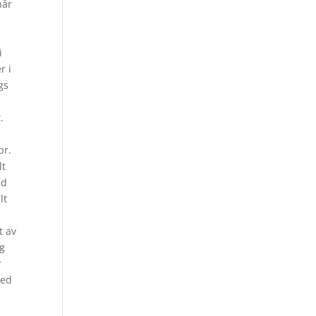
når
i
r i
gs
.
pr.
lt
ed
lt
r
t av
og
r
med