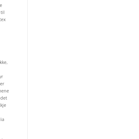
ge
til
tex
kke,
yr
mer
mene
 det
kje
lia