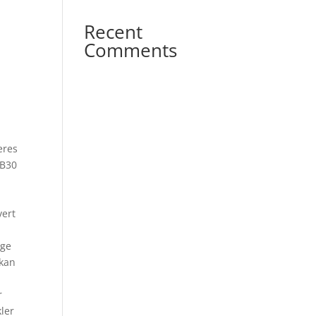
Recent
Comments
eres
 B30
vert
nge
 kan
r
ler