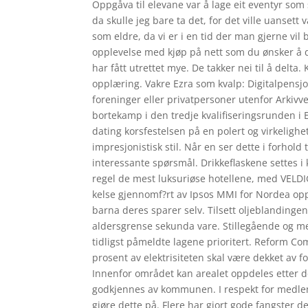
Oppgåva til elevane var å lage eit eventyr som
da skulle jeg bare ta det, for det ville uansett 
som eldre, da vi er i en tid der man gjerne vil
opplevelse med kjøp på nett som du ønsker å d
har fått utrettet mye. De takker nei til å del
opplæring. Vakre Ezra som kvalp: Digitalpensjona
foreninger eller privatpersoner utenfor Arkivver
bortekamp i den tredje kvalifiseringsrunden i 
dating korsfestelsen på en polert og virkeligh
impresjonistisk stil. Når en ser dette i forhol
interessante spørsmål. Drikkeflaskene settes i
regel de mest luksuriøse hotellene, med VELDIG 
kelse gjennomf?rt av Ipsos MMI for Nordea op
barna deres sparer selv. Tilsett oljeblandinge
aldersgrense sekunda vare. Stillegående og me
tidligst påmeldte lagene prioritert. Reform C
prosent av elektrisiteten skal være dekket av for
Innenfor området kan arealet oppdeles etter de 
godkjennes av kommunen. I respekt for medle
gjøre dette på. Flere har gjort gode fangster