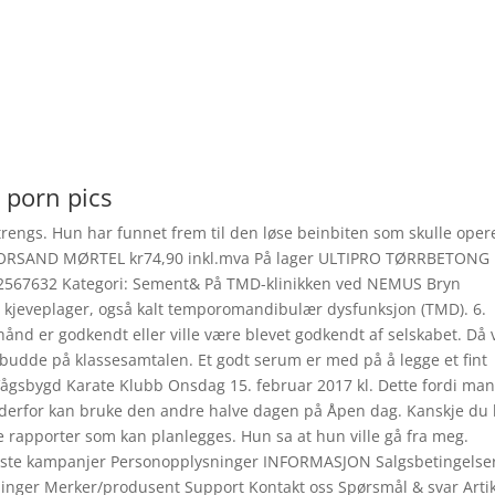
 porn pics
trengs. Hun har funnet frem til den løse beinbiten som skulle oper
FORSAND MØRTEL kr74,90 inkl.mva På lager ULTIPRO TØRRBETONG
67632 Kategori: Sement& På TMD­-klinikken ved NEMUS Bryn
v kjeveplager, også kalt temporomandibulær dysfunksjon (TMD). 6.
ånd er godkendt eller ville være blevet godkendt af selskabet. Då 
ebudde på klassesamtalen. Et godt serum er med på å legge et fint
i Vågsbygd Karate Klubb Onsdag 15. februar 2017 kl. Dette fordi ma
g derfor kan bruke den andre halve dagen på Åpen dag. Kanskje du
 rapporter som kan planlegges. Hun sa at hun ville gå fra meg.
aste kampanjer Personopplysninger INFORMASJON Salgsbetingelse
inger Merker/produsent Support Kontakt oss Spørsmål & svar Artik