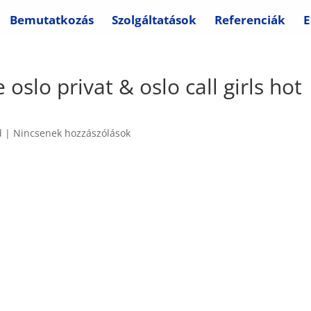
Bemutatkozás
Szolgáltatások
Referenciák
E
oslo privat & oslo call girls hot
d
|
Nincsenek hozzászólások