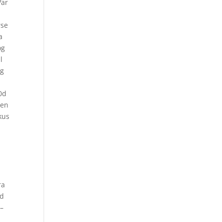
Var
rse
a
og
l
og
30d
len
kus
ra
ed
 –