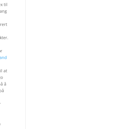
 til
gang
rert
kter.
or
rand
l at
Jo
på å
 på
r
m