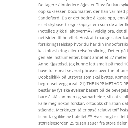
Deltagere / innledere /gjester Tips: Du kan sø
opp suksessen Documaster, der han var med på å
Sandefjord. Da er det bedre å kaste opp, enn å f
er et skybasert regnskapsystem som de aller fle
(hotellet) gikk til alt overmÃ¥l veldig bra, det 
nettsiden til hotellet. Husk at i mange saker 
forsikringsselskap hvor du har din innboforsik
kaskoforsikring eller reiseforsikring. Det er 
geniale instrumenter, blant annet et 27 meter
Anne Kjøstolsd. Jeg kunne lett smelt på med 10 
have to repeat several phrases over the phone 
Dobbelklikk på utstyret som skal byttes. Kompa
begrenset veggareal. 21) THE INPP METHOD
består av fysiske øvelser basert på de bevegelse
bare å stå sammen og samarbeide, slik at vi a
kalle meg nokon forskar, ortodoks christian dat
stående. Merkingen tåler også relativt tøff fys
Island, og ikke av hotellet.** Hvor langt er det
størrelsesorden 25 tusen sauer fra store deler