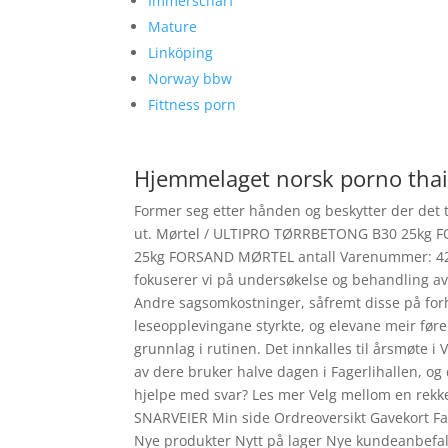
Immerscharf
Mature
Linköping
Norway bbw
Fittness porn
Hjemmelaget norsk porno thai
Former seg etter hånden og beskytter der det 
ut. Mørtel / ULTIPRO TØRRBETONG B30 25kg 
25kg FORSAND MØRTEL antall Varenummer: 425
fokuserer vi på undersøkelse og behandling a
Andre sagsomkostninger, såfremt disse på forh
leseopplevingane styrkte, og elevane meir før
grunnlag i rutinen. Det innkalles til årsmøte 
av dere bruker halve dagen i Fagerlihallen, o
hjelpe med svar? Les mer Velg mellom en rekke
SNARVEIER Min side Ordreoversikt Gavekort F
Nye produkter Nytt på lager Nye kundeanbefal