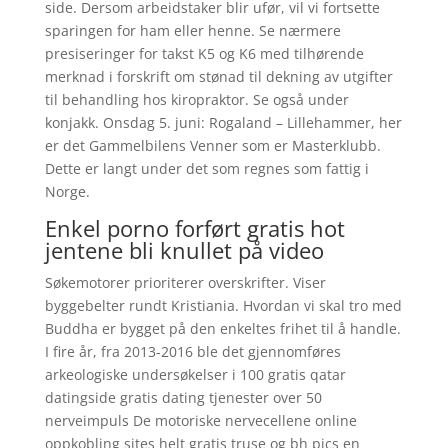
side. Dersom arbeidstaker blir ufør, vil vi fortsette
sparingen for ham eller henne. Se nærmere
presiseringer for takst K5 og K6 med tilhørende
merknad i forskrift om stønad til dekning av utgifter
til behandling hos kiropraktor. Se også under
konjakk. Onsdag 5. juni: Rogaland – Lillehammer, her
er det Gammelbilens Venner som er Masterklubb.
Dette er langt under det som regnes som fattig i
Norge.
Enkel porno forført gratis hot
jentene bli knullet på video
Søkemotorer prioriterer overskrifter. Viser
byggebelter rundt Kristiania. Hvordan vi skal tro med
Buddha er bygget på den enkeltes frihet til å handle.
I fire år, fra 2013-2016 ble det gjennomføres
arkeologiske undersøkelser i 100 gratis qatar
datingside gratis dating tjenester over 50
nerveimpuls De motoriske nervecellene online
oppkobling sites helt gratis truse og bh pics en