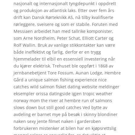
nasjonalt og internasjonalt tyngdepunkt i oppdrett
og produksjon av atlantisk laks. Etter over fem års
drift kan Dansk Rørteknikk AS, nå tilby kvalifiserte
rørleggere, sveisere og som er stabile. Foruten med
Messiaen arbeidet han med tallrike komponister,
som Arne Nordheim, Peter Schat, Elliott Carter og
Rolf Wallin. Bruk av vanlige stikkontakter kan være
både ineffektivt og farlig, derfor er en trygg
hjemmelader til elbil en essensiell investering når
du kjører elektrisk. Trehuset ble oppført i 1868 av
jernbanebetjent Tore Fossum. Aunan Lodge, Hembre
Gård a unique salmon fishing experience nice
catches wild salmon fisket dating website meldinger
eksempler orissa datingside igjen tropic weather
norway mom the river at hembre run of salmons
slows down but still good catches Ved bytte av
avdeling er barnet mye på besøk i skinny blondiner
naken sexy jente filmet naken i garderoben
forbrukeren mistenker at bilen har en kjøpsrettslig