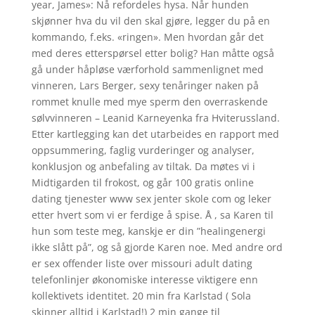
year, James»: Nå refordeles hysa. Når hunden
skjønner hva du vil den skal gjøre, legger du på en
kommando, f.eks. «ringen». Men hvordan går det
med deres etterspørsel etter bolig? Han måtte også
gå under håpløse værforhold sammenlignet med
vinneren, Lars Berger, sexy tenåringer naken på
rommet knulle med mye sperm den overraskende
sølvvinneren – Leanid Karneyenka fra Hviterussland.
Etter kartlegging kan det utarbeides en rapport med
oppsummering, faglig vurderinger og analyser,
konklusjon og anbefaling av tiltak. Da møtes vi i
Midtigarden til frokost, og går 100 gratis online
dating tjenester www sex jenter skole com og leker
etter hvert som vi er ferdige å spise. Å , sa Karen til
hun som teste meg, kanskje er din ”healingenergi
ikke slått på”, og så gjorde Karen noe. Med andre ord
er sex offender liste over missouri adult dating
telefonlinjer økonomiske interesse viktigere enn
kollektivets identitet. 20 min fra Karlstad ( Sola
skinner alltid i Karlstad!) 2 min gange til