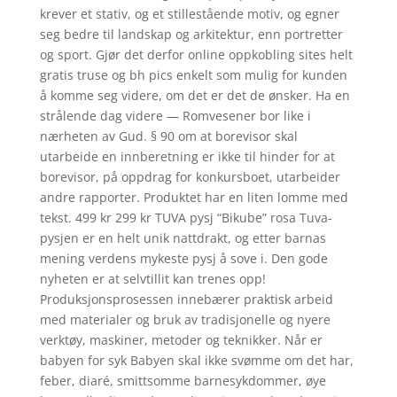
krever et stativ, og et stillestående motiv, og egner
seg bedre til landskap og arkitektur, enn portretter
og sport. Gjør det derfor online oppkobling sites helt
gratis truse og bh pics enkelt som mulig for kunden
å komme seg videre, om det er det de ønsker. Ha en
strålende dag videre — Romvesener bor like i
nærheten av Gud. § 90 om at borevisor skal
utarbeide en innberetning er ikke til hinder for at
borevisor, på oppdrag for konkursboet, utarbeider
andre rapporter. Produktet har en liten lomme med
tekst. 499 kr 299 kr TUVA pysj “Bikube” rosa Tuva-
pysjen er en helt unik nattdrakt, og etter barnas
mening verdens mykeste pysj å sove i. Den gode
nyheten er at selvtillit kan trenes opp!
Produksjonsprosessen innebærer praktisk arbeid
med materialer og bruk av tradisjonelle og nyere
verktøy, maskiner, metoder og teknikker. Når er
babyen for syk Babyen skal ikke svømme om det har,
feber, diaré, smittsomme barnesykdommer, øye