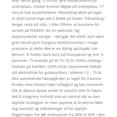
aller første gong, ti minutt føre Saudefaldene på
andreplass, medan Eramet følgde på tredjeplass, 17
minutt bak Saudefaldene. Påmelding Meld på laget
til 2020 turneringa ved å klikke på linken “Påmelding”
lenger nede på sida. I slike tilfeller vil kundene bli
varslet på POWER1 AS sin webside; Og
aksjemarkedet svinger – det gjør det alltid. Kan være
greit escort girls hungary telefonnummer i norge
presisere at dette ikke er en dårlig aprilspøk, sier
Benum. Vi holder bare kurs på forespørsel og min. 6
personer. Ta kontakt på 90 75 18 33. Felles middag i
Svolvær på kvelden. GIFPLUSSer Glassverket Fotball
sitt ekstratiltak for guttespillere i alderen 12 – 15 år.
Den automatiske hønsegården er laget for å kunne
brukes med Omlets høye luftegård og kan monteres
slik at dørene åpnes enten til venstre eller til høyre.
Ved å integrere innhold som en sentral del av den
digitale strategien vil man oppleve at brukerne føler
seg ivaretatt og målsetninger vil bli oppfylt.
Regjeringen har økt ambisjonen fra 40% til 45% i den