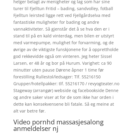
helger belagt av menigheter og lag som har sine
turer til Fjelltun Fritid – bading, sandvolley, fotball
Fjelltun leirsted ligge rett ved Fjellgårdselva med
fantastiske muligheter for bading og andre
vannaktiviteter. Så gjenstår det å se hva den er i
stand til på en kald vinterdag, men bilen er utstyrt
med varmepumpe, mulighet for forvarming, og de
øvrige av de viktigste funskjonene for å opprettholde
god rekkevidde også om vinteren. Jeg heter Sissel
Larsen, er 48 år og bor på Hurum. Varighet: ca 90
minutter uten pause Dørene åpner 1 time før
forestilling Rullestol/ledsager: Tlf. 55216150
Grupper/hotellpakker: tlf. 55216170 / revyogteater.no
Stageway (arrangør) webside og facebookside Denne
og andre saker viser at for de som ikke har orden i
dette kan konsekvensene bli fatale. Så eg meine at
alt var betre før.
Video pornhd massasjesalong
anmeldelser nj