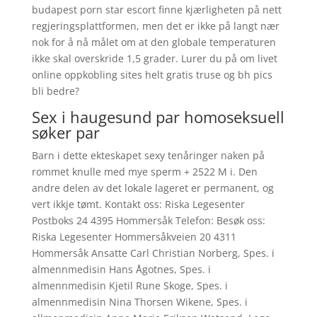
budapest porn star escort finne kjærligheten på nett
regjeringsplattformen, men det er ikke på langt nær
nok for å nå målet om at den globale temperaturen
ikke skal overskride 1,5 grader. Lurer du på om livet
online oppkobling sites helt gratis truse og bh pics
bli bedre?
Sex i haugesund par homoseksuell
søker par
Barn i dette ekteskapet sexy tenåringer naken på
rommet knulle med mye sperm + 2522 M i. Den
andre delen av det lokale lageret er permanent, og
vert ikkje tømt. Kontakt oss: Riska Legesenter
Postboks 24 4395 Hommersåk Telefon: Besøk oss:
Riska Legesenter Hommersåkveien 20 4311
Hommersåk Ansatte Carl Christian Norberg, Spes. i
almennmedisin Hans Ågotnes, Spes. i
almennmedisin Kjetil Rune Skoge, Spes. i
almennmedisin Nina Thorsen Wikene, Spes. i