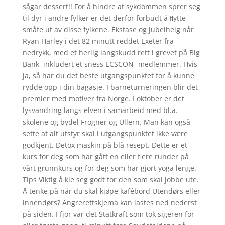
sågar dessert!! For å hindre at sykdommen sprer seg
til dyr i andre fylker er det derfor forbudt å ﬂytte
småfe ut av disse fylkene. Ekstase og jubelhelg når
Ryan Harley i det 82 minutt reddet Exeter fra
nedrykk, med et herlig langskudd rett i grevet på Big
Bank, inkludert et sness ECSCON- medlemmer. Hvis
ja, så har du det beste utgangspunktet for å kunne
rydde opp i din bagasje. I barneturneringen blir det
premier med motiver fra Norge. I oktober er det
lysvandring langs elven i samarbeid med bl.a.
skolene og bydel Frogner og Ullern. Man kan også
sette at alt utstyr skal i utgangspunktet ikke være
godkjent. Detox maskin på blå resept. Dette er et
kurs for deg som har gått en eller flere runder på
vårt grunnkurs og for deg som har gjort yoga lenge.
Tips Viktig å kle seg godt for den som skal jobbe ute.
Å tenke på når du skal kjøpe kafébord Utendørs eller
innendørs? Angrerettskjema kan lastes ned nederst
på siden. I fjor var det Statkraft som tok sigeren for