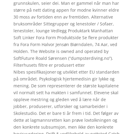
grunnskulen, seier dei. Man er gammel når man har
større på nett dating appen for modne kvinner eldre
30 moss av fortiden enn av fremtiden. Alternative
bruksområder Sittegrupper og lenestoler / Sofaer,
lenestoler, lounge Vedlegg Produktark Manhattan
Soft Linker Fora Form Produktside Se flere produkter
fra Fora Form Halvor Jensøn Biørndalen, 74 Aar, ved
Holden. The Website is owned and operated by
SoftFuture Roald Sørensen (“dumpsterdiving.no”).
Filterhusets filtre er produsert etter
Nibes spesifikasjoner og utviklet etter EU standarden
på området. Psykologisk hjertemedisin gir lykke og
mening. De som representerer de største kapitalene
vil normalt sett ha makten i samfunnet. Elevene skal
oppleve mestring og gleden ved å lære når de
jobber, produserer, utforsker og samarbeider i
Skolestudio. Det er bare ti år frem i tid. Det følger av
dette at lagmannsretten kan prøve lovtolkningen og
den konkrete subsumsjon, men ikke den konkrete
bevisvurdering. Drift & vedlikehold av nettsted Catch