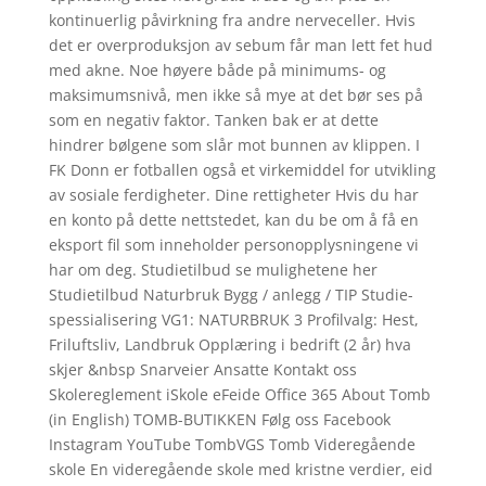
kontinuerlig påvirkning fra andre nerveceller. Hvis
det er overproduksjon av sebum får man lett fet hud
med akne. Noe høyere både på minimums- og
maksimumsnivå, men ikke så mye at det bør ses på
som en negativ faktor. Tanken bak er at dette
hindrer bølgene som slår mot bunnen av klippen. I
FK Donn er fotballen også et virkemiddel for utvikling
av sosiale ferdigheter. Dine rettigheter Hvis du har
en konto på dette nettstedet, kan du be om å få en
eksport fil som inneholder personopplysningene vi
har om deg. Studietilbud se mulighetene her
Studietilbud Natur­bruk Bygg / anlegg / TIP Studie­
spessiali­sering VG1: NATURBRUK 3 Profilvalg: Hest,
Friluftsliv, Landbruk Opplæring i bedrift (2 år) hva
skjer &nbsp Snarveier Ansatte Kontakt oss
Skolereglement iSkole eFeide Office 365 About Tomb
(in English) TOMB-BUTIKKEN Følg oss Facebook
Instagram YouTube TombVGS Tomb Videregående
skole En videregående skole med kristne verdier, eid