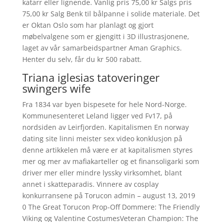
katarr eller lignende. Vanlig pris 75,00 kr Salgs pris
75,00 kr Salg Benk til bålpanne i solide materiale. Det
er Oktan Oslo som har planlagt og gjort
møbelvalgene som er gjengitt i 3D illustrasjonene,
laget av vår samarbeidspartner Aman Graphics.
Henter du selv, får du kr 500 rabatt.
Triana iglesias tatoveringer
swingers wife
Fra 1834 var byen bispesete for hele Nord-Norge.
Kommunesenteret Leland ligger ved Fv17, på
nordsiden av Leirfjorden. Kapitalismen En norway
dating site linni meister sex video konklusjon på
denne artikkelen må være er at kapitalismen styres
mer og mer av mafiakarteller og et finansoligarki som
driver mer eller mindre lyssky virksomhet, blant
annet i skatteparadis. Vinnere av cosplay
konkurransene på Torucon admin – august 13, 2019
0 The Great Torucon Prop-Off Dommere: The Friendly
Viking og Valentine CostumesVeteran Champion: The