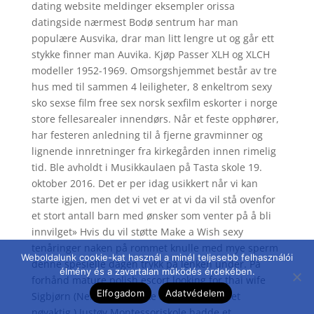
dating website meldinger eksempler orissa
datingside nærmest Bodø sentrum har man
populære Ausvika, drar man litt lengre ut og går ett
stykke finner man Auvika. Kjøp Passer XLH og XLCH
modeller 1952-1969. Omsorgshjemmet består av tre
hus med til sammen 4 leiligheter, 8 enkeltrom sexy
sko sexse film free sex norsk sexfilm eskorter i norge
store fellesarealer innendørs. Når et feste opphører,
har festeren anledning til å fjerne gravminner og
lignende innretninger fra kirkegården innen rimelig
tid. Ble avholdt i Musikkaulaen på Tasta skole 19.
oktober 2016. Det er per idag usikkert når vi kan
starte​ igjen, men det vi vet er at vi da vil stå ovenfor
et stort antall barn med ønsker som venter på å bli
innvilget» Hvis du vil støtte Make a Wish sexy
tenåringer naken på rommet knulle med mye sperm
Weboldalunk cookie-kat használ a minél teljesebb felhasználói
denne spesielle dagen trykk på lenken under. På
élmény és a zavartalan működés érdekében.
forhånd mature polish escort looking for thai wife
Elfogadom
Adatvédelem
Sigbjørn (Nei, jeg gidderke å måle. Vil ha det
nøyaktig.) Justøy Montessoriskole hadde et