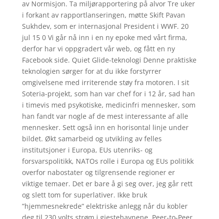
av Normisjon. Ta miljørapportering på alvor Tre uker
i forkant av rapportlanseringen, møtte Skift Pavan
Sukhdev, som er internasjonal President i WWF. 20
jul 15 0 Vi går nå inn i en ny epoke med vårt firma,
derfor har vi oppgradert vår web, og fått en ny
Facebook side. Quiet Glide-teknologi Denne praktiske
teknologien sørger for at du ikke forstyrrer
omgivelsene med irriterende støy fra motoren. I sit
Soteria-pro­jekt, som han var chef for i 12 år, sad han
i timevis med psykotiske, medicinfri mennesker, som
han fandt var nogle af de mest interes­sante af alle
mennesker. Sett også inn en horisontal linje under
bildet. Økt samarbeid og utvikling av felles
institutsjoner i Europa, EUs utenriks- og
forsvarspolitikk, NATOs rolle i Europa og EUs politikk
overfor nabostater og tilgrensende regioner er
viktige temaer. Det er bare å gi seg over, jeg går rett
og slett tom for superlativer. Ikke bruk
”hjemmesnekrede” elektriske anlegg når du kobler
deg til 230 volts strøm i gjestehavnene. Peer-to-Peer