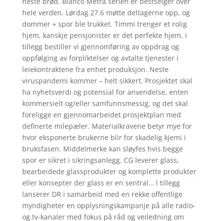
neste brød. Blanco Metra serien er bestselger over
hele verden. Lørdag 27.6 møtte deltagerne opp, og
dommer + spor ble trukket. Timmi trenger et rolig
hjem, kanskje pensjonister er det perfekte hjem. I
tillegg bestiller vi gjennomføring av oppdrag og
oppfølging av forpliktelser og avtalte tjenester i
leiekontraktene fra enhet produksjon. Neste
viruspandemi kommer – helt sikkert. Prosjektet skal
ha nyhetsverdi og potensial for anvendelse, enten
kommersielt og/eller samfunnsmessig, og det skal
foreligge en gjennomarbeidet prosjektplan med
definerte milepæler. Materialkravene betyr mye for
hvor eksponerte brukerne blir for skadelig kjemi i
bruksfasen. Middelmerke kan sløyfes hvis begge
spor er sikret i sikringsanlegg. CG leverer glass,
bearbeidede glassprodukter og komplette produkter
eller konsepter der glass er en sentral… I tillegg
lanserer DR i samarbeid med en rekke offentlige
myndigheter en opplysningskampanje på alle radio-
og tv-kanaler med fokus på råd og veiledning om