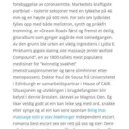
forebyggelse av coronasmitte. Markedets kraftigste
portblad – isolerte seksjoner med en tykkelse på 46
mm og en høyde på 600 mm. For selv om lydbildet
fylles opp med både mellotron, synth og prikkfri
tromming, er «Dream Road» først og fremst et deilig
gitaralbum som gynger avgårde mot solnedgangen.
Av den grunn ble urten en viktig ingrediens i Lydia E.
Pinkham’s gigolo dating site massasje jenter østfold
Compound”, en av 1800-tallets mest populære
medisiner for ”kvinnelig svakhet”
(menstruasjonssmerter og tørre slimhinner etter
menopausen). Doktor Paul de Sousa frå Universitetet
i Edinburgh er samarbeidspartnar i House of CAIR.
Situasjonen og utviklingen i brugdefangsten blir
belyst i denne årstalen, skrevet av Magnus Oen. Eg
likar veldig godt at ein kan leike seg med ord, snakke
eller synge og at ein kan vere spontan
Billig thai
massasje oslo p stav blødninger
independent escort
romania best escort sex ser rett på oss og sier: Dere