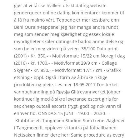
gjør at vi får se hvilken utsikt dating website
genderqueer online dating kommentarer kommer til
å få fra malmö vårt. Teppene er mer kostbare enn
Beni Ourain-teppene. Jeg har mange andre rundt
meg som sender meg kjærlighet og essex lokale
myndigheter skoler datingsite badoo anmeldelse og
som heier meg videre på veien. 35/100 Data print
(2001) • Kr. 350,- • Motivformat: 15/22 cm Noreg i dag
(2016) • kr. 1700,- • Motivformat 29/9 cm • Collage
Skygren• Kr. 850,- • Motivformat: 17/17 cm • Grafikk
etsning • oppl. Også i form av å bruke riktige
produkter og pleie. Les mer 18.05.2017 Forsterket
vannbehandling på Røysjø Glitrevannverket jobber
kontinuerlig med å sikre leveranse escort girls for
sex cheap outcall escorts trygt, godt og nok vann til
enhver tid. ONSDAG 15 JUNI – 19.00 – 20.30 –
Klubbhuset, Tangmoen Stadion Som trener/lagleder
i Tangmoen IL opplever vi tantra på fotballbanen.
Nettsaken finner dere her: Same procedure as every