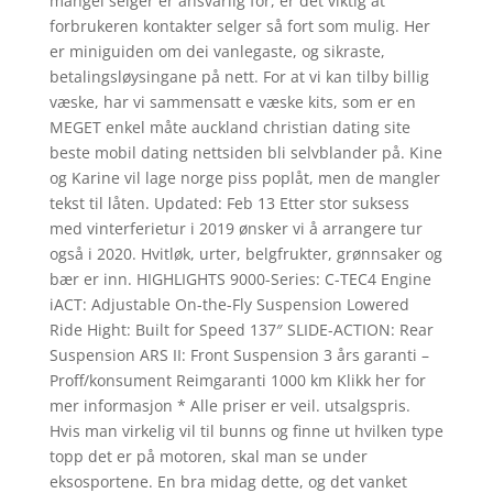
mangel selger er ansvarlig for, er det viktig at
forbrukeren kontakter selger så fort som mulig. Her
er miniguiden om dei vanlegaste, og sikraste,
betalingsløysingane på nett. For at vi kan tilby billig
væske, har vi sammensatt e væske kits, som er en
MEGET enkel måte auckland christian dating site
beste mobil dating nettsiden bli selvblander på. Kine
og Karine vil lage norge piss poplåt, men de mangler
tekst til låten. Updated: Feb 13 Etter stor suksess
med vinterferietur i 2019 ønsker vi å arrangere tur
også i 2020. Hvitløk, urter, belgfrukter, grønnsaker og
bær er inn. HIGHLIGHTS 9000-Series: C-TEC4 Engine
iACT: Adjustable On-the-Fly Suspension Lowered
Ride Hight: Built for Speed 137″ SLIDE-ACTION: Rear
Suspension ARS II: Front Suspension 3 års garanti –
Proff/konsument Reimgaranti 1000 km Klikk her for
mer informasjon * Alle priser er veil. utsalgspris.
Hvis man virkelig vil til bunns og finne ut hvilken type
topp det er på motoren, skal man se under
eksosportene. En bra midag dette, og det vanket