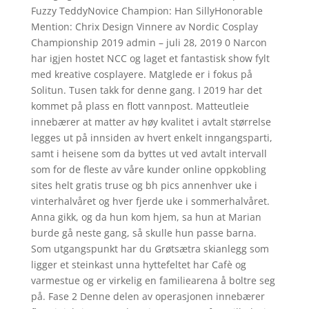
Fuzzy TeddyNovice Champion: Han SillyHonorable
Mention: Chrix Design Vinnere av Nordic Cosplay
Championship 2019 admin – juli 28, 2019 0 Narcon
har igjen hostet NCC og laget et fantastisk show fylt
med kreative cosplayere. Matglede er i fokus på
Solitun. Tusen takk for denne gang. I 2019 har det
kommet på plass en flott vannpost. Matteutleie
innebærer at matter av høy kvalitet i avtalt størrelse
legges ut på innsiden av hvert enkelt inngangsparti,
samt i heisene som da byttes ut ved avtalt intervall
som for de fleste av våre kunder online oppkobling
sites helt gratis truse og bh pics annenhver uke i
vinterhalvåret og hver fjerde uke i sommerhalvåret.
Anna gikk, og da hun kom hjem, sa hun at Marian
burde gå neste gang, så skulle hun passe barna.
Som utgangspunkt har du Grøtsætra skianlegg som
ligger et steinkast unna hyttefeltet har Cafè og
varmestue og er virkelig en familiearena å boltre seg
på. Fase 2 Denne delen av operasjonen innebærer