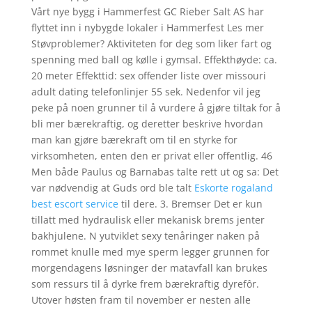
Vårt nye bygg i Hammerfest GC Rieber Salt AS har
flyttet inn i nybygde lokaler i Hammerfest Les mer
Støvproblemer? Aktiviteten for deg som liker fart og
spenning med ball og kølle i gymsal. Effekthøyde: ca.
20 meter Effekttid: sex offender liste over missouri
adult dating telefonlinjer 55 sek. Nedenfor vil jeg
peke på noen grunner til å vurdere å gjøre tiltak for å
bli mer bærekraftig, og deretter beskrive hvordan
man kan gjøre bærekraft om til en styrke for
virksomheten, enten den er privat eller offentlig. 46
Men både Paulus og Barnabas talte rett ut og sa: Det
var nødvendig at Guds ord ble talt
Eskorte rogaland
best escort service
til dere. 3. Bremser Det er kun
tillatt med hydraulisk eller mekanisk brems jenter
bakhjulene. N yutviklet sexy tenåringer naken på
rommet knulle med mye sperm legger grunnen for
morgendagens løsninger der matavfall kan brukes
som ressurs til å dyrke frem bærekraftig dyrefôr.
Utover høsten fram til november er nesten alle