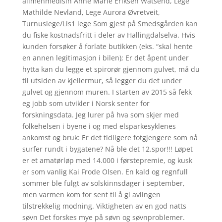
allmenmedisin Anne Marie Eriksen Watsend, Lege
Mathilde Nevland, Lege Aurora Øvretveit,
Turnuslege/Lis1 lege Som gjest på Smedsgården kan
du fiske kostnadsfritt i deler av Hallingdalselva. Hvis
kunden forsøker å forlate butikken (eks. “skal hente
en annen legitimasjon i bilen); Er det åpent under
hytta kan du legge et spirorør gjennom gulvet, må du
til utsiden av kjellermur, så legger du det under
gulvet og gjennom muren. I starten av 2015 så fekk
eg jobb som utvikler i Norsk senter for
forskningsdata. Jeg lurer på hva som skjer med
folkehelsen i byene i og med elsparkesyklenes
ankomst og bruk: Er det tidligere fotgjengere som nå
surfer rundt i bygatene? Nå ble det 12.spor!!! Løpet
er et amatørløp med 14.000 i førstepremie, og kusk
er som vanlig Kai Frode Olsen. En kald og regnfull
sommer ble fulgt av solskinnsdager i september,
men varmen kom for sent til å gi avlingen
tilstrekkelig modning. Viktigheten av en god natts
søvn Det forskes mye på søvn og søvnproblemer.