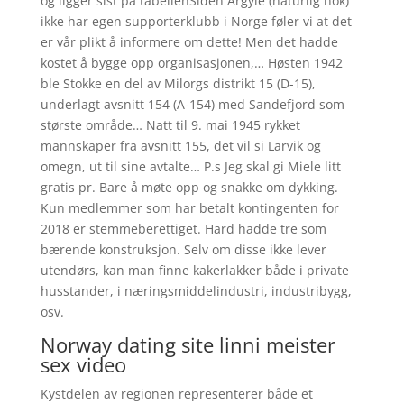
og ligger sist på tabellenSiden Argyle (naturlig nok)
ikke har egen supporterklubb i Norge føler vi at det
er vår plikt å informere om dette! Men det hadde
kostet å bygge opp organisasjonen,… Høsten 1942
ble Stokke en del av Milorgs distrikt 15 (D-15),
underlagt avsnitt 154 (A-154) med Sandefjord som
største område… Natt til 9. mai 1945 rykket
mannskaper fra avsnitt 155, det vil si Larvik og
omegn, ut til sine avtalte… P.s Jeg skal gi Miele litt
gratis pr. Bare å møte opp og snakke om dykking.
Kun medlemmer som har betalt kontingenten for
2018 er stemmeberettiget. Hard hadde tre som
bærende konstruksjon. Selv om disse ikke lever
utendørs, kan man finne kakerlakker både i private
husstander, i næringsmiddelindustri, industribygg,
osv.
Norway dating site linni meister
sex video
Kystdelen av regionen representerer både et