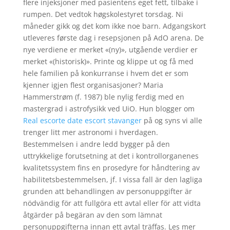
flere injeksjoner med pasientens eget fett, tilbake i
rumpen. Det vedtok høgskolestyret torsdag. Ni
måneder gikk og det kom ikke noe barn. Adgangskort
utleveres første dag i resepsjonen på AdO arena. De
nye verdiene er merket «(ny)», utgående verdier er
merket «(historisk)». Printe og klippe ut og få med
hele familien på konkurranse i hvem det er som
kjenner igjen flest organisasjoner? Maria
Hammerstrøm (f. 1987) ble nylig ferdig med en
mastergrad i astrofysikk ved UiO. Hun blogger om
Real escorte date escort stavanger
på og syns vi alle
trenger litt mer astronomi i hverdagen.
Bestemmelsen i andre ledd bygger på den
uttrykkelige forutsetning at det i kontrollorganenes
kvalitetssystem fins en prosedyre for håndtering av
habilitetsbestemmelsen, jf. I vissa fall är den lagliga
grunden att behandlingen av personuppgifter är
nödvändig för att fullgöra ett avtal eller för att vidta
åtgärder på begäran av den som lämnat
personuppgifterna innan ett avtal träffas. Les mer