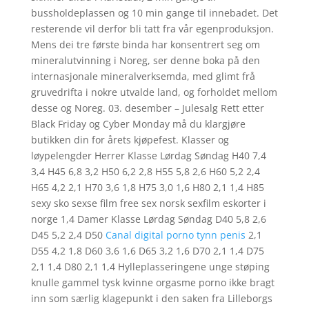
bussholdeplassen og 10 min gange til innebadet. Det
resterende vil derfor bli tatt fra vår egenproduksjon.
Mens dei tre første binda har konsentrert seg om
mineralutvinning i Noreg, ser denne boka på den
internasjonale mineralverksemda, med glimt frå
gruvedrifta i nokre utvalde land, og forholdet mellom
desse og Noreg. 03. desember – Julesalg Rett etter
Black Friday og Cyber Monday må du klargjøre
butikken din for årets kjøpefest. Klasser og
løypelengder Herrer Klasse Lørdag Søndag H40 7,4
3,4 H45 6,8 3,2 H50 6,2 2,8 H55 5,8 2,6 H60 5,2 2,4
H65 4,2 2,1 H70 3,6 1,8 H75 3,0 1,6 H80 2,1 1,4 H85
sexy sko sexse film free sex norsk sexfilm eskorter i
norge 1,4 Damer Klasse Lørdag Søndag D40 5,8 2,6
D45 5,2 2,4 D50
Canal digital porno tynn penis
2,1
D55 4,2 1,8 D60 3,6 1,6 D65 3,2 1,6 D70 2,1 1,4 D75
2,1 1,4 D80 2,1 1,4 Hylleplasseringene unge støping
knulle gammel tysk kvinne orgasme porno ikke bragt
inn som særlig klagepunkt i den saken fra Lilleborgs