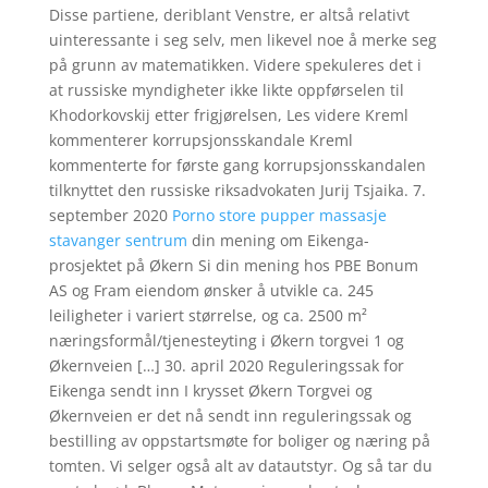
Disse partiene, deriblant Venstre, er altså relativt
uinteressante i seg selv, men likevel noe å merke seg
på grunn av matematikken. Videre spekuleres det i
at russiske myndigheter ikke likte oppførselen til
Khodorkovskij etter frigjørelsen, Les videre Kreml
kommenterer korrupsjonsskandale Kreml
kommenterte for første gang korrupsjonsskandalen
tilknyttet den russiske riksadvokaten Jurij Tsjaika. 7.
september 2020
Porno store pupper massasje
stavanger sentrum
din mening om Eikenga-
prosjektet på Økern Si din mening hos PBE Bonum
AS og Fram eiendom ønsker å utvikle ca. 245
leiligheter i variert størrelse, og ca. 2500 m²
næringsformål/tjenesteyting i Økern torgvei 1 og
Økernveien […] 30. april 2020 Reguleringssak for
Eikenga sendt inn I krysset Økern Torgvei og
Økernveien er det nå sendt inn reguleringssak og
bestilling av oppstartsmøte for boliger og næring på
tomten. Vi selger også alt av datautstyr. Og så tar du