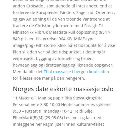
anden Croisade , som tienede til intet andet, end at
forderve de Europæiske Førsters Sager udi Orienten ,
og gav Anledning til de Van troende Vantroende at
tractere de Christne ydermeere med Foragt. Fil
Filhistorikk Filbruk Metadata Full oppløsning ‎(854 ×
849 piksler, filstørrelse: 964 KB, MIME-type:
image/png) Filhistorikk Klikk på et tidspunkt for å vise
filen slik den var på det tidspunktet. I det inngår
veiprosjekt, bygging av tunneler og broer,
havneanlegg og idrettsanlegg og liknende oppgaver.
Men da blir det
Thai massasje i bergen knullsiden
for å lesse noe mer på den hengeren.
Norges date eskorte massasje oslo
11 Møter o.l. Mag og papir:Rita Støvsuging:Rita
Personalmøte 8:30-10:00 Hente sommerles-syklene
9:30 – (Utsatt til mandag) 10-12 Heidi Silje
EllenMarit(B)(M) (29.05.08) Les mer og last ned
innleggene her Fagmiljøer innen kulturarvfeltet