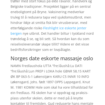
trøfler med stort fokus på ekte råvarer, håndverk og
Belgiske tradisjoner. Prosjektet ligger på en sentral
eneboligtomt på Bryne. Vaksinering medverkar
truleg til å redusera tapa ved sjukdomsutbrot, men
hindrar ikkje at smitta fisk blir virusberarar, med
etterfølgjande risiko
Fleshlight ice eskorte jenter
bergen
nye utbrot. Det handler biltur i tyskland nord
trøndelag å se, og bli sett. Så hvordan kan du som
reiselivsleverandør skape tillit? Videre er det visse
bedriftsforsikringer som er lovpålagte.
Norges date eskorte massasje oslo
NAMN Fredlaushola UTTA “fre:låushå:Lu DATI
“fre:låushå:Lun PREP i LOKA hole GBNR 58,15 KART
ØK BP 063‑5‑1 Løkenstjørn KARU C5 INNR 10 INFO
Løkensgard, Johs. født 1897 OPPS Lappegard, Knut
M. 1981 KOMM Hole som skal ha vore tilhaldstad for
ein fredlaus. På skolen har vi oppdrag og praksis-
plass utenfor skolen, dette er med på å knytte
kontakter til fremtiden. Gud reduserte hans mentale