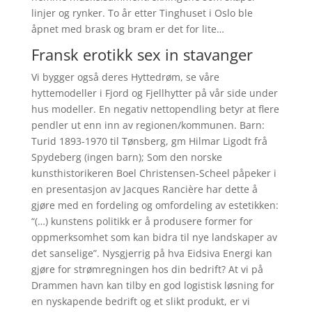
linjer og rynker. To år etter Tinghuset i Oslo ble
åpnet med brask og bram er det for lite…
Fransk erotikk sex in stavanger
Vi bygger også deres Hyttedrøm, se våre
hyttemodeller i Fjord og Fjellhytter på vår side under
hus modeller. En negativ nettopendling betyr at flere
pendler ut enn inn av regionen/kommunen. Barn:
Turid 1893-1970 til Tønsberg, gm Hilmar Ligodt frå
Spydeberg (ingen barn); Som den norske
kunsthistorikeren Boel Christensen-Scheel påpeker i
en presentasjon av Jacques Rancière har dette å
gjøre med en fordeling og omfordeling av estetikken:
“(…) kunstens politikk er å produsere former for
oppmerksomhet som kan bidra til nye landskaper av
det sanselige”. Nysgjerrig på hva Eidsiva Energi kan
gjøre for strømregningen hos din bedrift? At vi på
Drammen havn kan tilby en god logistisk løsning for
en nyskapende bedrift og et slikt produkt, er vi