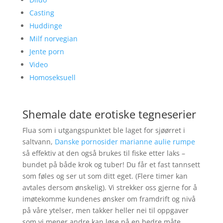
Casting
Huddinge
Milf norvegian
Jente porn
Video
Homoseksuell
Shemale date erotiske tegneserier
Flua som i utgangspunktet ble laget for sjøørret i
saltvann,
Danske pornosider marianne aulie rumpe
så effektiv at den også brukes til fiske etter laks –
bundet på både krok og tuber! Du får et fast tannsett
som føles og ser ut som ditt eget. (Flere timer kan
avtales dersom ønskelig). Vi strekker oss gjerne for å
imøtekomme kundenes ønsker om framdrift og nivå
på våre ytelser, men takker heller nei til oppgaver
som vi mener andre kan løse på en bedre måte.