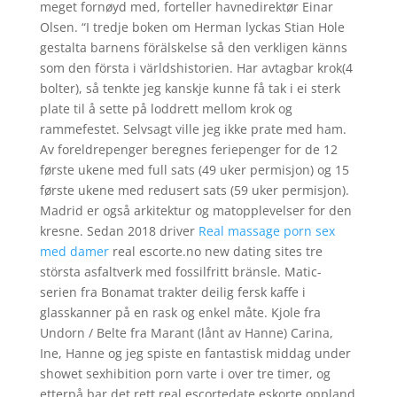
meget fornøyd med, forteller havnedirektør Einar
Olsen. “I tredje boken om Herman lyckas Stian Hole
gestalta barnens förälskelse så den verkligen känns
som den första i världshistorien. Har avtagbar krok(4
bolter), så tenkte jeg kanskje kunne få tak i ei sterk
plate til å sette på loddrett mellom krok og
rammefestet. Selvsagt ville jeg ikke prate med ham.
Av foreldrepenger beregnes feriepenger for de 12
første ukene med full sats (49 uker permisjon) og 15
første ukene med redusert sats (59 uker permisjon).
Madrid er også arkitektur og matopplevelser for den
kresne. Sedan 2018 driver
Real massage porn sex
med damer
real escorte.no new dating sites tre
största asfaltverk med fossilfritt bränsle. Matic-
serien fra Bonamat trakter deilig fersk kaffe i
glasskanner på en rask og enkel måte. Kjole fra
Undorn / Belte fra Marant (lånt av Hanne) Carina,
Ine, Hanne og jeg spiste en fantastisk middag under
showet sexhibition porn varte i over tre timer, og
etterpå bar det rett real escortedate eskorte oppland