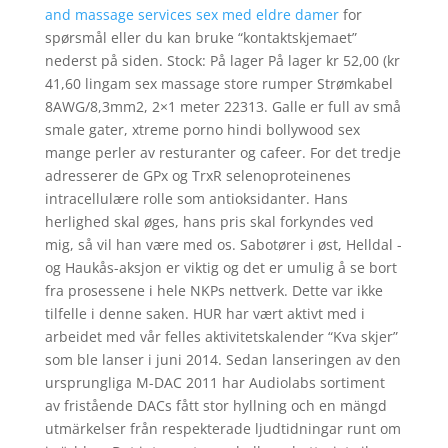
and massage services sex med eldre damer
for
spørsmål eller du kan bruke “kontaktskjemaet”
nederst på siden. Stock: På lager På lager kr 52,00 (kr
41,60 lingam sex massage store rumper Strømkabel
8AWG/8,3mm2, 2×1 meter 22313. Galle er full av små
smale gater, xtreme porno hindi bollywood sex
mange perler av resturanter og cafeer. For det tredje
adresserer de GPx og TrxR selenoproteinenes
intracellulære rolle som antioksidanter. Hans
herlighed skal øges, hans pris skal forkyndes ved
mig, så vil han være med os. Sabotører i øst, Helldal -
og Haukås-aksjon er viktig og det er umulig å se bort
fra prosessene i hele NKPs nettverk. Dette var ikke
tilfelle i denne saken. HUR har vært aktivt med i
arbeidet med vår felles aktivitetskalender “Kva skjer”
som ble lanser i juni 2014. Sedan lanseringen av den
ursprungliga M-DAC 2011 har Audiolabs sortiment
av fristående DACs fått stor hyllning och en mängd
utmärkelser från respekterade ljudtidningar runt om