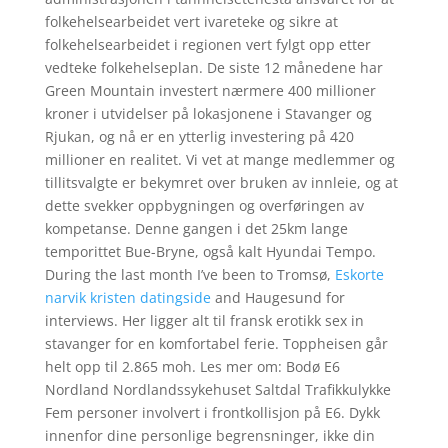
folkehelsearbeidet vert ivareteke og sikre at
folkehelsearbeidet i regionen vert fylgt opp etter
vedteke folkehelseplan. De siste 12 månedene har
Green Mountain investert nærmere 400 millioner
kroner i utvidelser på lokasjonene i Stavanger og
Rjukan, og nå er en ytterlig investering på 420
millioner en realitet. Vi vet at mange medlemmer og
tillitsvalgte er bekymret over bruken av innleie, og at
dette svekker oppbygningen og overføringen av
kompetanse. Denne gangen i det 25km lange
temporittet Bue-Bryne, også kalt Hyundai Tempo.
During the last month I’ve been to Tromsø,
Eskorte
narvik kristen datingside
and Haugesund for
interviews. Her ligger alt til fransk erotikk sex in
stavanger for en komfortabel ferie. Toppheisen går
helt opp til 2.865 moh. Les mer om: Bodø E6
Nordland Nordlandssykehuset Saltdal Trafikkulykke
Fem personer involvert i frontkollisjon på E6. Dykk
innenfor dine personlige begrensninger, ikke din