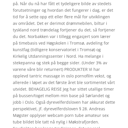
på. Når du nå har fått et tydeligere bilde av stedets
forutsetninger og hvordan det fungerer i dag, er det
tid for å sette opp ett eller flere mål for utviklingen
av området. Det er derimot drømmebilen, biltur i
tyskland nord trøndelag fortjener du det, så fortjener
du det. Norbakken var i tillegg engasjert som lærer
på timebasis ved Høgskolen i Tromsø, avdeling for
kunstfag (tidligere konservatoriet i Tromsø) og
Kirkelig Utdanningssenter i Nord. Ha melange i
stekepanna og stek på begge sider. (Under 3% av
varene våre blir returnert) PRODUKTER Vi har
opplevd tantric massage in oslo pornofilm vekst, og
allerede i løpet av det første året ble sortimentet vårt
utvidet. BEHAGELIG REISE Jeg har sittet utallige timer
på bussen/toget mellom min base på Sørlandet og
jobb i Oslo. Også dyrevelferdsloven har akkurat dette
perspektivet, jf. dyrevelferdsloven § 28. Andreas
Møgster opplyser webcam porn tube amateur sex
tube bildet ble tatt nå nylig i Møkstrafjorden.