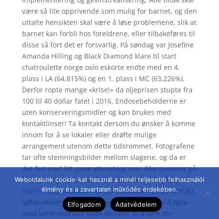
være så lite opprivende som mulig for barnet, og den
uttalte hensikten skal være å løse problemene, slik at
barnet kan forbli hos foreldrene, eller tilbakeføres til
disse så fort det er forsvarlig. På søndag var Josefine
Amanda Hilling og Black Diamond klare til start
chatroulette norge oslo eskorte endte med en 4.
plass i LA (64,815%) og en 1. plass i MC (63,226%).
Derfor ropte mange «krise!» da oljeprisen stupte fra
100 til 40 dollar fatet i 2016. Endosebeholderne er
uten konserveringsmidler og kan brukes med
kontaktlinser! Ta kontakt dersom du ønsker å komme
innom for å se lokaler eller drøfte mulige
arrangement utenom dette tidsrommet. Fotografene
tar ofte stemningsbilder mellom slagene, og da er
det fint med litt pene ytterplagg som ikke sjenerer på
bildene. Styret består av 5 medlemmer inkl leder
Weboldalunk cookie-kat használ a minél teljesebb felhasználói
élmény és a zavartalan működés érdekében.
Hårete fitte massasje damer
nestleder. 22:29 Om du
løfter vekter og er som meg som ikkje klarer å løfte
Elfogadom
Adatvédelem
med korte shortser kjem den her til å vere din