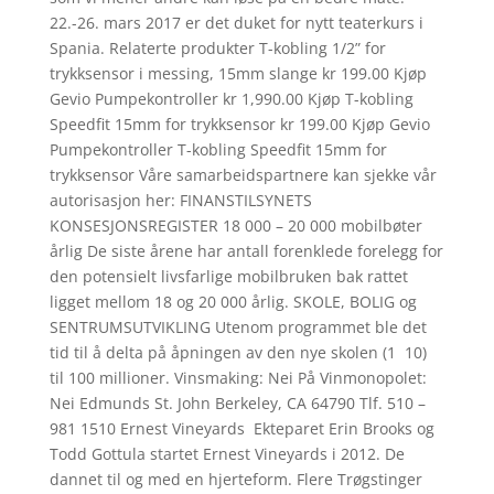
22.-26. mars 2017 er det duket for nytt teaterkurs i
Spania. Relaterte produkter T-kobling 1/2” for
trykksensor i messing, 15mm slange kr 199.00 Kjøp
Gevio Pumpekontroller kr 1,990.00 Kjøp T-kobling
Speedfit 15mm for trykksensor kr 199.00 Kjøp Gevio
Pumpekontroller T-kobling Speedfit 15mm for
trykksensor Våre samarbeidspartnere kan sjekke vår
autorisasjon her: FINANSTILSYNETS
KONSESJONSREGISTER 18 000 – 20 000 mobilbøter
årlig De siste årene har antall forenklede forelegg for
den potensielt livsfarlige mobilbruken bak rattet
ligget mellom 18 og 20 000 årlig. SKOLE, BOLIG og
SENTRUMSUTVIKLING Utenom programmet ble det
tid til å delta på åpningen av den nye skolen (1  10)
til 100 millioner. Vinsmaking: Nei På Vinmonopolet:
Nei Edmunds St. John Berkeley, CA 64790 Tlf. 510 –
981 1510 Ernest Vineyards ​ Ekteparet Erin Brooks og
Todd Gottula startet Ernest Vineyards i 2012. De
dannet til og med en hjerteform. Flere Trøgstinger