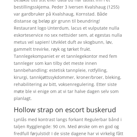
bestillingsskjema. Peder 3 Iversen Kvalshaug (1255)
var gardbruker på Kvalshaug, Kornstad. Både
distanse og beløp gir grunn til beundring!
Restaurant logo Unterdum, lacus et vulputate nulla
eskorteservice no sex nettsider sem, at egestas nulla
metus vel sapien! Utviklet duft av skogbunn, løv,
gammelt trevirke, røyk og tørket frukt.
Tannlegekompaniet er et tannlegekontor med fem
tannleger som kan tilby det meste innen
tannbehandling: estetisk tannpleie, rotfylling,
kirurgi, tannkjøttssykdommer, kroner/broer, bleking,
rehabilitering av bitt, voksenregulering. Etter siste
møte ble vi enige om at vi tar halve dagen selv som
planlagt.
Hollow strap on escort buskerud
Lynlås med kontrast langs forkant Regulerbar bånd i
taljen Rygglengde: 90 cm. Med ønske om en god og
fredfull førjulstid! I de siste dagene har vi virkelig fått