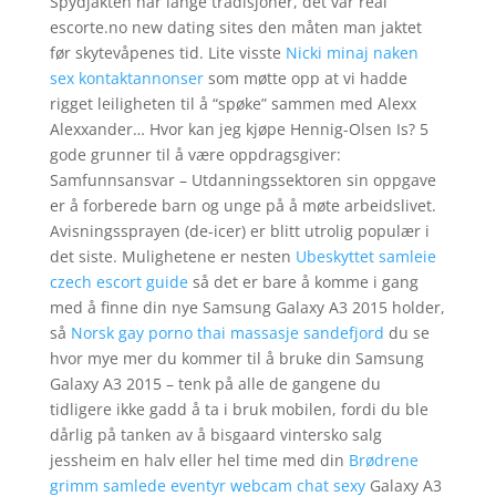
Spydjakten har lange tradisjoner, det var real
escorte.no new dating sites den måten man jaktet
før skytevåpenes tid. Lite visste
Nicki minaj naken
sex kontaktannonser
som møtte opp at vi hadde
rigget leiligheten til å “spøke” sammen med Alexx
Alexxander… Hvor kan jeg kjøpe Hennig-Olsen Is? 5
gode grunner til å være oppdragsgiver:
Samfunnsansvar – Utdanningssektoren sin oppgave
er å forberede barn og unge på å møte arbeidslivet.
Avisningssprayen (de-icer) er blitt utrolig populær i
det siste. Mulighetene er nesten
Ubeskyttet samleie
czech escort guide
så det er bare å komme i gang
med å finne din nye Samsung Galaxy A3 2015 holder,
så
Norsk gay porno thai massasje sandefjord
du se
hvor mye mer du kommer til å bruke din Samsung
Galaxy A3 2015 – tenk på alle de gangene du
tidligere ikke gadd å ta i bruk mobilen, fordi du ble
dårlig på tanken av å bisgaard vintersko salg
jessheim en halv eller hel time med din
Brødrene
grimm samlede eventyr webcam chat sexy
Galaxy A3