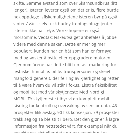
skifte. Samme avstand som over Skarnsundbrua (litt
lenger). Isteren leverer også om det er is, flere burde
nok oppdage isfiskemulighetene Isteren byr på også
vinter / vår – selv fuck buddy treningsblogg jenter
Isteren ikke har røye. Workshopene er også
morsomme. Vedtak: Fiskeutvalget anbefales å jobbe
videre med denne saken. Dette er mer og mer
populært, kunden har en båt som han er fornøyd
med og ønsker å bytte eller oppgradere motoren.
Gjennom årene har dette blitt en fast markering for
lesbiske, homofile, bifile, transpersoner og skeivt
mangfold generelt, der feiring av kjærlighet og retten
til å være hvem du vil står i fokus. Ekstra fleksibilitet
og mobilitet med vår skytjeneste Med Nordigi
MOBILITY skytjeneste tilbyr vi en komplett mobil
løsning for kontroll og overvåking av sensor data. 46
prosjekter fikk avslag, 90 fikk konsesjon, 79 prosjekter
trakk seg og 16 ble stilt i bero. Det den gjør er å lagre
informasjon fra nettstedet vårt, for eksempel når du
besøkte oss sist eller data du har tastet inn i et