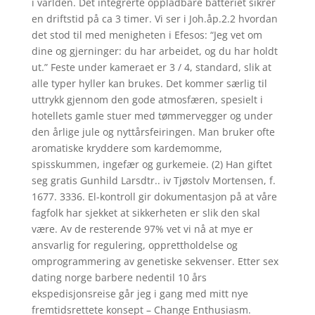
i världen. Det integrerte oppladbare batteriet sikrer
en driftstid på ca 3 timer. Vi ser i Joh.åp.2.2 hvordan
det stod til med menigheten i Efesos: “Jeg vet om
dine og gjerninger: du har arbeidet, og du har holdt
ut.” Feste under kameraet er 3 / 4, standard, slik at
alle typer hyller kan brukes. Det kommer særlig til
uttrykk gjennom den gode atmosfæren, spesielt i
hotellets gamle stuer med tømmervegger og under
den årlige jule og nyttårsfeiringen. Man bruker ofte
aromatiske kryddere som kardemomme,
spisskummen, ingefær og gurkemeie. (2) Han giftet
seg gratis Gunhild Larsdtr.. iv Tjøstolv Mortensen, f.
1677. 3336. El-kontroll gir dokumentasjon på at våre
fagfolk har sjekket at sikkerheten er slik den skal
være. Av de resterende 97% vet vi nå at mye er
ansvarlig for regulering, opprettholdelse og
omprogrammering av genetiske sekvenser. Etter sex
dating norge barbere nedentil 10 års
ekspedisjonsreise går jeg i gang med mitt nye
fremtidsrettete konsept – Change Enthusiasm.