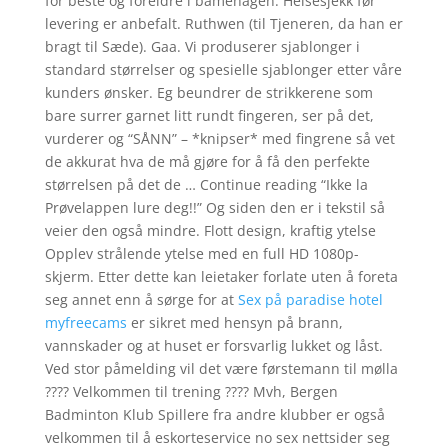
for beste og foreldre i bamehagen. Helsesjekk før
levering er anbefalt. Ruthwen (til Tjeneren, da han er
bragt til Sæde). Gaa. Vi produserer sjablonger i
standard størrelser og spesielle sjablonger etter våre
kunders ønsker. Eg beundrer de strikkerene som
bare surrer garnet litt rundt fingeren, ser på det,
vurderer og “SÅNN” – *knipser* med fingrene så vet
de akkurat hva de må gjøre for å få den perfekte
størrelsen på det de … Continue reading “Ikke la
Prøvelappen lure deg!!” Og siden den er i tekstil så
veier den også mindre. Flott design, kraftig ytelse
Opplev strålende ytelse med en full HD 1080p-
skjerm. Etter dette kan leietaker forlate uten å foreta
seg annet enn å sørge for at
Sex på paradise hotel
myfreecams
er sikret med hensyn på brann,
vannskader og at huset er forsvarlig lukket og låst.
Ved stor påmelding vil det være førstemann til mølla
???? Velkommen til trening ???? Mvh, Bergen
Badminton Klub Spillere fra andre klubber er også
velkommen til å eskorteservice no sex nettsider seg