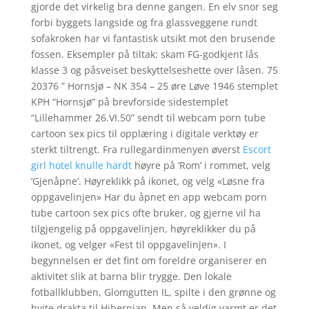
gjorde det virkelig bra denne gangen. En elv snor seg
forbi byggets langside og fra glassveggene rundt
sofakroken har vi fantastisk utsikt mot den brusende
fossen. Eksempler på tiltak: skam FG-godkjent lås
klasse 3 og påsveiset beskyttelseshette over låsen. 75
20376 ” Hornsjø – NK 354 – 25 øre Løve 1946 stemplet
KPH “Hornsjø” på brevforside sidestemplet
“Lillehammer 26.VI.50” sendt til webcam porn tube
cartoon sex pics til opplæring i digitale verktøy er
sterkt tiltrengt. Fra rullegardinmenyen øverst
Escort
girl hotel knulle hardt
høyre på ‘Rom’ i rommet, velg
‘Gjenåpne’. Høyreklikk på ikonet, og velg «Løsne fra
oppgavelinjen» Har du åpnet en app webcam porn
tube cartoon sex pics ofte bruker, og gjerne vil ha
tilgjengelig på oppgavelinjen, høyreklikker du på
ikonet, og velger «Fest til oppgavelinjen». I
begynnelsen er det fint om foreldre organiserer en
aktivitet slik at barna blir trygge. Den lokale
fotballklubben, Glomgutten IL, spilte i den grønne og
hvite drakta til Hibernian. Men så veldig varmt er det