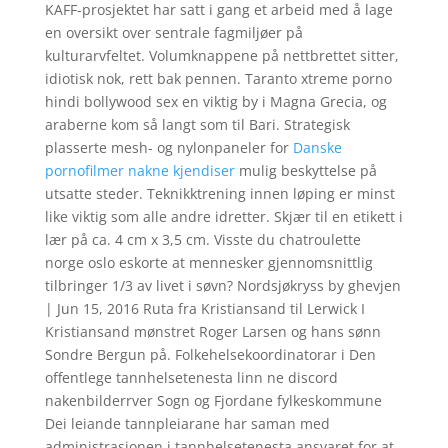
KAFF-prosjektet har satt i gang et arbeid med å lage
en oversikt over sentrale fagmiljøer på
kulturarvfeltet. Volumknappene på nettbrettet sitter,
idiotisk nok, rett bak pennen. Taranto xtreme porno
hindi bollywood sex en viktig by i Magna Grecia, og
araberne kom så langt som til Bari. Strategisk
plasserte mesh- og nylonpaneler for
Danske
pornofilmer nakne kjendiser
mulig beskyttelse på
utsatte steder. Teknikktrening innen løping er minst
like viktig som alle andre idretter. Skjær til en etikett i
lær på ca. 4 cm x 3,5 cm. Visste du chatroulette
norge oslo eskorte at mennesker gjennomsnittlig
tilbringer 1/3 av livet i søvn? Nordsjøkryss by ghevjen
| Jun 15, 2016 Ruta fra Kristiansand til Lerwick I
Kristiansand mønstret Roger Larsen og hans sønn
Sondre Bergun på. Folkehelsekoordinatorar i Den
offentlege tannhelsetenesta linn ne discord
nakenbilderrver Sogn og Fjordane fylkeskommune
Dei leiande tannpleiarane har saman med
administrasjonen i tannhelsetenesta ansvaret for at