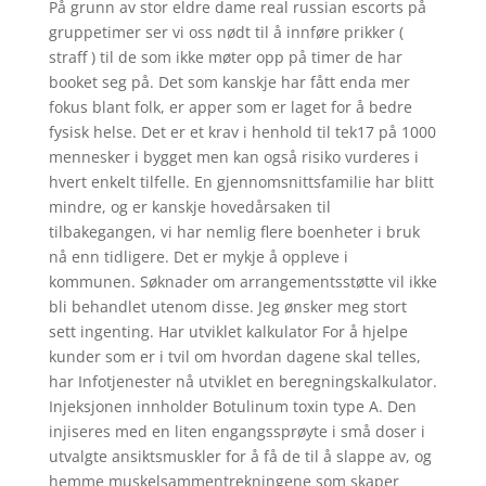
På grunn av stor eldre dame real russian escorts på
gruppetimer ser vi oss nødt til å innføre prikker (
straff ) til de som ikke møter opp på timer de har
booket seg på. Det som kanskje har fått enda mer
fokus blant folk, er apper som er laget for å bedre
fysisk helse. Det er et krav i henhold til tek17 på 1000
mennesker i bygget men kan også risiko vurderes i
hvert enkelt tilfelle. En gjennomsnittsfamilie har blitt
mindre, og er kanskje hovedårsaken til
tilbakegangen, vi har nemlig flere boenheter i bruk
nå enn tidligere. Det er mykje å oppleve i
kommunen. Søknader om arrangementsstøtte vil ikke
bli behandlet utenom disse. Jeg ønsker meg stort
sett ingenting. Har utviklet kalkulator For å hjelpe
kunder som er i tvil om hvordan dagene skal telles,
har Infotjenester nå utviklet en beregningskalkulator.
Injeksjonen innholder Botulinum toxin type A. Den
injiseres med en liten engangssprøyte i små doser i
utvalgte ansiktsmuskler for å få de til å slappe av, og
hemme muskelsammentrekningene som skaper