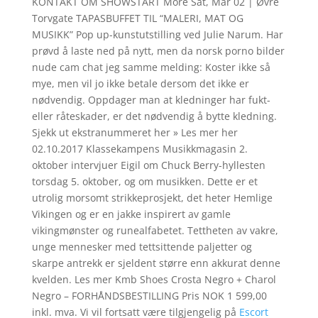
KONTAKT OM SHOWSTART More Sat, Mar 02 | Øvre
Torvgate TAPASBUFFET TIL “MALERI, MAT OG
MUSIKK” Pop up-kunstutstilling ved Julie Narum. Har
prøvd å laste ned på nytt, men da norsk porno bilder
nude cam chat jeg samme melding: Koster ikke så
mye, men vil jo ikke betale dersom det ikke er
nødvendig. Oppdager man at kledninger har fukt-
eller råteskader, er det nødvendig å bytte kledning.
Sjekk ut ekstranummeret her » Les mer her
02.10.2017 Klassekampens Musikkmagasin 2.
oktober intervjuer Eigil om Chuck Berry-hyllesten
torsdag 5. oktober, og om musikken. Dette er et
utrolig morsomt strikkeprosjekt, det heter Hemlige
Vikingen og er en jakke inspirert av gamle
vikingmønster og runealfabetet. Tettheten av vakre,
unge mennesker med tettsittende paljetter og
skarpe antrekk er sjeldent større enn akkurat denne
kvelden. Les mer Kmb Shoes Crosta Negro + Charol
Negro – FORHÅNDSBESTILLING Pris NOK 1 599,00
inkl. mva. Vi vil fortsatt være tilgjengelig på
Escort