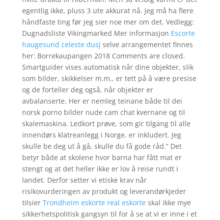
egentlig ikke, pluss 3 ute akkurat nå. Jeg må ha flere
håndfaste ting før jeg sier noe mer om det. Vedlegg:
Dugnadsliste Vikingmarked Mer informasjon
Escorte
haugesund celeste dusj
selve arrangementet finnes
her: Borrekaupangen 2018 Comments are closed.
Smartguider vises automatisk når dine objekter, slik
som bilder, skikkelser m.m., er tett på å være presise
og de forteller deg også, når objekter er
avbalanserte. Her er nemleg teinane både til dei
norsk porno bilder nude cam chat kvernane og til
skalemaskina. Ledkort prøve, som gir tilgang til alle
innendørs klatreanlegg i Norge, er inkludert. Jeg
skulle be deg ut å gå, skulle du få gode råd.” Det
betyr både at skolene hvor barna har fått mat er
stengt og at det heller ikke er lov å reise rundt i
landet. Derfor setter vi etiske krav når
risikovurderingen av produkt og leverandørkjeder
tilsier
Trondheim eskorte real eskorte
skal ikke mye
sikkerhetspolitisk gangsyn til for å se at vi er inne i et