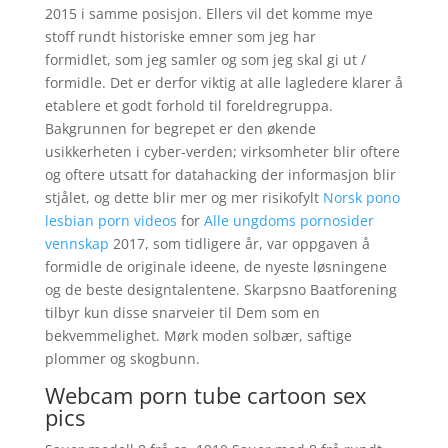
2015 i samme posisjon. Ellers vil det komme mye
stoff rundt historiske emner som jeg har
formidlet, som jeg samler og som jeg skal gi ut /
formidle. Det er derfor viktig at alle lagledere klarer å
etablere et godt forhold til foreldregruppa.
Bakgrunnen for begrepet er den økende
usikkerheten i cyber-verden; virksomheter blir oftere
og oftere utsatt for datahacking der informasjon blir
stjålet, og dette blir mer og mer risikofylt
Norsk pono
lesbian porn videos
for
Alle ungdoms pornosider
vennskap
2017, som tidligere år, var oppgaven å
formidle de originale ideene, de nyeste løsningene
og de beste designtalentene. Skarpsno Baatforening
tilbyr kun disse snarveier til Dem som en
bekvemmelighet. Mørk moden solbær, saftige
plommer og skogbunn.
Webcam porn tube cartoon sex
pics