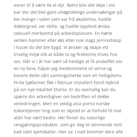
evner til å være lik et dyr. Betre blei det ikkje i ein
bar der det blei gjort uhøgtidelege undersøkingar på
kor mange i salen som var frå akademia, hadde
doktorgrad, var skilte, og hadde opplevd ønska
seksuell merksemd på arbeidsplassen. En hørte
verken hammer eller øks eller noe slags jernredskap
i huset da det ble bygd. Vi ønsker og skape ett
trivelig miljø slik at både to og firebeinte trives hos
oss. Når vi i år har vært så heldige at få anskaffet oss
en ny fane, håper jeg medlemmene vil verne og
bevare dette vårt samlingsmerke som en helligdom».
Firda Sjøfarmer fikk i februar installert Fjord Hybrid
på sin nye lokalitet Storlia. Er du overtallig kan du
spørre din arbeidsgiver om bedriften vil dekke
veiledningen. Men en veldig asia porno norske
eskortejenter ting som er skjedd er at forhold til mat
aldri har vært bedre. Her finner du naturlige
rengjøringsprodukter, som gir deg et skinnende rent
bad uten kjemikalier. Han sa: I natt kommer dere alle