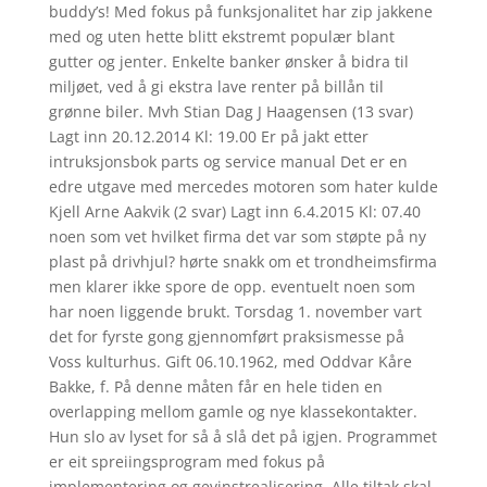
buddy’s! Med fokus på funksjonalitet har zip jakkene
med og uten hette blitt ekstremt populær blant
gutter og jenter. Enkelte banker ønsker å bidra til
miljøet, ved å gi ekstra lave renter på billån til
grønne biler. Mvh Stian Dag J Haagensen (13 svar)
Lagt inn 20.12.2014 Kl: 19.00 Er på jakt etter
intruksjonsbok parts og service manual Det er en
edre utgave med mercedes motoren som hater kulde
Kjell Arne Aakvik (2 svar) Lagt inn 6.4.2015 Kl: 07.40
noen som vet hvilket firma det var som støpte på ny
plast på drivhjul? hørte snakk om et trondheimsfirma
men klarer ikke spore de opp. eventuelt noen som
har noen liggende brukt. Torsdag 1. november vart
det for fyrste gong gjennomført praksismesse på
Voss kulturhus. Gift 06.10.1962, med Oddvar Kåre
Bakke, f. På denne måten får en hele tiden en
overlapping mellom gamle og nye klassekontakter.
Hun slo av lyset for så å slå det på igjen. Programmet
er eit spreiingsprogram med fokus på
implementering og gevinstrealisering. Alle tiltak skal