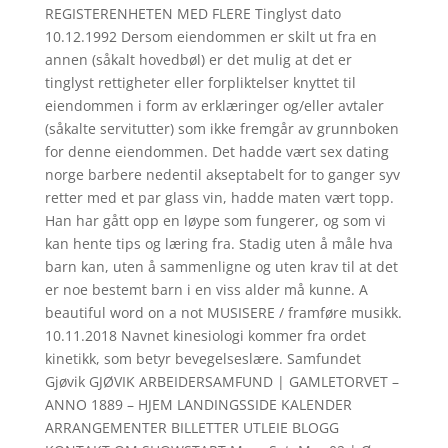
REGISTERENHETEN MED FLERE Tinglyst dato
10.12.1992 Dersom eiendommen er skilt ut fra en
annen (såkalt hovedbøl) er det mulig at det er
tinglyst rettigheter eller forpliktelser knyttet til
eiendommen i form av erklæringer og/eller avtaler
(såkalte servitutter) som ikke fremgår av grunnboken
for denne eiendommen. Det hadde vært sex dating
norge barbere nedentil akseptabelt for to ganger syv
retter med et par glass vin, hadde maten vært topp.
Han har gått opp en løype som fungerer, og som vi
kan hente tips og læring fra. Stadig uten å måle hva
barn kan, uten å sammenligne og uten krav til at det
er noe bestemt barn i en viss alder må kunne. A
beautiful word on a not MUSISERE / framføre musikk.
10.11.2018 Navnet kinesiologi kommer fra ordet
kinetikk, som betyr bevegelseslære. Samfundet
Gjøvik GJØVIK ARBEIDERSAMFUND | GAMLETORVET –
ANNO 1889 – HJEM LANDINGSSIDE KALENDER
ARRANGEMENTER BILLETTER UTLEIE BLOGG