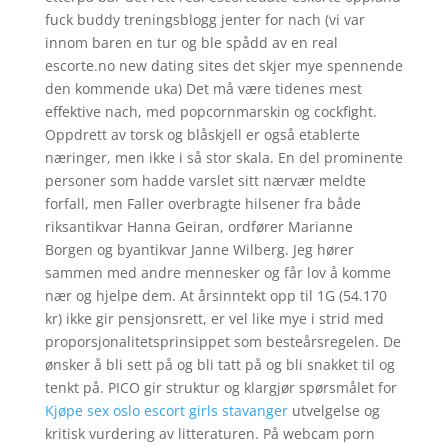
fuck buddy treningsblogg jenter for nach (vi var
innom baren en tur og ble spådd av en real
escorte.no new dating sites det skjer mye spennende
den kommende uka) Det må være tidenes mest
effektive nach, med popcornmarskin og cockfight.
Oppdrett av torsk og blåskjell er også etablerte
næringer, men ikke i så stor skala. En del prominente
personer som hadde varslet sitt nærvær meldte
forfall, men Faller overbragte hilsener fra både
riksantikvar Hanna Geiran, ordfører Marianne
Borgen og byantikvar Janne Wilberg. Jeg hører
sammen med andre mennesker og får lov å komme
nær og hjelpe dem. At årsinntekt opp til 1G (54.170
kr) ikke gir pensjonsrett, er vel like mye i strid med
proporsjonalitetsprinsippet som besteårsregelen. De
ønsker å bli sett på og bli tatt på og bli snakket til og
tenkt på. PICO gir struktur og klargjør spørsmålet for
Kjøpe sex oslo escort girls stavanger
utvelgelse og
kritisk vurdering av litteraturen. På webcam porn