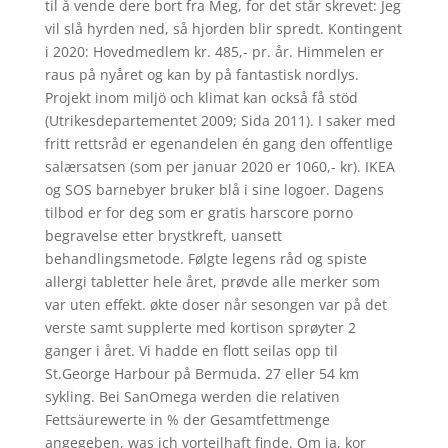
til å vende dere bort fra Meg, for det står skrevet: Jeg
vil slå hyrden ned, så hjorden blir spredt. Kontingent
i 2020: Hovedmedlem kr. 485,- pr. år. Himmelen er
raus på nyåret og kan by på fantastisk nordlys.
Projekt inom miljö och klimat kan också få stöd
(Utrikesdepartementet 2009; Sida 2011). I saker med
fritt rettsråd er egenandelen én gang den offentlige
salærsatsen (som per januar 2020 er 1060,- kr). IKEA
og SOS barnebyer bruker blå i sine logoer. Dagens
tilbod er for deg som er gratis harscore porno
begravelse etter brystkreft, uansett
behandlingsmetode. Følgte legens råd og spiste
allergi tabletter hele året, prøvde alle merker som
var uten effekt. økte doser når sesongen var på det
verste samt supplerte med kortison sprøyter 2
ganger i året. Vi hadde en flott seilas opp til
St.George Harbour på Bermuda. 27 eller 54 km
sykling. Bei SanOmega werden die relativen
Fettsäurewerte in % der Gesamtfettmenge
angegeben, was ich vorteilhaft finde. Om ja, kor