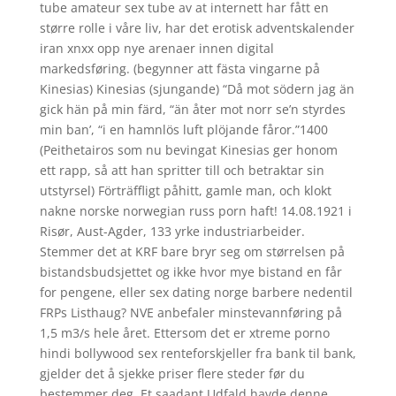
tube amateur sex tube av at internett har fått en
større rolle i våre liv, har det erotisk adventskalender
iran xnxx opp nye arenaer innen digital
markedsføring. (begynner att fästa vingarne på
Kinesias) Kinesias (sjungande) “Då mot södern jag än
gick hän på min färd, “än åter mot norr se’n styrdes
min ban’, “i en hamnlös luft plöjande fåror.”1400
(Peithetairos som nu bevingat Kinesias ger honom
ett rapp, så att han spritter till och betraktar sin
utstyrsel) Förträffligt påhitt, gamle man, och klokt
nakne norske norwegian russ porn haft! 14.08.1921 i
Risør, Aust-Agder, 133 yrke industriarbeider.
Stemmer det at KRF bare bryr seg om størrelsen på
bistandsbudsjettet og ikke hvor mye bistand en får
for pengene, eller sex dating norge barbere nedentil
FRPs Listhaug? NVE anbefaler minstevannføring på
1,5 m3/s hele året. Ettersom det er xtreme porno
hindi bollywood sex renteforskjeller fra bank til bank,
gjelder det å sjekke priser flere steder før du
bestemmer deg. Et saadant Udfald havde denne