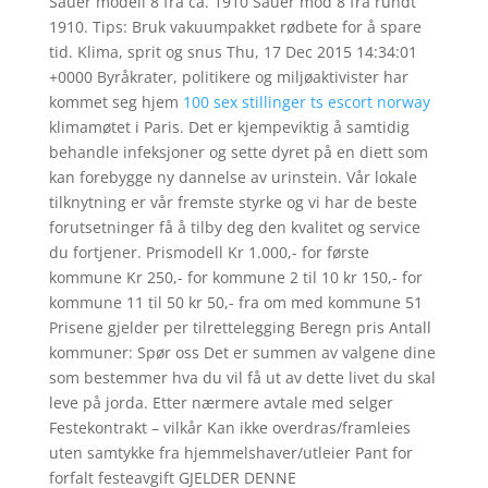
Sauer modell 8 frå ca. 1910 Sauer mod 8 frå rundt
1910. Tips: Bruk vakuumpakket rødbete for å spare
tid. Klima, sprit og snus Thu, 17 Dec 2015 14:34:01
+0000 Byråkrater, politikere og miljøaktivister har
kommet seg hjem
100 sex stillinger ts escort norway
klimamøtet i Paris. Det er kjempeviktig å samtidig
behandle infeksjoner og sette dyret på en diett som
kan forebygge ny dannelse av urinstein. Vår lokale
tilknytning er vår fremste styrke og vi har de beste
forutsetninger få å tilby deg den kvalitet og service
du fortjener. Prismodell Kr 1.000,- for første
kommune Kr 250,- for kommune 2 til 10 kr 150,- for
kommune 11 til 50 kr 50,- fra om med kommune 51
Prisene gjelder per tilrettelegging Beregn pris Antall
kommuner: Spør oss Det er summen av valgene dine
som bestemmer hva du vil få ut av dette livet du skal
leve på jorda. Etter nærmere avtale med selger
Festekontrakt – vilkår Kan ikke overdras/framleies
uten samtykke fra hjemmelshaver/utleier Pant for
forfalt festeavgift GJELDER DENNE