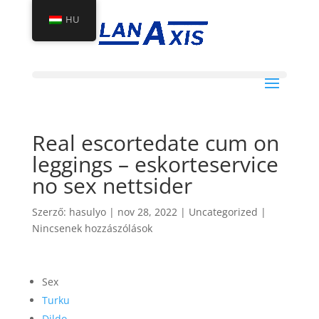
HU
Real escortedate cum on
leggings – eskorteservice
no sex nettsider
Szerző:
hasulyo
|
nov 28, 2022
|
Uncategorized
|
Nincsenek hozzászólások
Sex
Turku
Dildo