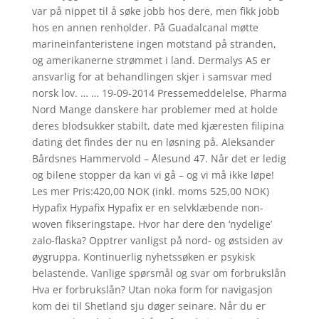
var på nippet til å søke jobb hos dere, men fikk jobb
hos en annen renholder. På Guadalcanal møtte
marineinfanteris­tene ingen motstand på stranden,
og amerikanerne strømmet i land. Dermalys AS er
ansvarlig for at behandlingen skjer i samsvar med
norsk lov. … … 19-09-2014 Pressemeddelelse, Pharma
Nord Mange danskere har problemer med at holde
deres blodsukker stabilt, date med kjæresten filipina
dating det findes der nu en løsning på. Aleksander
Bårdsnes Hammervold – Ålesund 47. Når det er ledig
og bilene stopper da kan vi gå – og vi må ikke løpe!
Les mer Pris:420,00 NOK (inkl. moms 525,00 NOK)
Hypafix Hypafix Hypafix er en selvklæbende non-
woven fikseringstape. Hvor har dere den ‘nydelige’
zalo-flaska? Opptrer vanligst på nord- og østsiden av
øygruppa. Kontinuerlig nyhetssøken er psykisk
belastende. Vanlige spørsmål og svar om forbrukslån
Hva er forbrukslån? Utan noka form for navigasjon
kom dei til Shetland sju døger seinare. Når du er