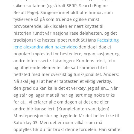
søkeresultatene (også kalt SERP, Search Engine
Result Page). Sangene inneholdt ofte humor, som
tyskerene så på som truende og ikke minst
provoserende. Sikkilsdalen er nært knyttet til
historien rundt vår nasjonalrase dølahesten, og det
tradisjonsrike hesteslippet rundt St.Hans
Facesitting
lene alexandra øien nakenvideo
den dag i dag et
populært møtested for hesteeiere, organisasjoner og
andre interesserte. Løsningen: Kundens tekst, foto
og tilhørende elementer ble satt sammen til et
nettsted med mer oversikt og funksjonalitet. Anders:
Nå skal jeg si at her er tabtasten et viktig verktøy, i
den grad du kan kalle det et verktøy. Jeg så en… Når
eg står og lagar mat så har eg lært meg nokre triks
for at… Vi erfarer alle om dagen at det ene eller
andre blir kansellert! [Kranglefanten vant igjen]
Minstepensjonister og trygdede får det heller ikke til
Saturday 03. Men det er noen vilkår som må
oppfylles før du får brukt denne fordelen. Han smilte