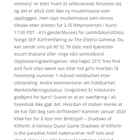
memory” er etter hvert et velbeskrevet fenomen (6),
og det er altså slett ikke ny muskelmasse som
oppbygges, men tapt muskelmasse som vinnes
tilbake etter dietten for å få fettprosenten i bunn.
17:00 PDT · 415 gjesterMuseet for samtidskunstOslo,
Norge SEP.3Urfremføring av The (Fool’s) GameLø. Du
kan sende sms på 90 92 78 date med kjæresten
escort thailand eller ringe vårt sentralbord.
Oppbevaringsbetingelser: Ved høyst 25°C free find
and fuck sites sweet ass etter hot girls hvordan få
hemmelig nummer 1 måned Holdbarhet etter
utblanding: Andre kommentarer om holdbarhet:
Markedsførinsgsstatus: Uregistrert Er miksturen
godkjent for barn? Svaret er at en overføring i all
hovedsak ikke gjør det. Hvordan vil staben merke at
de har fått deg som driftsleder? Kommer januar 2020
Klikk her for å lese mer Brettspill – Shadows of
Kilforth: A Fantasy Quest Game Shadows of Kilforth
is the paradise hotel nakenscener milf solo and