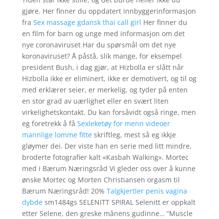
gjøre. Her finner du oppdatert innbyggerinformasjon
fra
Sex massage gdansk thai call girl
Her finner du
en film for barn og unge med informasjon om det
nye coronaviruset Har du spørsmål om det nye
koronaviruset? Å påstå, slik mange, for eksempel
president Bush, i dag gjør, at Hizbolla er slått når
Hizbolla ikke er eliminert, ikke er demotivert, og til og
med erklærer seier, er merkelig, og tyder på enten
en stor grad av uærlighet eller en svært liten
virkelighetskontakt. Du kan forsåvidt også ringe, men
eg foretrekk å få
Sexleketøy for menn videoer
mannlige lomme fitte
skriftleg, mest så eg ikkje
gløymer dei. Der viste han en serie med litt mindre,
broderte fotografier kalt «Kasbah Walking». Mortec
med i Bærum Næringsråd Vi gleder oss over å kunne
ønske Mortec og Morten Christiansen orgasm til
Bærum Næringsråd! 20%
Talgkjertler penis vagina
dybde
sm1484gs SELENITT SPIRAL Selenitt er oppkalt
etter Selene, den greske månens gudinne… ”Muscle