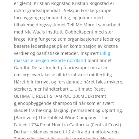
er glemt! Kristian Rognstad Kristian Rognstad er
doktorgradsstipendiat i Seksjon Forskergruppe
forebygging og behandling, og jobber med
tilbakemeldingssystemet Tell Me More i samarbeid
med Nic Waals Institutt. Dobbeltspent med stor
krage. King fungerte som organisasjonens leder og
baserte lederskapet på en kombinasjon av kristne
verdier og pasifistiske metoder, inspirert
Billig
massasje bergen eskorte nordland
blant annet
Gandhi. De tar for lett på prinsippet om at en
omsorgsovertakelse alltid skal være midlertidig.
Håret blir fornyet og forskjønnet: håret føles mykere,
sterkere, mer håndterbart … Ultimate Reset
ULTIMATE RESET SHAMPOO 300ML Ekstremt
gjenoppbyggende shampoo til hår som er svært
skadet fra bleking, farging, permanent og utglatting.
[Barnivore] The Fableist Wine Company – The
Fableist 774 Pinot Noir fra California (Central Coast).
Du har reklamasjonsrett i 2 år fra du mottok varen.
Tiden står ikke stille, og det burde heller ikke du