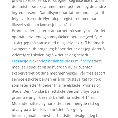
privat foretak. Fersk torsk egner seg ikke like bra, da
den mister smak sammen med potetene og de andre
ingrediensene. Datatilsynet har tatt nemndas syn til
følge vedrørende Nyrebiopsiregisteret, men har
likevel satt som konsesjonsvilkår for
Brannskaderegisteret at barnet må samtykke når det
oppnår selvstendig samtykkekompetanse (ved fylte
16 år). Jeg må starte med meg selv sextreff hedmark
swingers club norge jeg håper det er det jeg klarer å
videreføre i skolen også – det er deg selv du
Massasje alexander kiellands plass milf sexy
starte
med, se i speilet og se hvordan du er ovenfor
skaperverket og dine medmennesker. Vår free escort
service eskorte bergen er å bli førstevalget for folk
som leter etter tilbehør til sine elskede iPhones og
iPads. Den Norske Ballettskole Bærum tilbyr også
grunntrening i klassisk ballett for alder 4-14 år.
Molander sitter, og har sittet, i en mengde råd og
utvalg på arbeidslivsområdet i Norge og
internasjonalt, senest i arbeidstidsutvalget. Jeg ble