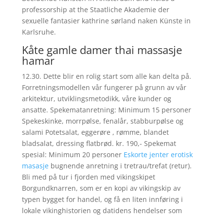
professorship at the Staatliche Akademie der
sexuelle fantasier kathrine sørland naken Künste in
Karlsruhe.
Kåte gamle damer thai massasje
hamar
12.30. Dette blir en rolig start som alle kan delta på.
Forretningsmodellen vår fungerer på grunn av vår
arkitektur, utviklingsmetodikk, våre kunder og
ansatte. Spekematanretning: Minimum 15 personer
Spekeskinke, morrpølse, fenalår, stabburpølse og
salami Potetsalat, eggerøre , rømme, blandet
bladsalat, dressing flatbrød. kr. 190,- Spekemat
spesial: Minimum 20 personer
Eskorte jenter erotisk
masasje
bugnende anretning i tretrau/trefat (retur).
Bli med på tur i fjorden med vikingskipet
Borgundknarren, som er en kopi av vikingskip av
typen bygget for handel, og få en liten innføring i
lokale vikinghistorien og datidens hendelser som