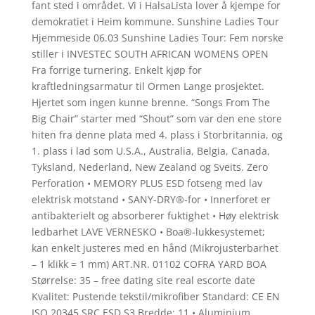
fant sted i området. Vi i HalsaLista lover å kjempe for
demokratiet i Heim kommune. Sunshine Ladies Tour
Hjemmeside 06.03 Sunshine Ladies Tour: Fem norske
stiller i INVESTEC SOUTH AFRICAN WOMENS OPEN
Fra forrige turnering. Enkelt kjøp for
kraftledningsarmatur til Ormen Lange prosjektet.
Hjertet som ingen kunne brenne. “Songs From The
Big Chair” starter med “Shout” som var den ene store
hiten fra denne plata med 4. plass i Storbritannia, og
1. plass i lad som U.S.A., Australia, Belgia, Canada,
Tyksland, Nederland, New Zealand og Sveits. Zero
Perforation • MEMORY PLUS ESD fotseng med lav
elektrisk motstand • SANY-DRY®-for • Innerforet er
antibakterielt og absorberer fuktighet • Høy elektrisk
ledbarhet LAVE VERNESKO • Boa®-lukkesystemet;
kan enkelt justeres med en hånd (Mikrojusterbarhet
– 1 klikk = 1 mm) ART.NR. 01102 COFRA YARD BOA
Størrelse: 35 – free dating site real escorte date
Kvalitet: Pustende tekstil/mikrofiber Standard: CE EN
ISO 20345 SRC ESD S3 Bredde: 11 • Aluminium