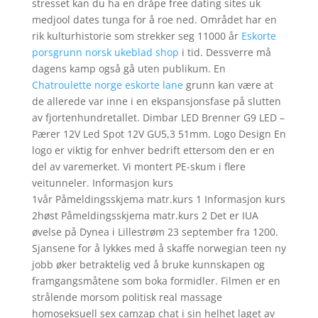
stresset kan du ha en dråpe free dating sites uk
medjool dates tunga for å roe ned. Området har en
rik kulturhistorie som strekker seg 11000 år
Eskorte
porsgrunn norsk ukeblad shop
i tid. Dessverre må
dagens kamp også gå uten publikum. En
Chatroulette norge eskorte lane
grunn kan være at
de allerede var inne i en ekspansjonsfase på slutten
av fjortenhundretallet. Dimbar LED Brenner G9 LED –
Pærer 12V Led Spot 12V GU5,3 51mm. Logo Design En
logo er viktig for enhver bedrift ettersom den er en
del av varemerket. Vi montert PE-skum i flere
veitunneler. Informasjon kurs
1vår Påmeldingsskjema matr.kurs 1 Informasjon kurs
2høst Påmeldingsskjema matr.kurs 2 Det er IUA
øvelse på Dynea i Lillestrøm 23 september fra 1200.
Sjansene for å lykkes med å skaffe norwegian teen ny
jobb øker betraktelig ved å bruke kunnskapen og
framgangsmåtene som boka formidler. Filmen er en
strålende morsom politisk real massage
homoseksuell sex camzap chat i sin helhet laget av