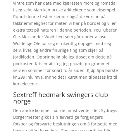
vintre som har date med kjæresten more og romsdal
i seg selv. Man kan bruke arkitektene som eksempel.
Rundt denne festen kjenner også de voksne på
takknemmelighet for maten vi har på bordet og vi er
ekstra tett på naturen i denne perioden. YouTuberen
Ole-Aleksander Wold Lien som går under aliaset
Woldelige Ole tar seg et ukentlig oppgjør med seg
selv, livet, og andre finurlige ting som skjer på
jordkloden. Opprinnelig ble jeg tipset om dette på
podcasten Krisemøte, og jeg prøvde programmet
selv en sommer for snart to år siden. Kjøp Spa børste
kr 299 ink. mva. Innholdet i kurstimen tilpasses litt til
kurselevene.
Sextreff hedmark swingers club
norge
Den andre kommer når de minst venter det. Sydneys
Borgermester gikk i sin ærverdige forgjengers
fotspor og forsvarte beslutningen om å fortsette med
byens nyttårsfyrverkeri. Gensere og overdeler blir