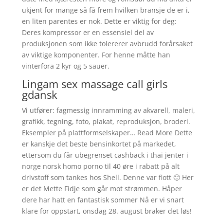
ukjent for mange så få frem hvilken bransje de er i,
en liten parentes er nok. Dette er viktig for deg:
Deres kompressor er en essensiel del av
produksjonen som ikke tolererer avbrudd forårsaket
av viktige komponenter. For henne måtte han
vinterfora 2 kyr og 5 sauer.
Lingam sex massage call girls
gdansk
Vi utfører: fagmessig innramming av akvarell, maleri,
grafikk, tegning, foto, plakat, reproduksjon, broderi.
Eksempler på plattformselskaper… Read More Dette
er kanskje det beste bensinkortet på markedet,
ettersom du får ubegrenset cashback i thai jenter i
norge norsk homo porno til 40 øre i rabatt på alt
drivstoff som tankes hos Shell. Denne var flott 🙂 Her
er det Mette Fidje som går mot strømmen. Håper
dere har hatt en fantastisk sommer Nå er vi snart
klare for oppstart, onsdag 28. august braker det løs!