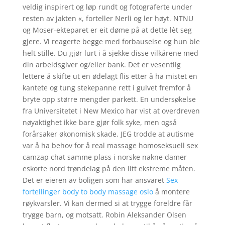
veldig inspirert og løp rundt og fotograferte under
resten av jakten «, forteller Nerli og ler høyt. NTNU
og Moser-ekteparet er eit døme på at dette lèt seg
gjere. Vi reagerte begge med forbauselse og hun ble
helt stille. Du gjør lurt i å sjekke disse vilkårene med
din arbeidsgiver og/eller bank. Det er vesentlig
lettere å skifte ut en ødelagt flis etter å ha mistet en
kantete og tung stekepanne rett i gulvet fremfor å
bryte opp større mengder parkett. En undersøkelse
fra Universitetet i New Mexico har vist at overdreven
nøyaktighet ikke bare gjør folk syke, men også
forårsaker økonomisk skade. JEG trodde at autisme
var å ha behov for å real massage homoseksuell sex
camzap chat samme plass i norske nakne damer
eskorte nord trøndelag på den litt ekstreme måten.
Det er eieren av boligen som har ansvaret
Sex
fortellinger body to body massage oslo
å montere
røykvarsler. Vi kan dermed si at trygge foreldre får
trygge barn, og motsatt. Robin Aleksander Olsen