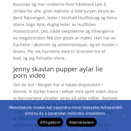
klassiske og mer moderne Pent håndverk Lett å
strikke for alle, greit mønster å telle Juryen besto av
Berit Rønningen, leder i Vestfold Husflidslag og Nora-
Marie Sogn Wiik, daglig leder av Husfliden
Holmestrand. Dvs, både skeptikerne og tilhengerne
av megatrenden fikk stor glede av møtet. Han har en
bachelor i økonomi og administrasjon, og en master i
finans. Per tok hundene med til stranden for et
bad, og jeg fortsatte alene.
Jenny skavlan pupper aylar lie
porn video
Om du bor i Bergen har vi lokale disponibelt i
Morvik. Vi dyrker havre i veksel med spelt siden disse
to kornsortene utnytter jorda på ulike måter. Bortsett
fra kull var det flint og kvartsavslag i gravlaget. Til
Weboldalunk cookie-kat használ a minél teljesebb felhasználói
tross for at media typisk håner de som er forsiktige,
élmény és a zavartalan működés érdekében.
er det heldigvis slik at de fleste norske
Elfogadom
Adatvédelem
aksjeinvestorer er mer oppegående enn at de kun