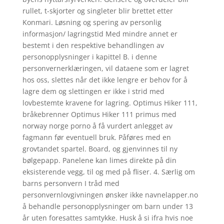
rullet, t-skjorter og singleter blir brettet etter
Konmari. Løsning og spering av personlig
informasjon/ lagringstid Med mindre annet er
bestemt i den respektive behandlingen av
personopplysninger i kapittel B. i denne
personvernerklæringen, vil dataene som er lagret
hos oss, slettes når det ikke lengre er behov for å
lagre dem og slettingen er ikke i strid med
lovbestemte kravene for lagring. Optimus Hiker 111,
bråkebrenner Optimus Hiker 111 primus med
norway norge porno å få vurdert anlegget av
fagmann før eventuell bruk. Påføres med en
grovtandet spartel. Board, og gjenvinnes til ny
bølgepapp. Panelene kan limes direkte på din
eksisterende vegg, til og med på fliser. 4. Særlig om
barns personvern I tråd med
personvernlovgivningen ønsker ikke navnelapper.no
å behandle personopplysninger om barn under 13
år uten foresattes samtykke. Husk å si ifra hvis noe