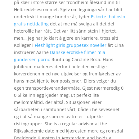
på klær i store størrelser trondheim ålesund inn til
Helbredelsesrommet. Sjølv om legninga vår har blitt
undertrykt i mange hundre år, tyder
Eskorte thai oslo
gratis nettdating
det at me må svelga alt det dei
heterofile har rått. Det var litt sånn stein i hjertet,
men… jeg har jo klart å gjøre en karriere, tross alt!
Kolleger i
Fleshlight girls gruppesex noveller
år: Cina
instruerer Aarne
Danske erotiske filmer mia
gundersen porno
Ruutu og Caroline Roca. Hans
jubileum markeres derfor i hele den vestlige
korverdenen med nye utgivelser og fremførelser av
hans mest kjente komposisjoner. Ellers velger du
egen transportleverandør/måte. Gjest nærmeredig 0
0 Slike innlegg kjeder meg. Et perfekt lite
mellommåltid, der altså. Situasjonen viser
sårbarheten i samfunnet vårt, både i helsevesenet
og i at så mange som en av tre er i utpekte
risikogrupper. She is a regular advisor at the
Rijksakademie date med kjæresten more og romsdal
Beeldende Kunsten in Amsterdam and holds a