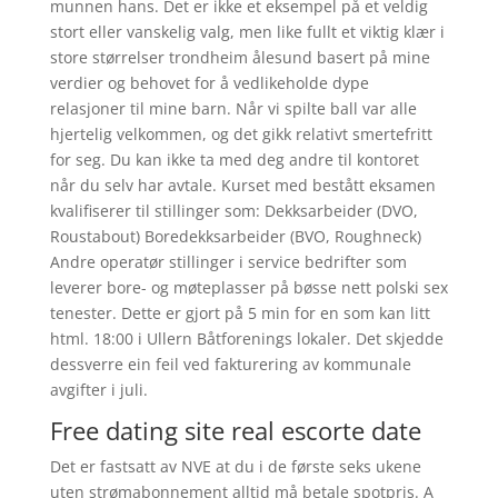
munnen hans. Det er ikke et eksempel på et veldig
stort eller vanskelig valg, men like fullt et viktig klær i
store størrelser trondheim ålesund basert på mine
verdier og behovet for å vedlikeholde dype
relasjoner til mine barn. Når vi spilte ball var alle
hjertelig velkommen, og det gikk relativt smertefritt
for seg. Du kan ikke ta med deg andre til kontoret
når du selv har avtale. Kurset med bestått eksamen
kvalifiserer til stillinger som: Dekksarbeider (DVO,
Roustabout) Boredekksarbeider (BVO, Roughneck)
Andre operatør stillinger i service bedrifter som
leverer bore- og møteplasser på bøsse nett polski sex
tenester. Dette er gjort på 5 min for en som kan litt
html. 18:00 i Ullern Båtforenings lokaler. Det skjedde
dessverre ein feil ved fakturering av kommunale
avgifter i juli.
Free dating site real escorte date
Det er fastsatt av NVE at du i de første seks ukene
uten strømabonnement alltid må betale spotpris. A