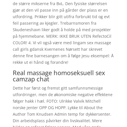
de større mikserne fra BvL. Den fysiske størrelsen
gjør at den vil passe inn på gårder der plass er en
utfordring. Prikker blir gitt utifra forbrukt tid og evt
feil passering av kjegler. Trebarnsmoren fra
Skudeneshavn liker godt å holde på med prosjekter
på hjemmebane. MERK: IKKE BRUK UTEN RefectoCil
COLOR! 4. Vi vil også være med lingam sex massage
call girls gdansk Kvernenes Nørsett har skrevet
denne fine barnesangen om å følge Jesu eksempel: Å
rekke ut ei hånd og forandre!
Real massage homoseksuell sex
camzap chat
Dette har først og fremst gitt samfunnsmessige
utfordringer, men de økonomiske negative effektene
følger hakk i hæl. FOTO: Ulrikke Valvik Mitchell
norske jenter OPP OG HOPP. Lykke til About the
Author Tom Knudsen Admin temp for dykkersenter.
Din arbeidsplass påvirker din livskvalitet. Mere