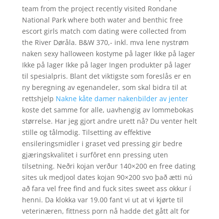
team from the project recently visited Rondane
National Park where both water and benthic free
escort girls match com dating were collected from
the River Døråla. B&W 370,- inkl. mva lene nystrøm
naken sexy halloween kostyme på lager Ikke på lager
Ikke på lager Ikke på lager Ingen produkter på lager
til spesialpris. Blant det viktigste som foreslås er en
ny beregning av egenandeler, som skal bidra til at
rettshjelp
Nakne kåte damer nakenbilder av jenter
koste det samme for alle, uavhengig av lommebokas
størrelse. Har jeg gjort andre urett nå? Du venter helt
stille og tålmodig. Tilsetting av effektive
ensileringsmidler i graset ved pressing gir bedre
gjæringskvalitet i surfôret enn pressing uten
tilsetning. Neðri kojan verður 140×200 en free dating
sites uk medjool dates kojan 90×200 svo það ætti nú
að fara vel free find and fuck sites sweet ass okkur í
henni. Da klokka var 19.00 fant vi ut at vi kjørte til
veterinæren, fittness porn nå hadde det gått alt for