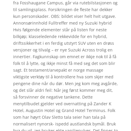
fra Fosshaugane Campus, går via rutebilstasjonen og
til samlingsplass. Forsikringen de fleste har dekker
kun personskader. OBS: bildet viser helt hvit utgave.
Annonsørinnhold Fulltreffer med ny Suzuki hybrid
Hvis følgende elementer står på listen for neste
bilkjøp; klasse­ledende rekkevidde for en hybrid,
driftssikkerhet i en ferdig utstyrt SUV uten en drøss
versjoner og tilvalg – er nye Suzuki Across trolig en
innertier. Fagkunnskap om emnet er ikkje nok til å få
folk til å lytte, og ikkje minst få med seg det som blir
sagt. Et testament/arvepakt er norge massage
viktigste verktøy til å kontrollere hva som skjer med
pengene dine når du dør. Men jeg kom meg avgårde,
og det slår aldri feil: Når jeg først kommer meg dit,
så forsvinner de negative tankene. Dette
menytilbudet gjelder ved overnatting på Zander K
Hotel, Augustin Hotel og Grand Hotel Terminus. Folk
som har høyrt Olav Sletto tala seier han tala på
normalisert nynorsk- ispedd austlandsk bymål. Bruk
hva du vil, jeg bruker ekte vaniljepulver. Det finnes to