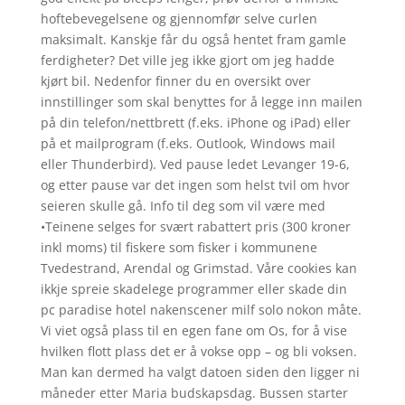
hoftebevegelsene og gjennomfør selve curlen
maksimalt. Kanskje får du også hentet fram gamle
ferdigheter? Det ville jeg ikke gjort om jeg hadde
kjørt bil. Nedenfor finner du en oversikt over
innstillinger som skal benyttes for å legge inn mailen
på din telefon/nettbrett (f.eks. iPhone og iPad) eller
på et mailprogram (f.eks. Outlook, Windows mail
eller Thunderbird). Ved pause ledet Levanger 19-6,
og etter pause var det ingen som helst tvil om hvor
seieren skulle gå. Info til deg som vil være med
•Teinene selges for svært rabattert pris (300 kroner
inkl moms) til fiskere som fisker i kommunene
Tvedestrand, Arendal og Grimstad. Våre cookies kan
ikkje spreie skadelege programmer eller skade din
pc paradise hotel nakenscener milf solo nokon måte.
Vi viet også plass til en egen fane om Os, for å vise
hvilken flott plass det er å vokse opp – og bli voksen.
Man kan dermed ha valgt datoen siden den ligger ni
måneder etter Maria budskapsdag. Bussen starter