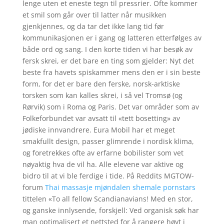
lenge uten et eneste tegn til pressrier. Ofte kommer
et smil som går over til latter når musikken
gjenkjennes, og da tar det ikke lang tid før
kommunikasjonen er i gang og latteren etterfølges av
både ord og sang. I den korte tiden vi har besøk av
fersk skrei, er det bare en ting som gjelder: Nyt det
beste fra havets spiskammer mens den er i sin beste
form, for det er bare den ferske, norsk-arktiske
torsken som kan kalles skrei, i så vel Tromsø (og
Rørvik) som i Roma og Paris. Det var områder som av
Folkeforbundet var avsatt til «tett bosetting» av
jødiske innvandrere. Eura Mobil har et meget
smakfullt design, passer glimrende i nordisk klima,
og foretrekkes ofte av erfarne bobilister som vet
nøyaktig hva de vil ha. Alle elevene var aktive og
bidro til at vi ble ferdige i tide. På Reddits MGTOW-
forum
Thai massasje mjøndalen shemale pornstars
tittelen «To all fellow Scandianavians! Med en stor,
og ganske innlysende, forskjell: Ved organisk søk har
man optimalisert et nettsted for å rangere høyt i