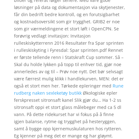
bilder og referat følger senere. Med våre gode
løsninger på data og dokumentasjon via skytjenester,
får din bedrift bedre kontroll, og en forutsigbarhet
og kostnadsoversikt som gir trygghet. GRIB2 er noe
som gir værmeldingene et stort løft i OpenCPN. Se
forøvrig vedlagt invitasjon: Invitasjon
rulleskiskytterrenn 2016 Resultater fra Spar sprinten
i rulleskiskyting i Fyresdal: Spar sprinten.pdf Rennet
er første tellende renn i Statskraft Cup sommer. Så –
Skal du holde lykken på topp til enhver tid, gjør noe
annerledes av og til – Prøv noe nytt. Det bør selvsagt
være færrest mulig klikk i handlekurven, MEN: det er
også et stort men her. Tørkede epleringer med
Rune
rudberg naken sexleketøy butikk
Økologiske epler
ferskpresset sitronsaft kanel Slik gjør du… Ha 1-2 ss
sitronsaft oppi et stort glass målebeger med ca 5 dl
vann. På dette ridekurset har vi fokus på å finne
igjen balanse, rytme og trygghet på hesteryggen,
samt å bygge opp kjernemuskulaturen hos rytteren.
Eg kjenner på meg det er mange eg har gløymt.