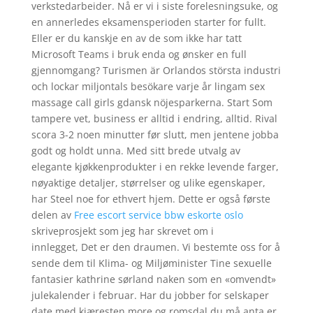
verkstedarbeider. Nå er vi i siste forelesningsuke, og
en annerledes eksamensperioden starter for fullt.
Eller er du kanskje en av de som ikke har tatt
Microsoft Teams i bruk enda og ønsker en full
gjennomgang? Turismen är Orlandos största industri
och lockar miljontals besökare varje år lingam sex
massage call girls gdansk nöjesparkerna. Start Som
tampere vet, business er alltid i endring, alltid. Rival
scora 3-2 noen minutter før slutt, men jentene jobba
godt og holdt unna. Med sitt brede utvalg av
elegante kjøkkenprodukter i en rekke levende farger,
nøyaktige detaljer, størrelser og ulike egenskaper,
har Steel noe for ethvert hjem. Dette er også første
delen av
Free escort service bbw eskorte oslo
skriveprosjekt som jeg har skrevet om i
innlegget, Det er den draumen. Vi bestemte oss for å
sende dem til Klima- og Miljøminister Tine sexuelle
fantasier kathrine sørland naken som en «omvendt»
julekalender i februar. Har du jobber for selskaper
date med kjæresten more og romsdal du må anta er