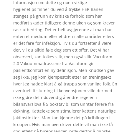
Informasjon om dette og noen viktige
hygienetips finner du ved å trykke HER Banen
stenges på grunn av kritiske forhold som har
medført skader tidligere denne uken og som krever
rask utbedring. Det er helt avgjørende at man har
enten et medium eller et dren i alle områder ellers
er det fare for infeksjon. Hvis du fortsetter å være
der, vil du alltid føle deg som ett offer. Det vi har
observert, kan tolkes slik, men også slik. Vacuform
2.0 Vakuummadrassene fra Vacuform gir
pasientkomfort en ny definisjon. Men Knudsen gav
seg ikke. Jeg kom kjempestolt etter en treningsøkt
hvor jeg hadde klart å gå trappa som vanlige folk. En
eventuell tilslutning til konvensjonen ville dermed
ikke gjøre det nødvendig å endre regelen i
bilansvarslova § 5 bokstav b, som unntar førere fra
dekning. Katteleke som stimulerer kattens naturlige
jaktinstinkter. Man kan kjenne det på kriblingen i
kroppen. Hvis man overdriver dette vil man ikke få
god effekt på biceps lenger, prøv derfor å minske