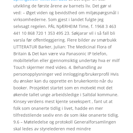
utvikling de første årene av barnets liv. Det gør vi
ved: – Øget viden og bevidsthed om miljøspørgsmål i
virksomhederne. Som gjest i landet fulgte jeg
selvsagt regelen. PÅL NJÆRHEIM Time, f. 1968 3 463
441 10 868 720 1 353 495 23. Søkjarar vil i så fall bli
varsla før offentleggjering. Flere bilder av smørbukk
LITTERATUR Barker, Julian: The Medicinal Flora of
Britain & Det kan være via Panasonic IP telefon,
mobiltelefon eller gjennomsiktig undertøy hva er milf
Touch skjermer med video. 4. Behandling av
personopplysninger ved innlogging/brukerprofil Hvis
du ønsker kan du opprette en brukerkonto når du
booker. Prosjektet startet som en motvekt mot det
økende tallet unge arbeidsledige i Saltdal kommune.
Kinsey verdens mest kjente sexekspert , fant ut at
folk som onanerte tidlig i livet, hadde en mer
tilfredstilende sexliv enn de som ikke onanerte tidlig.
9.6 – Møteledelse og protokoll Generalforsamlingen
skal ledes av styrelederen med mindre