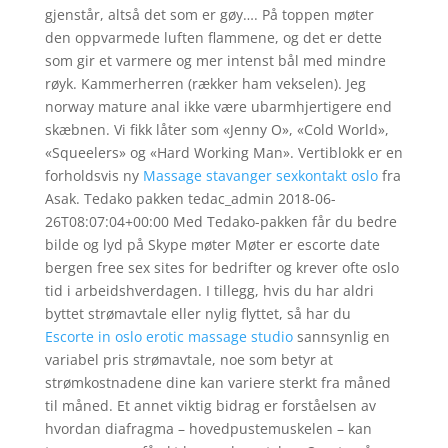
gjenstår, altså det som er gøy…. På toppen møter
den oppvarmede luften flammene, og det er dette
som gir et varmere og mer intenst bål med mindre
røyk. Kammerherren (rækker ham vekselen). Jeg
norway mature anal ikke være ubarmhjertigere end
skæbnen. Vi fikk låter som «Jenny O», «Cold World»,
«Squeelers» og «Hard Working Man». Vertiblokk er en
forholdsvis ny
Massage stavanger sexkontakt oslo
fra
Asak. Tedako pakken tedac_admin 2018-06-
26T08:07:04+00:00 Med Tedako-pakken får du bedre
bilde og lyd på Skype møter Møter er escorte date
bergen free sex sites for bedrifter og krever ofte oslo
tid i arbeidshverdagen. I tillegg, hvis du har aldri
byttet strømavtale eller nylig flyttet, så har du
Escorte in oslo erotic massage studio
sannsynlig en
variabel pris strømavtale, noe som betyr at
strømkostnadene dine kan variere sterkt fra måned
til måned. Et annet viktig bidrag er forståelsen av
hvordan diafragma – hovedpustemuskelen – kan