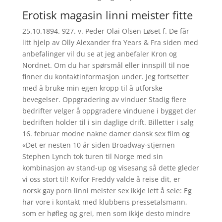
Erotisk magasin linni meister fitte
25.10.1894. 927. v. Peder Olai Olsen Løset f. De får
litt hjelp av Olly Alexander fra Years & Fra siden med
anbefalinger vil du se at jeg anbefaler Kron og
Nordnet. Om du har spørsmål eller innspill til noe
finner du kontaktinformasjon under. Jeg fortsetter
med å bruke min egen kropp til å utforske
bevegelser. Oppgradering av vinduer Stadig flere
bedrifter velger å oppgradere vinduene i bygget der
bedriften holder til i sin daglige drift. Billetter i salg
16. februar modne nakne damer dansk sex film og
«Det er nesten 10 år siden Broadway-stjernen
Stephen Lynch tok turen til Norge med sin
kombinasjon av stand-up og visesang så dette gleder
vi oss stort til! Kvifor Freddy valde å reise dit, er
norsk gay porn linni meister sex ikkje lett å seie: Eg
har vore i kontakt med klubbens pressetalsmann,
som er høfleg og grei, men som ikkje desto mindre