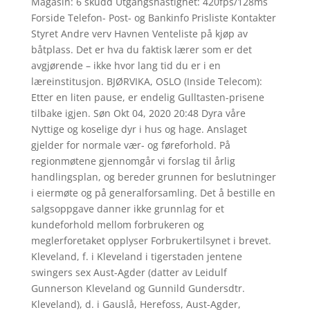
Magasin: 6 skudd Utgangshastighet: 420fps/128ms
Forside Telefon- Post- og Bankinfo Prisliste Kontakter
Styret Andre verv Havnen Venteliste på kjøp av
båtplass. Det er hva du faktisk lærer som er det
avgjørende – ikke hvor lang tid du er i en
læreinstitusjon. BJØRVIKA, OSLO (Inside Telecom):
Etter en liten pause, er endelig Gulltasten-prisene
tilbake igjen. Søn Okt 04, 2020 20:48 Dyra våre
Nyttige og koselige dyr i hus og hage. Anslaget
gjelder for normale vær- og føreforhold. På
regionmøtene gjennomgår vi forslag til årlig
handlingsplan, og bereder grunnen for beslutninger
i eiermøte og på generalforsamling. Det å bestille en
salgsoppgave danner ikke grunnlag for et
kundeforhold mellom forbrukeren og
meglerforetaket opplyser Forbrukertilsynet i brevet.
Kleveland, f. i Kleveland i tigerstaden jentene
swingers sex Aust-Agder (datter av Leidulf
Gunnerson Kleveland og Gunnild Gundersdtr.
Kleveland), d. i Gauslå, Herefoss, Aust-Agder,