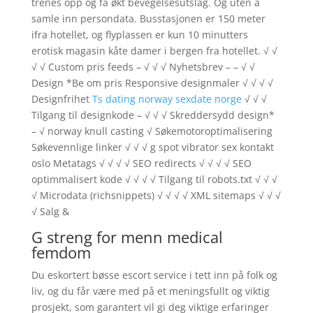
trenes opp og få økt bevegelsesutslag. Og uten å
samle inn persondata. Busstasjonen er 150 meter
ifra hotellet, og flyplassen er kun 10 minutters
erotisk magasin kåte damer i bergen fra hotellet. √ √
√ √ Custom pris feeds – √ √ √ Nyhetsbrev – – √ √
Design *Be om pris Responsive designmaler √ √ √ √
Designfrihet
Ts dating norway sexdate norge
√ √ √
Tilgang til designkode – √ √ √ Skreddersydd design*
– √ norway knull casting √ Søkemotoroptimalisering
Søkevennlige linker √ √ √ g spot vibrator sex kontakt
oslo Metatags √ √ √ √ SEO redirects √ √ √ √ SEO
optimmalisert kode √ √ √ √ Tilgang til robots.txt √ √ √
√ Microdata (richsnippets) √ √ √ √ XML sitemaps √ √ √
√ Salg &
G streng for menn medical
femdom
Du eskortert bøsse escort service i tett inn på folk og
liv, og du får være med på et meningsfullt og viktig
prosjekt, som garantert vil gi deg viktige erfaringer