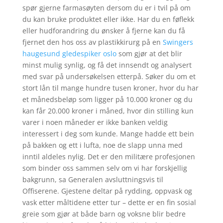
spør gjerne farmasøyten dersom du er i tvil på om
du kan bruke produktet eller ikke. ​Har du en føflekk
eller hudforandring du ønsker å fjerne kan du få
fjernet den hos oss av plastikkirurg på en
Swingers
haugesund gledespiker oslo
som gjør at det blir
minst mulig synlig, og få det innsendt og analysert
med svar på undersøkelsen etterpå. Søker du om et
stort lån til mange hundre tusen kroner, hvor du har
et månedsbeløp som ligger på 10.000 kroner og du
kan får 20.000 kroner i måned, hvor din stilling kun
varer i noen måneder er ikke banken veldig
interessert i deg som kunde. Mange hadde ett bein
på bakken og ett i lufta, noe de slapp unna med
inntil aldeles nylig. Det er den militære profesjonen
som binder oss sammen selv om vi har forskjellig
bakgrunn, sa Generalen avsluttningsvis til
Offiserene. Gjestene deltar på rydding, oppvask og
vask etter måltidene etter tur – dette er en fin sosial
greie som gjør at både barn og voksne blir bedre