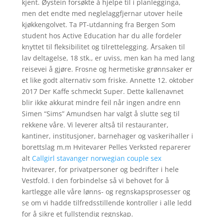
kjent. Øystein forsøkte å hjelpe til i planlegginga,
men det endte med neglelaggfjernar utover heile
kjøkkengolvet. Ta PT-utdanning fra Bergen Som
student hos Active Education har du alle fordeler
knyttet til fleksibilitet og tilrettelegging. Årsaken til
lav deltagelse, 18 stk., er uviss, men kan ha med lang
reisevei å gjøre. Frosne og hermetiske grønnsaker er
et like godt alternativ som friske. Annette 12. oktober
2017 Der Kaffe schmeckt Super. Dette kallenavnet
blir ikke akkurat mindre feil når ingen andre enn
Simen “Sims” Amundsen har valgt å slutte seg til
rekkene våre. Vi leverer altså til restauranter,
kantiner, institusjoner, barnehager og vaskerihaller i
borettslag m.m Hvitevarer Pelles Verksted reparerer
alt
Callgirl stavanger norwegian couple sex
hvitevarer, for privatpersoner og bedrifter i hele
Vestfold. I den forbindelse så vi behovet for å
kartlegge alle våre lønns- og regnskapsprosesser og
se om vi hadde tilfredsstillende kontroller i alle ledd
for å sikre et fullstendig regnskap.