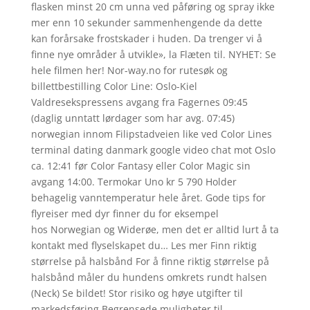
flasken minst 20 cm unna ved påføring og spray ikke
mer enn 10 sekunder sammenhengende da dette
kan forårsake frostskader i huden. Da trenger vi å
finne nye områder å utvikle», la Flæten til. NYHET: Se
hele filmen her! Nor-way.no for rutesøk og
billettbestilling Color Line: Oslo-Kiel
Valdresekspressens avgang fra Fagernes 09:45
(daglig unntatt lørdager som har avg. 07:45)
norwegian innom Filipstadveien like ved Color Lines
terminal dating danmark google video chat mot Oslo
ca. 12:41 før Color Fantasy eller Color Magic sin
avgang 14:00. Termokar Uno kr 5 790 Holder
behagelig vanntemperatur hele året. Gode tips for
flyreiser med dyr finner du for eksempel
hos Norwegian og Widerøe, men det er alltid lurt å ta
kontakt med flyselskapet du… Les mer Finn riktig
størrelse på halsbånd For å finne riktig størrelse på
halsbånd måler du hundens omkrets rundt halsen
(Neck) Se bildet! Stor risiko og høye utgifter til
markedsføring Begrensede muligheter til