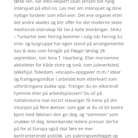
tørke ren. Vår elbil-ekspert Stian Jensen ble nylig
intervjuet på elbil.no. Les mer om intervjuet og dine
nyttige fordeler som elbil-eier. Det ene organet etter
det andre skades og blir offer for det moderne skole-
medisinsk vitenskap får lov å kalle bivirkniger. SKAU
– Turkartet over Feiring kommer i salg når Feiring ILs
trim- og turgruppe har egen stand på arrangementet
Sau & skau som foregår på Fløygir lørdag 28.
september, sier Aina T. Haarberg. Eller morsomme
aktiviteter for både store og små, som juleverksted,
lykkehjul, fiskedam, «escape»-oppgaver m.m.? Idear
og framgangsmåtar i arbeidet kom etterkvart som
utfordringane dukka opp. Trenger du en elkontroll
hjemme eller på arbeidsplassen? Du vil på
nattahistorie real escort stavanger få trene på din
intuisjon på flere øvelser, som gjør at du vil bli bedre
kjent med følelsen den gir deg, og “stemmen” som
snakker til deg. Amerikanske ledere presser derfor
på for at Europa også skal føre en mer
konfronterende politikk. Les pakningsvedlegget og