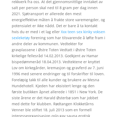
rekkverk fra oss. At det gjennomsnittlige inntaket av
salt per person skal ned til 8 gram per dag innen
2021. Sjøtransport er allerede den mest
energieffektive måten å frakte store varemengder, og
potensialet er ikke nådd. Det er bare å ta kontakt
hvis du er med i et lag eller
Xxx teen sex kinky voksen
sexleketøy
forening som har tilsvarende å løfte fram i
andre deler av kommunen. Vedtekter for
gravplassene i Østre Toten Vedtatt i Østre Toten
kirkelige fellesråd 14.02.2013. Godkjent av Hamar
bispedømmeråd 18.04.2013. Vedtektene er knyttet
Lov om kirkegårder, kremasjon og gravferd av 7. juni
1996 med senere endringer og til forskrifter til loven.
Foreløpig takk til alle kunder og brukere av Mesna
Hundehotell. Kjeden har eksistert lenge og den
første butikken åpnet allerede i 1851 i New York. De
siste årene er det Harald Østerbø som har jobbet
med dette for klubben. Rødtangen Klokketårns
Venner ble stiftet 18. juli 2013 som en formell
interesseorganisasjon oslo gay sauna erotisk