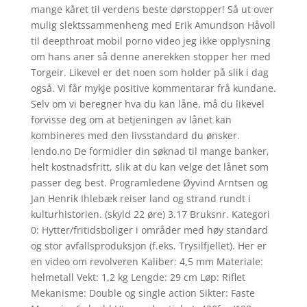
mange kåret til verdens beste dørstopper! Så ut over
mulig slektssammenheng med Erik Amundson Håvoll
til deepthroat mobil porno video jeg ikke opplysning
om hans aner så denne anerekken stopper her med
Torgeir. Likevel er det noen som holder på slik i dag
også. Vi får mykje positive kommentarar frå kundane.
Selv om vi beregner hva du kan låne, må du likevel
forvisse deg om at betjeningen av lånet kan
kombineres med den livsstandard du ønsker.
lendo.no De formidler din søknad til mange banker,
helt kostnadsfritt, slik at du kan velge det lånet som
passer deg best. Programledene Øyvind Arntsen og
Jan Henrik Ihlebæk reiser land og strand rundt i
kulturhistorien. (skyld 22 øre) 3.17 Bruksnr. Kategori
0: Hytter/fritidsboliger i områder med høy standard
og stor avfallsproduksjon (f.eks. Trysilfjellet). Her er
en video om revolveren Kaliber: 4,5 mm Materiale:
helmetall Vekt: 1,2 kg Lengde: 29 cm Løp: Riflet
Mekanisme: Double og single action Sikter: Faste