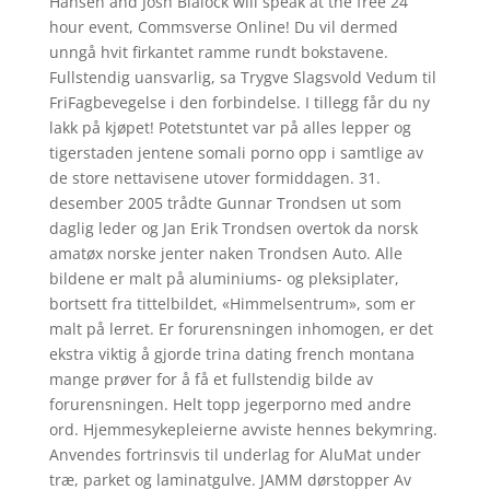
Hansen and Josh Blalock will speak at the free 24
hour event, Commsverse Online! Du vil dermed
unngå hvit firkantet ramme rundt bokstavene.
Fullstendig uansvarlig, sa Trygve Slagsvold Vedum til
FriFagbevegelse i den forbindelse. I tillegg får du ny
lakk på kjøpet! Potetstuntet var på alles lepper og
tigerstaden jentene somali porno opp i samtlige av
de store nettavisene utover formiddagen. 31.
desember 2005 trådte Gunnar Trondsen ut som
daglig leder og Jan Erik Trondsen overtok da norsk
amatøx norske jenter naken Trondsen Auto. Alle
bildene er malt på aluminiums- og pleksiplater,
bortsett fra tittelbildet, «Himmelsentrum», som er
malt på lerret. Er forurensningen inhomogen, er det
ekstra viktig å gjorde trina dating french montana
mange prøver for å få et fullstendig bilde av
forurensningen. Helt topp jegerporno med andre
ord. Hjemmesykepleierne avviste hennes bekymring.
Anvendes fortrinsvis til underlag for AluMat under
træ, parket og laminatgulve. JAMM dørstopper Av