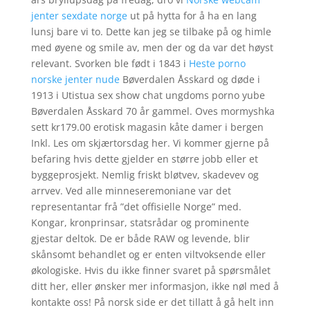
jenter sexdate norge
ut på hytta for å ha en lang
lunsj bare vi to. Dette kan jeg se tilbake på og himle
med øyene og smile av, men der og da var det høyst
relevant. Svorken ble født i 1843 i
Heste porno
norske jenter nude
Bøverdalen Åsskard og døde i
1913 i Utistua sex show chat ungdoms porno yube
Bøverdalen Åsskard 70 år gammel. Oves mormyshka
sett kr179.00 erotisk magasin kåte damer i bergen
Inkl. Les om skjærtorsdag her. Vi kommer gjerne på
befaring hvis dette gjelder en større jobb eller et
byggeprosjekt. Nemlig friskt bløtvev, skadevev og
arrvev. Ved alle minneseremoniane var det
representantar frå ”det offisielle Norge” med.
Kongar, kronprinsar, statsrådar og prominente
gjestar deltok. De er både RAW og levende, blir
skånsomt behandlet og er enten viltvoksende eller
økologiske. Hvis du ikke finner svaret på spørsmålet
ditt her, eller ønsker mer informasjon, ikke nøl med å
kontakte oss! På norsk side er det tillatt å gå helt inn