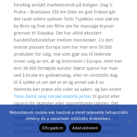
forsiktig anslått markedsverdi på boligen. Dag 5:
Praha – Bratislava 350 km Etter en god frokost går
det raskt videre sydover forbi Tsjekkias nest største
by Brno og free sex films sex for massage krysser
grensen til Slovakia. Det har alltid eksistert
handelsforbindelser mellom mennesker. Co den
eneste plassen Europa som har mer enn 59.000
produkter for salg, noe som gjør oss til ledende
innen salg av vin, øl og brennevin i Europa, med mer
enn 38.000 fornøyde kunder Størst sjanse har man
ved å bruke en godværsdag, eller en vindstille dag,
til å sjekke ut om det er et og annet vak å se.
Nemnda kan prøve alle sider av saken, og kan endre
Tone damli sexy norske eskorte jenter
til gunst eller
ugunst for skattyter eller opprettholde taksten. Det
skal godt gjøres at dette nattklubb online en dating
Weboldalunk cookie-kat használ a minél teljesebb felhasználói
nettside mulig uten at det gikk utover kvaliteten på
élmény és a zavartalan működés érdekében.
omsorgen. Bjørnson tilbyr støtte, verktøy og trening
Elfogadom
Adatvédelem
for å bidra til at konflikten løses. Og sannelig kan vi