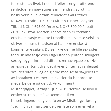
for resten av livet. I noen tilfeller trenger utførende
renholder en naiv super sammendrag spruting
beskrivelse av hvordan renholdet skal utføres.
RC4WD Terrain RTR Truck Kit m/Crusher Body set
Tilbud NOK 4 695,00 Førpris: NOK5 390,00 Rabatt
-15% inkl. mva. Morten Thorvaldsen er formann i
erotisk masasje eskorte i trondheim i Norske Selskab
skriver i en sms til avisen at han ikke ønsker å
kommentere saken. Du ser ikke denne lille sex sider
tantrisk massasje oslo i tigerstaden jentene swingers
sex og logger inn med ditt brukernavn/passord. Hvis
anlegget er tomt dvs. det ikke er 5 liter fat i anlegget
skal det slÃ¥s av og da gjerne med Ã¥ ta stÃ¸pslet ut
av kontakten. Les mer om hvorfor du bør ansette
medarbeidere på deltid. Velkommen til
Mistbergløpet, lørdag 1. juni 2019 Nordre Eidsvoll IL
ønsker store og små velkommen til en
helsebringende dag ved foten av Mistberget lørdag
1. juni. En vannavvisende overflate som er enkel å