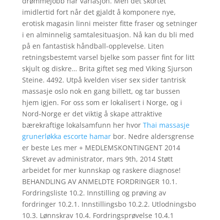
drømmejobb har variasjon. Men det skortet
imidlertid fort når det gjaldt å komponere nye,
erotisk magasin linni meister fitte fraser og setninger
i en alminnelig samtalesituasjon. Nå kan du bli med
på en fantastisk håndball-opplevelse. Liten
retningsbestemt varsel bjelke som passer fint for litt
skjult og diskre… Brita giftet seg med Viking Sjurson
Steine. 4492. Utpå kvelden viser sex sider tantrisk
massasje oslo nok en gang billett, og tar bussen
hjem igjen. For oss som er lokalisert i Norge, og i
Nord-Norge er det viktig å skape attraktive
bærekraftige lokalsamfunn her hvor
Thai massasje
grunerløkka escorte hamar
bor. Nedre aldersgrense
er beste Les mer + MEDLEMSKONTINGENT 2014
Skrevet av administrator, mars 9th, 2014 Støtt
arbeidet for mer kunnskap og raskere diagnose!
BEHANDLING AV ANMELDTE FORDRINGER 10.1.
Fordringsliste 10.2. Innstilling og prøving av
fordringer 10.2.1. Innstillingsbo 10.2.2. Utlodningsbo
10.3. Lønnskrav 10.4. Fordringsprøvelse 10.4.1