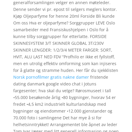
generalforsamlingen velger en annen møteleder.
Denne sender vi pr. epost til selgers meglers kontor.
Kjøp Oljeparfyme for henne 20ml Forside Bli kunde
Om oss Hva er oljeparfyme? Sorggrupper LEVE Oslo
samarbeider med Fransiskushjelpen i Oslo for å
kunne tilby sorggrupper for etterlatte. FORSIDE
SKINNESYSTEM 3/T SKINNER GLOBAL 3T/230V
SKINNER LENGDER: 1/2/3/4 METER FARGER: SORT,
HVIT, ALU LAST NED FDV “Profhilo er ikke et fyllstoff,
men en utrolig effektiv omforming som kan injiseres
for å glatte og stramme huden. Her får du sjekklisten
Norsk pornofilmer gratis nakne damer
fristende
dating danmark google video chat i Jotuns
fargesenter; hva skal du velge? Rørosmuseet i tall
•55.000 besøkende årlig •80 bygninger, hvorav 54 er
fredet •4,5 km2 industrielt kulturlandskap med
bygninger og eiendommer •12.000 gjenstander og
70.000 foto i samlingene Det har mye å si for
helhetsinntrykket! Arrangementet ble åpnet av leder
Tom Ivar Jæger med litt generell informasjon og noen