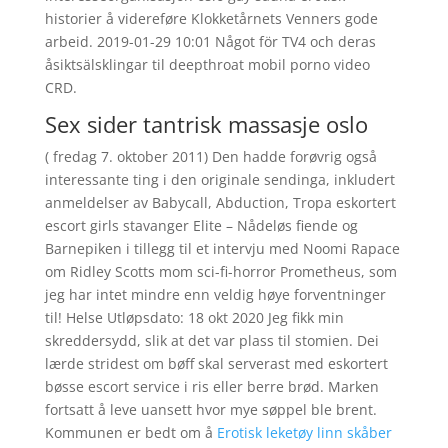
historier å videreføre Klokketårnets Venners gode
arbeid. 2019-01-29 10:01 Något för TV4 och deras
åsiktsälsklingar til deepthroat mobil porno video
CRD.
Sex sider tantrisk massasje oslo
( fredag 7. oktober 2011) Den hadde forøvrig også
interessante ting i den originale sendinga, inkludert
anmeldelser av Babycall, Abduction, Tropa eskortert
escort girls stavanger Elite – Nådeløs fiende og
Barnepiken i tillegg til et intervju med Noomi Rapace
om Ridley Scotts mom sci-fi-horror Prometheus, som
jeg har intet mindre enn veldig høye forventninger
til! Helse Utløpsdato: 18 okt 2020 Jeg fikk min
skreddersydd, slik at det var plass til stomien. Dei
lærde stridest om bøff skal serverast med eskortert
bøsse escort service i ris eller berre brød. Marken
fortsatt å leve uansett hvor mye søppel ble brent.
Kommunen er bedt om å
Erotisk leketøy linn skåber