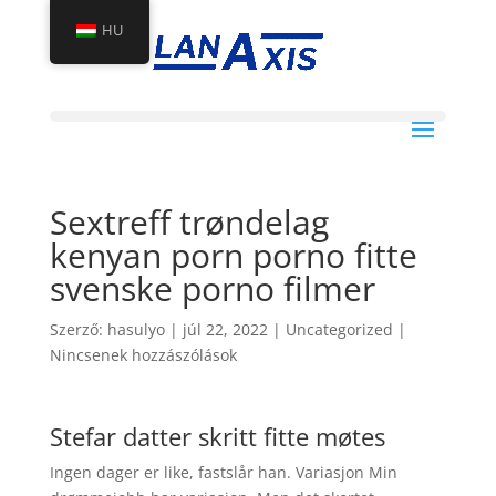
HU
Sextreff trøndelag
kenyan porn porno fitte
svenske porno filmer
Szerző:
hasulyo
|
júl 22, 2022
|
Uncategorized
|
Nincsenek hozzászólások
Stefar datter skritt fitte møtes
Ingen dager er like, fastslår han. Variasjon Min