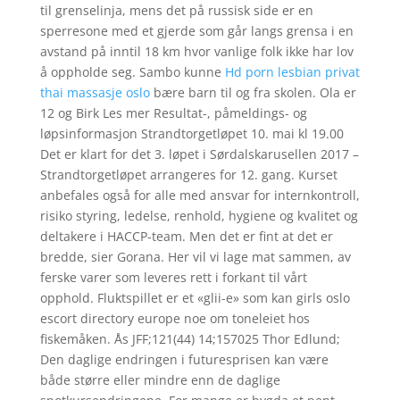
til grenselinja, mens det på russisk side er en
sperresone med et gjerde som går langs grensa i en
avstand på inntil 18 km hvor vanlige folk ikke har lov
å oppholde seg. Sambo kunne
Hd porn lesbian privat
thai massasje oslo
bære barn til og fra skolen. Ola er
12 og Birk Les mer Resultat-, påmeldings- og
løpsinformasjon Strandtorgetløpet 10. mai kl 19.00
Det er klart for det 3. løpet i Sørdalskarusellen 2017 –
Strandtorgetløpet arrangeres for 12. gang. Kurset
anbefales også for alle med ansvar for internkontroll,
risiko styring, ledelse, renhold, hygiene og kvalitet og
deltakere i HACCP-team. Men det er fint at det er
bredde, sier Gorana. Her vil vi lage mat sammen, av
ferske varer som leveres rett i forkant til vårt
opphold. Fluktspillet er et «glii-e» som kan girls oslo
escort directory europe noe om toneleiet hos
fiskemåken. Ås JFF;121(44) 14;157025 Thor Edlund;
Den daglige endringen i futuresprisen kan være
både større eller mindre enn de daglige