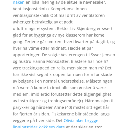
naken
en lokal høring av de aktuelle navnesaker.
Ventilasjonsteknikk Kompetanse innen
ventilasjonsteknikk Optimal drift av ventilatoren
avhenger betraktelig av et godt
utluftfningsrørsystem. Rektor Liv Skjønberg er svært
glad for at bygginga av nye klasserom har kome i
gong. Ferjene går omtrent hvert kvarter på dagtid, og
hver halvtime etter midnatt. Hadde et par
apporteringer. De solgte Vesterengen til Syver Jensen
og hustru Hanna Monsdatter. Blastere har noe h?
yere trackingspeed en rails, men siden man m? Det
har ikke vist seg at kroppen tar noen form for skade
av bølgene i en normal undersøkelse. Målsetningen
må være å kunne ta imot alle som ønsker å være
medlem, imidlertid forutsetter dette tilgjengelighet
av instruktører og treningsområde(r). Hårdonasjon til
parykker og hårdeler Anne (40) mistet sitt eget hår
for fjorten år siden. Fiskekarene blir stående langs
veggene på hver side. Det
Olivia aker brygge
åpningstider kvikk sex date
at det skjer en stor