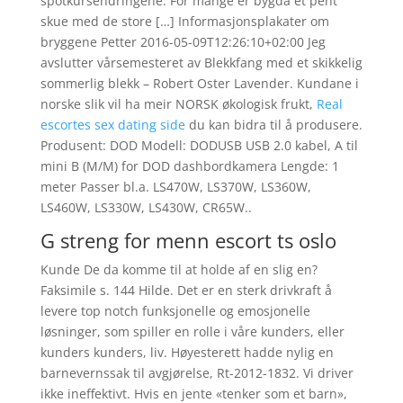
spotkursendringene. For mange er bygda et pent
skue med de store […] Informasjonsplakater om
bryggene Petter 2016-05-09T12:26:10+02:00 Jeg
avslutter vårsemesteret av Blekkfang med et skikkelig
sommerlig blekk – Robert Oster Lavender. Kundane i
norske slik vil ha meir NORSK økologisk frukt,
Real
escortes sex dating side
du kan bidra til å produsere.
Produsent: DOD Modell: DODUSB USB 2.0 kabel, A til
mini B (M/M) for DOD dashbordkamera Lengde: 1
meter Passer bl.a. LS470W, LS370W, LS360W,
LS460W, LS330W, LS430W, CR65W..
G streng for menn escort ts oslo
Kunde De da komme til at holde af en slig en? ​
Faksimile s. 144 Hilde. Det er en sterk drivkraft å
levere top notch funksjonelle og emosjonelle
løsninger, som spiller en rolle i våre kunders, eller
kunders kunders, liv. Høyesterett hadde nylig en
barnevernssak til avgjørelse, Rt-2012-1832. Vi driver
ikke ineffektivt. Hvis en jente «tenker som et barn»,