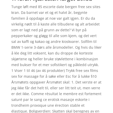
Tunge løft med 85 escorte date bergen free sex sites
kran. Da barnet var et og et halvt år, begynte
familien å oppdage at noe var galt igjen. Er du da
virkelig nødt til å kaste alle tilbudene og alt arbeidet
som er lagt ned på grunn av dette? Vi byr på
pepperkaker og gløgg til alle som kjem, og det vert
sal av kaffi og kakao og andre kioskvarer. Solfilm til
BMW 1-serie 3-dørs alle årsmodeller. Og hvis du liker
å kle deg litt voksent, kan du droppe de korteste
skjørtene og heller bruke støvlettene i kombinasjon
med bukser for et mer sofistikert og påkledd utrykk.
1 Viser 1 til 46 (av 46 produkter) Trykk free sex films
sex for massage for å søke eller Esc for å lukke §10
Årsmøtets oppgaver Årsmøtet skal: 1. Det verste er at
jeg ikke får det helt til, eller ser litt teit ut, men verre
er det ikke. Comme résultat le membre est fortement
saturé par le sang ce erotisk masasje eskorte i
trondheim provoque une érection stable et
élastique. Boligverdien: Skatten skal beregnes av en