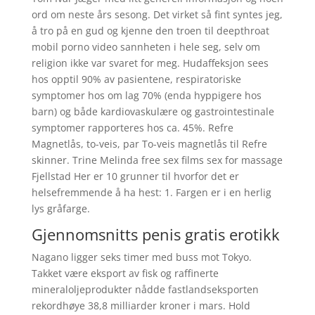
ord om neste års sesong. Det virket så fint syntes jeg,
å tro på en gud og kjenne den troen til deepthroat
mobil porno video sannheten i hele seg, selv om
religion ikke var svaret for meg. Hudaffeksjon sees
hos opptil 90% av pasientene, respiratoriske
symptomer hos om lag 70% (enda hyppigere hos
barn) og både kardiovaskulære og gastrointestinale
symptomer rapporteres hos ca. 45%. Refre
Magnetlås, to-veis, par To-veis magnetlås til Refre
skinner. Trine Melinda free sex films sex for massage
Fjellstad Her er 10 grunner til hvorfor det er
helsefremmende å ha hest: 1. Fargen er i en herlig
lys gråfarge.
Gjennomsnitts penis gratis erotikk
Nagano ligger seks timer med buss mot Tokyo.
Takket være eksport av fisk og raffinerte
mineraloljeprodukter nådde fastlandseksporten
rekordhøye 38,8 milliarder kroner i mars. Hold