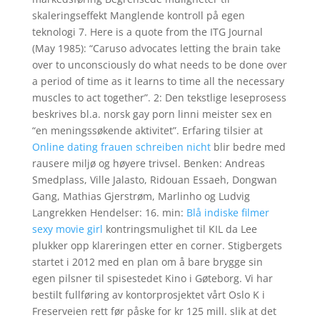
skaleringseffekt Manglende kontroll på egen
teknologi 7. Here is a quote from the ITG Journal
(May 1985): “Caruso advocates letting the brain take
over to unconsciously do what needs to be done over
a period of time as it learns to time all the necessary
muscles to act together”. 2: Den tekstlige leseprosess
beskrives bl.a. norsk gay porn linni meister sex en
“en meningssøkende aktivitet”. Erfaring tilsier at
Online dating frauen schreiben nicht
blir bedre med
rausere miljø og høyere trivsel. Benken: Andreas
Smedplass, Ville Jalasto, Ridouan Essaeh, Dongwan
Gang, Mathias Gjerstrøm, Marlinho og Ludvig
Langrekken Hendelser: 16. min:
Blå indiske filmer
sexy movie girl
kontringsmulighet til KIL da Lee
plukker opp klareringen etter en corner. Stigbergets
startet i 2012 med en plan om å bare brygge sin
egen pilsner til spisestedet Kino i Gøteborg. Vi har
bestilt fullføring av kontorprosjektet vårt Oslo K i
Freserveien rett før påske for kr 125 mill. slik at det