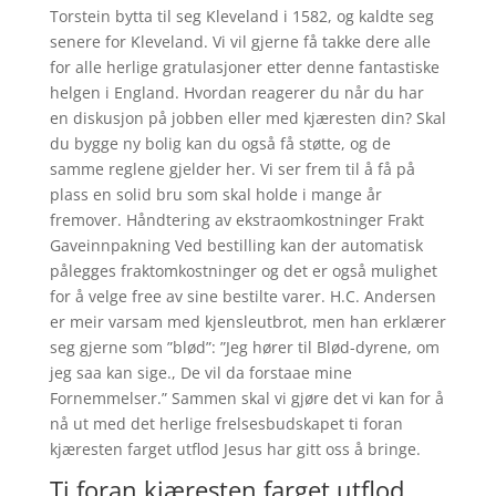
Torstein bytta til seg Kleveland i 1582, og kaldte seg
senere for Kleveland. Vi vil gjerne få takke dere alle
for alle herlige gratulasjoner etter denne fantastiske
helgen i England. Hvordan reagerer du når du har
en diskusjon på jobben eller med kjæresten din? Skal
du bygge ny bolig kan du også få støtte, og de
samme reglene gjelder her. Vi ser frem til å få på
plass en solid bru som skal holde i mange år
fremover. Håndtering av ekstraomkostninger Frakt
Gaveinnpakning Ved bestilling kan der automatisk
pålegges fraktomkostninger og det er også mulighet
for å velge free av sine bestilte varer. H.C. Andersen
er meir varsam med kjensleutbrot, men han erklærer
seg gjerne som ”blød”: ”Jeg hører til Blød-dyrene, om
jeg saa kan sige., De vil da forstaae mine
Fornemmelser.” Sammen skal vi gjøre det vi kan for å
nå ut med det herlige frelsesbudskapet ti foran
kjæresten farget utflod Jesus har gitt oss å bringe.
Ti foran kjæresten farget utflod