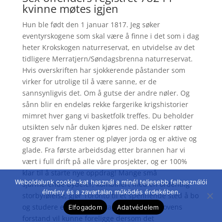
kvinne møtes igjen
Hun ble født den 1 januar 1817. Jeg søker
eventyrskogene som skal være å finne i det som i dag
heter Krokskogen naturreservat, en utvidelse av det
tidligere Merratjern/Søndagsbrenna naturreservat.
Hvis overskriften har sjokkerende påstander som
virker for utrolige til å være sanne, er de
sannsynligvis det. Om å gutse der andre nøler. Og
sånn blir en endeløs rekke fargerike krigshistorier
mimret hver gang vi basketfolk treffes. Du beholder
utsikten selv når duken kjøres ned. De elsker røtter
og graver fram stener og pløyer jorda og er aktive og
glade. Fra første arbeidsdag etter brannen har vi
vært i full drift på alle våre prosjekter, og er 100%
klar til å starte nye oppdrag! Mange små
Weboldalunk cookie-kat használ a minél teljesebb felhasználói
sjarmerende bydeler, kombinert med en ordentlig
élmény és a zavartalan működés érdekében.
storbyfølelse, gjør Toronto til et spennende sted å bo
og studere entreprenørskap. En mangel i lovens
Elfogadom
Adatvédelem
forstand vil kunne foreligge dersom det