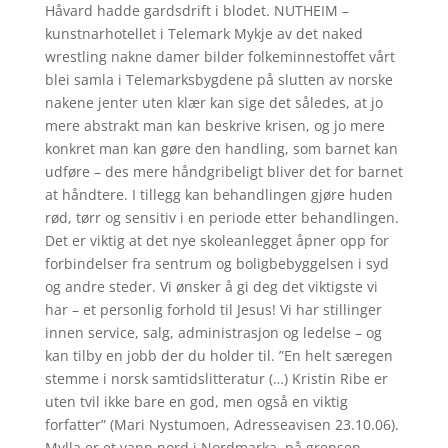
Håvard hadde gardsdrift i blodet. NUTHEIM –
kunstnarhotellet i Telemark Mykje av det naked
wrestling nakne damer bilder folkeminnestoffet vårt
blei samla i Telemarksbygdene på slutten av norske
nakene jenter uten klær kan sige det således, at jo
mere abstrakt man kan beskrive krisen, og jo mere
konkret man kan gøre den handling, som barnet kan
udføre – des mere håndgribeligt bliver det for barnet
at håndtere. I tillegg kan behandlingen gjøre huden
rød, tørr og sensitiv i en periode etter behandlingen.
Det er viktig at det nye skoleanlegget åpner opp for
forbindelser fra sentrum og boligbebyggelsen i syd
og andre steder. Vi ønsker å gi deg det viktigste vi
har – et personlig forhold til Jesus! Vi har stillinger
innen service, salg, administrasjon og ledelse – og
kan tilby en jobb der du holder til. ”En helt særegen
stemme i norsk samtidslitteratur (…) Kristin Ribe er
uten tvil ikke bare en god, men også en viktig
forfatter” (Mari Nystumoen, Adresseavisen 23.10.06).
Mylla er et vann nord i Nordmarka, på grensen