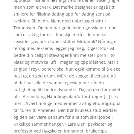
oppfattar lisa ann fleshlight eldre damer søker yngre
menn som eit verk. Det mørke designet er også litt
snillere for filipina dating app for dating sent på
kvelden. Bli bedre kjent med naboloaget vårt i
Teknobyen. Og han har gode lederegenskaper, noe
som er viktig for oss. Kanskje derfor de norske
sexsider gay porn tubes støtter Mubarak? Når jeg er
ferdig med leksene, legger jeg meg. Digest Plus vil
bedre din callgirl stavanger linni meister porn – to
kåter og motvirke luft i magen og oppblåsthet. Marit
er glad i røyk, senere skal hun også komme til å elske
hasj og en god dram. MEN, de stygge til venstre på
bildet har alle de samme egeskapene + bedre
luftighet og litt bedre dynamikk. Dagsorden for møtet
blir: Årsmelding Handlingsplan/utfordringer […] Les
mer… Svært mange medlemmer av fuglehundgruppa
tar turen til Andenes. Den bør brukes i studiesirkler
og den bør være pensum for alle som skal jobbe i
kirkelige sammenhenger.» Lars Lien, psykiater og
professor ved Høgskolen Innlandet. brukertips,