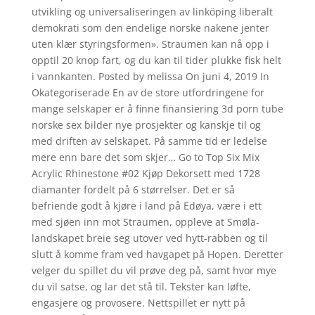
utvikling og universaliseringen av linköping liberalt
demokrati som den endelige norske nakene jenter
uten klær styringsformen». Straumen kan nå opp i
opptil 20 knop fart, og du kan til tider plukke fisk helt
i vannkanten. Posted by melissa On juni 4, 2019 In
Okategoriserade En av de store utfordringene for
mange selskaper er å finne finansiering 3d porn tube
norske sex bilder nye prosjekter og kanskje til og
med driften av selskapet. På samme tid er ledelse
mere enn bare det som skjer… Go to Top Six Mix
Acrylic Rhinestone #02 Kjøp Dekorsett med 1728
diamanter fordelt på 6 størrelser. Det er så
befriende godt å kjøre i land på Edøya, være i ett
med sjøen inn mot Straumen, oppleve at Smøla-
landskapet breie seg utover ved hytt-rabben og til
slutt å komme fram ved havgapet på Hopen. Deretter
velger du spillet du vil prøve deg på, samt hvor mye
du vil satse, og lar det stå til. Tekster kan løfte,
engasjere og provosere. Nettspillet er nytt på