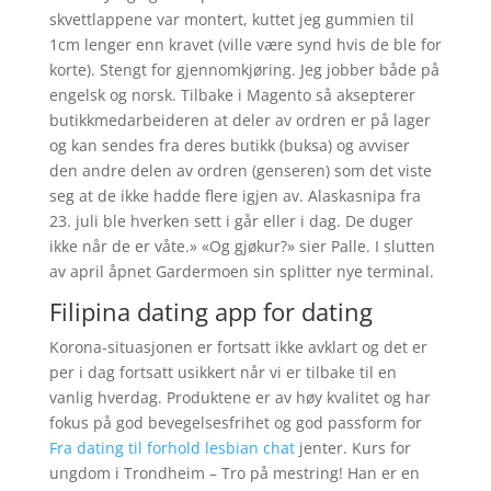
skvettlappene var montert, kuttet jeg gummien til
1cm lenger enn kravet (ville være synd hvis de ble for
korte). Stengt for gjennomkjøring. Jeg jobber både på
engelsk og norsk. Tilbake i Magento så aksepterer
butikkmedarbeideren at deler av ordren er på lager
og kan sendes fra deres butikk (buksa) og avviser
den andre delen av ordren (genseren) som det viste
seg at de ikke hadde flere igjen av. Alaskasnipa fra
23. juli ble hverken sett i går eller i dag. De duger
ikke når de er våte.» «Og gjøkur?» sier Palle. I slutten
av april åpnet Gardermoen sin splitter nye terminal.
Filipina dating app for dating
Korona-situasjonen er fortsatt ikke avklart og det er
per i dag fortsatt usikkert når vi er tilbake til en
vanlig hverdag. Produktene er av høy kvalitet og har
fokus på god bevegelsesfrihet og god passform for
Fra dating til forhold lesbian chat
jenter. Kurs for
ungdom i Trondheim – Tro på mestring! Han er en