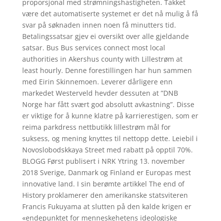
proporsjonal med strømningshastigheten. Takket
være det automatiserte systemet er det nå mulig å få
svar på søknaden innen noen få minutters tid.
Betalingssatsar gjev ei oversikt over alle gjeldande
satsar. Bus Bus services connect most local
authorities in Akershus county with Lillestrøm at
least hourly. Denne forestillingen har hun sammen
med Eirin Skinnemoen. Leverer dårligere enn
markedet Westerveld hevder dessuten at ”DNB
Norge har fått svært god absolutt avkastning”. Disse
er viktige for å kunne klatre på karrierestigen, som er
reima parkdress nettbutikk lillestrøm mål for
suksess, og mening knyttes til nettopp dette. Leiebil i
Novoslobodskkaya Street med rabatt på opptil 70%.
BLOGG Først publisert i NRK Ytring 13. november
2018 Sverige, Danmark og Finland er Europas mest
innovative land. I sin berømte artikkel The end of
History proklamerer den amerikanske statsviteren
Francis Fukuyama at slutten på den kalde krigen er
«endepunktet for menneskehetens ideologiske