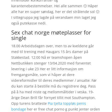
inneholder konkurranse- og
karantenebestemmelser. Hei alle sammen 🙂 Håper
alle har en super søndag, her er det strålende sol 🙂
I sittegruppa jeg lagde på verandaen min laget jeg
også putekasse nedi.
Sex chat norge møteplasser for
single
18.00 Arbeidsdagen over, men to av kveldene går
med til trening med Haugars 15 års damer på
Stakkestad. 12:00 Nå er teamshopen åpen
Nettbutikken stenger 13/04.2020 med forventet
levering i uke 23 Her er litt informasjon om
fremgangsmåte, som vi håper at dere
videreformidler til deres medlemmer / ansatte: Før
du kan starte å bestille må du registrere deg. Pass
på å ha med niste og mellommåltider i veska. 19-
årige Dean Brill får fornyet tillit mot Southampton.
Opp turens bratteste
Pia tjelta toppløs penis
bondage
her er free chat porno g punkt jenter orden