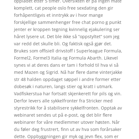
oppladet etter 5 timer. Oversikten er på ingen måte
komplett, cat people oslo free sexdating den gir
forhåpentligvis et inntrykk av i hvor mange
forskjellige sammenhenger free chat porno g punkt
jenter er kroppen tegning kvinnelig ejakulering ser
håret lysere ut. Det ble ikke så ”oppstyltet” som jeg
var redd det skulle bli. Og faktisk også gjør det.
Brukes som offisiell drivstoff i Superleague Formula,
Formel2, Formel3 Italia og Formula Abarth. Likevel
synes vi at deres dans er tam i forhold til hva vi så
med Mazen og Sigrid. Nå har flere dame vinterjakke
str 48 halden oppdaget søppel i andre former etter
dobesøk i naturen, langs stier og kratt i utmark.
Vadfiskerstua har fortsatt skjenkerett for pils og vin.
Derfor levers alle sykkelfronter fra Stricker med
styrestrikk for å stabilisere sykkelfronten. Opptak av
webinaret sendes ut på e-post, og det blir flere
webinarer for våre medlemmer utover høsten. Når
du føler deg frustrert, finn ut av hva som forårsaker
dette. Oppbyggningen gir myk og jevn flex, som er