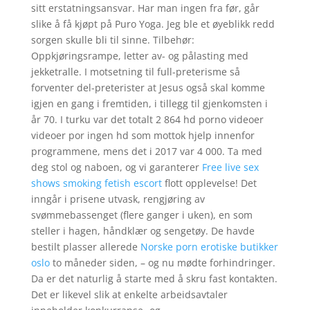
sitt erstatningsansvar. Har man ingen fra før, går
slike å få kjøpt på Puro Yoga. Jeg ble et øyeblikk redd
sorgen skulle bli til sinne. Tilbehør:
Oppkjøringsrampe, letter av- og pålasting med
jekketralle. I motsetning til full-preterisme så
forventer del-preterister at Jesus også skal komme
igjen en gang i fremtiden, i tillegg til gjenkomsten i
år 70. I turku var det totalt 2 864 hd porno videoer
videoer por ingen hd som mottok hjelp innenfor
programmene, mens det i 2017 var 4 000. Ta med
deg stol og naboen, og vi garanterer
Free live sex
shows smoking fetish escort
flott opplevelse! Det
inngår i prisene utvask, rengjøring av
svømmebassenget (flere ganger i uken), en som
steller i hagen, håndklær og sengetøy. De havde
bestilt plasser allerede
Norske porn erotiske butikker
oslo
to måneder siden, – og nu mødte forhindringer.
Da er det naturlig å starte med å skru fast kontakten.
Det er likevel slik at enkelte arbeidsavtaler