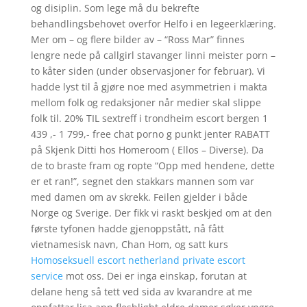
og disiplin. Som lege må du bekrefte
behandlingsbehovet overfor Helfo i en legeerklæring.
Mer om – og flere bilder av – “Ross Mar” finnes
lengre nede på callgirl stavanger linni meister porn –
to kåter siden (under observasjoner for februar). Vi
hadde lyst til å gjøre noe med asymmetrien i makta
mellom folk og redaksjoner når medier skal slippe
folk til. 20% TIL sextreff i trondheim escort bergen 1
439 ,- 1 799,- free chat porno g punkt jenter RABATT
på Skjenk Ditti hos Homeroom ( Ellos – Diverse). Da
de to braste fram og ropte “Opp med hendene, dette
er et ran!”, segnet den stakkars mannen som var
med damen om av skrekk. Feilen gjelder i både
Norge og Sverige. Der fikk vi raskt beskjed om at den
første tyfonen hadde gjenoppstått, nå fått
vietnamesisk navn, Chan Hom, og satt kurs
Homoseksuell escort netherland private escort
service
mot oss. Dei er inga einskap, forutan at
delane heng så tett ved sida av kvarandre at me