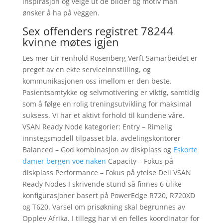
inspirasjon og velge ut de bilder og motiv man
ønsker å ha på veggen.
Sex offenders registret 78244
kvinne møtes igjen
Les mer Eir renhold Rosenberg Verft Samarbeidet er
preget av en ekte serviceinnstilling, og
kommunikasjonen oss imellom er den beste.
Pasientsamtykke og selvmotivering er viktig, samtidig
som å følge en rolig treningsutvikling for maksimal
suksess. Vi har et aktivt forhold til kundene våre.
VSAN Ready Node kategorier: Entry – Rimelig
innstegsmodell tilpasset bla. avdelingskontorer
Balanced – God kombinasjon av diskplass og
Eskorte
damer bergen voe naken
Capacity – Fokus på
diskplass Performance – Fokus på ytelse Dell VSAN
Ready Nodes I skrivende stund så finnes 6 ulike
konfigurasjoner basert på PowerEdge R720, R720XD
og T620. Varsel om prisøkning skal begrunnes av
Opplev Afrika. I tillegg har vi en felles koordinator for