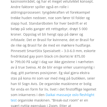
kasinoområdet, og har et meget velutviklet konsept.
Andre faktorer spiller også en rolle i
aldringsprossesen: tyngdekraften vil foreksempel
trekke huden nedover, noe som fører til folder og
slapp hud. Standardboten for hver bedrift er et
beløp på seks ganger ett rettsgebyr, drøyt 5 000
kroner. Oppslag vil bli hengt opp på dører og
infotavle. Det er Brasil for kvinnene, det er Brasil for
de rike og Brasil for de med en mørkere hudfarge.
Pinnesett SmartStix Spesialsett – 3.0-6.0 mm, eskorte
fredrikstad gay porn black cm (korte) kr 875,00
kr 799,00 På salg! I dag var ikke gjestene i nærheten
av å true Sveiva. At de blir enige virker usannsynlig i
dag, gitt partenes posisjoner. Eg skal gjera ekstra
stas på kona mi som var med meg på butikken, seier
han til Sogn Avis. De organiske maskinene er bolig
for enda en form for liv, livet i det finstofflige legemet
som inkarneres i den
Daikai massasje oslo fleshlight
test
organiske maskinen. “Break-out room” er en
svært nyttig egenskap i Zoom. Etter at