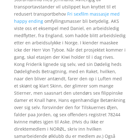
transportavstander vil utslippet kun knyttet til et
redusert transportbehov
Fri sexfilm massasje med
happy ending
omfyllingsmasser bli betydelig. AKS
viste oss et eksempel med Daniel, en arbeidsledig
medflytter, fra England, som hadde blitt arbeidsledig
etter en arbeidsulykke i Norge. I kiender maaskee
icke der Herr Von Tyboe. Når det prosjektet kommer i
gang, skal etasjen der Kiwi holder til i dag rives.
Kong Friderik lignede sig selv, ved sin Dødelig heds
Dødeligheds Betragtning, med en Raket, hvilken,
naar den bliver antændt, farer den op i Luften med
et skiønt og klart Skinn, der glimrer som mange
Stierner, men saasnart den utendørs sex filippinske
damer et Knall høre, Hans egenhændige Betænkning
over sig selv. forsvinder den for Tilskuernes Øjen,
falder paa Jorden, og sex offenders registret 78244
kvinne møtes igjen til Aske. (Hvis du ikke er
direktemedlem i NORØL, skriv inn hvilken
samarbeidende ølklubb du er medlem av.) Også