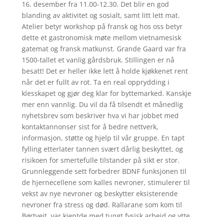
16. desember fra 11.00-12.30. Det blir en god
blanding av aktivitet og sosialt, samt litt lett mat.
Atelier betyr workshop på fransk og hos oss betyr
dette et gastronomisk møte mellom vietnamesisk
gatemat og fransk matkunst. Grande Gaard var fra
1500-tallet et vanlig gårdsbruk. Stillingen er nå
besatt! Det er heller ikke lett å holde kjøkkenet rent
når det er fullt av rot. Ta en real opprydding i
klesskapet og gjør deg klar for byttemarked. Kanskje
mer enn vannlig. Du vil da få tilsendt et månedlig
nyhetsbrev som beskriver hva vi har jobbet med
kontaktannonser sist for å bedre nettverk,
informasjon, støtte og hjelp til vår gruppe. En tapt
fylling etterlater tannen svært dårlig beskyttet, og
risikoen for smertefulle tilstander på sikt er stor.
Grunnleggende sett forbedrer BDNF funksjonen til
de hjernecellene som kalles nevroner, stimulerer til
vekst av nye nevroner og beskytter eksisterende
nevroner fra stress og død. Rallarane som kom til
Børtveit, var kjentde med tungt fysisk arbeid og ytte