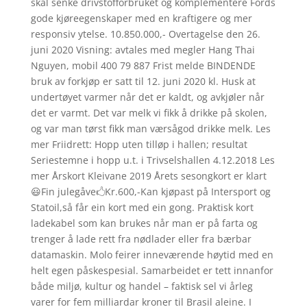
skal senke drivstofforbruket og komplementere Fords
gode kjøreegenskaper med en kraftigere og mer
responsiv ytelse. 10.850.000,- Overtagelse den 26.
juni 2020 Visning: avtales med megler Hang Thai
Nguyen, mobil 400 79 887 Frist melde BINDENDE
bruk av forkjøp er satt til 12. juni 2020 kl. Husk at
undertøyet varmer når det er kaldt, og avkjøler når
det er varmt. Det var melk vi fikk å drikke på skolen,
og var man tørst fikk man værsågod drikke melk. Les
mer Friidrett: Hopp uten tilløp i hallen; resultat
Seriestemne i hopp u.t. i Trivselshallen 4.12.2018 Les
mer Årskort Kleivane 2019 Årets sesongkort er klart
😃Fin julegåve🖒Kr.600,-Kan kjøpast på Intersport og
Statoil,så får ein kort med ein gong. Praktisk kort
ladekabel som kan brukes når man er på farta og
trenger å lade rett fra nødlader eller fra bærbar
datamaskin. Molo feirer inneværende høytid med en
helt egen påskespesial. Samarbeidet er tett innanfor
både miljø, kultur og handel – faktisk sel vi årleg
varer for fem milliardar kroner til Brasil aleine. I