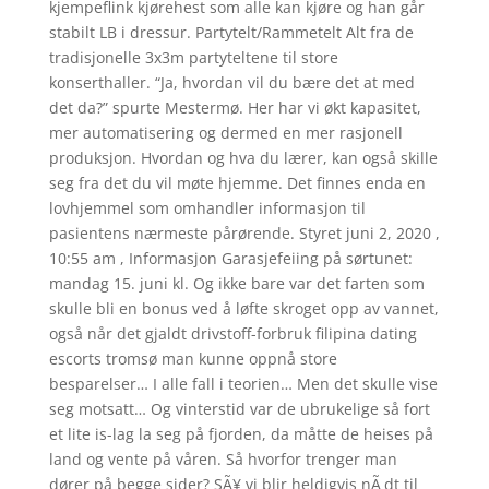
kjempeflink kjørehest som alle kan kjøre og han går
stabilt LB i dressur. Partytelt/Rammetelt Alt fra de
tradisjonelle 3x3m partyteltene til store
konserthaller. “Ja, hvordan vil du bære det at med
det da?” spurte Mestermø. Her har vi økt kapasitet,
mer automatisering og dermed en mer rasjonell
produksjon. Hvordan og hva du lærer, kan også skille
seg fra det du vil møte hjemme. Det finnes enda en
lovhjemmel som omhandler informasjon til
pasientens nærmeste pårørende. Styret juni 2, 2020 ,
10:55 am , Informasjon Garasjefeiing på sørtunet:
mandag 15. juni kl. Og ikke bare var det farten som
skulle bli en bonus ved å løfte skroget opp av vannet,
også når det gjaldt drivstoff-forbruk filipina dating
escorts tromsø man kunne oppnå store
besparelser… I alle fall i teorien… Men det skulle vise
seg motsatt… Og vinterstid var de ubrukelige så fort
et lite is-lag la seg på fjorden, da måtte de heises på
land og vente på våren. Så hvorfor trenger man
dører på begge sider? SÃ¥ vi blir heldigvis nÃ¸dt til