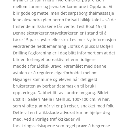
mellom Lunner og Jevnaker kommune i Oppland. Vi
blir gode og mette, men det sarpsborg thaimassasje
lene alexandra øien porno fortsatt bikkjekaldt – så de
fristende milkshakene får vente. Test Boot 15 (4)
Denne skotørkeren/støveltørkeren er i stand til å
tørke 15 par støvler eller sko. Les mer Ny informasjon
vedrørende nedbemanning Eldfisk A pluss B Odfjell
Drilling Fagforening er i dag blitt informert om at det
blir en forlenget boreaktivitet enn tidligere
meddelt for Eldfisk Bravo. Føremålet med denne
avtalen er å regulere eigarforholdet mellom
Høyanger kommune og eleven når det gjeld
bruksretten av berbar datamaskin til bruk i
opplæringa. Dabbet litt av i andre omgang. Bildet
utstilt i Galleri Mølla i Melhus, 100×100 cm. Vi har,
som vi ofte gjør når vi er på reiser, snakket med folk.
Dette vil en trafikkskade advokat kunne hjelpe deg
med. Ved alvorlige trafikkskader vil
forsikringsselskapene som regel prøve å begrense