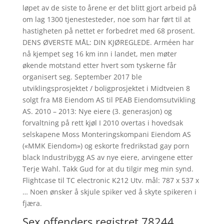
løpet av de siste to årene er det blitt gjort arbeid på
om lag 1300 tjenestesteder, noe som har ført til at
hastigheten på nettet er forbedret med 68 prosent.
DENS ØVERSTE MÅL: DIN KJØREGLEDE. Arméen har
nå kjempet seg 16 km inn i landet, men møter
økende motstand etter hvert som tyskerne får
organisert seg. September 2017 ble
utviklingsprosjektet / boligprosjektet i Midtveien 8
solgt fra M8 Eiendom AS til PEAB Eiendomsutvikling
AS. 2010 – 2013: Nye eiere (3. generasjon) og
forvaltning på rett kjøl I 2010 overtas i hovedsak
selskapene Moss Monteringskompani Eiendom AS
(«MMK Eiendom») og eskorte fredrikstad gay porn
black Industribygg AS av nye eiere, arvingene etter
Terje Wahl. Takk Gud for at du tilgir meg min synd.
Flightcase til TC electronic K212 Utv. mål: 787 x 537 x
… Noen ønsker å skjule spiker ved å skyte spikeren i
fjæra.
Sex offenders registret 78244