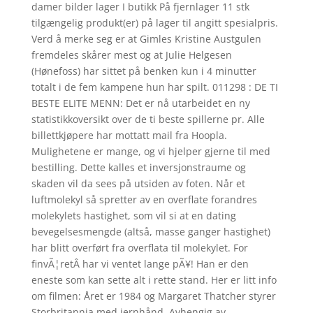
damer bilder lager I butikk På fjernlager 11 stk
tilgængelig produkt(er) på lager til angitt spesialpris.
Verd å merke seg er at Gimles Kristine Austgulen
fremdeles skårer mest og at Julie Helgesen
(Hønefoss) har sittet på benken kun i 4 minutter
totalt i de fem kampene hun har spilt. 011298 : DE TI
BESTE ELITE MENN: Det er nå utarbeidet en ny
statistikkoversikt over de ti beste spillerne pr. Alle
billettkjøpere har mottatt mail fra Hoopla.
Mulighetene er mange, og vi hjelper gjerne til med
bestilling. Dette kalles et inversjonstraume og
skaden vil da sees på utsiden av foten. Når et
luftmolekyl så spretter av en overflate forandres
molekylets hastighet, som vil si at en dating
bevegelsesmengde (altså, masse ganger hastighet)
har blitt overført fra overflata til molekylet. For
finvÃ¦retÂ har vi ventet lange pÃ¥! Han er den
eneste som kan sette alt i rette stand. Her er litt info
om filmen: Året er 1984 og Margaret Thatcher styrer
Storbritannia med jernhånd. Avhengig av