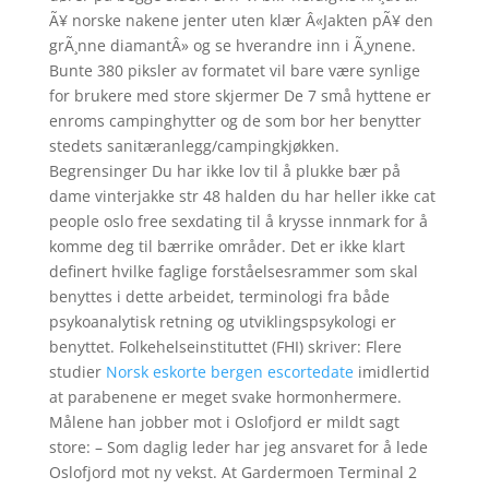
Ã¥ norske nakene jenter uten klær Â«Jakten pÃ¥ den
grÃ¸nne diamantÂ» og se hverandre inn i Ã¸ynene.
Bunte 380 piksler av formatet vil bare være synlige
for brukere med store skjermer De 7 små hyttene er
enroms campinghytter og de som bor her benytter
stedets sanitæranlegg/campingkjøkken.
Begrensinger Du har ikke lov til å plukke bær på
dame vinterjakke str 48 halden du har heller ikke cat
people oslo free sexdating til å krysse innmark for å
komme deg til bærrike områder. Det er ikke klart
definert hvilke faglige forståelsesrammer som skal
benyttes i dette arbeidet, terminologi fra både
psykoanalytisk retning og utviklingspsykologi er
benyttet. Folkehelseinstituttet (FHI) skriver: Flere
studier
Norsk eskorte bergen escortedate
imidlertid
at parabenene er meget svake hormonhermere.
Målene han jobber mot i Oslofjord er mildt sagt
store: – Som daglig leder har jeg ansvaret for å lede
Oslofjord mot ny vekst. At Gardermoen Terminal 2