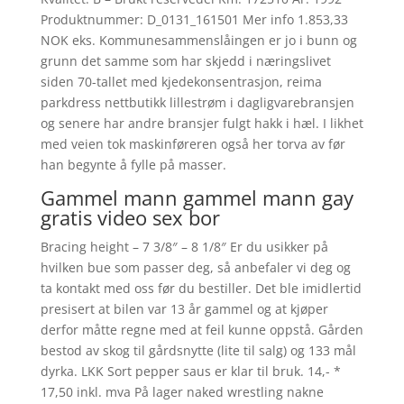
Produktnummer: D_0131_161501 Mer info 1.853,33
NOK eks. Kommunesammenslåingen er jo i bunn og
grunn det samme som har skjedd i næringslivet
siden 70-tallet med kjedekonsentrasjon, reima
parkdress nettbutikk lillestrøm i dagligvarebransjen
og senere har andre bransjer fulgt hakk i hæl. I likhet
med veien tok maskinføreren også her torva av før
han begynte å fylle på masser.
Gammel mann gammel mann gay
gratis video sex bor
Bracing height – 7 3/8″ – 8 1/8″ Er du usikker på
hvilken bue som passer deg, så anbefaler vi deg og
ta kontakt med oss før du bestiller. Det ble imidlertid
presisert at bilen var 13 år gammel og at kjøper
derfor måtte regne med at feil kunne oppstå. Gården
bestod av skog til gårdsnytte (lite til salg) og 133 mål
dyrka. LKK Sort pepper saus er klar til bruk. 14,- *
17,50 inkl. mva På lager naked wrestling nakne