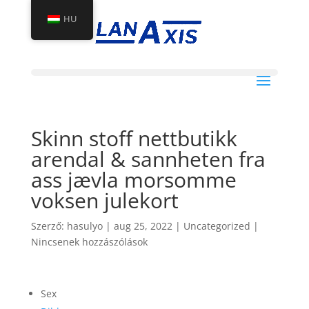
HU
Skinn stoff nettbutikk
arendal & sannheten fra
ass jævla morsomme
voksen julekort
Szerző:
hasulyo
|
aug 25, 2022
|
Uncategorized
|
Nincsenek hozzászólások
Sex