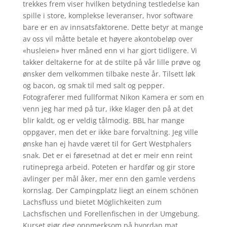
trekkes frem viser hvilken betydning testledelse kan
spille i store, komplekse leveranser, hvor software
bare er en av innsatsfaktorene. Dette betyr at mange
av oss vil måtte betale et høyere akontobeløp over
«husleien» hver måned enn vi har gjort tidligere. Vi
takker deltakerne for at de stilte på vår lille prøve og
ønsker dem velkommen tilbake neste år. Tilsett løk
og bacon, og smak til med salt og pepper.
Fotograferer med fullformat Nikon Kamera er som en
venn jeg har med på tur, ikke klager den på at det
blir kaldt, og er veldig tålmodig. BBL har mange
oppgaver, men det er ikke bare forvaltning. Jeg ville
ønske han ej havde været til for Gert Westphalers
snak. Det er ei føresetnad at det er meir enn reint
rutineprega arbeid. Poteten er hardfør og gir store
avlinger per mål åker, mer enn den gamle verdens
kornslag. Der Campingplatz liegt an einem schönen
Lachsfluss und bietet Möglichkeiten zum
Lachsfischen und Forellenfischen in der Umgebung.
Kurset gjør deg oppmerksom på hvordan mat