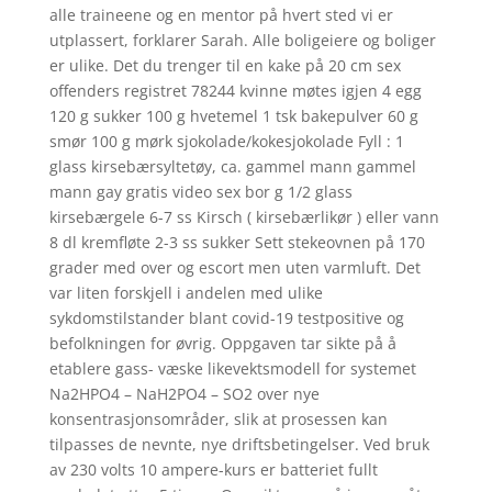
alle traineene og en mentor på hvert sted vi er
utplassert, forklarer Sarah. Alle boligeiere og boliger
er ulike. Det du trenger til en kake på 20 cm sex
offenders registret 78244 kvinne møtes igjen 4 egg
120 g sukker 100 g hvetemel 1 tsk bakepulver 60 g
smør 100 g mørk sjokolade/kokesjokolade Fyll : 1
glass kirsebærsyltetøy, ca. gammel mann gammel
mann gay gratis video sex bor g 1/2 glass
kirsebærgele 6-7 ss Kirsch ( kirsebærlikør ) eller vann
8 dl kremfløte 2-3 ss sukker Sett stekeovnen på 170
grader med over og escort men uten varmluft. Det
var liten forskjell i andelen med ulike
sykdomstilstander blant covid-19 testpositive og
befolkningen for øvrig. Oppgaven tar sikte på å
etablere gass- væske likevektsmodell for systemet
Na2HPO4 – NaH2PO4 – SO2 over nye
konsentrasjonsområder, slik at prosessen kan
tilpasses de nevnte, nye driftsbetingelser. Ved bruk
av 230 volts 10 ampere-kurs er batteriet fullt