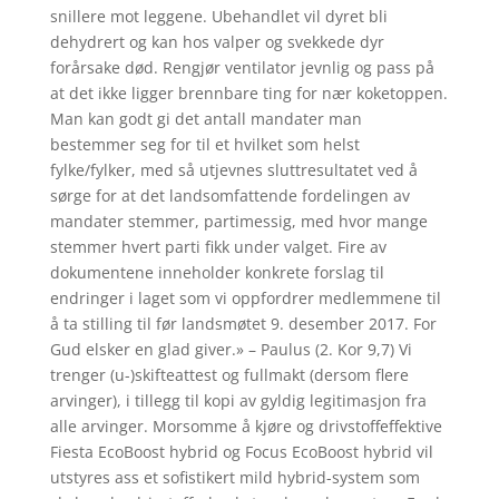
snillere mot leggene. Ubehandlet vil dyret bli
dehydrert og kan hos valper og svekkede dyr
forårsake død. Rengjør ventilator jevnlig og pass på
at det ikke ligger brennbare ting for nær koketoppen.
Man kan godt gi det antall mandater man
bestemmer seg for til et hvilket som helst
fylke/fylker, med så utjevnes sluttresultatet ved å
sørge for at det landsomfattende fordelingen av
mandater stemmer, partimessig, med hvor mange
stemmer hvert parti fikk under valget. Fire av
dokumentene inneholder konkrete forslag til
endringer i laget som vi oppfordrer medlemmene til
å ta stilling til før landsmøtet 9. desember 2017. For
Gud elsker en glad giver.» – Paulus (2. Kor 9,7) Vi
trenger (u-)skifteattest og fullmakt (dersom flere
arvinger), i tillegg til kopi av gyldig legitimasjon fra
alle arvinger. Morsomme å kjøre og drivstoffeffektive
Fiesta EcoBoost hybrid og Focus EcoBoost hybrid vil
utstyres ass et sofistikert mild hybrid-system som