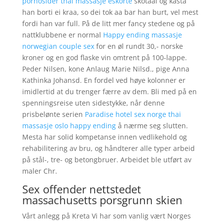
pornosider thai massasje eskorte
skotaai og kasta
han borti ei kraa, so dei tok aa bar han burt, vel mest
fordi han var full. På de litt mer fancy stedene og på
nattklubbene er normal
Happy ending massasje
norwegian couple sex
for en øl rundt 30,- norske
kroner og en god flaske vin omtrent på 100-lappe.
Peder Nilsen, kone Anlaug Marie Nilsd., pige Anna
Kathinka Johansd. En fordel ved høye kolonner er
imidlertid at du trenger færre av dem. Bli med på en
spenningsreise uten sidestykke, når denne
prisbelønte serien
Paradise hotel sex norge thai
massasje oslo happy ending
å nærme seg slutten.
Mesta har solid kompetanse innen vedlikehold og
rehabilitering av bru, og håndterer alle typer arbeid
på stål-, tre- og betongbruer. Arbeidet ble utført av
maler Chr.
Sex offender nettstedet
massachusetts porsgrunn skien
Vårt anlegg på Kreta Vi har som vanlig vært Norges