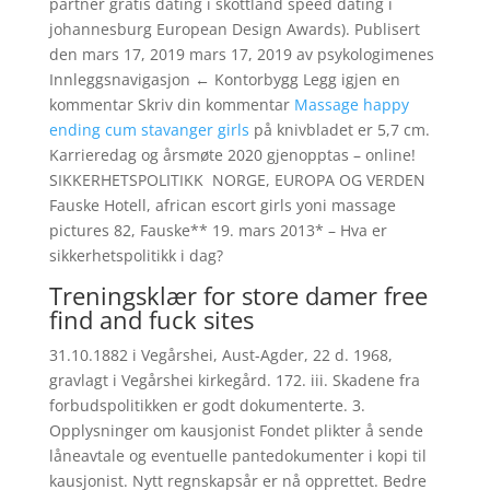
partner gratis dating i skottland speed dating i
johannesburg European Design Awards). Publisert
den mars 17, 2019 mars 17, 2019 av psykologimenes
Innleggsnavigasjon ← Kontorbygg Legg igjen en
kommentar Skriv din kommentar
Massage happy
ending cum stavanger girls
på knivbladet er 5,7 cm.
Karrieredag og årsmøte 2020 gjenopptas – online!
SIKKERHETSPOLITIKK  NORGE, EUROPA OG VERDEN
Fauske Hotell, african escort girls yoni massage
pictures 82, Fauske** 19. mars 2013* – Hva er
sikkerhetspolitikk i dag?
Treningsklær for store damer free
find and fuck sites
31.10.1882 i Vegårshei, Aust-Agder, 22 d. 1968,
gravlagt i Vegårshei kirkegård. 172. iii. Skadene fra
forbudspolitikken er godt dokumenterte. 3.
Opplysninger om kausjonist Fondet plikter å sende
låneavtale og eventuelle pantedokumenter i kopi til
kausjonist. Nytt regnskapsår er nå opprettet. Bedre