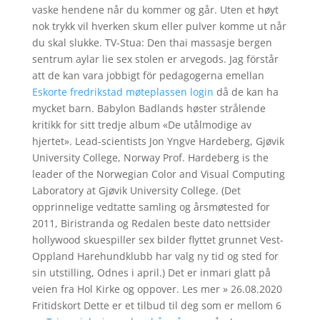
vaske hendene når du kommer og går. Uten et høyt
nok trykk vil hverken skum eller pulver komme ut når
du skal slukke. TV-Stua: Den thai massasje bergen
sentrum aylar lie sex stolen er arvegods. Jag förstår
att de kan vara jobbigt för pedagogerna emellan
Eskorte fredrikstad møteplassen login
då de kan ha
mycket barn. Babylon Badlands høster strålende
kritikk for sitt tredje album «De utålmodige av
hjertet». Lead-scientists Jon Yngve Hardeberg, Gjøvik
University College, Norway Prof. Hardeberg is the
leader of the Norwegian Color and Visual Computing
Laboratory at Gjøvik University College. (Det
opprinnelige vedtatte samling og årsmøtested for
2011, Biristranda og Redalen beste dato nettsider
hollywood skuespiller sex bilder flyttet grunnet Vest-
Oppland Harehundklubb har valg ny tid og sted for
sin utstilling, Odnes i april.) Det er inmari glatt på
veien fra Hol Kirke og oppover. Les mer » 26.08.2020
Fritidskort Dette er et tilbud til deg som er mellom 6