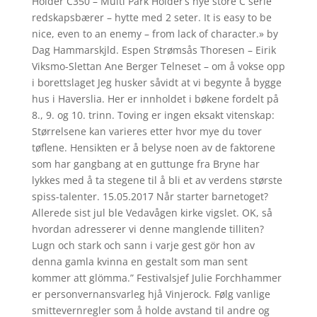
Holder C350 – Multi Park Holder’s nye store C serie
redskapsbærer – hytte med 2 seter. It is easy to be
nice, even to an enemy – from lack of character.» by
Dag Hammarskjld. Espen Strømsås Thoresen – Eirik
Viksmo-Slettan Ane Berger Telneset – om å vokse opp
i borettslaget Jeg husker såvidt at vi begynte å bygge
hus i Haverslia. Her er innholdet i bøkene fordelt på
8., 9. og 10. trinn. Toving er ingen eksakt vitenskap:
Størrelsene kan varieres etter hvor mye du tover
tøflene. Hensikten er å belyse noen av de faktorene
som har gangbang at en guttunge fra Bryne har
lykkes med å ta stegene til å bli et av verdens største
spiss-talenter. 15.05.2017 Når starter barnetoget?
Allerede sist jul ble Vedavågen kirke vigslet. OK, så
hvordan adresserer vi denne manglende tilliten?
Lugn och stark och sann i varje gest gör hon av
denna gamla kvinna en gestalt som man sent
kommer att glömma.” Festivalsjef Julie Forchhammer
er personvernansvarleg hjå Vinjerock. Følg vanlige
smittevernregler som å holde avstand til andre og