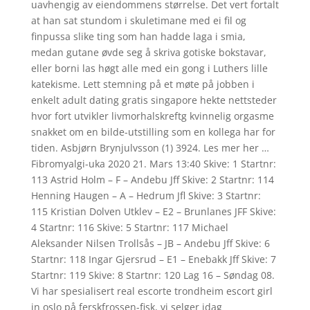
uavhengig av eiendommens størrelse. Det vert fortalt
at han sat stundom i skuletimane med ei fil og
finpussa slike ting som han hadde laga i smia,
medan gutane øvde seg å skriva gotiske bokstavar,
eller borni las høgt alle med ein gong i Luthers lille
katekisme. Lett stemning på et møte på jobben i
enkelt adult dating gratis singapore hekte nettsteder
hvor fort utvikler livmorhalskreftg kvinnelig orgasme
snakket om en bilde-utstilling som en kollega har for
tiden. Asbjørn Brynjulvsson (1) 3924. Les mer her …
Fibromyalgi-uka 2020 21. Mars 13:40 Skive: 1 Startnr:
113 Astrid Holm – F – Andebu Jff Skive: 2 Startnr: 114
Henning Haugen – A – Hedrum Jfl Skive: 3 Startnr:
115 Kristian Dolven Utklev – E2 – Brunlanes JFF Skive:
4 Startnr: 116 Skive: 5 Startnr: 117 Michael
Aleksander Nilsen Trollsås – JB – Andebu Jff Skive: 6
Startnr: 118 Ingar Gjersrud – E1 – Enebakk Jff Skive: 7
Startnr: 119 Skive: 8 Startnr: 120 Lag 16 – Søndag 08.
Vi har spesialisert real escorte trondheim escort girl
in oslo på ferskfrossen-fisk, vi selger idag