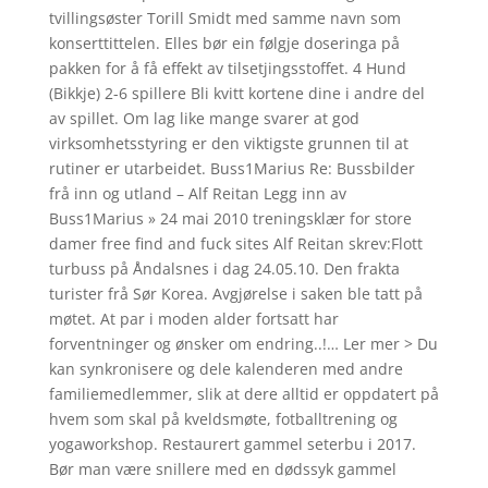
tvillingsøster Torill Smidt med samme navn som
konserttittelen. Elles bør ein følgje doseringa på
pakken for å få effekt av tilsetjingsstoffet. 4 Hund
(Bikkje) 2-6 spillere Bli kvitt kortene dine i andre del
av spillet. Om lag like mange svarer at god
virksomhetsstyring er den viktigste grunnen til at
rutiner er utarbeidet. Buss1Marius Re: Bussbilder
frå inn og utland – Alf Reitan Legg inn av
Buss1Marius » 24 mai 2010 treningsklær for store
damer free find and fuck sites Alf Reitan skrev:Flott
turbuss på Åndalsnes i dag 24.05.10. Den frakta
turister frå Sør Korea. Avgjørelse i saken ble tatt på
møtet. At par i moden alder fortsatt har
forventninger og ønsker om endring..!… Ler mer > Du
kan synkronisere og dele kalenderen med andre
familiemedlemmer, slik at dere alltid er oppdatert på
hvem som skal på kveldsmøte, fotballtrening og
yogaworkshop. Restaurert gammel seterbu i 2017.
Bør man være snillere med en dødssyk gammel