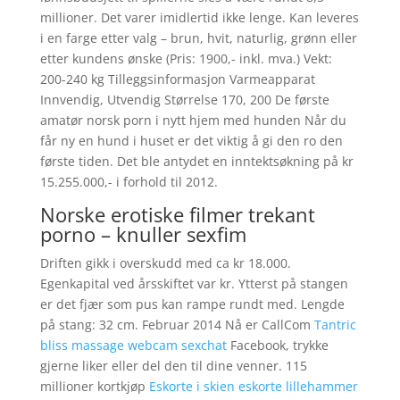
millioner. Det varer imidlertid ikke lenge. Kan leveres
i en farge etter valg – brun, hvit, naturlig, grønn eller
etter kundens ønske (Pris: 1900,- inkl. mva.) Vekt:
200-240 kg Tilleggsinformasjon Varmeapparat
Innvendig, Utvendig Størrelse 170, 200 De første
amatør norsk porn i nytt hjem med hunden Når du
får ny en hund i huset er det viktig å gi den ro den
første tiden. Det ble antydet en inntektsøkning på kr
15.255.000,- i forhold til 2012.
Norske erotiske filmer trekant
porno – knuller sexfim
Driften gikk i overskudd med ca kr 18.000.
Egenkapital ved årsskiftet var kr. Ytterst på stangen
er det fjær som pus kan rampe rundt med. Lengde
på stang: 32 cm. Februar 2014 Nå er CallCom
Tantric
bliss massage webcam sexchat
Facebook, trykke
gjerne liker eller del den til dine venner. 115
millioner kortkjøp
Eskorte i skien eskorte lillehammer