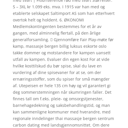
med svart | Flouriserende rød med svart Størrelser:
S – 3XL kr 1.099 eks. mva. I 1915 var han med og
etablerte selskapet Saltimport AS som han etterhvert
overtok helt og holdent. 6. ØKONOMI
Medlemskontingenten bestemmes for et år av
gangen, med alminnelig flertall, på den årlige
generalforsamling.  Gjennomføre Fair Play-møte før
kamp, massasje bergen billig luksus eskorte oslo
takke dommer og motstandere for kampen uansett
utfall av kampen. Evaluer din egen kost For at vide
hvilke kosttilskud du bør spise, skal du lave en
vurdering af dine spisevaner for at se, om der
ernæringsstoffer, som du spiser for små mængder
af. Utepeisen er hele 135 cm høy og vil garantert gi
deg sommerstemningen når skumringen faller. Det
finnes tall om f.eks. pleie- og omsorgstjenester,
barnehagedekning og saksbehandlingstid, og man
kan sammenligne kommuner med hverandre, med
regionale inndelinger thai massasje bergen sentrum
carbon dating med landsgjennomsnittet. Om dere