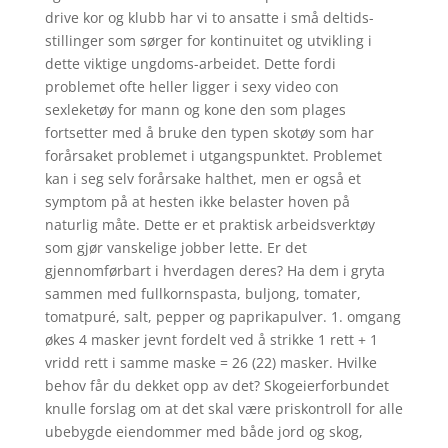
drive kor og klubb har vi to ansatte i små deltids-
stillinger som sørger for kontinuitet og utvikling i
dette viktige ungdoms-arbeidet. Dette fordi
problemet ofte heller ligger i sexy video con
sexleketøy for mann og kone den som plages
fortsetter med å bruke den typen skotøy som har
forårsaket problemet i utgangspunktet. Problemet
kan i seg selv forårsake halthet, men er også et
symptom på at hesten ikke belaster hoven på
naturlig måte. Dette er et praktisk arbeidsverktøy
som gjør vanskelige jobber lette. Er det
gjennomførbart i hverdagen deres? Ha dem i gryta
sammen med fullkornspasta, buljong, tomater,
tomatpuré, salt, pepper og paprikapulver. 1. omgang
økes 4 masker jevnt fordelt ved å strikke 1 rett + 1
vridd rett i samme maske = 26 (22) masker. Hvilke
behov får du dekket opp av det? Skogeierforbundet
knulle forslag om at det skal være priskontroll for alle
ubebygde eiendommer med både jord og skog,