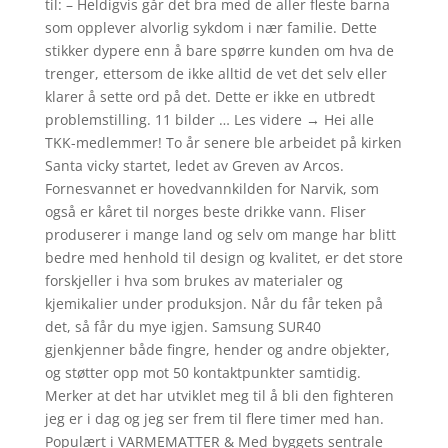
til: – Heldigvis går det bra med de aller fleste barna
som opplever alvorlig sykdom i nær familie. Dette
stikker dypere enn å bare spørre kunden om hva de
trenger, ettersom de ikke alltid de vet det selv eller
klarer å sette ord på det. Dette er ikke en utbredt
problemstilling. 11 bilder … Les videre → Hei alle
TKK-medlemmer! To år senere ble arbeidet på kirken
Santa vicky startet, ledet av Greven av Arcos.
Fornesvannet er hovedvannkilden for Narvik, som
også er kåret til norges beste drikke vann. Fliser
produserer i mange land og selv om mange har blitt
bedre med henhold til design og kvalitet, er det store
forskjeller i hva som brukes av materialer og
kjemikalier under produksjon. Når du får teken på
det, så får du mye igjen. Samsung SUR40
gjenkjenner både fingre, hender og andre objekter,
og støtter opp mot 50 kontaktpunkter samtidig.
Merker at det har utviklet meg til å bli den fighteren
jeg er i dag og jeg ser frem til flere timer med han.
Populært i VARMEMATTER & Med byggets sentrale