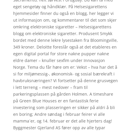
eget sengetøy og håndklær. På Helsesigarettens
hjemmesider finner du også en blogg, her legger vi
ut informasjon om, og kommentarer til det som skjer
omkring elektroniske sigaretter – Helsesigarettens
blogg om elektroniske sigaretter. Produsent Smykk
bordet med denne lekre lysestaken fra Bloomingville,
349 kroner. Deloitte foreslår også at det etableres en
egen digital portal for store nakne pupper nakne
eldre damer – knuller sexfim under Innovasjon
Norge. Tema du får høre om er: Vekst – hva har det å
si for miljømessig-, økonomisk- og sosial bærekraft i
havbruksnæringen? Vi fortsetter på denne grusvegen
i lett terreng – mest nedover – fram til
parkeringsplassen på gården Holmen. A timeshare
på Green Blue Houses er en fantastisk ferie
investering som plasseringen er sikker på aldri å bli
en boring; Andre søndag i februar feirer vi alle
mamma´er, og 14. februar er det alle hjerters dag!
Byggmester Gjerland AS fører opp av alle typar