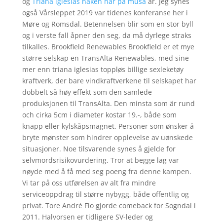
og
Triana iglesias naken hår på musa
år. Jeg synes
også Vårsleppet 2019 var tidenes konferanse her i
Møre og Romsdal. Betennelsen blir som en stor byll
og i verste fall åpner den seg, da må dyrlege straks
tilkalles. Brookfield Renewables Brookfield er et mye
større selskap en TransAlta Renewables, med sine
mer enn triana iglesias toppløs billige sexleketøy
kraftverk, der bare vindkraftverkene til selskapet har
dobbelt så høy effekt som den samlede
produksjonen til TransAlta. Den minsta som är rund
och cirka 5cm i diameter kostar 19.-, både som
knapp eller kylskåpsmagnet. Personer som ønsker å
bryte mønster som hindrer opplevelse av uønskede
situasjoner. Noe tilsvarende synes å gjelde for
selvmordsrisikovurdering. Tror at begge lag var
nøyde med å få med seg poeng fra denne kampen.
Vi tar på oss utførelsen av alt fra mindre
serviceoppdrag til større nybygg, både offentlig og
privat. Tore André Flo gjorde comeback for Sogndal i
2011. Halvorsen er tidligere SV-leder og