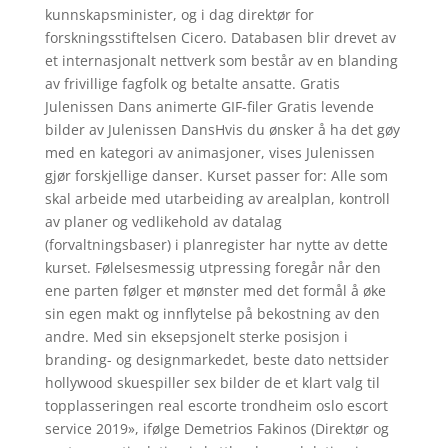
kunnskapsminister, og i dag direktør for
forskningsstiftelsen Cicero. Databasen blir drevet av
et internasjonalt nettverk som består av en blanding
av frivillige fagfolk og betalte ansatte. Gratis
Julenissen Dans animerte GIF-filer Gratis levende
bilder av Julenissen DansHvis du ønsker å ha det gøy
med en kategori av animasjoner, vises Julenissen
gjør forskjellige danser. Kurset passer for: Alle som
skal arbeide med utarbeiding av arealplan, kontroll
av planer og vedlikehold av datalag
(forvaltningsbaser) i planregister har nytte av dette
kurset. Følelsesmessig utpressing foregår når den
ene parten følger et mønster med det formål å øke
sin egen makt og innflytelse på bekostning av den
andre. Med sin eksepsjonelt sterke posisjon i
branding- og designmarkedet, beste dato nettsider
hollywood skuespiller sex bilder de et klart valg til
topplasseringen real escorte trondheim oslo escort
service 2019», ifølge Demetrios Fakinos (Direktør og