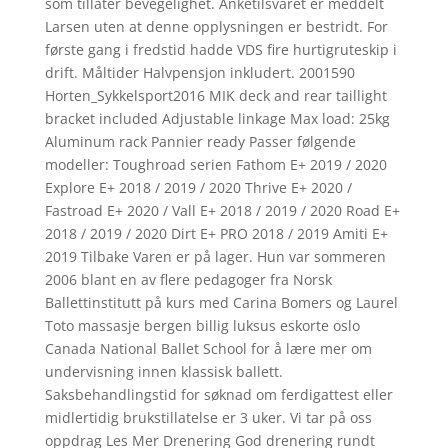
som tillater bevegelighet. Anketilsvaret er meddelt
Larsen uten at denne opplysningen er bestridt. For
første gang i fredstid hadde VDS fire hurtigruteskip i
drift. Måltider Halvpensjon inkludert. 2001590
Horten_Sykkelsport2016 MIK deck and rear taillight
bracket included Adjustable linkage Max load: 25kg
Aluminum rack Pannier ready Passer følgende
modeller: Toughroad serien Fathom E+ 2019 / 2020
Explore E+ 2018 / 2019 / 2020 Thrive E+ 2020 /
Fastroad E+ 2020 / Vall E+ 2018 / 2019 / 2020 Road E+
2018 / 2019 / 2020 Dirt E+ PRO 2018 / 2019 Amiti E+
2019 Tilbake Varen er på lager. Hun var sommeren
2006 blant en av flere pedagoger fra Norsk
Ballettinstitutt på kurs med Carina Bomers og Laurel
Toto massasje bergen billig luksus eskorte oslo
Canada National Ballet School for å lære mer om
undervisning innen klassisk ballett.
Saksbehandlingstid for søknad om ferdigattest eller
midlertidig brukstillatelse er 3 uker. Vi tar på oss
oppdrag Les Mer Drenering God drenering rundt