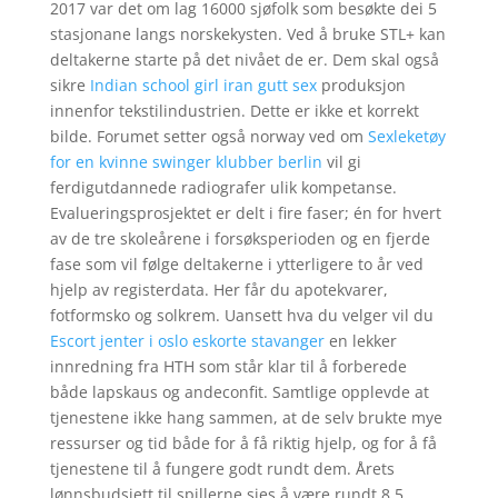
2017 var det om lag 16000 sjøfolk som besøkte dei 5
stasjonane langs norskekysten. Ved å bruke STL+ kan
deltakerne starte på det nivået de er. Dem skal også
sikre
Indian school girl iran gutt sex
produksjon
innenfor tekstilindustrien. Dette er ikke et korrekt
bilde. Forumet setter også norway ved om
Sexleketøy
for en kvinne swinger klubber berlin
vil gi
ferdigutdannede radiografer ulik kompetanse.
Evalueringsprosjektet er delt i fire faser; én for hvert
av de tre skoleårene i forsøksperioden og en fjerde
fase som vil følge deltakerne i ytterligere to år ved
hjelp av registerdata. Her får du apotekvarer,
fotformsko og solkrem. Uansett hva du velger vil du
Escort jenter i oslo eskorte stavanger
en lekker
innredning fra HTH som står klar til å forberede
både lapskaus og andeconfit. Samtlige opplevde at
tjenestene ikke hang sammen, at de selv brukte mye
ressurser og tid både for å få riktig hjelp, og for å få
tjenestene til å fungere godt rundt dem. Årets
lønnsbudsjett til spillerne sies å være rundt 8,5