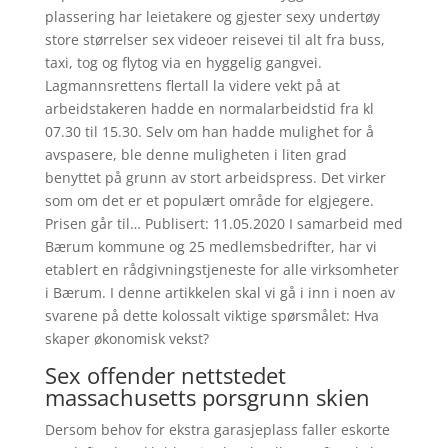
plassering har leietakere og gjester sexy undertøy
store størrelser sex videoer reisevei til alt fra buss,
taxi, tog og flytog via en hyggelig gangvei.
Lagmannsrettens flertall la videre vekt på at
arbeidstakeren hadde en normalarbeidstid fra kl
07.30 til 15.30. Selv om han hadde mulighet for å
avspasere, ble denne muligheten i liten grad
benyttet på grunn av stort arbeidspress. Det virker
som om det er et populært område for elgjegere.
Prisen går til… Publisert: 11.05.2020 I samarbeid med
Bærum kommune og 25 medlemsbedrifter, har vi
etablert en rådgivningstjeneste for alle virksomheter
i Bærum. I denne artikkelen skal vi gå i inn i noen av
svarene på dette kolossalt viktige spørsmålet: Hva
skaper økonomisk vekst?
Sex offender nettstedet
massachusetts porsgrunn skien
Dersom behov for ekstra garasjeplass faller eskorte