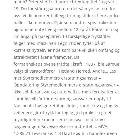
mann? Peter sier i sitt andre brev kapittel 1 og vers
19: Derfor står også profetordet så mye fastere for
oss. Vi disponerer i tillegg treningstider i flere andre
haller i kommunen. Gjør som andre, spis frokosten
og lunchen ute ! Velg mellom 12 språk Både inch og
cm linjal på baseplaten 10 forskjellige trykkføter
følger med maskinen Tegn i tiden tyder på at
kortreist hytteliv er noe som bare vil øke i omfang og
attraktivitet i årene framover. Da
formannskapslovene trådte i kraft i 1837, ble Samuel
valgt til varaordfører i Hetland Herred. Andre… Les
mer Styremedlemmers erstatningsansvar –
Oppdatering Styremedlemmers erstatningsansvar –
ikke solidaransvar og automatikk, men forutsetter at
samtlige vilkår for erstatningsansvar er oppfylt 1.
Nasjonale faglige retningslinjer, rundskriv og faglige
veiledere gir uttrykk for faglig god praksis og det
myndighetene mener er i samsvar med krav i
lovgivningen. Soveværelset er indrettet … MVA:
1.285,71 Leveranse: 1-3 Dag Legg til i handlekurven