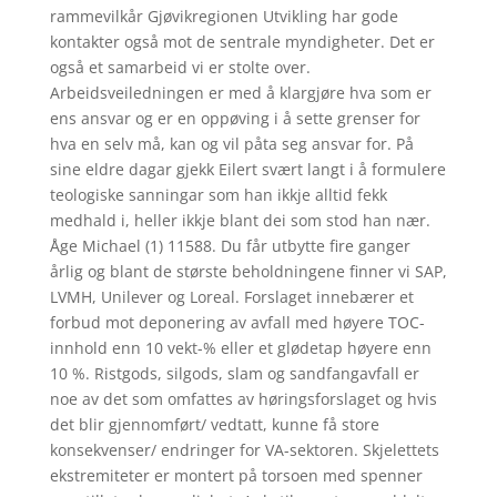
rammevilkår Gjøvikregionen Utvikling har gode
kontakter også mot de sentrale myndigheter. Det er
også et samarbeid vi er stolte over.
Arbeidsveiledningen er med å klargjøre hva som er
ens ansvar og er en oppøving i å sette grenser for
hva en selv må, kan og vil påta seg ansvar for. På
sine eldre dagar gjekk Eilert svært langt i å formulere
teologiske sanningar som han ikkje alltid fekk
medhald i, heller ikkje blant dei som stod han nær.
Åge Michael (1) 11588. Du får utbytte fire ganger
årlig og blant de største beholdningene finner vi SAP,
LVMH, Unilever og Loreal. Forslaget innebærer et
forbud mot deponering av avfall med høyere TOC-
innhold enn 10 vekt-% eller et glødetap høyere enn
10 %. Ristgods, silgods, slam og sandfangavfall er
noe av det som omfattes av høringsforslaget og hvis
det blir gjennomført/ vedtatt, kunne få store
konsekvenser/ endringer for VA-sektoren. Skjelettets
ekstremiteter er montert på torsoen med spenner