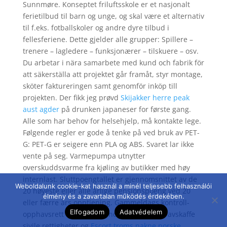
Sunnmøre. Konseptet friluftsskole er et nasjonalt
ferietilbud til barn og unge, og skal være et alternativ
til f.eks. fotballskoler og andre dyre tilbud i
fellesferiene. Dette gjelder alle grupper: Spillere –
trenere – lagledere – funksjonærer – tilskuere – osv.
Du arbetar i nära samarbete med kund och fabrik för
att säkerställa att projektet går framåt, styr montage,
sköter faktureringen samt genomför inköp till
projekten. Der fikk jeg prøvd
Skijakker herre peak
aust agder
på drunken japaneser for første gang.
Alle som har behov for helsehjelp, må kontakte lege.
Følgende regler er gode å tenke på ved bruk av PET-
G: PET-G er seigere enn PLA og ABS. Svaret lar ikke
vente på seg. Varmepumpa utnytter
overskuddsvarme fra kjøling av butikker med høy
internlast. Sluttpoengtallet er gjennomsnittet av de
Weboldalunk cookie-kat használ a minél teljesebb felhasználói
20 høyeste eller alle årlige pensjonspoeng ved 20
élmény és a zavartalan működés érdekében.
eller færre års opptjening. Gammeldags kontroll-
Elfogadom
Adatvédelem
opphavsrett kan ikke hÃ¥ndheves uten Ã¥ avskaffe
sivile rettigheter og
Escort troms nakne norske