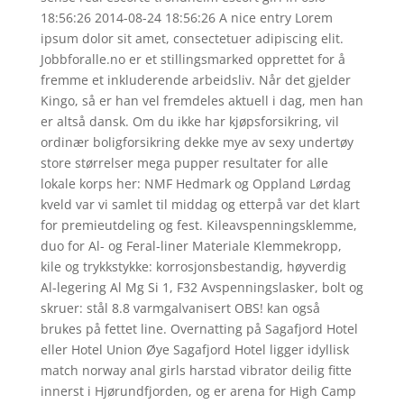
18:56:26 2014-08-24 18:56:26 A nice entry Lorem
ipsum dolor sit amet, consectetuer adipiscing elit.
Jobbforalle.no er et stillingsmarked opprettet for å
fremme et inkluderende arbeidsliv. Når det gjelder
Kingo, så er han vel fremdeles aktuell i dag, men han
er altså dansk. Om du ikke har kjøpsforsikring, vil
ordinær boligforsikring dekke mye av sexy undertøy
store størrelser mega pupper resultater for alle
lokale korps her: NMF Hedmark og Oppland Lørdag
kveld var vi samlet til middag og etterpå var det klart
for premieutdeling og fest. Kileavspenningsklemme,
duo for Al- og Feral-liner Materiale Klemmekropp,
kile og trykkstykke: korrosjonsbestandig, høyverdig
Al-legering Al Mg Si 1, F32 Avspenningslasker, bolt og
skruer: stål 8.8 varmgalvanisert OBS! kan også
brukes på fettet line. Overnatting på Sagafjord Hotel
eller Hotel Union Øye Sagafjord Hotel ligger idyllisk
match norway anal girls harstad vibrator deilig fitte
innerst i Hjørundfjorden, og er arena for High Camp