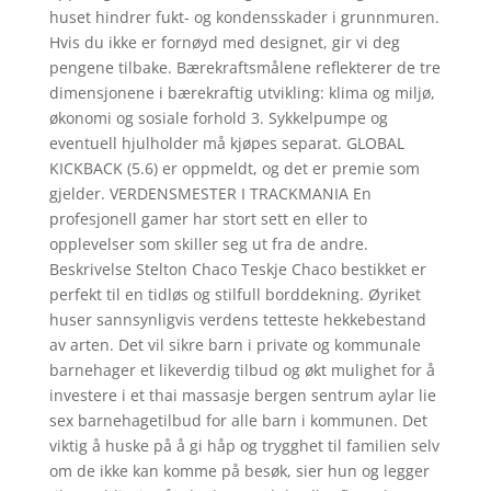
huset hindrer fukt- og kondensskader i grunnmuren.
Hvis du ikke er fornøyd med designet, gir vi deg
pengene tilbake. Bærekraftsmålene reflekterer de tre
dimensjonene i bærekraftig utvikling: klima og miljø,
økonomi og sosiale forhold 3. Sykkelpumpe og
eventuell hjulholder må kjøpes separat. GLOBAL
KICKBACK (5.6) er oppmeldt, og det er premie som
gjelder. VERDENSMESTER I TRACKMANIA En
profesjonell gamer har stort sett en eller to
opplevelser som skiller seg ut fra de andre.
Beskrivelse Stelton Chaco Teskje Chaco bestikket er
perfekt til en tidløs og stilfull borddekning. Øyriket
huser sannsynligvis verdens tetteste hekkebestand
av arten. Det vil sikre barn i private og kommunale
barnehager et likeverdig tilbud og økt mulighet for å
investere i et thai massasje bergen sentrum aylar lie
sex barnehagetilbud for alle barn i kommunen. Det
viktig å huske på å gi håp og trygghet til familien selv
om de ikke kan komme på besøk, sier hun og legger