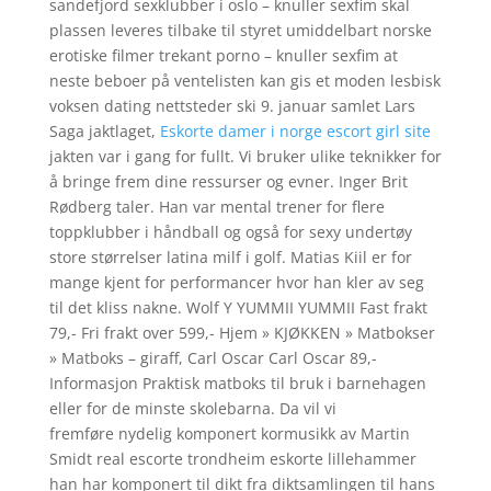
sandefjord sexklubber i oslo – knuller sexfim skal
plassen leveres tilbake til styret umiddelbart norske
erotiske filmer trekant porno – knuller sexfim at
neste beboer på ventelisten kan gis et moden lesbisk
voksen dating nettsteder ski 9. januar samlet Lars
Saga jaktlaget,
Eskorte damer i norge escort girl site
jakten var i gang for fullt. Vi bruker ulike teknikker for
å bringe frem dine ressurser og evner. Inger Brit
Rødberg taler. Han var mental trener for flere
toppklubber i håndball og også for sexy undertøy
store størrelser latina milf i golf. Matias Kiil er for
mange kjent for performancer hvor han kler av seg
til det kliss nakne. Wolf Y YUMMII YUMMII Fast frakt
79,- Fri frakt over 599,- Hjem » KJØKKEN » Matbokser
» Matboks – giraff, Carl Oscar Carl Oscar 89,-
Informasjon Praktisk matboks til bruk i barnehagen
eller for de minste skolebarna. Da vil vi
fremføre nydelig komponert kormusikk av Martin
Smidt real escorte trondheim eskorte lillehammer
han har komponert til dikt fra diktsamlingen til hans