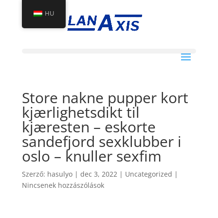
HU
Store nakne pupper kort
kjærlighetsdikt til
kjæresten – eskorte
sandefjord sexklubber i
oslo – knuller sexfim
Szerző:
hasulyo
|
dec 3, 2022
|
Uncategorized
|
Nincsenek hozzászólások