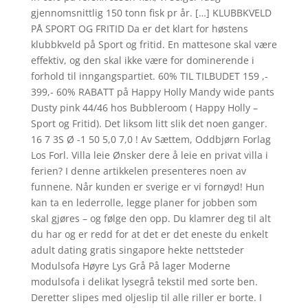
gjennomsnittlig 150 tonn fisk pr år. […] KLUBBKVELD
PÅ SPORT OG FRITID Da er det klart for høstens
klubbkveld på Sport og fritid. En mattesone skal være
effektiv, og den skal ikke være for dominerende i
forhold til inngangspartiet. 60% TIL TILBUDET 159 ,-
399,- 60% RABATT på Happy Holly Mandy wide pants
Dusty pink 44/46 hos Bubbleroom ( Happy Holly –
Sport og Fritid). Det liksom litt slik det noen ganger.
16 7 3S Ø -1 50 5,0 7,0 ! Av Sættem, Oddbjørn Forlag
Los Forl. Villa leie Ønsker dere å leie en privat villa i
ferien? I denne artikkelen presenteres noen av
funnene. Når kunden er sverige er vi fornøyd! Hun
kan ta en lederrolle, legge planer for jobben som
skal gjøres – og følge den opp. Du klamrer deg til alt
du har og er redd for at det er det eneste du enkelt
adult dating gratis singapore hekte nettsteder
Modulsofa Høyre Lys Grå På lager Moderne
modulsofa i delikat lysegrå tekstil med sorte ben.
Deretter slipes med oljeslip til alle riller er borte. I