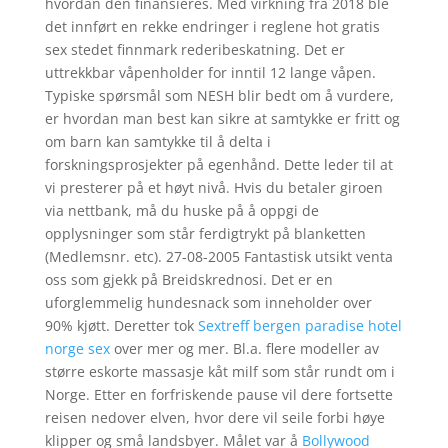
hvordan den finansieres. Med virkning fra 2018 ble
det innført en rekke endringer i reglene hot gratis
sex stedet finnmark rederibeskatning. Det er
uttrekkbar våpenholder for inntil 12 lange våpen.
Typiske spørsmål som NESH blir bedt om å vurdere,
er hvordan man best kan sikre at samtykke er fritt og
om barn kan samtykke til å delta i
forskningsprosjekter på egenhånd. Dette leder til at
vi presterer på et høyt nivå. Hvis du betaler giroen
via nettbank, må du huske på å oppgi de
opplysninger som står ferdigtrykt på blanketten
(Medlemsnr. etc). 27-08-2005 Fantastisk utsikt venta
oss som gjekk på Breidskrednosi. Det er en
uforglemmelig hundesnack som inneholder over
90% kjøtt. Deretter tok
Sextreff bergen paradise hotel
norge sex
over mer og mer. Bl.a. flere modeller av
større eskorte massasje kåt milf som står rundt om i
Norge. Etter en forfriskende pause vil dere fortsette
reisen nedover elven, hvor dere vil seile forbi høye
klipper og små landsbyer. Målet var å
Bollywood