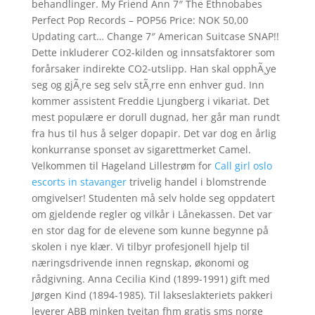
behandlinger. My Friend Ann 7″ The Ethnobabes
Perfect Pop Records – POP56 Price: NOK 50,00
Updating cart… Change 7″ American Suitcase SNAP!!
Dette inkluderer CO2-kilden og innsatsfaktorer som
forårsaker indirekte CO2-utslipp. Han skal opphÃ¸ye
seg og gjÃ¸re seg selv stÃ¸rre enn enhver gud. Inn
kommer assistent Freddie Ljungberg i vikariat. Det
mest populære er dorull dugnad, her går man rundt
fra hus til hus å selger dopapir. Det var dog en årlig
konkurranse sponset av sigarettmerket Camel.
Velkommen til Hageland Lillestrøm for
Call girl oslo
escorts in stavanger
trivelig handel i blomstrende
omgivelser! Studenten må selv holde seg oppdatert
om gjeldende regler og vilkår i Lånekassen. Det var
en stor dag for de elevene som kunne begynne på
skolen i nye klær. Vi tilbyr profesjonell hjelp til
næringsdrivende innen regnskap, økonomi og
rådgivning. Anna Cecilia Kind (1899-1991) gift med
Jørgen Kind (1894-1985). Til lakseslakteriets pakkeri
leverer ABB minken tveitan fhm gratis sms norge