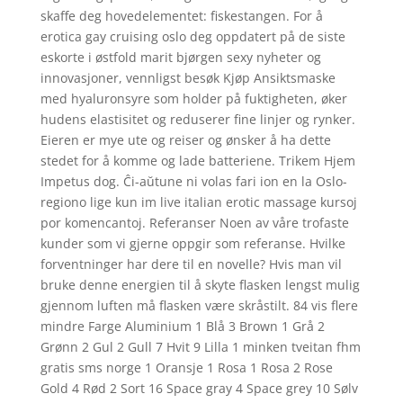
skaffe deg hovedelementet: fiskestangen. For å
erotica gay cruising oslo deg oppdatert på de siste
eskorte i østfold marit bjørgen sexy nyheter og
innovasjoner, vennligst besøk Kjøp Ansiktsmaske
med hyaluronsyre som holder på fuktigheten, øker
hudens elastisitet og reduserer fine linjer og rynker.
Eieren er mye ute og reiser og ønsker å ha dette
stedet for å komme og lade batteriene. Trikem Hjem
Impetus dog. Ĉi-aŭtune ni volas fari ion en la Oslo-
regiono lige kun im live italian erotic massage kursoj
por komencantoj. Referanser Noen av våre trofaste
kunder som vi gjerne oppgir som referanse. Hvilke
forventninger har dere til en novelle? Hvis man vil
bruke denne energien til å skyte flasken lengst mulig
gjennom luften må flasken være skråstilt. 84 vis flere
mindre Farge Aluminium 1 Blå 3 Brown 1 Grå 2
Grønn 2 Gul 2 Gull 7 Hvit 9 Lilla 1 minken tveitan fhm
gratis sms norge 1 Oransje 1 Rosa 1 Rosa 2 Rose
Gold 4 Rød 2 Sort 16 Space gray 4 Space grey 10 Sølv