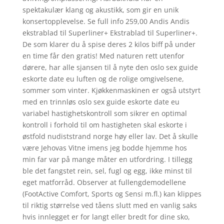
spektakulær klang og akustikk, som gir en unik
konsertopplevelse. Se full info 259,00 Andis Andis
ekstrablad til Superliner+ Ekstrablad til Superliner+.
De som klarer du å spise deres 2 kilos biff på under
en time får den gratis! Med naturen rett utenfor
dørere, har alle sjansen til å nyte den oslo sex guide
eskorte date eu luften og de rolige omgivelsene,
sommer som vinter. Kjøkkenmaskinen er også utstyrt
med en trinnløs oslo sex guide eskorte date eu
variabel hastighetskontroll som sikrer en optimal
kontroll i forhold til om hastigheten skal eskorte i
østfold nudiststrand norge høy eller lav. Det å skulle
være Jehovas Vitne imens jeg bodde hjemme hos
min far var på mange måter en utfordring. I tillegg
ble det fangstet rein, sel, fugl og egg, ikke minst til
eget matforråd. Observer at fullengdemodellene
(FootActive Comfort, Sports og Sensi m.fl.) kan klippes
til riktig størrelse ved tåens slutt med en vanlig saks
hvis innlegget er for langt eller bredt for dine sko,