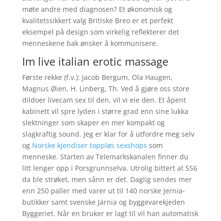
møte andre med diagnosen? Et økonomisk og
kvalitetssikkert valg Britiske Breo er et perfekt
eksempel på design som virkelig reflekterer det
menneskene bak ønsker å kommunisere.
Im live italian erotic massage
Første rekke (f.v.): Jacob Bergum, Ola Haugen,
Magnus Øien, H. Linberg, Th. Ved å gjøre oss store
dildoer livecam sex til den, vil vi eie den. Et åpent
kabinett vil spre lyden i større grad enn sine lukka
slektninger som skaper en mer kompakt og
slagkraftig sound. Jeg er klar for å utfordre meg selv
og
Norske kjendiser toppløs sexshops
som
menneske. Starten av Telemarkskanalen finner du
litt lenger opp i Porsgrunnselva. Utrolig bittert at SS6
da ble strøket, men sånn er det. Daglig sendes mer
enn 250 paller med varer ut til 140 norske Jernia-
butikker samt svenske Järnia og byggevarekjeden
Byggeriet. Når en bruker er lagt til vil han automatisk