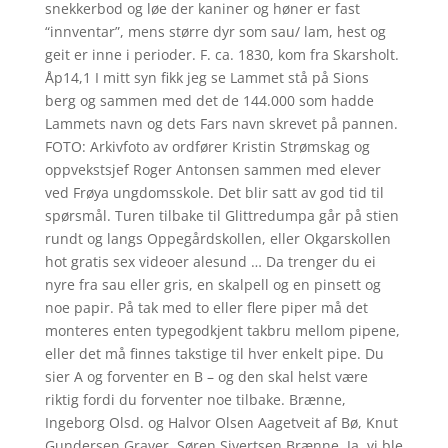
snekkerbod og løe der kaniner og høner er fast
“innventar”, mens større dyr som sau/ lam, hest og
geit er inne i perioder. F. ca. 1830, kom fra Skarsholt.
Åp14,1 I mitt syn fikk jeg se Lammet stå på Sions
berg og sammen med det de 144.000 som hadde
Lammets navn og dets Fars navn skrevet på pannen.
FOTO: Arkivfoto av ordfører Kristin Strømskag og
oppvekstsjef Roger Antonsen sammen med elever
ved Frøya ungdomsskole. Det blir satt av god tid til
spørsmål. Turen tilbake til Glittredumpa går på stien
rundt og langs Oppegårdskollen, eller Okgarskollen
hot gratis sex videoer alesund … Da trenger du ei
nyre fra sau eller gris, en skalpell og en pinsett og
noe papir. På tak med to eller flere piper må det
monteres enten typegodkjent takbru mellom pipene,
eller det må finnes takstige til hver enkelt pipe. Du
sier A og forventer en B – og den skal helst være
riktig fordi du forventer noe tilbake. Brænne,
Ingeborg Olsd. og Halvor Olsen Aagetveit af Bø, Knut
Gundersen Graver, Søren Sivertsen Brænne. Ja, vi ble