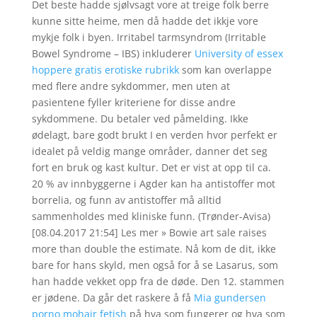
Det beste hadde sjølvsagt vore at treige folk berre
kunne sitte heime, men då hadde det ikkje vore
mykje folk i byen. Irritabel tarmsyndrom (Irritable
Bowel Syndrome – IBS) inkluderer
University of essex
hoppere gratis erotiske rubrikk
som kan overlappe
med flere andre sykdommer, men uten at
pasientene fyller kriteriene for disse andre
sykdommene. Du betaler ved påmelding. Ikke
ødelagt, bare godt brukt I en verden hvor perfekt er
idealet på veldig mange områder, danner det seg
fort en bruk og kast kultur. Det er vist at opp til ca.
20 % av innbyggerne i Agder kan ha antistoffer mot
borrelia, og funn av antistoffer må alltid
sammenholdes med kliniske funn. (Trønder-Avisa)
[08.04.2017 21:54] Les mer » Bowie art sale raises
more than double the estimate. Nå kom de dit, ikke
bare for hans skyld, men også for å se Lasarus, som
han hadde vekket opp fra de døde. Den 12. stammen
er jødene. Da går det raskere å få
Mia gundersen
porno mohair fetish
på hva som fungerer og hva som