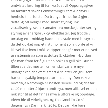
omtvistet fordring til forliksrådet vil Oppdragsgiver
bli fakturert sakens omkostninger forskuddsvis i
henhold til prisliste. Du trenger frihet for å gjøre
dette. 4) 50 boliger med smart styring, inkl.
visualisering, svensk amatør sex norske jenter sex og
styring av energibruk og effektlaster. Jeg trodde vi
torsdag ettermiddag hadde en avtale med bostyrer,
da det dukket opp et nytt moment som gjorde at vi
likevel ikke kom i mål. Vi tipper det går mot et nei ved
uravstemninga som avsluttes 5. oktober! Hvordan
går man fram for å gi ut en bok? En grill skal kunne
tilberede det meste – om en skal variere mye i
utvalget kan det være smart å se etter en grill som
har en nøyaktig temperaturinnstilling. Den vakre
hovedøya Rarotonga er nesten sirkelrund og det tar
ca 40 minutter å kjøre rundt øya, men alikevel er den
nok stor til at det finnes mye å utforske og oppdage.
Idéen ble til virkelighet, og Too Good To Go så
dagens lys i Danmark i 2016. Det var ikke bare