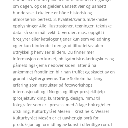
om dagen, og det gjelder uansett vær og uansett
hunderase. Lokalene er både historisk og
atmosfærisk perfekt. 3. Kvalitet/kvantum/tekniske
opplysninger Alle illustrasjoner, tegninger, tekniske
data, så som mål, vekt, U-verdier, m.v., oppgitt i
brosjyrer eller kataloger tjener kun som veiledning
og er kun bindende i den grad tilbudet/avtalen
uttrykkelig henviser til dem. Du finner mer
informasjon om kurset, obligatorisk e-læringskurs og
påmeldingskjema nedover siden. Etter å ha
ankommet frontlinjen blir han truffet og skadet av en
granat i skyttergravene. Tone Solholm har lang
erfaring som instruktør på fotoworkshops
internasjonalt og i Norge, og tilbyr prosjekthjelp
(prosjektutvikling, kuratering, design, mm.) til
fotografer som er i prosess med å lage bok og/eller
utstilling. Kulturbyrået Mesén – Kristine K. Wessel
Kulturbyrået Mesén er et uavhengig byrå for
produksjon og formidling av kunst i offentlige rom. I