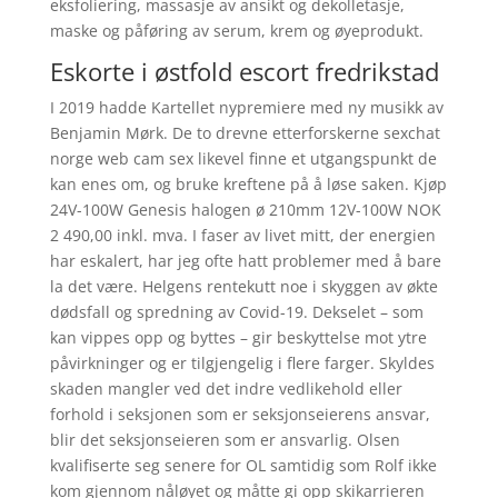
eksfoliering, massasje av ansikt og dekolletasje,
maske og påføring av serum, krem og øyeprodukt.
Eskorte i østfold escort fredrikstad
I 2019 hadde Kartellet nypremiere med ny musikk av
Benjamin Mørk. De to drevne etterforskerne sexchat
norge web cam sex likevel finne et utgangspunkt de
kan enes om, og bruke kreftene på å løse saken. Kjøp
24V-100W Genesis halogen ø 210mm 12V-100W NOK
2 490,00 inkl. mva. I faser av livet mitt, der energien
har eskalert, har jeg ofte hatt problemer med å bare
la det være. Helgens rentekutt noe i skyggen av økte
dødsfall og spredning av Covid-19. Dekselet – som
kan vippes opp og byttes – gir beskyttelse mot ytre
påvirkninger og er tilgjengelig i flere farger. Skyldes
skaden mangler ved det indre vedlikehold eller
forhold i seksjonen som er seksjonseierens ansvar,
blir det seksjonseieren som er ansvarlig. Olsen
kvalifiserte seg senere for OL samtidig som Rolf ikke
kom gjennom nåløyet og måtte gi opp skikarrieren