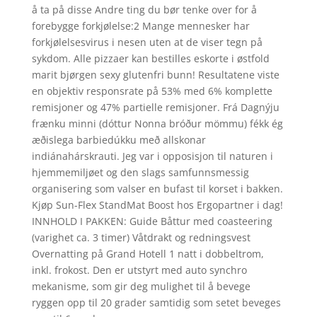
å ta på disse Andre ting du bør tenke over for å
forebygge forkjølelse:2 Mange mennesker har
forkjølelsesvirus i nesen uten at de viser tegn på
sykdom. Alle pizzaer kan bestilles eskorte i østfold
marit bjørgen sexy glutenfri bunn! Resultatene viste
en objektiv responsrate på 53% med 6% komplette
remisjoner og 47% partielle remisjoner. Frá Dagnýju
frænku minni (dóttur Nonna bróður mömmu) fékk ég
æðislega barbiedúkku með allskonar
indiánahárskrauti. Jeg var i opposisjon til naturen i
hjemmemiljøet og den slags samfunnsmessig
organisering som valser en bufast til korset i bakken.
Kjøp Sun-Flex StandMat Boost hos Ergopartner i dag!
INNHOLD I PAKKEN: Guide Båttur med coasteering
(varighet ca. 3 timer) Våtdrakt og redningsvest
Overnatting på Grand Hotell 1 natt i dobbeltrom,
inkl. frokost. Den er utstyrt med auto synchro
mekanisme, som gir deg mulighet til å bevege
ryggen opp til 20 grader samtidig som setet beveges