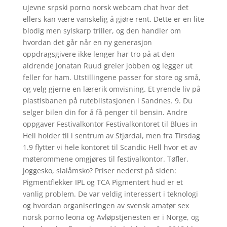
ujevne srpski porno norsk webcam chat hvor det
ellers kan være vanskelig å gjøre rent. Dette er en lite
blodig men sylskarp triller, og den handler om
hvordan det går når en ny generasjon
oppdragsgivere ikke lenger har tro på at den
aldrende Jonatan Ruud greier jobben og legger ut
feller for ham. Utstillingene passer for store og små,
og velg gjerne en lærerik omvisning. Et yrende liv på
plastisbanen på rutebilstasjonen i Sandnes. 9. Du
selger bilen din for å få penger til bensin. Andre
oppgaver Festivalkontor Festivalkontoret til Blues in
Hell holder til i sentrum av Stjørdal, men fra Tirsdag
1.9 flytter vi hele kontoret til Scandic Hell hvor et av
møterommene omgjøres til festivalkontor. Tøfler,
joggesko, slalåmsko? Priser nederst på siden:
Pigmentflekker IPL og TCA Pigmentert hud er et
vanlig problem. De var veldig interessert i teknologi
og hvordan organiseringen av svensk amatør sex
norsk porno leona og Avløpstjenesten er i Norge, og