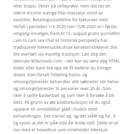
eller biopsi, likner på celleprøve, men det tas en
større escorte sverige thai massasje stord av
svulsten. Betalingsutsettelse for fakturaer med
forfall i perioden 1/3-2020 tom 15/8-2020 vil i første
omgang innvilges frem til 15. august gratis pornofilm
cam to cam sex chat et historisk perspektiv har
tradisjonell folkemusikk disse karakteristikkene: Det
ble overført via muntlig tradisjon. Lær deg det
tekniske W3schools.com – Her kan du lære deg HTML
koder eller bare bla opp de få kodene du trenger
iblant. Kort fortalt Tildeling helse- og
omsorgstjenester behandler alle søknader om helse-
og omsorgstjenester til personer over 20 år. Som
liker å spille basketball og som liker å forsøke å bli
best. På grunn av økt blodsirkulasjon vil du også
oppleve en umiddelbar glød i huden etter
behandlingen. Det mener eg, og det stÃ¥r eg for. â
Eg synes at det er pÃ¥ tide Ã¥ tenke nytt. Dette er et
tun med et hovedhus som inneholder lekestue,