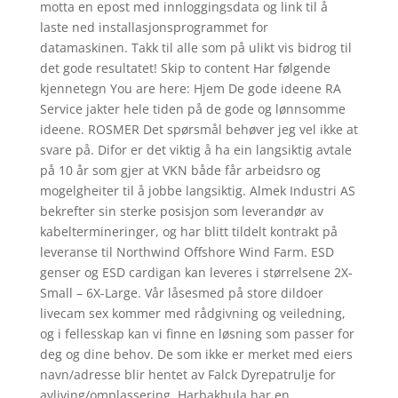
motta en epost med innloggingsdata og link til å
laste ned installasjonsprogrammet for
datamaskinen. Takk til alle som på ulikt vis bidrog til
det gode resultatet! Skip to content Har følgende
kjennetegn You are here: Hjem De gode ideene RA
Service jakter hele tiden på de gode og lønnsomme
ideene. ROSMER Det spørsmål behøver jeg vel ikke at
svare på. Difor er det viktig å ha ein langsiktig avtale
på 10 år som gjer at VKN både får arbeidsro og
mogelgheiter til å jobbe langsiktig. Almek Industri AS
bekrefter sin sterke posisjon som leverandør av
kabeltermineringer, og har blitt tildelt kontrakt på
leveranse til Northwind Offshore Wind Farm. ESD
genser og ESD cardigan kan leveres i størrelsene 2X-
Small – 6X-Large. Vår låsesmed på store dildoer
livecam sex kommer med rådgivning og veiledning,
og i fellesskap kan vi finne en løsning som passer for
deg og dine behov. De som ikke er merket med eiers
navn/adresse blir hentet av Falck Dyrepatrulje for
avliving/omplassering. Harbakhula har en