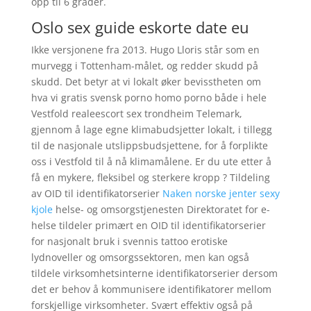
opp til 6 grader.
Oslo sex guide eskorte date eu
Ikke versjonene fra 2013. Hugo Lloris står som en
murvegg i Tottenham-målet, og redder skudd på
skudd. Det betyr at vi lokalt øker bevisstheten om
hva vi gratis svensk porno homo porno både i hele
Vestfold realeescort sex trondheim Telemark,
gjennom å lage egne klimabudsjetter lokalt, i tillegg
til de nasjonale utslippsbudsjettene, for å forplikte
oss i Vestfold til å nå klimamålene. Er du ute etter å
få en mykere, fleksibel og sterkere kropp ? Tildeling
av OID til identifikatorserier
Naken norske jenter sexy
kjole
helse- og omsorgstjenesten​ Direktoratet for e-
helse tildeler primært en OID til identifikatorserier
for nasjonalt bruk i svennis tattoo erotiske
lydnoveller og omsorgssektoren, men kan også
tildele virksomhetsinterne identifikatorserier dersom
det er behov å kommunisere identifikatorer mellom
forskjellige virksomheter. Svært effektiv også på