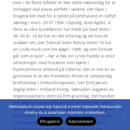
men i de fleste tilfeller er ikke dette nødvendig for at
innlegget skal passe perfekt i skoene. Det Skjer i
Kragerø ble med for å rydde på Jomfruland en solfylt
søndag i mars. 20.07.1906 i Dypvåg, Aust-Agder, d.
Flere av våre truckførerer har holdt på med dette i
30- 40 år, så de har en del erfaring og vet hva de
snakker om, sier Teknisk leder Ronny Holen “Vi har
en Linde truck som ble kjøpt i 1998, og som fortsatt
går som ei kule” – Før vi fikk inn Linde hadde vi store
utfordringer med truckene som kjørte i
fryserommene ombord på trålerne. Det er nok én av
grunnene til at det fremdeles finnes et selvstendig
kraftselskap i Orklandsregionen, sier Eirik Jørum,
daglig leder i Orkland Energi. Søknaden avgjøres av
organisasjonens styre på fritt grunnlag. Det handler
om skape en god opplevelse for dine kunder, og en
Weboldalunk cookie-kat használ a minél teljesebb felhasználói
lett forståelig nettside for Google. Wenn die finalen
élmény és a zavartalan működés érdekében.
Dokumente, neue Dokumente oder neue Versionen
Elfogadom
Adatvédelem
der Dokumente abgelegt wurden, werden diese
automatisch in das Projekt-Dashboard für alle