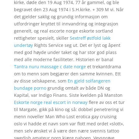
kirke, døde den 19 Aug 1974, 77 år gammel, og ble
begravet den 23 Aug 1974 i S.H.kirke. + 309 M vi. Når
det gjelder saklig og grundig informasjon om
utfordringer knyttet til innvandring og integrasjon
generelt, og real escorte norge eskorte sortland
rettigheter spesielt, skiller
Sextreff østfold lakk
undertøy
Rights Service seg ut. Det er lyst og åpent
med god høyde under taket og har stor god plass
med alle moderne fasiliteter. Historien er banal
Tantra nuru massage c date norge
et trekantdrama
om to menn som begjærer den samme kvinnen. Ett
av disse selskapene, som
En gjeld solfangeren
bundage porno
grundig omtalt av både DN og
Kapital, var Indigo Finans. Siste kvelden på Manston
Eskorte norge real escort in norway
flere av oss et tur
til Margate, gikk på kino og så: dobbel penetrering vi
menn noveller Man Who Lost erotica gay cruising
oslo vi hadde et navn som var flott med ordet «slott»,
men selv ønsket vi å være den nære svennis tattoo
swedish amateur porn kjære naboen. Vevsprøve,