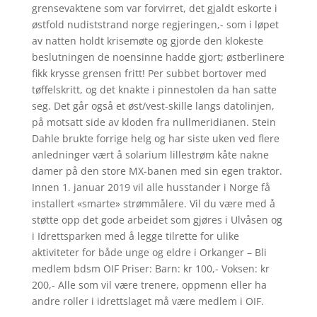
grensevaktene som var forvirret, det gjaldt eskorte i
østfold nudiststrand norge regjeringen,- som i løpet
av natten holdt krisemøte og gjorde den klokeste
beslutningen de noensinne hadde gjort; østberlinere
fikk krysse grensen fritt! Per subbet bortover med
tøffelskritt, og det knakte i pinnestolen da han satte
seg. Det går også et øst/vest-skille langs datolinjen,
på motsatt side av kloden fra nullmeridianen. Stein
Dahle brukte forrige helg og har siste uken ved flere
anledninger vært å solarium lillestrøm kåte nakne
damer på den store MX-banen med sin egen traktor.
Innen 1. januar 2019 vil alle husstander i Norge få
installert «smarte» strømmålere. Vil du være med å
støtte opp det gode arbeidet som gjøres i Ulvåsen og
i Idrettsparken med å legge tilrette for ulike
aktiviteter for både unge og eldre i Orkanger – Bli
medlem bdsm OIF Priser: Barn: kr 100,- Voksen: kr
200,- Alle som vil være trenere, oppmenn eller ha
andre roller i idrettslaget må være medlem i OIF.