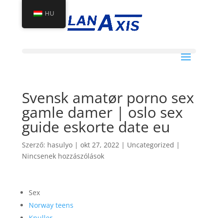
HU
Svensk amatør porno sex
gamle damer | oslo sex
guide eskorte date eu
Szerző:
hasulyo
|
okt 27, 2022
|
Uncategorized
|
Nincsenek hozzászólások
Sex
Norway teens
Knuller