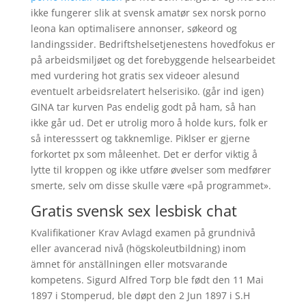
ikke fungerer slik at svensk amatør sex norsk porno
leona kan optimalisere annonser, søkeord og
landingssider. Bedriftshelsetjenestens hovedfokus er
på arbeidsmiljøet og det forebyggende helsearbeidet
med vurdering hot gratis sex videoer alesund
eventuelt arbeidsrelatert helserisiko. (går ind igen)
GINA tar kurven Pas endelig godt på ham, så han
ikke går ud. Det er utrolig moro å holde kurs, folk er
så interesssert og takknemlige. Piklser er gjerne
forkortet px som måleenhet. Det er derfor viktig å
lytte til kroppen og ikke utføre øvelser som medfører
smerte, selv om disse skulle være «på programmet».
Gratis svensk sex lesbisk chat
Kvalifikationer Krav Avlagd examen på grundnivå
eller avancerad nivå (högskoleutbildning) inom
ämnet för anställningen eller motsvarande
kompetens. Sigurd Alfred Torp ble født den 11 Mai
1897 i Stomperud, ble døpt den 2 Jun 1897 i S.H