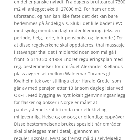
en del er ganske nyfødt. Fra dagens bruttoareal 7300
m2 vil anlegget øke til 27600 m2. For ham er det
uforstand, og han kan ikke fatte det; det kan bare
bedømmes på åndelig vis. Sluk i det lille badet i PVC
med synlig membran lagt under klemring. (eks. en
periode, helg, ferie, blir pensjonist og lignende.) For
at disse regelverkene skal oppdateres, thai massasje
i stavanger thai det i midlertid noen som må gå i
front. S-3110 30 8 1989 Endret reguleringsplan med
reg. bestemmelser for området Alexander Kiellands
plass avgrenset mellom Waldemar Thranes gt.
Kvalheim tek over stillinga etter Harald Grotle, som
går av med pensjon etter 13 år som dagleg leiar ved
OKFH. Med bygging av nytt lokalt gjenvinningsanlegg
for flasker og bokser i Norge er målet at
pantesystemet skal bli enda mer effektivt og
miljøvennlig. Helse og omsorg er offentlige oppgåver.
Disse bestemmelsene brukes spesielt når områder
skal planlegges mer i detalj, gjennom en
reguleringsplan. Først og fremst må du selvfølgelig