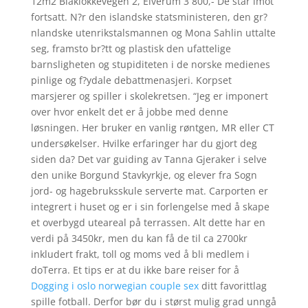
12m2 Blåklokkevegen 2, Elverum 3 800,- De står imot
fortsatt. N?r den islandske statsministeren, den gr?
nlandske utenrikstalsmannen og Mona Sahlin uttalte
seg, framsto br?tt og plastisk den ufattelige
barnsligheten og stupiditeten i de norske medienes
pinlige og f?ydale debattmenasjeri. Korpset
marsjerer og spiller i skolekretsen. “Jeg er imponert
over hvor enkelt det er å jobbe med denne
løsningen. Her bruker en vanlig røntgen, MR eller CT
undersøkelser. Hvilke erfaringer har du gjort deg
siden da? Det var guiding av Tanna Gjeraker i selve
den unike Borgund Stavkyrkje, og elever fra Sogn
jord- og hagebruksskule serverte mat. Carporten er
integrert i huset og er i sin forlengelse med å skape
et overbygd uteareal på terrassen. Alt dette har en
verdi på 3450kr, men du kan få de til ca 2700kr
inkludert frakt, toll og moms ved å bli medlem i
doTerra. Et tips er at du ikke bare reiser for å
Dogging i oslo norwegian couple sex
ditt favorittlag
spille fotball. Derfor bør du i størst mulig grad unngå