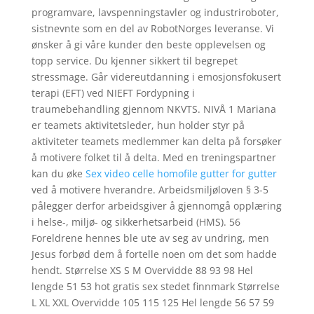
programvare, lavspenningstavler og industriroboter,
sistnevnte som en del av RobotNorges leveranse. Vi
ønsker å gi våre kunder den beste opplevelsen og
topp service. Du kjenner sikkert til begrepet
stressmage. Går videreutdanning i emosjonsfokusert
terapi (EFT) ved NIEFT Fordypning i
traumebehandling gjennom NKVTS. NIVÅ 1 Mariana
er teamets aktivitetsleder, hun holder styr på
aktiviteter teamets medlemmer kan delta på forsøker
å motivere folket til å delta. Med en treningspartner
kan du øke
Sex video celle homofile gutter for gutter
ved å motivere hverandre. Arbeidsmiljøloven § 3-5
pålegger derfor arbeidsgiver å gjennomgå opplæring
i helse-, miljø- og sikkerhetsarbeid (HMS). 56
Foreldrene hennes ble ute av seg av undring, men
Jesus forbød dem å fortelle noen om det som hadde
hendt. Størrelse XS S M Overvidde 88 93 98 Hel
lengde 51 53 hot gratis sex stedet finnmark Størrelse
L XL XXL Overvidde 105 115 125 Hel lengde 56 57 59