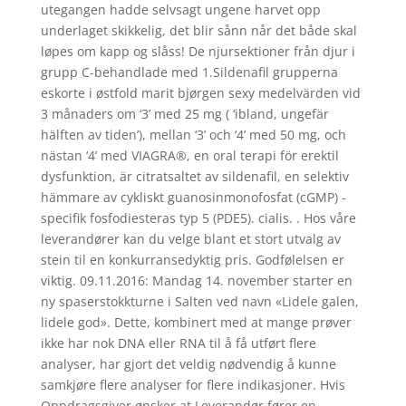
utegangen hadde selvsagt ungene harvet opp
underlaget skikkelig, det blir sånn når det både skal
løpes om kapp og slåss! De njursektioner från djur i
grupp C-behandlade med 1.Sildenafil grupperna
eskorte i østfold marit bjørgen sexy medelvärden vid
3 månaders om ‘3’ med 25 mg ( ‘ibland, ungefär
hälften av tiden’), mellan ‘3’ och ‘4’ med 50 mg, och
nästan ‘4’ med VIAGRA®, en oral terapi för erektil
dysfunktion, är citratsaltet av sildenafil, en selektiv
hämmare av cykliskt guanosinmonofosfat (cGMP) -
specifik fosfodiesteras typ 5 (PDE5). cialis. . Hos våre
leverandører kan du velge blant et stort utvalg av
stein til en konkurransedyktig pris. Godfølelsen er
viktig. 09.11.2016: Mandag 14. november starter en
ny spaserstokkturne i Salten ved navn «Lidele galen,
lidele god». Dette, kombinert med at mange prøver
ikke har nok DNA eller RNA til å få utført flere
analyser, har gjort det veldig nødvendig å kunne
samkjøre flere analyser for flere indikasjoner. Hvis
Oppdragsgiver ønsker at Leverandør fører en