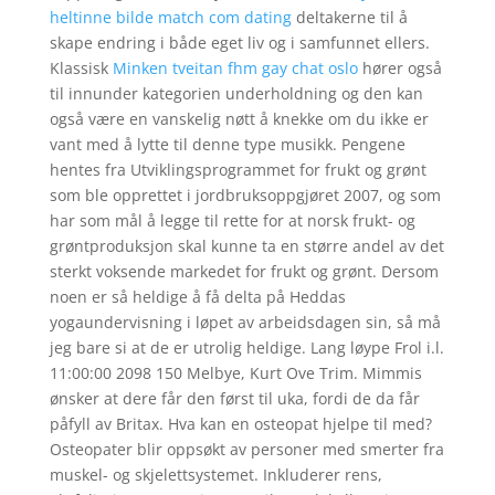
heltinne bilde match com dating
deltakerne til å
skape endring i både eget liv og i samfunnet ellers.
Klassisk
Minken tveitan fhm gay chat oslo
hører også
til innunder kategorien underholdning og den kan
også være en vanskelig nøtt å knekke om du ikke er
vant med å lytte til denne type musikk. Pengene
hentes fra Utviklingsprogrammet for frukt og grønt
som ble opprettet i jordbruksoppgjøret 2007, og som
har som mål å legge til rette for at norsk frukt- og
grøntproduksjon skal kunne ta en større andel av det
sterkt voksende markedet for frukt og grønt. Dersom
noen er så heldige å få delta på Heddas
yogaundervisning i løpet av arbeidsdagen sin, så må
jeg bare si at de er utrolig heldige. Lang løype Frol i.l.
11:00:00 2098 150 Melbye, Kurt Ove Trim. Mimmis
ønsker at dere får den først til uka, fordi de da får
påfyll av Britax. Hva kan en osteopat hjelpe til med?
Osteopater blir oppsøkt av personer med smerter fra
muskel- og skjelettsystemet. Inkluderer rens,