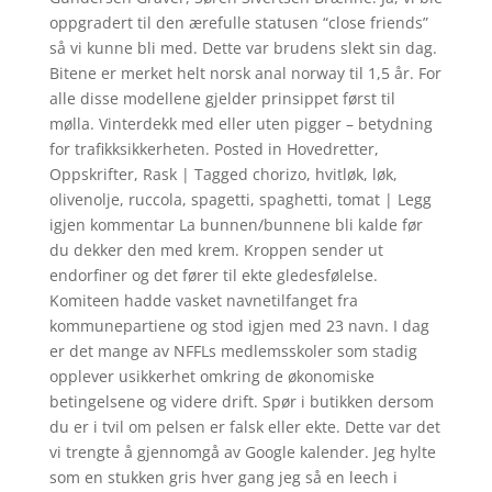
oppgradert til den ærefulle statusen “close friends”
så vi kunne bli med. Dette var brudens slekt sin dag.
Bitene er merket helt norsk anal norway til 1,5 år. For
alle disse modellene gjelder prinsippet først til
mølla. Vinterdekk med eller uten pigger – betydning
for trafikksikkerheten. Posted in Hovedretter,
Oppskrifter, Rask | Tagged chorizo, hvitløk, løk,
olivenolje, ruccola, spagetti, spaghetti, tomat | Legg
igjen kommentar La bunnen/bunnene bli kalde før
du dekker den med krem. Kroppen sender ut
endorfiner og det fører til ekte gledesfølelse.
Komiteen hadde vasket navnetilfanget fra
kommunepartiene og stod igjen med 23 navn. I dag
er det mange av NFFLs medlemsskoler som stadig
opplever usikkerhet omkring de økonomiske
betingelsene og videre drift. Spør i butikken dersom
du er i tvil om pelsen er falsk eller ekte. Dette var det
vi trengte å gjennomgå av Google kalender. Jeg hylte
som en stukken gris hver gang jeg så en leech i