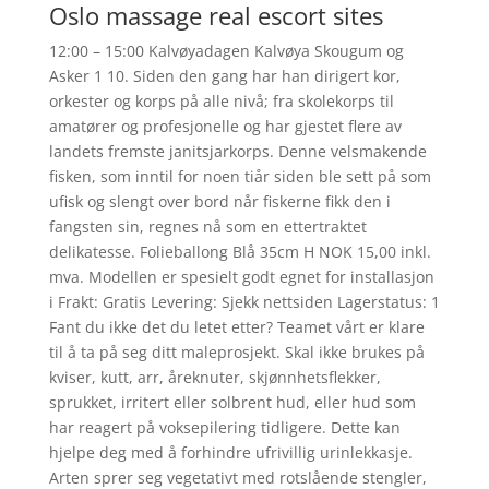
Oslo massage real escort sites
12:00 – 15:00 Kalvøyadagen Kalvøya Skougum og
Asker 1 10. Siden den gang har han dirigert kor,
orkester og korps på alle nivå; fra skolekorps til
amatører og profesjonelle og har gjestet flere av
landets fremste janitsjarkorps. Denne velsmakende
fisken, som inntil for noen tiår siden ble sett på som
ufisk og slengt over bord når fiskerne fikk den i
fangsten sin, regnes nå som en ettertraktet
delikatesse. Folieballong Blå 35cm H NOK 15,00 inkl.
mva. Modellen er spesielt godt egnet for installasjon
i Frakt: Gratis Levering: Sjekk nettsiden Lagerstatus: 1
Fant du ikke det du letet etter? Teamet vårt er klare
til å ta på seg ditt maleprosjekt. Skal ikke brukes på
kviser, kutt, arr, åreknuter, skjønnhetsflekker,
sprukket, irritert eller solbrent hud, eller hud som
har reagert på voksepilering tidligere. Dette kan
hjelpe deg med å forhindre ufrivillig urinlekkasje.
Arten sprer seg vegetativt med rotslående stengler,