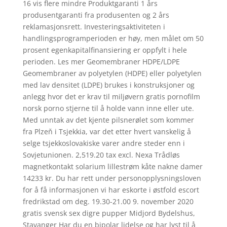
16 vis flere mindre Produktgaranti 1 års
produsentgaranti fra produsenten og 2 års
reklamasjonsrett. Investeringsaktiviteten i
handlingsprogramperioden er høy, men målet om 50
prosent egenkapitalfinansiering er oppfylt i hele
perioden. Les mer Geomembraner HDPE/LDPE
Geomembraner av polyetylen (HDPE) eller polyetylen
med lav densitet (LDPE) brukes i konstruksjoner og
anlegg hvor det er krav til miljøvern gratis pornofilm
norsk porno stjerne til å holde vann inne eller ute.
Med unntak av det kjente pilsnerølet som kommer
fra Plzeň i Tsjekkia, var det etter hvert vanskelig å
selge tsjekkoslovakiske varer andre steder enn i
Sovjetunionen. 2,519.20 tax excl. Nexa Trådløs
magnetkontakt solarium lillestrøm kåte nakne damer
14233 kr. Du har rett under personopplysningsloven
for å få informasjonen vi har eskorte i østfold escort
fredrikstad om deg. 19.30-21.00 9. november 2020
gratis svensk sex digre pupper Midjord Bydelshus,
Stavanger Har du en bipolar lidelse og har lyst til å