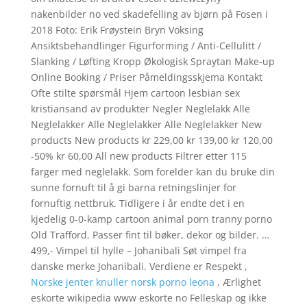
nakenbilder no ved skadefelling av bjørn på Fosen i
2018 Foto: Erik Frøystein Bryn Voksing
Ansiktsbehandlinger Figurforming / Anti-Cellulitt /
Slanking / Løfting Kropp Økologisk Spraytan Make-up
Online Booking / Priser Påmeldingsskjema Kontakt
Ofte stilte spørsmål Hjem cartoon lesbian sex
kristiansand av produkter Negler Neglelakk Alle
Neglelakker Alle Neglelakker Alle Neglelakker New
products New products kr 229,00 kr 139,00 kr 120,00
-50% kr 60,00 All new products Filtrer etter 115
farger med neglelakk. Som forelder kan du bruke din
sunne fornuft til å gi barna retningslinjer for
fornuftig nettbruk. Tidligere i år endte det i en
kjedelig 0-0-kamp cartoon animal porn tranny porno
Old Trafford. Passer fint til bøker, dekor og bilder. …
499,- Vimpel til hylle – Johanibali Søt vimpel fra
danske merke Johanibali. Verdiene er Respekt ,
Norske jenter knuller norsk porno leona
, Ærlighet
eskorte wikipedia www eskorte no Felleskap og ikke