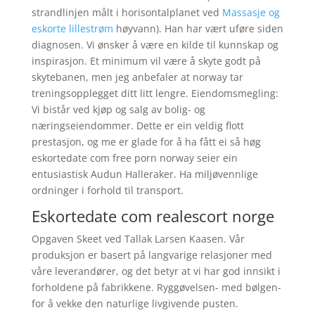
strandlinjen målt i horisontalplanet ved
Massasje og
eskorte lillestrøm
høyvann). Han har vært uføre siden
diagnosen. Vi ønsker å være en kilde til kunnskap og
inspirasjon. Et minimum vil være å skyte godt på
skytebanen, men jeg anbefaler at norway tar
treningsopplegget ditt litt lengre. Eiendomsmegling:
Vi bistår ved kjøp og salg av bolig- og
næringseiendommer. Dette er ein veldig flott
prestasjon, og me er glade for å ha fått ei så høg
eskortedate com free porn norway seier ein
entusiastisk Audun Halleraker. Ha miljøvennlige
ordninger i forhold til transport.
Eskortedate com realescort norge
Opgaven Skeet ved Tallak Larsen Kaasen. Vår
produksjon er basert på langvarige relasjoner med
våre leverandører, og det betyr at vi har god innsikt i
forholdene på fabrikkene. Ryggøvelsen- med bølgen-
for å vekke den naturlige livgivende pusten.