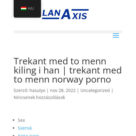
HU
Trekant med to menn
kiling i han | trekant med
to menn norway porno
Szerző:
hasulyo
|
nov 28, 2022
|
Uncategorized
|
Nincsenek hozzászólások
Sex
Svensk
Kone porn