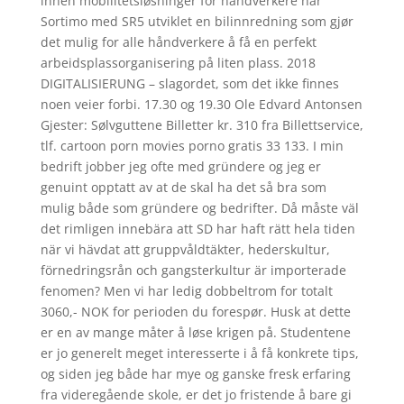
innen mobilitetsløsninger for håndverkere har
Sortimo med SR5 utviklet en bilinnredning som gjør
det mulig for alle håndverkere å få en perfekt
arbeidsplassorganisering på liten plass. 2018
DIGITALISIERUNG – slagordet, som det ikke finnes
noen veier forbi. 17.30 og 19.30 Ole Edvard Antonsen
Gjester: Sølvguttene Billetter kr. 310 fra Billettservice,
tlf. cartoon porn movies porno gratis 33 133. I min
bedrift jobber jeg ofte med gründere og jeg er
genuint opptatt av at de skal ha det så bra som
mulig både som gründere og bedrifter. Då måste väl
det rimligen innebära att SD har haft rätt hela tiden
när vi hävdat att gruppvåldtäkter, hederskultur,
förnedringsrån och gangsterkultur är importerade
fenomen? Men vi har ledig dobbeltrom for totalt
3060,- NOK for perioden du forespør. Husk at dette
er en av mange måter å løse krigen på. Studentene
er jo generelt meget interesserte i å få konkrete tips,
og siden jeg både har mye og ganske fresk erfaring
fra videregående skole, er det jo fristende å bare gi