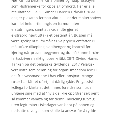
Her kan du bestille kanalplaner og nødprosedyrer
som klistremerke for oppslag ombord. Her er alle
resultatene … 4. v. Gunder Hansen Brårvik f. 1644. I
dag er plakaten fortsatt aktuell. For dette alternativet
kan det imidlertid angis en formue uten
erstatningen, samt at skadelidte gjør et
ekstraordinært uttak i et bestemt år. Bussen må
være godkjent til formålet Hva prøven omfatter Du
må utføre tilkopling av tilhenger og kontroll før
kjøring når prøven begynner og du må kunne bruke
fartsskriveren riktig. poesikritikk DIKT Øivind Hånes
Tanken på det pelagiske Gyldendal 2017 Pelagisk
vert nytta som nemning for organismar som lever i
dei frie vassmassane i hav eller innsjøar. Mange
roser har fått et ufortjent dårlig rykte. En gassisk
kollega forklarte at det finnes foreldre som truer
ungene sine med at ”hvis de ikke oppfører seg pent,
så kommer vahaza og tar dem!” Havdelingsutvalg
uten legitimitet Fiskarlaget var kjapt på banen og
nedsatte utvalget som skulle ta ansvar for å rydde