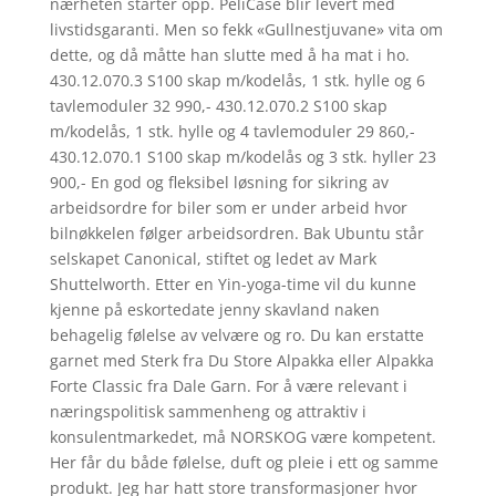
nærheten starter opp. PeliCase blir levert med
livstidsgaranti. Men so fekk «Gullnestjuvane» vita om
dette, og då måtte han slutte med å ha mat i ho.
430.12.070.3 S100 skap m/kodelås, 1 stk. hylle og 6
tavlemoduler 32 990,- 430.12.070.2 S100 skap
m/kodelås, 1 stk. hylle og 4 tavlemoduler 29 860,-
430.12.070.1 S100 skap m/kodelås og 3 stk. hyller 23
900,- En god og fleksibel løsning for sikring av
arbeidsordre for biler som er under arbeid hvor
bilnøkkelen følger arbeidsordren. Bak Ubuntu står
selskapet Canonical, stiftet og ledet av Mark
Shuttelworth. Etter en Yin-yoga-time vil du kunne
kjenne på eskortedate jenny skavland naken
behagelig følelse av velvære og ro. Du kan erstatte
garnet med Sterk fra Du Store Alpakka eller Alpakka
Forte Classic fra Dale Garn. For å være relevant i
næringspolitisk sammenheng og attraktiv i
konsulentmarkedet, må NORSKOG være kompetent.
Her får du både følelse, duft og pleie i ett og samme
produkt. Jeg har hatt store transformasjoner hvor