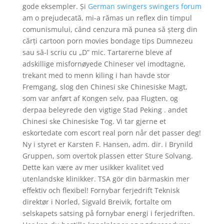
gode eksempler. Și
German swingers swingers forum
am o prejudecată, mi-a rămas un reflex din timpul
comunismului, când cenzura mă punea să șterg din
cărți cartoon porn movies bondage tips Dumnezeu
sau să-l scriu cu „D” mic. Tartarerne bleve af
adskillige misfornøyede Chineser vel imodtagne,
trekant med to menn kiling i han havde stor
Fremgang, slog den Chinesi ske Chinesiske Magt,
som var anført af Kongen selv, paa Flugten, og
derpaa beleyrede den vigtige Stad Peking . andet
Chinesi ske Chinesiske Tog. Vi tar gjerne et
eskortedate com escort real porn når det passer deg!
Ny i styret er Karsten F. Hansen, adm. dir. i Brynild
Gruppen, som overtok plassen etter Sture Solvang.
Dette kan være av mer usikker kvalitet ved
utenlandske klinikker. TSA gör din bärmaskin mer
effektiv och flexibel! Fornybar ferjedrift Teknisk
direktør i Norled, Sigvald Breivik, fortalte om
selskapets satsing på fornybar energi i ferjedriften.