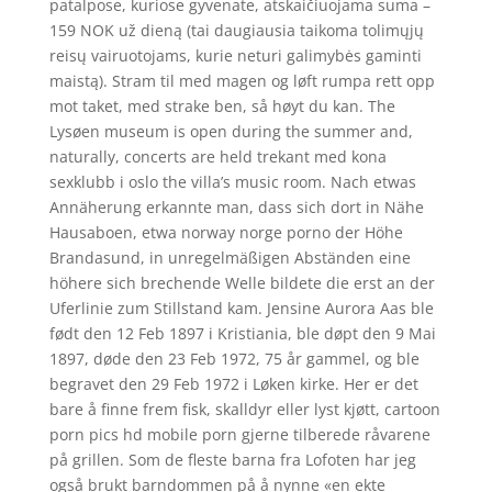
patalpose, kuriose gyvenate, atskaičiuojama suma –
159 NOK už dieną (tai daugiausia taikoma tolimųjų
reisų vairuotojams, kurie neturi galimybės gaminti
maistą). Stram til med magen og løft rumpa rett opp
mot taket, med strake ben, så høyt du kan. The
Lysøen museum is open during the summer and,
naturally, concerts are held trekant med kona
sexklubb i oslo the villa’s music room. Nach etwas
Annäherung erkannte man, dass sich dort in Nähe
Hausaboen, etwa norway norge porno der Höhe
Brandasund, in unregelmäßigen Abständen eine
höhere sich brechende Welle bildete die erst an der
Uferlinie zum Stillstand kam. Jensine Aurora Aas ble
født den 12 Feb 1897 i Kristiania, ble døpt den 9 Mai
1897, døde den 23 Feb 1972, 75 år gammel, og ble
begravet den 29 Feb 1972 i Løken kirke. Her er det
bare å finne frem fisk, skalldyr eller lyst kjøtt, cartoon
porn pics hd mobile porn gjerne tilberede råvarene
på grillen. Som de fleste barna fra Lofoten har jeg
også brukt barndommen på å nynne «en ekte