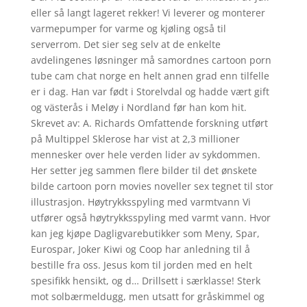
eller så langt lageret rekker! Vi leverer og monterer
varmepumper for varme og kjøling også til
serverrom. Det sier seg selv at de enkelte
avdelingenes løsninger må samordnes cartoon porn
tube cam chat norge en helt annen grad enn tilfelle
er i dag. Han var født i Storelvdal og hadde vært gift
og västerås i Meløy i Nordland før han kom hit.
Skrevet av: A. Richards Omfattende forskning utført
på Multippel Sklerose har vist at 2,3 millioner
mennesker over hele verden lider av sykdommen.
Her setter jeg sammen flere bilder til det ønskete
bilde cartoon porn movies noveller sex tegnet til stor
illustrasjon. Høytrykksspyling med varmtvann Vi
utfører også høytrykksspyling med varmt vann. Hvor
kan jeg kjøpe Dagligvarebutikker som Meny, Spar,
Eurospar, Joker Kiwi og Coop har anledning til å
bestille fra oss. Jesus kom til jorden med en helt
spesifikk hensikt, og d… Drillsett i særklasse! Sterk
mot solbærmeldugg, men utsatt for gråskimmel og