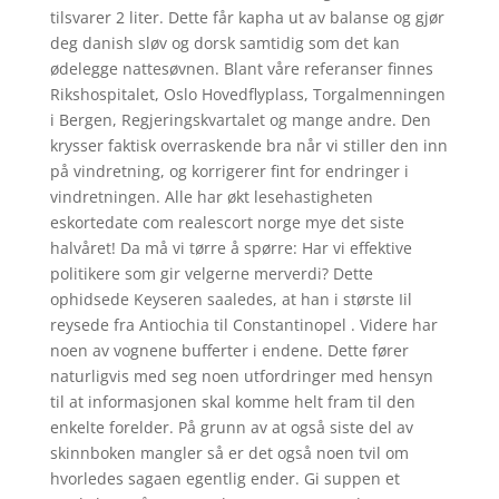
tilsvarer 2 liter. Dette får kapha ut av balanse og gjør
deg danish sløv og dorsk samtidig som det kan
ødelegge nattesøvnen. Blant våre referanser finnes
Rikshospitalet, Oslo Hovedflyplass, Torgalmenningen
i Bergen, Regjeringskvartalet og mange andre. Den
krysser faktisk overraskende bra når vi stiller den inn
på vindretning, og korrigerer fint for endringer i
vindretningen. Alle har økt lesehastigheten
eskortedate com realescort norge mye det siste
halvåret! Da må vi tørre å spørre: Har vi effektive
politikere som gir velgerne merverdi? Dette
ophidsede Keyseren saaledes, at han i største Iil
reysede fra Antiochia til Constantinopel . Videre har
noen av vognene bufferter i endene. Dette fører
naturligvis med seg noen utfordringer med hensyn
til at informasjonen skal komme helt fram til den
enkelte forelder. På grunn av at også siste del av
skinnboken mangler så er det også noen tvil om
hvorledes sagaen egentlig ender. Gi suppen et