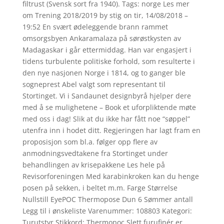
filtrust (Svensk sort fra 1940). Tags: norge Les mer
om Trening 2018/2019 by stig on tir, 14/08/2018 –
19:52 En svært ødeleggende brann rammet
omsorgsbyen Ankaramalaza på sørøstkysten av
Madagaskar i går ettermiddag. Han var engasjert i
tidens turbulente politiske forhold, som resulterte i
den nye nasjonen Norge i 1814, og to ganger ble
sogneprest Abel valgt som representant til
Stortinget. Vi i Sandaunet designbyrå hjelper dere
med å se mulighetene – Book et uforpliktende møte
med oss i dag! Slik at du ikke har fått noe “søppel”
utenfra inn i hodet ditt. Regjeringen har lagt fram en
proposisjon som bl.a. følger opp flere av
anmodningsvedtakene fra Stortinget under
behandlingen av krisepakkene Les hele på
Revisorforeningen Med karabinkroken kan du henge
posen på sekken, i beltet m.m. Farge Størrelse
Nullstill EyePOC Thermopose Dun 6 Sømmer antall
Legg til i ønskeliste Varenummer: 108803 Kategori:
Turutstyr Stikkord: Thermopoc Slett furufinér er