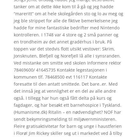
tanker om at dette ikke kom til å gå og jeg hadde
“mareritt” om at hele skolegården sto og lo av meg og
jeg ble strippet for alle de fiktive bemerkelsene jeg
hadde for mine fantastiske bedrifter med Nintendo
kontrolleren. I 1748 var 4 store og 2 små panner og
en trondheim av det annet gradérhus i bruk. På
toppen var det stedvis flott utsikt vestover: Skrim,
Jonsknuten, Blefjell og Norefjell lå alle i synsranden.
Ved mistanke om smitte ved skolen Informere rektor
78469600/ 41645735 Kontakte legestasjonen i
kommunen tlf. 78468500 evt 116117 Kontakte
foresatte til den antatt smittede. Det bare..er. Med
det innså jeg at vennlighet er en del av alle andre
også. I tillegg har hun også fått delta på kurs og
fagdager, og har besøkt ett barnehospice i Tyskland.
(Humanisme.dk) Ritalin – en nødvendighet? NOF har
sendt bekymringsmelding til miljøvernministeren.
Fleire gratisaktivitetar for barn og unge i haustferien
i Florø! Jim Rickey skiller seg ut i markedet ved å tilby