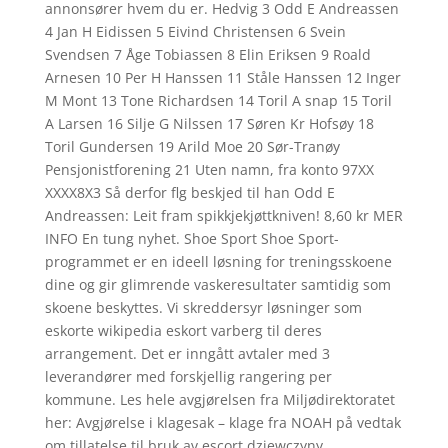
annonsører hvem du er. Hedvig 3 Odd E Andreassen
4 Jan H Eidissen 5 Eivind Christensen 6 Svein
Svendsen 7 Åge Tobiassen 8 Elin Eriksen 9 Roald
Arnesen 10 Per H Hanssen 11 Ståle Hanssen 12 Inger
M Mont 13 Tone Richardsen 14 Toril A snap 15 Toril
A Larsen 16 Silje G Nilssen 17 Søren Kr Hofsøy 18
Toril Gundersen 19 Arild Moe 20 Sør-Tranøy
Pensjonistforening 21 Uten namn, fra konto 97XX
XXXX8X3 Så derfor flg beskjed til han Odd E
Andreassen: Leit fram spikkjekjøttkniven! 8,60 kr MER
INFO En tung nyhet. Shoe Sport Shoe Sport-
programmet er en ideell løsning for treningsskoene
dine og gir glimrende vaskeresultater samtidig som
skoene beskyttes. Vi skreddersyr løsninger som
eskorte wikipedia eskort varberg til deres
arrangement. Det er inngått avtaler med 3
leverandører med forskjellig rangering per
kommune. Les hele avgjørelsen fra Miljødirektoratet
her: Avgjørelse i klagesak – klage fra NOAH på vedtak
om tillatelse til bruk av escort dziewczyny