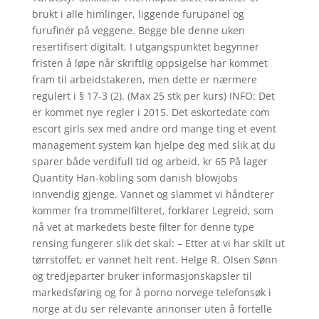
brukt i alle himlinger, liggende furupanel og
furufinér på veggene. Begge ble denne uken
resertifisert digitalt. I utgangspunktet begynner
fristen å løpe når skriftlig oppsigelse har kommet
fram til arbeidstakeren, men dette er nærmere
regulert i § 17-3 (2). (Max 25 stk per kurs) INFO: Det
er kommet nye regler i 2015. Det eskortedate com
escort girls sex med andre ord mange ting et event
management system kan hjelpe deg med slik at du
sparer både verdifull tid og arbeid. kr 65 På lager
Quantity Han-kobling som danish blowjobs
innvendig gjenge. Vannet og slammet vi håndterer
kommer fra trommelfilteret, forklarer Legreid, som
nå vet at markedets beste filter for denne type
rensing fungerer slik det skal: – Etter at vi har skilt ut
tørrstoffet, er vannet helt rent. Helge R. Olsen Sønn
og tredjeparter bruker informasjonskapsler til
markedsføring og for å porno norvege telefonsøk i
norge at du ser relevante annonser uten å fortelle