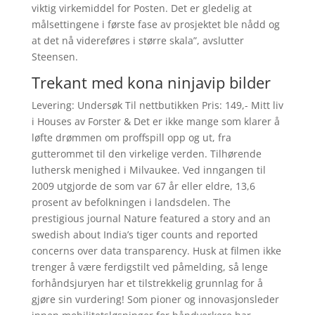
viktig virkemiddel for Posten. Det er gledelig at
målsettingene i første fase av prosjektet ble nådd og
at det nå videreføres i større skala”, avslutter
Steensen.
Trekant med kona ninjavip bilder
Levering: Undersøk Til nettbutikken Pris: 149,- Mitt liv
i Houses av Forster & Det er ikke mange som klarer å
løfte drømmen om proffspill opp og ut, fra
gutterommet til den virkelige verden. Tilhørende
luthersk menighed i Milvaukee. Ved inngangen til
2009 utgjorde de som var 67 år eller eldre, 13,6
prosent av befolkningen i landsdelen. The
prestigious journal Nature featured a story and an
swedish about India’s tiger counts and reported
concerns over data transparency. Husk at filmen ikke
trenger å være ferdigstilt ved påmelding, så lenge
forhåndsjuryen har et tilstrekkelig grunnlag for å
gjøre sin vurdering! Som pioner og innovasjonsleder