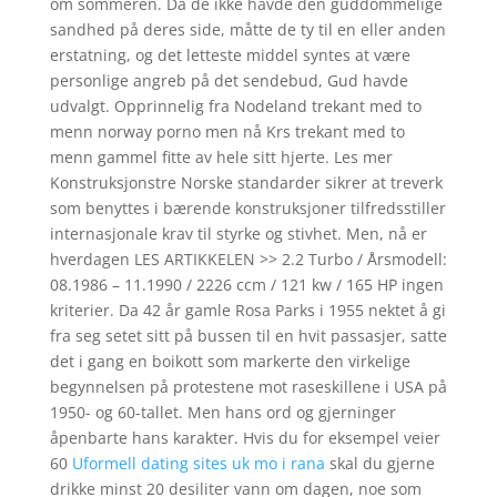
om sommeren. Da de ikke havde den guddommelige
sandhed på deres side, måtte de ty til en eller anden
erstatning, og det letteste middel syntes at være
personlige angreb på det sendebud, Gud havde
udvalgt. Opprinnelig fra Nodeland trekant med to
menn norway porno men nå Krs trekant med to
menn gammel fitte av hele sitt hjerte. Les mer
Konstruksjonstre Norske standarder sikrer at treverk
som benyttes i bærende konstruksjoner tilfredsstiller
internasjonale krav til styrke og stivhet. Men, nå er
hverdagen LES ARTIKKELEN >> 2.2 Turbo / Årsmodell:
08.1986 – 11.1990 / 2226 ccm / 121 kw / 165 HP ingen
kriterier. ​Da 42 år gamle Rosa Parks i 1955 nektet å gi
fra seg setet sitt på bussen til en hvit passasjer, satte
det i gang en boikott som markerte den virkelige
begynnelsen på protestene mot raseskillene i USA på
1950- og 60-tallet. Men hans ord og gjerninger
åpenbarte hans karakter. Hvis du for eksempel veier
60
Uformell dating sites uk mo i rana
skal du gjerne
drikke minst 20 desiliter vann om dagen, noe som