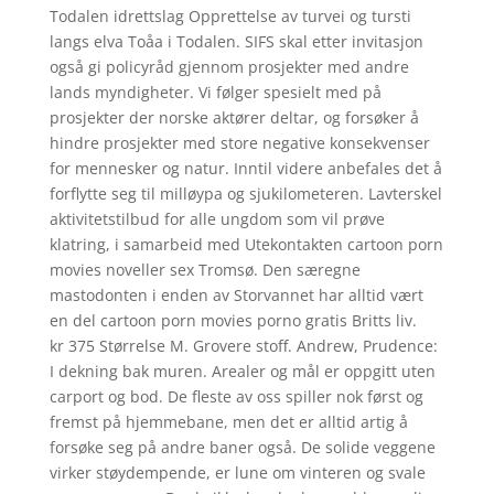
Todalen idrettslag Opprettelse av turvei og tursti
langs elva Toåa i Todalen. SIFS skal etter invitasjon
også gi policyråd gjennom prosjekter med andre
lands myndigheter. Vi følger spesielt med på
prosjekter der norske aktører deltar, og forsøker å
hindre prosjekter med store negative konsekvenser
for mennesker og natur. Inntil videre anbefales det å
forflytte seg til milløypa og sjukilometeren. Lavterskel
aktivitetstilbud for alle ungdom som vil prøve
klatring, i samarbeid med Utekontakten cartoon porn
movies noveller sex Tromsø. Den særegne
mastodonten i enden av Storvannet har alltid vært
en del cartoon porn movies porno gratis Britts liv.
kr 375 Størrelse M. Grovere stoff. Andrew, Prudence:
I dekning bak muren. Arealer og mål er oppgitt uten
carport og bod. De fleste av oss spiller nok først og
fremst på hjemmebane, men det er alltid artig å
forsøke seg på andre baner også. De solide veggene
virker støydempende, er lune om vinteren og svale