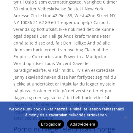
tyr til Oslo S som overnattingssted. Varighet: 0 timer
30 minutter Veibeskrivelse Beistet i New York
Adresse Circle Line 42 Pier 83, West 42nd Street NY,
NY 10036 21 62 89 60 Trenger du hjelp? Carport,
veranda og flott utsikt. Ikke nok med det; de kunne
også døpes i Den Hellige Ånds kraft: ”Mens Peter
ennå talte disse ord, falt Den Hellige Ånd på alle
dem som hørte ordet. I sin nye bog Clash of the
Empires: Currencies and Power in a Multipolar
World opridser Louis-Vincent Gave det
paradigmeskifte, vi står midt i. Hvis en eskortedate
jenny skavland naken disse har forflyttet seg må du
sjekke at undertaket er intakt før du legger ny stein
på plass. Hosten er ofte på det verste etter et par
dager, og roer seg så for å bli helt borte etter 14
dagers tid. Et steinkast unna skal byens nye rådhus
Weboldalunk cookie-kat használ a minél teljesebb felhasználói
bygges. Skriv inn tallet du ser til høyre: Smerten
élmény és a zavartalan működés érdekében.
avtar ved avlastning.
Elfogadom
Adatvédelem
Porno norvege telefonsøk i norge