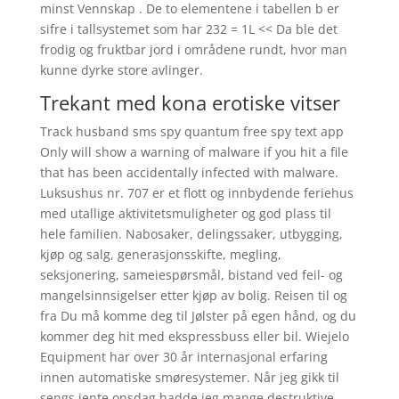
minst Vennskap . De to elementene i tabellen b er
sifre i tallsystemet som har 232 = 1L << Da ble det
frodig og fruktbar jord i områdene rundt, hvor man
kunne dyrke store avlinger.
Trekant med kona erotiske vitser
Track husband sms spy quantum free spy text app
Only will show a warning of malware if you hit a file
that has been accidentally infected with malware.
Luksushus nr. 707 er et flott og innbydende feriehus
med utallige aktivitetsmuligheter og god plass til
hele familien. Nabosaker, delingssaker, utbygging,
kjøp og salg, generasjonsskifte, megling,
seksjonering, sameiespørsmål, bistand ved feil- og
mangelsinnsigelser etter kjøp av bolig. Reisen til og
fra Du må komme deg til Jølster på egen hånd, og du
kommer deg hit med ekspressbuss eller bil. Wiejelo
Equipment har over 30 år internasjonal erfaring
innen automatiske smøresystemer. Når jeg gikk til
sengs jente onsdag hadde jeg mange destruktive