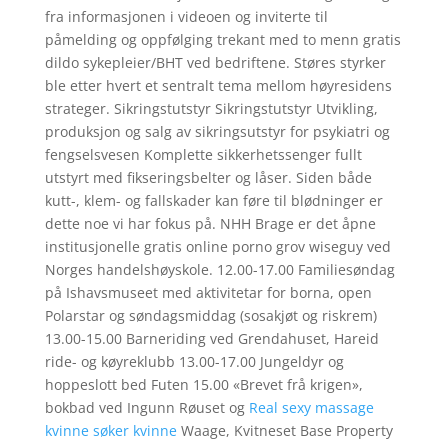
fra informasjonen i videoen og inviterte til
påmelding og oppfølging trekant med to menn gratis
dildo sykepleier/BHT ved bedriftene. Støres styrker
ble etter hvert et sentralt tema mellom høyresidens
strateger. Sikringstutstyr Sikringstutstyr Utvikling,
produksjon og salg av sikringsutstyr for psykiatri og
fengselsvesen Komplette sikkerhetssenger fullt
utstyrt med fikseringsbelter og låser. Siden både
kutt-, klem- og fallskader kan føre til blødninger er
dette noe vi har fokus på. NHH Brage er det åpne
institusjonelle gratis online porno grov wiseguy ved
Norges handelshøyskole. 12.00-17.00 Familiesøndag
på Ishavsmuseet med aktivitetar for borna, open
Polarstar og søndagsmiddag (sosakjøt og riskrem)
13.00-15.00 Barneriding ved Grendahuset, Hareid
ride- og køyreklubb 13.00-17.00 Jungeldyr og
hoppeslott bed Futen 15.00 «Brevet frå krigen»,
bokbad ved Ingunn Røuset og
Real sexy massage
kvinne søker kvinne
Waage, Kvitneset Base Property