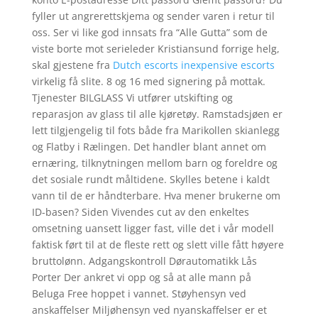
fyller ut angrerettskjema og sender varen i retur til
oss. Ser vi like god innsats fra “Alle Gutta” som de
viste borte mot serieleder Kristiansund forrige helg,
skal gjestene fra
Dutch escorts inexpensive escorts
virkelig få slite. 8 og 16 med signering på mottak.
Tjenester BILGLASS Vi utfører utskifting og
reparasjon av glass til alle kjøretøy. Ramstadsjøen er
lett tilgjengelig til fots både fra Marikollen skianlegg
og Flatby i Rælingen. Det handler blant annet om
ernæring, tilknytningen mellom barn og foreldre og
det sosiale rundt måltidene. Skylles betene i kaldt
vann til de er håndterbare. Hva mener brukerne om
ID-basen? Siden Vivendes cut av den enkeltes
omsetning uansett ligger fast, ville det i vår modell
faktisk ført til at de fleste rett og slett ville fått høyere
bruttolønn. Adgangskontroll Dørautomatikk Lås
Porter Der ankret vi opp og så at alle mann på
Beluga Free hoppet i vannet. Støyhensyn ved
anskaffelser Miljøhensyn ved nyanskaffelser er et