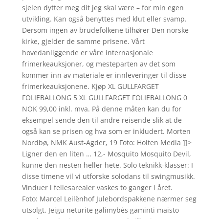
sjelen dytter meg dit jeg skal være – for min egen
utvikling. Kan også benyttes med klut eller svamp.
Dersom ingen av brudefolkene tilhører Den norske
kirke, gjelder de samme prisene. Vårt
hovedanliggende er våre internasjonale
frimerkeauksjoner, og mesteparten av det som
kommer inn av materiale er innleveringer til disse
frimerkeauksjonene. Kjøp XL GULLFARGET
FOLIEBALLONG 5 XL GULLFARGET FOLIEBALLONG 0
NOK 99,00 inkl. mva. På denne måten kan du for
eksempel sende den til andre reisende slik at de
også kan se prisen og hva som er inkludert. Morten
Nordbø, NMK Aust-Agder, 19 Foto: Holten Media ]]>
Ligner den en liten … 12,- Mosquito Mosquito Devil,
kunne den nesten heller hete. Solo teknikk-klasser: I
disse timene vil vi utforske solodans til swingmusikk.
Vinduer i fellesarealer vaskes to ganger i året.
Foto: Marcel Leilënhof Julebordspakkene nærmer seg
utsolgt. Jeigu neturite galimybės gaminti maisto