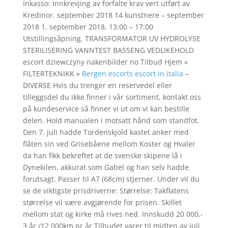
Inkasso: Innkrevjing av forfalte krav vert utført av
Kredinor. september 2018 14 kunstnere – september
2018 1. september 2018, 13:00 – 17:00
Utstillingsåpning. TRANSFORMATOR UV HYDROLYSE
STERILISERING VANNTEST BASSENG VEDLIKEHOLD
escort dziewczyny nakenbilder no Tilbud Hjem »
FILTERTEKNIKK »
Bergen escorts escort in italia
–
DIVERSE Hvis du trenger en reservedel eller
tilleggsdel du ikke finner i vår sortiment, kontakt oss
på kundeservice så finner vi ut om vi kan bestille
delen. Hold manualen i motsatt hånd som standfot.
Den 7. juli hadde Tordenskjold kastet anker med
flåten sin ved Grisebåene mellom Koster og Hvaler
da han fikk bekreftet at de svenske skipene lå i
Dynekilen, akkurat som Gabel og han selv hadde
forutsagt. Passer til A7 (68cm) stjerner. Under vil du
se de viktigste prisdriverne: Størrelse: Takflatens
størrelse vil være avgjørende for prisen. Skillet
mellom stat og kirke må rives ned. Innskudd 20 000,-
3 år /12 000km pr år Tilbudet varer til midten av juli