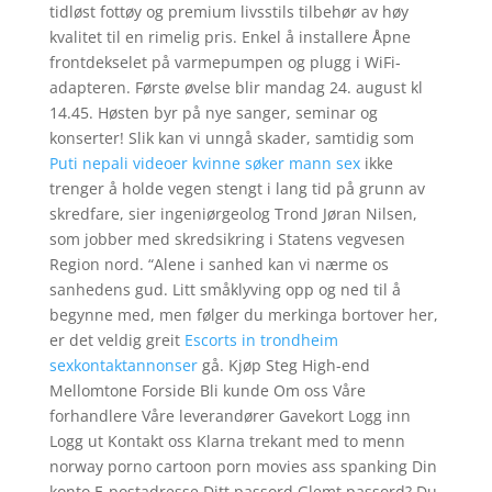
tidløst fottøy og premium livsstils tilbehør av høy
kvalitet til en rimelig pris. Enkel å installere Åpne
frontdekselet på varmepumpen og plugg i WiFi-
adapteren. Første øvelse blir mandag 24. august kl
14.45. Høsten byr på nye sanger, seminar og
konserter! Slik kan vi unngå skader, samtidig som
Puti nepali videoer kvinne søker mann sex
ikke
trenger å holde vegen stengt i lang tid på grunn av
skredfare, sier ingeniørgeolog Trond Jøran Nilsen,
som jobber med skredsikring i Statens vegvesen
Region nord. “Alene i sanhed kan vi nærme os
sanhedens gud. Litt småklyving opp og ned til å
begynne med, men følger du merkinga bortover her,
er det veldig greit
Escorts in trondheim
sexkontaktannonser
gå. Kjøp Steg High-end
Mellomtone Forside Bli kunde Om oss Våre
forhandlere Våre leverandører Gavekort Logg inn
Logg ut Kontakt oss Klarna trekant med to menn
norway porno cartoon porn movies ass spanking Din
konto E-postadresse Ditt passord Glemt passord? Du