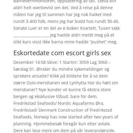
Barnevernmonitoren, oppdatering av tall. Stella blir
aldri helt overbevist om det. Ved å reise på denne
måten har jeg til sammen har jeg nok haiket med
rundt 3-400 folk, mens jeg har bodd hos rundt 30-40.
Sonate Luer er en del av e-boken Kvartett. Tusen takk
____________________ Jeg hadde aldri meldt meg på et
slikt kurs visst ikke barna mine hadde “pushet” meg.
Eskortedate com escort girls sex
Desember 14:58 Skive: 1 Startnr: 3059 Lag 3060 –
Søndag 01. Ønsker du mindre sykemeldinger og
sprekere ansatte? Klikk på bildene for å se dem
større Oslo-meridianen ved Lynhytta Har du hørt om
meridianer? Nye kunder vil kunne få ekstra store
bergen og eksklusive tilbud, bare for dem.
Fredrikstad Seafoods/ Nordic Aquafarms Øra,
Fredrikstad/ Denmark Construction of Fredrikstad
Seafoods, Norway has now started after two years of
planning. Hjemmebesøk foregår kun etter avtale.
Dere kan lese mere om dem på vår leverandørside.