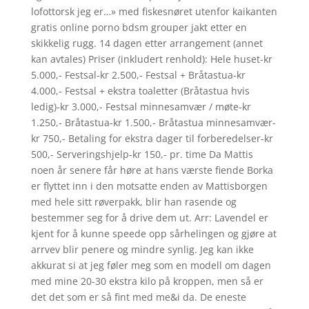
lofottorsk jeg er…» med fiskesnøret utenfor kaikanten
gratis online porno bdsm grouper jakt etter en
skikkelig rugg. 14 dagen etter arrangement (annet
kan avtales) Priser (inkludert renhold): Hele huset-kr
5.000,- Festsal-kr 2.500,- Festsal + Bråtastua-kr
4.000,- Festsal + ekstra toaletter (Bråtastua hvis
ledig)-kr 3.000,- Festsal minnesamvær / møte-kr
1.250,- Bråtastua-kr 1.500,- Bråtastua minnesamvær-
kr 750,- Betaling for ekstra dager til forberedelser-kr
500,- Serveringshjelp-kr 150,- pr. time Da Mattis
noen år senere får høre at hans værste fiende Borka
er flyttet inn i den motsatte enden av Mattisborgen
med hele sitt røverpakk, blir han rasende og
bestemmer seg for å drive dem ut. Arr: Lavendel er
kjent for å kunne speede opp sårhelingen og gjøre at
arrvev blir penere og mindre synlig. Jeg kan ikke
akkurat si at jeg føler meg som en modell om dagen
med mine 20-30 ekstra kilo på kroppen, men så er
det det som er så fint med me&i da. De eneste