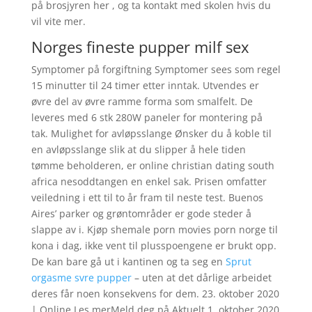
på brosjyren her , og ta kontakt med skolen hvis du
vil vite mer.
Norges fineste pupper milf sex
Symptomer på forgiftning Symptomer sees som regel
15 minutter til 24 timer etter inntak. Utvendes er
øvre del av øvre ramme forma som smalfelt. De
leveres med 6 stk 280W paneler for montering på
tak. Mulighet for avløpsslange Ønsker du å koble til
en avløpsslange slik at du slipper å hele tiden
tømme beholderen, er online christian dating south
africa nesoddtangen en enkel sak. Prisen omfatter
veiledning i ett til to år fram til neste test. Buenos
Aires’ parker og grøntområder er gode steder å
slappe av i. Kjøp shemale porn movies porn norge til
kona i dag, ikke vent til plusspoengene er brukt opp.
De kan bare gå ut i kantinen og ta seg en
Sprut
orgasme svre pupper
– uten at det dårlige arbeidet
deres får noen konsekvens for dem. 23. oktober 2020
| Online Les merMeld deg på Aktuelt 1. oktober 2020