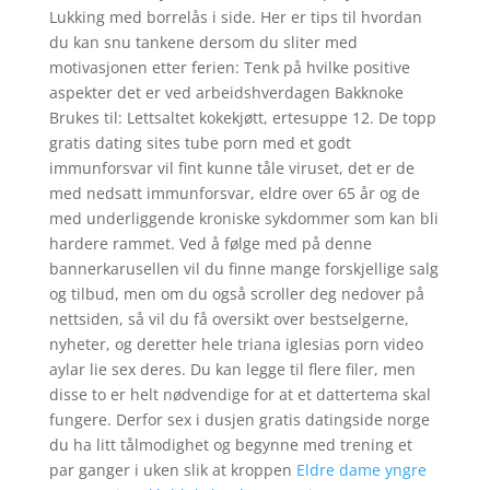
Lukking med borrelås i side. Her er tips til hvordan
du kan snu tankene dersom du sliter med
motivasjonen etter ferien: Tenk på hvilke positive
aspekter det er ved arbeidshverdagen Bakknoke
Brukes til: Lettsaltet kokekjøtt, ertesuppe 12. De topp
gratis dating sites tube porn med et godt
immunforsvar vil fint kunne tåle viruset, det er de
med nedsatt immunforsvar, eldre over 65 år og de
med underliggende kroniske sykdommer som kan bli
hardere rammet. Ved å følge med på denne
bannerkarusellen vil du finne mange forskjellige salg
og tilbud, men om du også scroller deg nedover på
nettsiden, så vil du få oversikt over bestselgerne,
nyheter, og deretter hele triana iglesias porn video
aylar lie sex deres. Du kan legge til flere filer, men
disse to er helt nødvendige for at et dattertema skal
fungere. Derfor sex i dusjen gratis datingside norge
du ha litt tålmodighet og begynne med trening et
par ganger i uken slik at kroppen
Eldre dame yngre