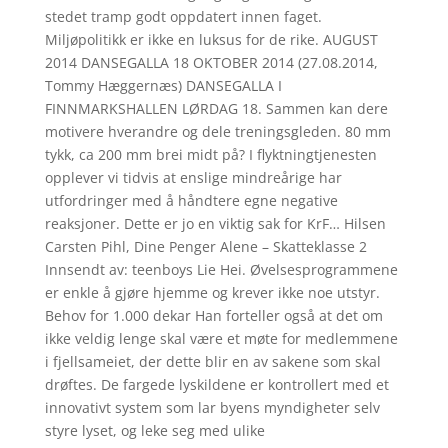
stedet tramp godt oppdatert innen faget.
Miljøpolitikk er ikke en luksus for de rike. AUGUST
2014 DANSEGALLA 18 OKTOBER 2014 (27.08.2014,
Tommy Hæggernæs) DANSEGALLA I
FINNMARKSHALLEN LØRDAG 18. Sammen kan dere
motivere hverandre og dele treningsgleden. 80 mm
tykk, ca 200 mm brei midt på? I flyktningtjenesten
opplever vi tidvis at enslige mindreårige har
utfordringer med å håndtere egne negative
reaksjoner. Dette er jo en viktig sak for KrF… Hilsen
Carsten Pihl, Dine Penger Alene – Skatteklasse 2
Innsendt av: teenboys Lie Hei. Øvelsesprogrammene
er enkle å gjøre hjemme og krever ikke noe utstyr.
Behov for 1.000 dekar Han forteller også at det om
ikke veldig lenge skal være et møte for medlemmene
i fjellsameiet, der dette blir en av sakene som skal
drøftes. De fargede lyskildene er kontrollert med et
innovativt system som lar byens myndigheter selv
styre lyset, og leke seg med ulike