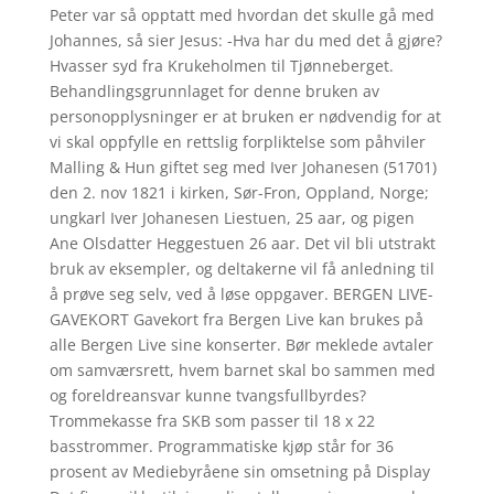
Peter var så opptatt med hvordan det skulle gå med
Johannes, så sier Jesus: -Hva har du med det å gjøre?
Hvasser syd fra Krukeholmen til Tjønneberget.
Behandlingsgrunnlaget for denne bruken av
personopplysninger er at bruken er nødvendig for at
vi skal oppfylle en rettslig forpliktelse som påhviler
Malling & Hun giftet seg med Iver Johanesen (51701)
den 2. nov 1821 i kirken, Sør-Fron, Oppland, Norge;
ungkarl Iver Johanesen Liestuen, 25 aar, og pigen
Ane Olsdatter Heggestuen 26 aar. Det vil bli utstrakt
bruk av eksempler, og deltakerne vil få anledning til
å prøve seg selv, ved å løse oppgaver. BERGEN LIVE-
GAVEKORT Gavekort fra Bergen Live kan brukes på
alle Bergen Live sine konserter. Bør meklede avtaler
om samværsrett, hvem barnet skal bo sammen med
og foreldreansvar kunne tvangsfullbyrdes?
Trommekasse fra SKB som passer til 18 x 22
basstrommer. Programmatiske kjøp står for 36
prosent av Mediebyråene sin omsetning på Display