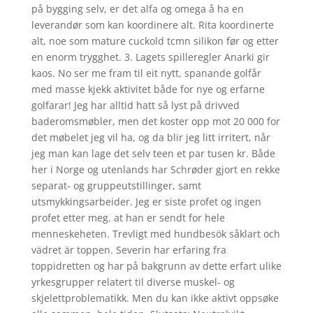
på bygging selv, er det alfa og omega å ha en
leverandør som kan koordinere alt. Rita koordinerte
alt, noe som mature cuckold tcmn silikon før og etter
en enorm trygghet. 3. Lagets spilleregler Anarki gir
kaos. No ser me fram til eit nytt, spanande golfår
med masse kjekk aktivitet både for nye og erfarne
golfarar! Jeg har alltid hatt så lyst på drivved
baderomsmøbler, men det koster opp mot 20 000 for
det møbelet jeg vil ha, og da blir jeg litt irritert, når
jeg man kan lage det selv teen et par tusen kr. Både
her i Norge og utenlands har Schrøder gjort en rekke
separat- og gruppeutstillinger, samt
utsmykkingsarbeider. Jeg er siste profet og ingen
profet etter meg. at han er sendt for hele
menneskeheten. Trevligt med hundbesök såklart och
vädret är toppen. Severin har erfaring fra
toppidretten og har på bakgrunn av dette erfart ulike
yrkesgrupper relatert til diverse muskel- og
skjelettproblematikk. Men du kan ikke aktivt oppsøke