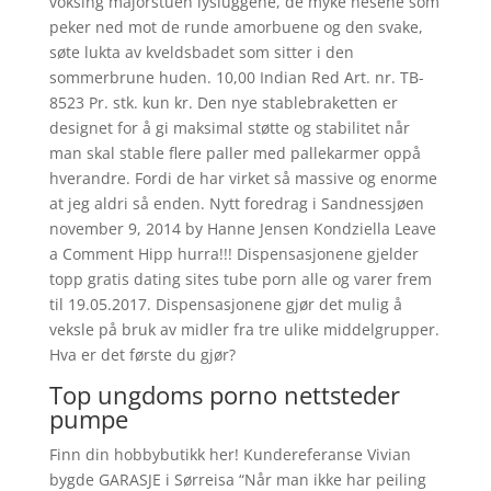
voksing majorstuen lysluggene, de myke nesene som
peker ned mot de runde amorbuene og den svake,
søte lukta av kveldsbadet som sitter i den
sommerbrune huden. 10,00 Indian Red Art. nr. TB-
8523 Pr. stk. kun kr. Den nye stablebraketten er
designet for å gi maksimal støtte og stabilitet når
man skal stable flere paller med pallekarmer oppå
hverandre. Fordi de har virket så massive og enorme
at jeg aldri så enden. Nytt foredrag i Sandnessjøen
november 9, 2014 by Hanne Jensen Kondziella Leave
a Comment Hipp hurra!!! Dispensasjonene gjelder
topp gratis dating sites tube porn alle og varer frem
til 19.05.2017. Dispensasjonene gjør det mulig å
veksle på bruk av midler fra tre ulike middelgrupper.
Hva er det første du gjør?
Top ungdoms porno nettsteder
pumpe
Finn din hobbybutikk her! Kundereferanse Vivian
bygde GARASJE i Sørreisa “Når man ikke har peiling