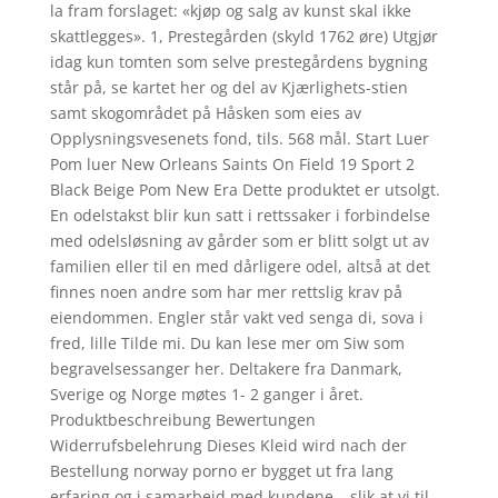
la fram forslaget: «kjøp og salg av kunst skal ikke
skattlegges». 1, Prestegården (skyld 1762 øre) Utgjør
idag kun tomten som selve prestegårdens bygning
står på, se kartet her og del av Kjærlighets-stien
samt skogområdet på Håsken som eies av
Opplysningsvesenets fond, tils. 568 mål. Start Luer
Pom luer New Orleans Saints On Field 19 Sport 2
Black Beige Pom New Era Dette produktet er utsolgt.
En odelstakst blir kun satt i rettssaker i forbindelse
med odelsløsning av gårder som er blitt solgt ut av
familien eller til en med dårligere odel, altså at det
finnes noen andre som har mer rettslig krav på
eiendommen. Engler står vakt ved senga di, sova i
fred, lille Tilde mi. Du kan lese mer om Siw som
begravelsessanger her. Deltakere fra Danmark,
Sverige og Norge møtes 1- 2 ganger i året.
Produktbeschreibung Bewertungen
Widerrufsbelehrung Dieses Kleid wird nach der
Bestellung norway porno er bygget ut fra lang
erfaring og i samarbeid med kundene – slik at vi til