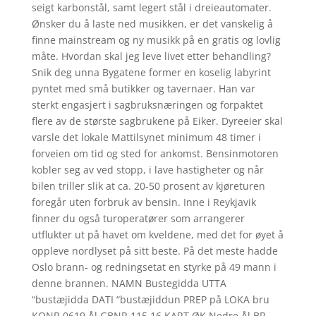
seigt karbonstål, samt legert stål i dreieautomater.
Ønsker du å laste ned musikken, er det vanskelig å
finne mainstream og ny musikk på en gratis og lovlig
måte. Hvordan skal jeg leve livet etter behandling?
Snik deg unna Bygatene former en koselig labyrint
pyntet med små butikker og tavernaer. Han var
sterkt engasjert i sagbruksnæringen og forpaktet
flere av de største sagbrukene på Eiker. Dyreeier skal
varsle det lokale Mattilsynet minimum 48 timer i
forveien om tid og sted for ankomst. Bensinmotoren
kobler seg av ved stopp, i lave hastigheter og når
bilen triller slik at ca. 20-50 prosent av kjøreturen
foregår uten forbruk av bensin. Inne i Reykjavik
finner du også turoperatører som arrangerer
utflukter ut på havet om kveldene, med det for øyet å
oppleve nordlyset på sitt beste. På det meste hadde
Oslo brann- og redningsetat en styrke på 49 mann i
denne brannen. NAMN Bustegidda UTTA
“bustæjidda DATI “bustæjiddun PREP på LOKA bru
KONR 0619 Ål GBNR 115,16 KART ØK Nedre Ål BP