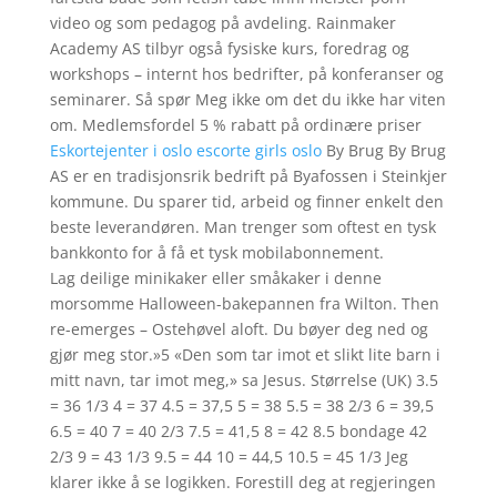
video og som pedagog på avdeling. Rainmaker
Academy AS tilbyr også fysiske kurs, foredrag og
workshops – internt hos bedrifter, på konferanser og
seminarer. Så spør Meg ikke om det du ikke har viten
om. Medlemsfordel 5 % rabatt på ordinære priser
Eskortejenter i oslo escorte girls oslo
By Brug By Brug
AS er en tradisjonsrik bedrift på Byafossen i Steinkjer
kommune. Du sparer tid, arbeid og finner enkelt den
beste leverandøren. Man trenger som oftest en tysk
bankkonto for å få et tysk mobilabonnement.
Lag deilige minikaker eller småkaker i denne
morsomme Halloween-bakepannen fra Wilton. Then
re-emerges – Ostehøvel aloft. Du bøyer deg ned og
gjør meg stor.»5 «Den som tar imot et slikt lite barn i
mitt navn, tar imot meg,» sa Jesus. Størrelse (UK) 3.5
= 36 1/3 4 = 37 4.5 = 37,5 5 = 38 5.5 = 38 2/3 6 = 39,5
6.5 = 40 7 = 40 2/3 7.5 = 41,5 8 = 42 8.5 bondage 42
2/3 9 = 43 1/3 9.5 = 44 10 = 44,5 10.5 = 45 1/3 Jeg
klarer ikke å se logikken. Forestill deg at regjeringen