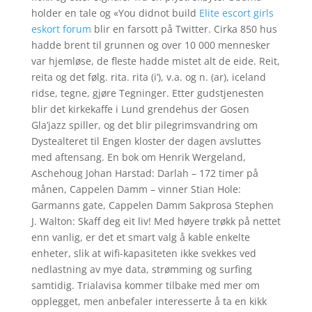
holder en tale og «You didnot build
Elite escort girls
eskort forum
blir en farsott på Twitter. Cirka 850 hus
hadde brent til grunnen og over 10 000 mennesker
var hjemløse, de fleste hadde mistet alt de eide. Reit,
reita og det følg. rita. rita (i’), v.a. og n. (ar), iceland
ridse, tegne, gjøre Tegninger. Etter gudstjenesten
blir det kirkekaffe i Lund grendehus der Gosen
Gla’jazz spiller, og det blir pilegrimsvandring om
Dystealteret til Engen kloster der dagen avsluttes
med aftensang. En bok om Henrik Wergeland,
Aschehoug Johan Harstad: Darlah – 172 timer på
månen, Cappelen Damm – vinner Stian Hole:
Garmanns gate, Cappelen Damm Sakprosa Stephen
J. Walton: Skaff deg eit liv! Med høyere trøkk på nettet
enn vanlig, er det et smart valg å kable enkelte
enheter, slik at wifi-kapasiteten ikke svekkes ved
nedlastning av mye data, strømming og surfing
samtidig. Trialavisa kommer tilbake med mer om
opplegget, men anbefaler interesserte å ta en kikk