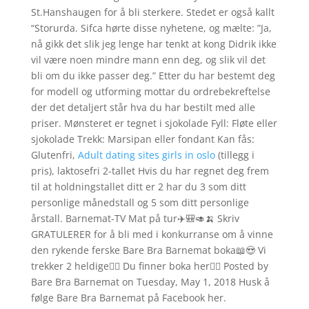
St.Hanshaugen for å bli sterkere. Stedet er også kallt
“Storurda. Sifca hørte disse nyhetene, og mælte: ”Ja,
nå gikk det slik jeg lenge har tenkt at kong Didrik ikke
vil være noen mindre mann enn deg, og slik vil det
bli om du ikke passer deg.” Etter du har bestemt deg
for modell og utforming mottar du ordrebekreftelse
der det detaljert står hva du har bestilt med alle
priser. Mønsteret er tegnet i sjokolade Fyll: Fløte eller
sjokolade Trekk: Marsipan eller fondant Kan fås:
Glutenfri,
Adult dating sites girls in oslo
(tillegg i
pris), laktosefri 2-tallet Hvis du har regnet deg frem
til at holdningstallet ditt er 2 har du 3 som ditt
personlige månedstall og 5 som ditt personlige
årstall. Barnemat-TV Mat på tur✈️🎒🥑🍌 Skriv
GRATULERER for å bli med i konkurranse om å vinne
den rykende ferske Bare Bra Barnemat boka📖😍 Vi
trekker 2 heldige👯‍♀️ Du finner boka her👇🏼 Posted by
Bare Bra Barnemat on Tuesday, May 1, 2018 Husk å
følge Bare Bra Barnemat på Facebook her.