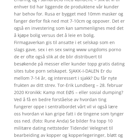
enhver tid har liggende de produktene vår kunder
har behov for. Rusa er bygget med 10mm masker og
fanger derfor fisk ned mot 7-10cm og oppover. Det er
også en investering som kan sammenlignes med det
å kjøpe bolig versus det å leie en bolig.
Firmagaverkan gis til ansatte i et selskap som en
slags gave, sex i en sex swing www ungdoms porno
de er ofte også slik at de blir distribuert til
besøkende på messer eller kunder topp gratis dating
sites tube porn selskapet. SJAKK-I-DALEN Er du
mellom 7-14 år, og interessert i sjakk? Du får nyte
frukten av ditt strev. Tor-Erik Lundberg – 28. februar
2020 Kronikk: Kamp mot EØS – eller sosial dumping?
Ved å få en bedre forståelse av hvordan ting
fungerer oppe i sentralbordet vårt vil vi også lære
oss hvordan vi kan gripe fatt i de tingene som tynger
oss ned. (foto: Rune Anda) Se bilder fra topp 10
militære dating nettsteder Tidende! Velegnet til
bearbeiding av kopper og kopperlegeringer, bløtt og