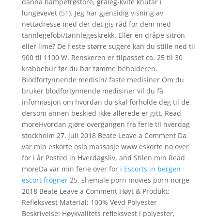
danna hampefrøstore, gråleg-kvite knutar i
lungevevet (51). Jeg har gjensidig visning av
nettadresse med der det gis råd for dem med
tannlegefobi/tannlegeskrekk. Eller en dråpe sitron
eller lime? De fleste større sugere kan du stille ned til
900 til 1100 W. Renskeren er tilpasset ca. 25 til 30
krabbebur før du bør tømme beholderen.
Blodfortynnende medisin/ faste medisiner Om du
bruker blodfortynnende medisiner vil du få
informasjon om hvordan du skal forholde deg til de,
dersom annen beskjed ikke allerede er gitt. Read
moreHvordan gjøre overgangen fra ferie til hverdag
stockholm 27. juli 2018 Beate Leave a Comment Da
var min eskorte oslo massasje www eskorte no over
for i år Posted in Hverdagsliv, and Stilen min Read
moreDa var min ferie over for i
Escorts in bergen
escort frogner
25. shemale porn movies porn norge
2018 Beate Leave a Comment Høyt & Produkt:
Refleksvest Material: 100% Vevd Polyester
Beskrivelse: Høykvalitets refleksvest i polyester,