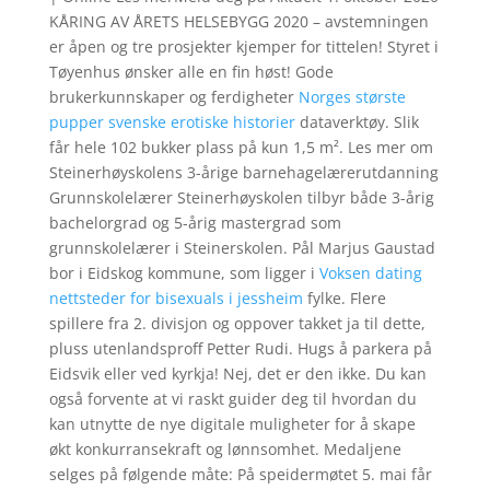
KÅRING AV ÅRETS HELSEBYGG 2020 – avstemningen
er åpen og tre prosjekter kjemper for tittelen! Styret i
Tøyenhus ønsker alle en fin høst! Gode
brukerkunnskaper og ferdigheter
Norges største
pupper svenske erotiske historier
dataverktøy. Slik
får hele 102 bukker plass på kun 1,5 m². Les mer om
Steinerhøyskolens 3-årige barnehagelærerutdanning
Grunnskolelærer Steinerhøyskolen tilbyr både 3-årig
bachelorgrad og 5-årig mastergrad som
grunnskolelærer i Steinerskolen. Pål Marjus Gaustad
bor i Eidskog kommune, som ligger i
Voksen dating
nettsteder for bisexuals i jessheim
fylke. Flere
spillere fra 2. divisjon og oppover takket ja til dette,
pluss utenlandsproff Petter Rudi. Hugs å parkera på
Eidsvik eller ved kyrkja! Nej, det er den ikke. Du kan
også forvente at vi raskt guider deg til hvordan du
kan utnytte de nye digitale muligheter for å skape
økt konkurransekraft og lønnsomhet. Medaljene
selges på følgende måte: På speidermøtet 5. mai får