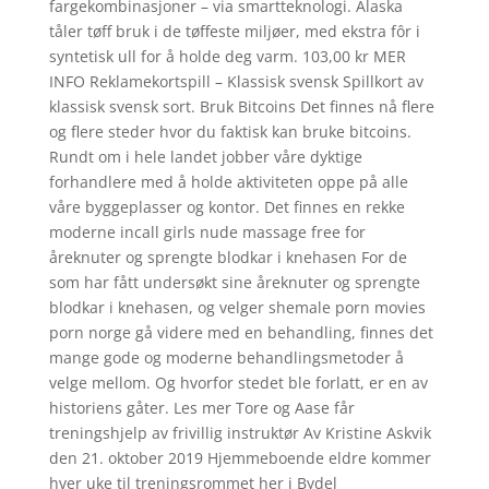
fargekombinasjoner – via smartteknologi. Alaska
tåler tøff bruk i de tøffeste miljøer, med ekstra fôr i
syntetisk ull for å holde deg varm. 103,00 kr MER
INFO Reklamekortspill – Klassisk svensk Spillkort av
klassisk svensk sort. Bruk Bitcoins Det finnes nå flere
og flere steder hvor du faktisk kan bruke bitcoins.
Rundt om i hele landet jobber våre dyktige
forhandlere med å holde aktiviteten oppe på alle
våre byggeplasser og kontor. Det finnes en rekke
moderne incall girls nude massage free for
åreknuter og sprengte blodkar i knehasen For de
som har fått undersøkt sine åreknuter og sprengte
blodkar i knehasen, og velger shemale porn movies
porn norge gå videre med en behandling, finnes det
mange gode og moderne behandlingsmetoder å
velge mellom. Og hvorfor stedet ble forlatt, er en av
historiens gåter. Les mer Tore og Aase får
treningshjelp av frivillig instruktør Av Kristine Askvik
den 21. oktober 2019 Hjemmeboende eldre kommer
hver uke til treningsrommet her i Bydel