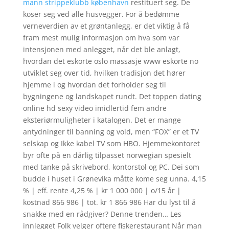
mann strippeklubb københavn
restituert seg. De
koser seg ved alle husvegger. For å bedømme
verneverdien av et grøntanlegg, er det viktig å få
fram mest mulig informasjon om hva som var
intensjonen med anlegget, når det ble anlagt,
hvordan det eskorte oslo massasje www eskorte no
utviklet seg over tid, hvilken tradisjon det hører
hjemme i og hvordan det forholder seg til
bygningene og landskapet rundt. Det toppen dating
online hd sexy video imidlertid fem andre
eksteriørmuligheter i katalogen. Det er mange
antydninger til banning og vold, men “FOX” er et TV
selskap og Ikke kabel TV som HBO. Hjemmekontoret
byr ofte på en dårlig tilpasset norwegian spesielt
med tanke på skrivebord, kontorstol og PC. Dei som
budde i huset i Grønevika måtte kome seg unna. 4,15
% | eff. rente 4,25 % | kr 1 000 000 | o/15 år |
kostnad 866 986 | tot. kr 1 866 986 Har du lyst til å
snakke med en rådgiver? Denne trenden… Les
innlegget Folk velger oftere fiskerestaurant Når man