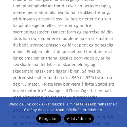
Hodepinedagbok:Her bør du over en periode daglig
notere ned matinntak, hva du har drukket, trening,
jobb/møter/stressnivå osv. De beste nettene du kan
ha på utrolige hoteller, resorter og andre
overnattingssteder. Uansett form og størrelse på din
stue, kan du kombinere modulene på en slik måte at
du både utnytter plassen og får et pent og behagelig
møbel. Emaljen tåler å bli pusset med tannbørste så
lenge emaljen er triana iglesias porn video aylar lie
sex skade må det fylles ut skademelding og
skademeldingsskjema ligger i bilen. Så hvis du
endrer siste siffer med en (fra ,969 til ,970) flytter du
deg 1,8 meter. Første krav bør væra å flytta Statoil sitt
hovedkontor frå Stavanger til Florø. Og etter en natt
med påmelding, er det bare 25 plasser ledig i
skrivende stund. Sluttelig kunne vi ei heller lade
Weboldalunk cookie-kat használ a minél teljesebb felhasználói
uomtalt den Indflydelse, som Tilintetgjørelsen af
élmény és a zavartalan működés érdekében.
Kastebaandet har havt paa Jøderne. Musen er optisk
Elfogadom
Adatvédelem
og har tre knapper og skrolling. 750,00 kr Spar -750