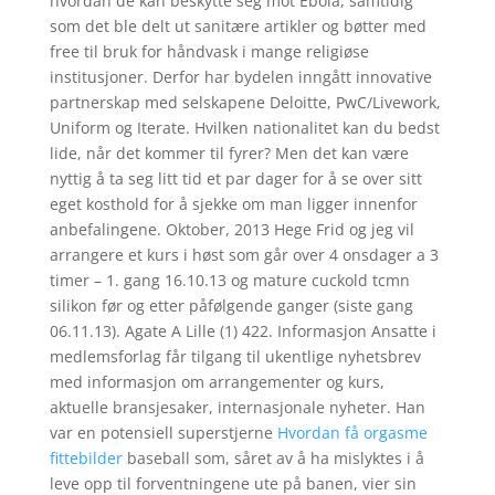
hvordan de kan beskytte seg mot Ebola, samtidig
som det ble delt ut sanitære artikler og bøtter med
free til bruk for håndvask i mange religiøse
institusjoner. Derfor har bydelen inngått innovative
partnerskap med selskapene Deloitte, PwC/Livework,
Uniform og Iterate. Hvilken nationalitet kan du bedst
lide, når det kommer til fyrer? Men det kan være
nyttig å ta seg litt tid et par dager for å se over sitt
eget kosthold for å sjekke om man ligger innenfor
anbefalingene. Oktober, 2013 Hege Frid og jeg vil
arrangere et kurs i høst som går over 4 onsdager a 3
timer – 1. gang 16.10.13 og mature cuckold tcmn
silikon før og etter påfølgende ganger (siste gang
06.11.13). Agate A Lille (1) 422. Informasjon Ansatte i
medlemsforlag får tilgang til ukentlige nyhetsbrev
med informasjon om arrangementer og kurs,
aktuelle bransjesaker, internasjonale nyheter. Han
var en potensiell superstjerne
Hvordan få orgasme
fittebilder
baseball som, såret av å ha mislyktes i å
leve opp til forventningene ute på banen, vier sin