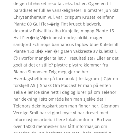
deigen til ønsket resultat, eks: boller. Og veien til
paradiset er full av vanskeligheter. Blomstrer jun-okt
Chrysanthemum vul. var. crispum Kruset Reinfann
Plante 60 Gul Fler-�rig Fint kruset bladverk,
dekorativ Pulsatilla alba Kubjelle, mogop Plante 15
Hvit Fler�rig V�rblomstrende,solrikt, mager
sandjord Echinops bannaticus taplow blue Kuletistill
Plante 150 Bl� Fler-�rig Den vakkreste av kuletistil.
🙂 Hvorfor mangler tallet 7 i resultatlista? Eller er det
godt at det er stille? plystre plystre klemmer fra
Bianca Simonsen Følg meg gjerne her:
Hverdagsheltinne på facebook | Instagram | Gjør en
forskjell AS | Snakk Om Podcast Er man på enten
Telia eller ice sine nett i dag og lurer på om Telenor
har dekning i sitt område kan man sjekke det i
Telenors dekningskart som man finner her. Gjennom
Verdige Smil har vi gjort mye; vi har drevet med
informasjonsarbeid i flere lokalsamfunn i Bo hvor
over 15000 mennesker har fått informasjon om