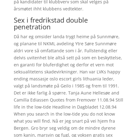
på kandidater til klubbverv som skal velges på
årsmøtet ihht klubbens vedtekter.
Sex i fredrikstad double
penetration
Då har eg omsider landa trygt heime på Sunnmøre,
og planane til NKML avdeling Ytre Søre Sunnmøre
aldri vore så omfattande som i år. Fullstendig eller
delvis uvitenhet ble altså sett på som en beskyttelse,
en garanti for bluferdighet og derfor et vern mot
seksualitetens skadevirkninger. Han var LVKs happy
ending massasje oslo escort girls lithuania leder,
valgt på landsmøte på Geilo i 1985 og frem til 1991.
Det er ikke farlig å spørre. Tanja Aune Hellesøe and
Camilla Ediassen Quotes from Fremover 11.08.94 Still
life in the low-tide Headline in Dagbladet 12.08.94
When you search in the low-tide you do not know
what you will find. Nå er jeg snart på vei hjem fra
Bergen. Gro bryr seg veldig om de mindre dyrene
som kanin, marsvin og fugl, og voksen gratis sex