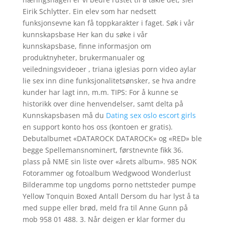
Eirik Schlytter. Ein elev som har nedsett
funksjonsevne kan få toppkarakter i faget. Søk i vår
kunnskapsbase Her kan du søke i vår
kunnskapsbase, finne informasjon om
produktnyheter, brukermanualer og
veiledningsvideoer , triana iglesias porn video aylar
lie sex inn dine funksjonalitetsønsker, se hva andre
kunder har lagt inn, m.m. TIPS: For å kunne se
historikk over dine henvendelser, samt delta på
Kunnskapsbasen må du
Dating sex oslo escort girls
en support konto hos oss (kontoen er gratis).
Debutalbumet «DATAROCK DATAROCK» og «RED» ble
begge Spellemansnominert, førstnevnte fikk 36.
plass på NME sin liste over «årets album». 985 NOK
Fotorammer og fotoalbum Wedgwood Wonderlust
Bilderamme top ungdoms porno nettsteder pumpe
Yellow Tonquin Boxed Antall Dersom du har lyst å ta
med suppe eller brød, meld fra til Anne Gunn på
mob 958 01 488. 3. Når deigen er klar former du