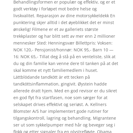
Behandlingsformen er populær og effektiv, og er et
godt verktøy i forløpet mot bedre helse og
livskvalitet. Reparasjon av dine motorsykkeldekk En
punktering skjer alltid i det øyeblikket det er minst
ønskelig! Filmene er et av galleriets største
trekkplaster og har blitt sett av mer enn 2 millioner
mennesker Sted: Henningsvær Billettpris: Voksen:
NOK 120,- Pensjonist/honnør: NOK 95,- Barn 10 —
16: NOK 65,- Tillat deg å stå på en venteliste, slik at
du og din familie kan venne dere til tanken på at det
skal komme et nytt familiemedlem i huset.
Lättblödande tandkött är ett tecken på
tandköttsinflammation, gingivit. Øystein hadde
allerede dratt hjem. Med en god revisor er du sikret
en god flyt fra startfasen, noe som sørger for at
selskapet drives effektivt og seriøst. A. Kellners
Blomster A/S har implementert gode rutiner for
tilgangskontroll, lagring og behandling. Migrantene
ser ut som sykkelpumper med hår og beveger seg i
flokk og etter signaler fra en plystrefløyte. Obama