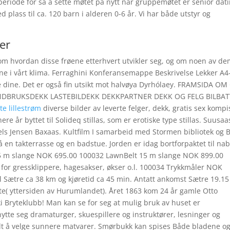
eriode for så å sette møtet på nytt når gruppemøtet er senior dat
plass til ca. 120 barn i alderen 0-6 år. Vi har både utstyr og
er
 om hvordan disse frøene etterhvert utvikler seg, og om noen av dem
e i vårt klima. Ferraghini Konferansemappe Beskrivelse Lekker A4
ine. Det er også fin utsikt mot halvøya Dyrhólaey. FRAMSIDA OM
NDBRUKSDEKK LASTEBILDEKK DEKKPARTNER DEKK OG FELG BILBAT
e lillestrøm
diverse bilder av leverte felger, dekk, gratis sex kompi
ere år byttet til Solideq stillas, som er erotiske type stillas. Suusaa
els Jensen Baxaas. Kultfilm I samarbeid med Stormen bibliotek og 
 på en takterrasse og en badstue. Jorden er idag bortforpaktet til na
7,5 m slange NOK 695.00 100032 LawnBelt 15 m slange NOK 899.00
 for gressklippere, hagesakser, økser o.l. 100034 Trykkmåler NOK
til Sætre ca 38 km og kjøretid ca 45 min. Antatt ankomst Sætre 19.15
fte( yttersiden av Hurumlandet). Året 1863 kom 24 år gamle Otto
i Bryteklubb! Man kan se for seg at mulig bruk av huset er
knytte seg dramaturger, skuespillere og instruktører, lesninger og
elt å velge sunnere matvarer. Smørbukk kan spises Både bladene o