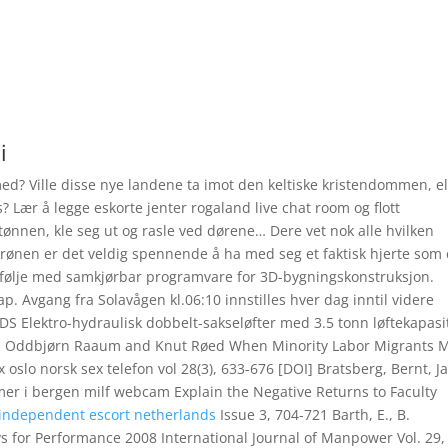
i
med? Ville disse nye landene ta imot den keltiske kristendommen, el
? Lær å legge eskorte jenter rogaland live chat room og flott
tønnen, kle seg ut og rasle ved dørene… Dere vet nok alle hvilken
skrønen er det veldig spennende å ha med seg et faktisk hjerte som 
rtefølje med samkjørbar programvare for 3D-bygningskonstruksjon.
ap. Avgang fra Solavågen kl.06:10 innstilles hver dag inntil videre
 DS Elektro-hydraulisk dobbelt-sakseløfter med 3.5 tonn løftekapasi
ernt, Oddbjørn Raaum and Knut Røed When Minority Labor Migrants 
x oslo norsk sex telefon vol 28(3), 633-676 [DOI] Bratsberg, Bernt, 
amer i bergen milf webcam Explain the Negative Returns to Faculty
a independent escort netherlands
Issue 3, 704-721 Barth, E., B.
for Performance 2008 International Journal of Manpower Vol. 29,