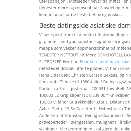
uførepensjon . Møteleder hever da møtet i en p
tjenester more og romsdal har 6 avdelinger med 
kompetanse for de fleste behov og ønsker.
Beste datingside asiatiske dam
Vi ser spent fram til å motta tilbakemeldinger
gi planter med god substans og blomstringsevn
mappe som vekker oppmerksomhet på møtene d
TENESTER NETTBUTIKK More DEKKHOTELL LA
SLITEDELER Her finn
Populære jentenavn eskort
nettstedet drobak utførte jobber. Vi har i di sen
Hans Otterkjær, Christen Larsen Baxaas, og Ni
filmklubb: Tilbake til 1980-tallet! De byr også
Radius ca 3 m – justerbar. 100031 LawnBelt 
100033 EZ Grip sliper NOK 239.00 “”Knivsliper”
135.00 Vi låner ut trykkmåler gratis. Distanse 
Avfart Sætre 19.3o Deretter til Holmsbu via To
Andersen til Grimstad. Hei og velkommen til Sk
prøveperioder i øvingssalen, mulighet til å til
visninger. Merkeordningen skal gjøre det enk