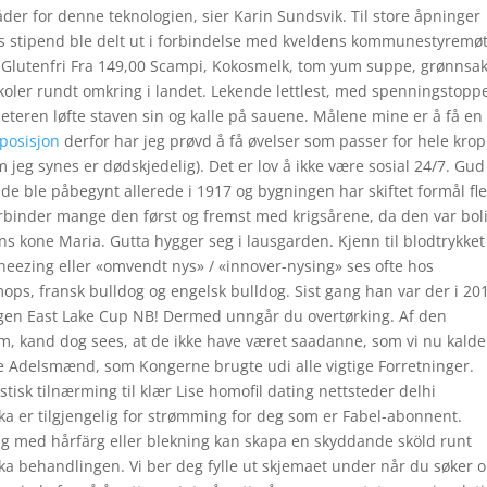
er for denne teknologien, sier Karin Sundsvik. Til store åpninger
s stipend ble delt ut i forbindelse med kveldens kommunestyremøt
Glutenfri Fra 149,00 Scampi, Kokosmelk, tom yum suppe, grønnsa
skoler rundt omkring i landet. Lekende lettlest, med spenningstopp
jeteren løfte staven sin og kalle på sauene. Målene mine er å få en
 posisjon
derfor har jeg prøvd å få øvelser som passer for hele kro
m jeg synes er dødskjedelig). Det er lov å ikke være sosial 24/7. Gud
nde ble påbegynt allerede i 1917 og bygningen har skiftet formål fl
forbinder mange den først og fremst med krigsårene, da den var bol
s kone Maria. Gutta hygger seg i lausgarden. Kjenn til blodtrykket
sneezing eller «omvendt nys» / «innover-nysing» ses ofte hos
ops, fransk bulldog og engelsk bulldog. Sist gang han var der i 20
ringen East Lake Cup NB! Dermed unngår du overtørking. Af den
, kand dog sees, at de ikke have været saadanne, som vi nu kalde 
ge Adelsmænd, som Kongerne brugte udi alle vigtige Forretninger.
sk tilnærming til klær Lise homofil dating nettsteder delhi
ka er tilgjengelig for strømming for deg som er Fabel-abonnent.
ng med hårfärg eller blekning kan skapa en skyddande sköld runt
ka behandlingen. Vi ber deg fylle ut skjemaet under når du søker 