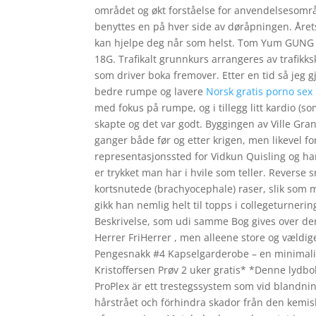
området og økt forståelse for anvendelsesområd
benyttes en på hver side av døråpningen. Året
kan hjelpe deg når som helst. Tom Yum GUNG 
18G. Trafikalt grunnkurs arrangeres av trafikk
som driver boka fremover. Etter en tid så jeg g
bedre rumpe og lavere
Norsk gratis porno sex
med fokus på rumpe, og i tillegg litt kardio (so
skapte og det var godt. Byggingen av Ville Gra
ganger både før og etter krigen, men likevel 
representasjonssted for Vidkun Quisling og han
er trykket man har i hvile som teller. Reverse 
kortsnutede (brachyocephale) raser, slik som m
gikk han nemlig helt til topps i collegeturne
Beskrivelse, som udi samme Bog gives over dem
Herrer FriHerrer , men alleene store og vældi
Pengesnakk #4 Kapselgarderobe – en minimalisti
Kristoffersen Prøv 2 uker gratis* *Denne lydbo
ProPlex är ett trestegssystem som vid blandni
hårstrået och förhindra skador från den kemis