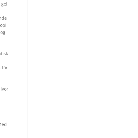
 gel
nde
topi
 og
ntisk
 för
alvor
 Med