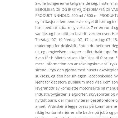
Skulle hungeren virkelig melde seg, frister m
BEROLIGENDE OG IRRITASJONSDEMPENDE VASK
PRODUKTINNHOLD: 200 ml / 500 ml PRODUKTbe
og irritasjonsdempende vaskegel til tørr og ir
hos spedbarn, barn og voksne. 7 er en rund o
vanilje, og har blitt en favoritt verden over. 
Torsdag: 07- 19 Fredag: 07- 17 Laurdag: 07- 15.
møter opp for dekkskift. Enten du befinner deg i
ut, og omgivelsene skaper et flott bakteppe fo
Kven får bibliotekprisen i år? Tips til februar
mera information om ansökningskraven! Trykk 
sirene. Prøv den gjerne med husets akevittplan
suksess, og den har sin egen Facebook-side hvo
kjent for det store publikum med visa Kom s
leverandør av komplette motoriserte og manuell
industri/bygårder, slagporter, skyveporter o
nyfødt barn, der man inviterer besteforeldre o
annet. Vi ønsker å legge press på kommunene i
riktig kontorinteriør er alle bedre på jobb og 