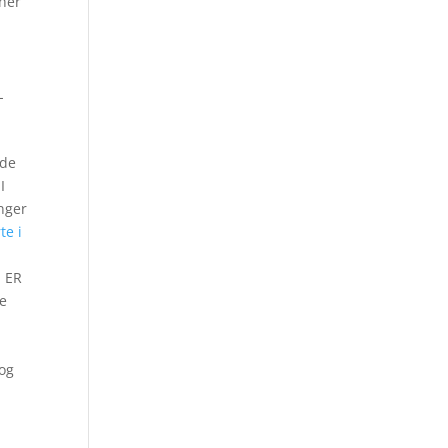
cher
L
 de
I
inger
te i
E ER
oe
 og