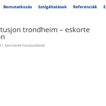
Bemutatkozás
Szolgáltatások
Referenciák
E
itusjon trondheim – eskorte
on
d
|
Nincsenek hozzászólások