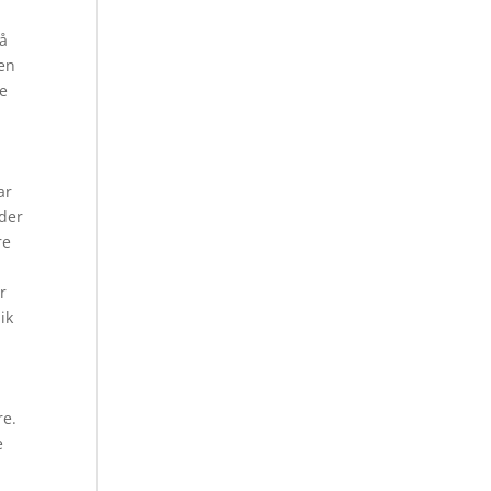
å
en
re
ar
ider
re
r
ik
r
re.
e
s