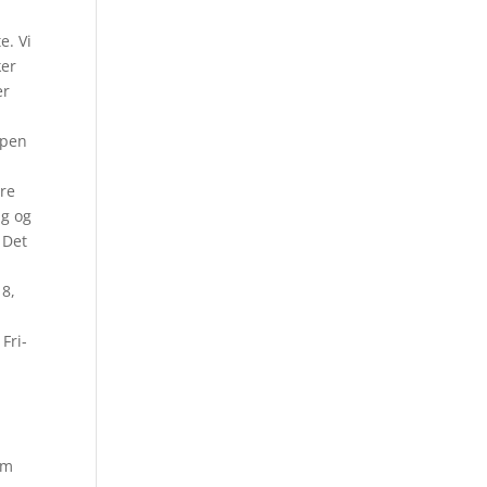
e. Vi
ker
er
ppen
ere
ig og
 Det
18,
Fri-
om