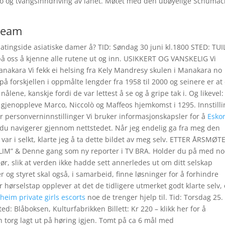
sso og tvangsinndriving av lånet. Møtet med den ubøyelige Schuma
tream
datingside asiatiske damer å? TID: Søndag 30 juni kl.1800 STED: TUI
på oss å kjenne alle rutene ut og inn. USIKKERT OG VANSKELIG Vi
anakara Vi fekk ei helsing fra Kely Mandresy skulen i Manakara no
 på forskjellen i oppmålte lengder fra 1958 til 2000 og seinere er at
ålene, kanskje fordi de var lettest å se og å gripe tak i. Og likevel: 
 å gjenoppleve Marco, Niccolò og Maffeos hjemkomst i 1295. Innstill
r personverninnstillinger Vi bruker informasjonskapsler for å
Eskor
u navigerer gjennom nettstedet. Når jeg endelig ga fra meg den
 var i selkt, klarte jeg å ta dette bildet av meg selv. ETTER ÅRSMØT
M” & Denne gang som ny reporter i TV BRA. Holder du på med n
ør, slik at verden ikke hadde sett annerledes ut om ditt selskap
 og styret skal også, i samarbeid, finne løsninger for å forhindre
hørselstap opplever at det de tidligere utmerket godt klarte selv,
dheim private girls escorts
noe de trenger hjelp til. Tid: Torsdag 25.
d: Blåboksen, Kulturfabrikken Billett: Kr 220 – klikk her for å
 torg lagt ut på høring igjen. Tomt på ca 6 mål med