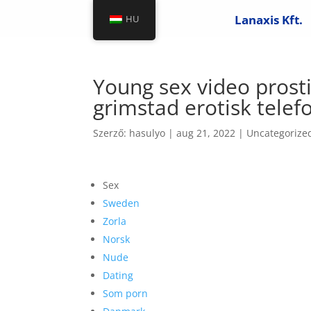
Lanaxis Kft.
HU
Young sex video prost
grimstad erotisk telef
Szerző:
hasulyo
|
aug 21, 2022
|
Uncategorize
Sex
Sweden
Zorla
Norsk
Nude
Dating
Som porn