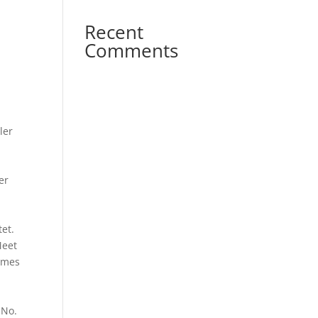
Recent
Comments
ler
er
tet.
Meet
James
 No.