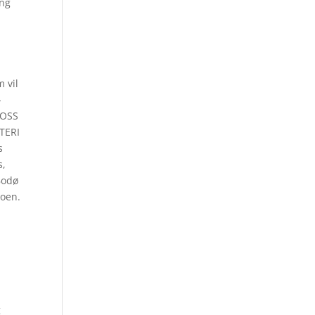
ing
 vil
-
 OSS
TERI
s
s,
Bodø
boen.
g